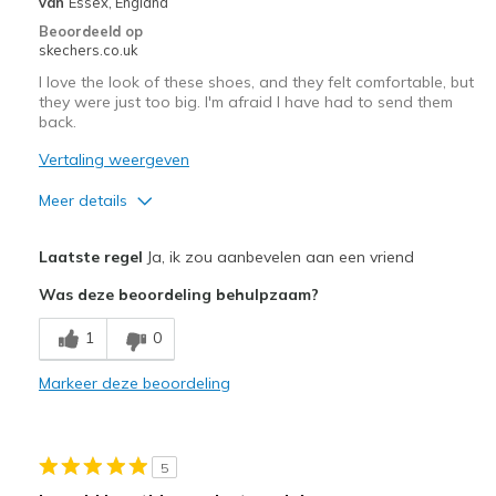
van
Essex, England
Beoordeeld op
Special Occasions
skechers.co.uk
Travel
I love the look of these shoes, and they felt comfortable, but
they were just too big. I'm afraid I have had to send them
back.
Width
Feels true to width
Sizing
Feels true to size
Vertaling weergeven
View On Shoes
Shoes are for Wearing
Meer details
Pluspunten
Laatste regel
Ja, ik zou aanbevelen aan een vriend
Attractive Design
Was deze beoordeling behulpzaam?
Breathe Well
1
0
Comfortable
Markeer deze beoordeling
Stylish
Width
Feels too wide
5
Sizing
Feels half size too big