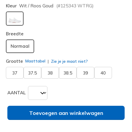
Kleur
Wit / Roos Goud
(#
125343
WTRG
)
geselecteerd
Breedte
Normaal
Grootte
Maattabel
Zie je je maat niet?
37
37.5
38
38.5
39
40
AANTAL
Toevoegen aan winkelwagen