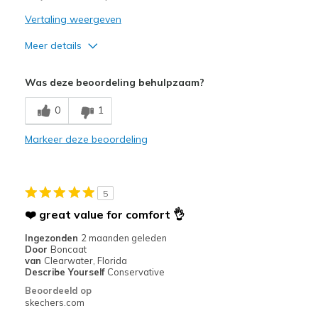
Vertaling weergeven
Meer details
Pluspunten
Was deze beoordeling behulpzaam?
Cost 150 in store .rip off
0
1
Markeer deze beoordeling
5
❤️ great value for comfort 👌
Ingezonden
2 maanden geleden
Door
Boncaat
van
Clearwater, Florida
Describe Yourself
Conservative
Beoordeeld op
skechers.com