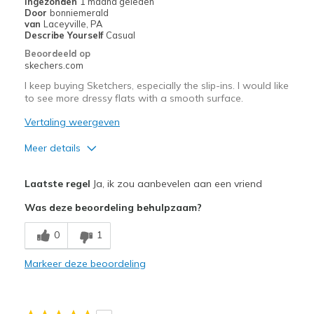
Ingezonden
1 maand geleden
Door
bonniemerald
van
Laceyville, PA
Describe Yourself
Casual
Beoordeeld op
skechers.com
I keep buying Sketchers, especially the slip-ins. I would like
to see more dressy flats with a smooth surface.
Vertaling weergeven
Meer details
Pluspunten
Laatste regel
Ja, ik zou aanbevelen aan een vriend
Attractive Design
Was deze beoordeling behulpzaam?
Beste toepassingen
0
1
Casual Wear
Markeer deze beoordeling
Going Out
Special Occasions