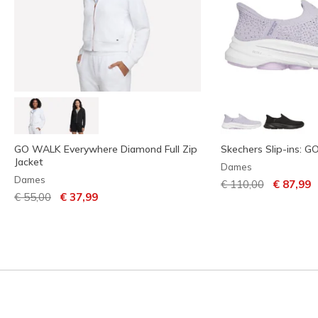
GO WALK Everywhere Diamond Full Zip
Skechers Slip-ins: G
Jacket
Dames
Dames
Prijs verlaagd van
naar
€ 110,00
€ 87,99
Prijs verlaagd van
naar
€ 55,00
€ 37,99