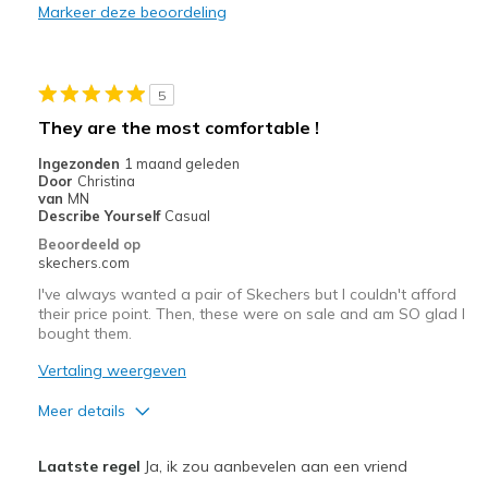
Markeer deze beoordeling
Width
Feels true to width
Sizing
Feels true to size
View On Shoes
Shoes are for Wearing
5
They are the most comfortable !
Ingezonden
1 maand geleden
Door
Christina
van
MN
Describe Yourself
Casual
Beoordeeld op
skechers.com
I've always wanted a pair of Skechers but I couldn't afford
their price point. Then, these were on sale and am SO glad I
bought them.
Vertaling weergeven
Meer details
Pluspunten
Laatste regel
Ja, ik zou aanbevelen aan een vriend
Breathe Well