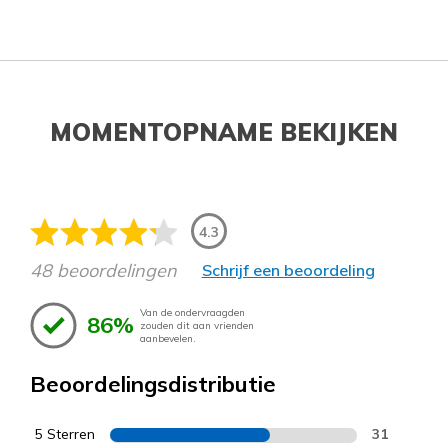
MOMENTOPNAME BEKIJKEN
4.3
48 beoordelingen
Schrijf een beoordeling
Van de ondervraagden
86%
zouden dit aan vrienden
aanbevelen.
Beoordelingsdistributie
5 Sterren
31