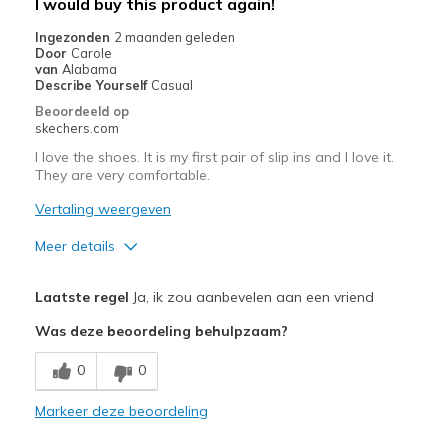
I would buy this product again!
View On Shoes
Shoes are for Wearing
Ingezonden
2 maanden geleden
Door
Carole
van
Alabama
Describe Yourself
Casual
Beoordeeld op
skechers.com
I love the shoes. It is my first pair of slip ins and I love it.
They are very comfortable.
Vertaling weergeven
Meer details
Pluspunten
Laatste regel
Ja, ik zou aanbevelen aan een vriend
Breathe Well
Was deze beoordeling behulpzaam?
Comfortable
0
0
Beste toepassingen
Markeer deze beoordeling
Casual Wear