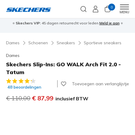
0
Men
MENU
⭐
Skechers VIP:
45 dagen retourrecht voor leden
Meld je aan
⭐
🎁
Dames
Schoenen
Sneakers
Sportieve sneakers
Dames
Skechers Slip-Ins: GO WALK Arch Fit 2.0 -
Tatum
5 van de 5 klantbeoordelingen
Toevoegen aan verlanglijstje
48 beoordelingen
Prijs verlaagd van
€ 110,00
naar
€ 87,99
inclusief BTW