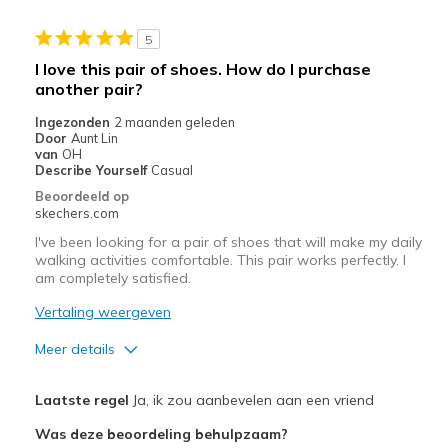
Width
Feels true to width
5
Sizing
Feels true to size
I love this pair of shoes. How do I purchase
View On Shoes
Shoes are for Wearing
another pair?
Ingezonden
2 maanden geleden
Door
Aunt Lin
van
OH
Describe Yourself
Casual
Beoordeeld op
skechers.com
I've been looking for a pair of shoes that will make my daily
walking activities comfortable. This pair works perfectly. I
am completely satisfied.
Vertaling weergeven
Meer details
Pluspunten
Laatste regel
Ja, ik zou aanbevelen aan een vriend
Attractive Design
Was deze beoordeling behulpzaam?