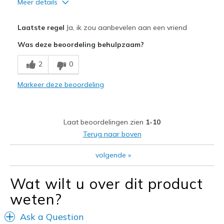
Meer details
Pluspunten
Laatste regel
Ja, ik zou aanbevelen aan een vriend
Attractive Design
Was deze beoordeling behulpzaam?
Breathe Well
2
0
Comfortable
Markeer deze beoordeling
Durable
I adore this shoe
Laat beoordelingen zien
1-10
Stylish
Terug naar boven
Beste toepassingen
volgende
»
Casual Wear
Wat wilt u over dit product
Going Out
weten?
Special Occasions
Ask a Question
Travel