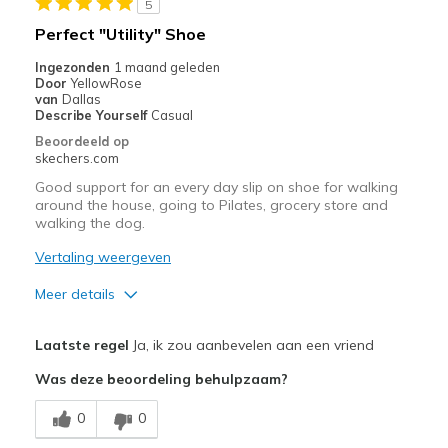
5
Travel
Perfect "Utility" Shoe
Width
Feels true to width
Ingezonden
1 maand geleden
Door
YellowRose
Sizing
Feels true to size
van
Dallas
View On Shoes
Shoes are for Wearing
Describe Yourself
Casual
Beoordeeld op
skechers.com
Good support for an every day slip on shoe for walking
around the house, going to Pilates, grocery store and
walking the dog.
Vertaling weergeven
Meer details
Pluspunten
Laatste regel
Ja, ik zou aanbevelen aan een vriend
Comfortable
Was deze beoordeling behulpzaam?
Beste toepassingen
0
0
Casual Wear