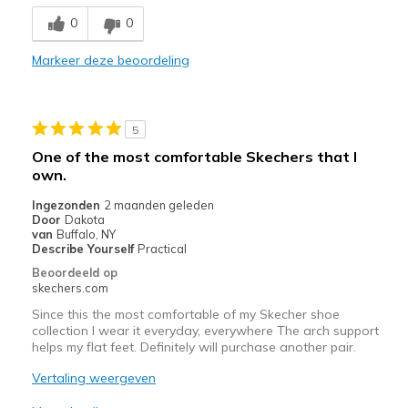
Comfortable
0
0
Easy to walk in.Very comfortable.
Markeer deze beoordeling
Stylish
Beste toepassingen
5
Casual Wear
One of the most comfortable Skechers that I
own.
Going Out
Ingezonden
2 maanden geleden
Width
Feels true to width
Door
Dakota
van
Buffalo, NY
Sizing
Feels true to size
Describe Yourself
Practical
View On Shoes
Shoes are for Wearing
Beoordeeld op
skechers.com
Since this the most comfortable of my Skecher shoe
collection I wear it everyday, everywhere The arch support
helps my flat feet. Definitely will purchase another pair.
Vertaling weergeven