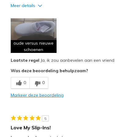
Meer details
Pluspunten
Comfortabel
Goede demping
oude versus nieuwe
Leuk model
schoenen
Laatste regel
Ja, ik zou aanbevelen aan een vriend
Lichtgewicht
Was deze beoordeling behulpzaam?
Breedte
Lijkt goed van breedte
Maat
Lijkt een volledige maat te groot
0
0
Markeer deze beoordeling
5
Love My Slip-Ins!