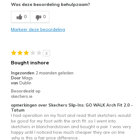
Was deze beoordeling behulpzaam?
Comfortable
0
0
Durable
Markeer deze beoordeling
Beste toepassingen
Casual Wear
3
Travel
Bought inshore
Width
Feels true to width
Ingezonden
2 maanden geleden
Door
Mags
Sizing
Feels true to size
van
Dublin
View On Shoes
Shoes are for Wearing
Beoordeeld op
skechers.ie
opmerkingen over Skechers Slip-Ins: GO WALK Arch Fit 2.0 -
Tatum
I had operation on my foot and read that sketchers would
be good for my foot with the arch fit .so I went into
sketchers in blanchardstown and bought a pair .I was very
happy until I noticed how much cheaper they are on line
.why is this a fair price difference .