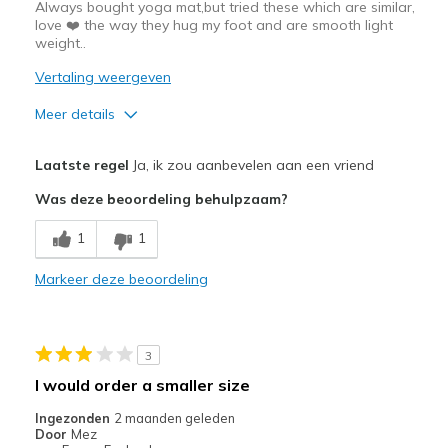
Always bought yoga mat,but tried these which are similar,
love ❤️ the way they hug my foot and are smooth light
weight..
Vertaling weergeven
Meer details
Pluspunten
Laatste regel
Ja, ik zou aanbevelen aan een vriend
Attractive Design
Was deze beoordeling behulpzaam?
Breathe Well
1
1
Comfortable
Markeer deze beoordeling
Durable
Stylish
3
Beste toepassingen
I would order a smaller size
Casual Wear
Ingezonden
2 maanden geleden
Door
Mez
Going Out