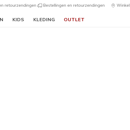
 en retourzendingen
Bestellingen en retourzendingen
Winkel
EN
KIDS
KLEDING
OUTLET
⭐
Skechers VIP:
45 dagen retourrecht voor leden
Meld je aan
⭐
ers
Dames
Skechers 
3
3,3 van de 5 kl
€ 100,0
Kleur
Wit / Zwar