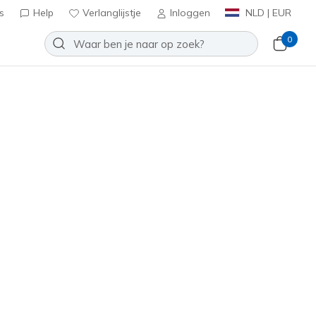
s
Help
Verlanglijstje
Inloggen
NLD | EUR
0
Slip-ins: GO WALK 8 - Nadia
Toevoegen aan verlanglijstje
9 beoordelingen
antbeoordelingen
0
inclusief BTW
t
(#
125925
WBK
)