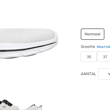
geselecte
Breedte
Normaal
Grootte
Maatta
35
37
AANTAL