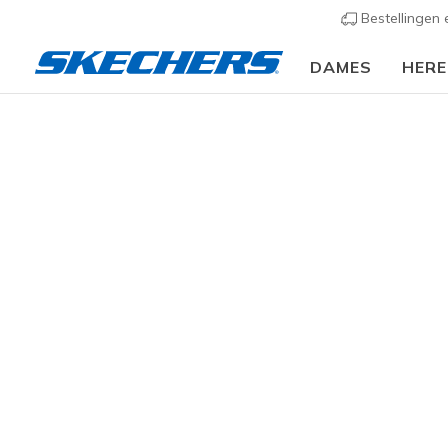
Bestellingen
DAMES
HER
Dames
Schoenen
Sneakers
Sportieve sneak