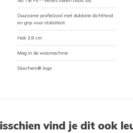
No Tie Fit™ veters raken nooit los
Duurzame profielzool met dubbele dichtheid
en grip voor stabiliteit
Hak 3,8 cm
Mag in de wasmachine
Skechers® logo
isschien vind je dit ook le