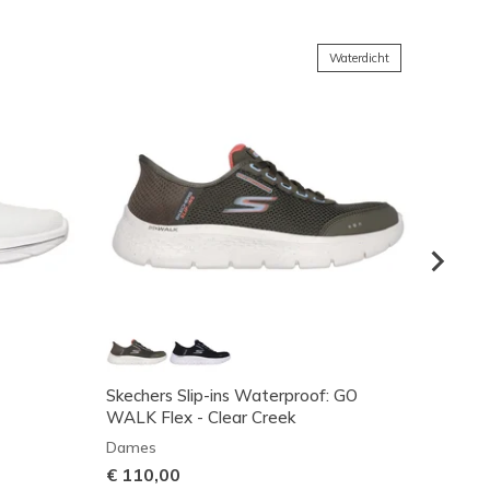
Waterdicht
Skechers Slip-ins Waterproof: GO
Skeche
WALK Flex - Clear Creek
2.0 - 
Dames
Dame
€ 110,00
€ 110