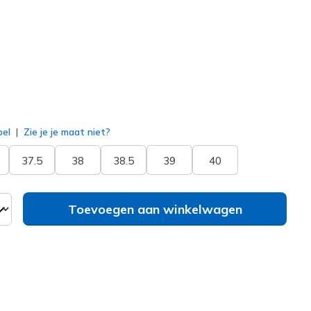
erd
bel
Zie je je maat niet?
37.5
38
38.5
39
40
Toevoegen aan winkelwagen