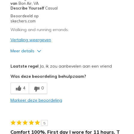
Going Out
van
Bon Air, VA
Describe Yourself
Casual
View On Shoes
I'm Really Into Shoes
Beoordeeld op
skechers.com
Walking and running errands.
Vertaling weergeven
Meer details
Pluspunten
Laatste regel
Ja, ik zou aanbevelen aan een vriend
Attractive Design
Was deze beoordeling behulpzaam?
Breathe Well
4
0
Comfortable
Markeer deze beoordeling
Durable
Stylish
5
Beste toepassingen
Comfort 100%. First day I wore for 11 hours. T