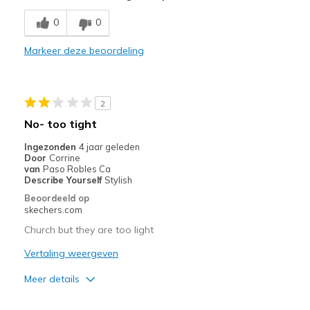
Breathe Well
0
0
Comfortable
Markeer deze beoordeling
Durable
Stylish
2
Beste toepassingen
No- too tight
Casual Wear
Ingezonden
4 jaar geleden
Door
Corrine
Travel
van
Paso Robles Ca
Describe Yourself
Stylish
Width
Feels true to width
Beoordeeld op
skechers.com
Sizing
Feels true to size
View On Shoes
Shoes are for Wearing
Church but they are too light
Vertaling weergeven
Meer details
Pluspunten