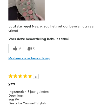
Minpunten
Wear Out Quickly
Laatste regel
Nee, ik zou het niet aanbevelen aan een
Beste toepassingen
vriend
Casual Wear
Was deze beoordeling behulpzaam?
Travel
9
0
Width
Feels true to width
Markeer deze beoordeling
Sizing
Feels true to size
View On Shoes
Shoes are for Wearing
5
yes
Ingezonden
3 jaar geleden
Door
Joan
van
PA
Describe Yourself
Stylish