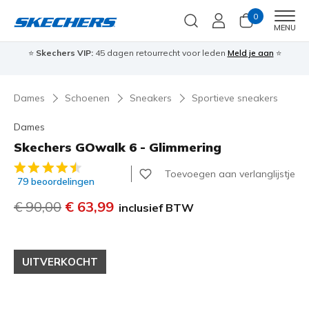
0
Men
MENU
⭐
Skechers VIP:
45 dagen retourrecht voor leden
Meld je aan
⭐
🎁
Dames
Schoenen
Sneakers
Sportieve sneakers
Dames
Skechers GOwalk 6 - Glimmering
5 van de 5 klantbeoordelingen
Toevoegen aan verlanglijstje
79 beoordelingen
Prijs verlaagd van
€ 90,00
naar
€ 63,99
inclusief BTW
UITVERKOCHT