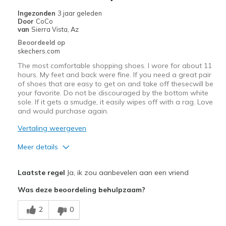
Casual Wear
Ingezonden
3 jaar geleden
Door
CoCo
Width
Feels true to width
van
Sierra Vista, Az
Sizing
Feels true to size
Beoordeeld op
skechers.com
View On Shoes
Shoes are for Wearing
The most comfortable shopping shoes. I wore for about 11
hours. My feet and back were fine. If you need a great pair
of shoes that are easy to get on and take off thesecwill be
your favorite. Do not be discouraged by the bottom white
sole. If it gets a smudge, it easily wipes off with a rag. Love
and would purchase again.
Vertaling weergeven
Meer details
View On Shoes
I'm Really Into Shoes
Laatste regel
Ja, ik zou aanbevelen aan een vriend
Was deze beoordeling behulpzaam?
2
0