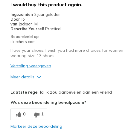
Beste toepassingen
I would buy this product again.
Casual Wear
Ingezonden
2 jaar geleden
Door
Jo
Going Out
van
Jackson, MI
Describe Yourself
Practical
Travel
Beoordeeld op
skechers.com
Width
Feels true to width
I love your shoes. I wish you had more choices for women
Sizing
Feels true to size
wearing size 13 shoes.
View On Shoes
I'm Really Into Shoes
Vertaling weergeven
Meer details
Pluspunten
Laatste regel
Ja, ik zou aanbevelen aan een vriend
Comfortable
Was deze beoordeling behulpzaam?
Stylish
0
1
Beste toepassingen
Markeer deze beoordeling
Casual Wear