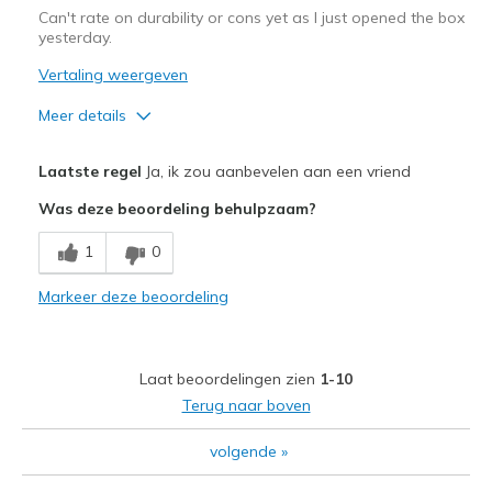
Can't rate on durability or cons yet as I just opened the box
yesterday.
Vertaling weergeven
Meer details
Pluspunten
Laatste regel
Ja, ik zou aanbevelen aan een vriend
Attractive Design
Was deze beoordeling behulpzaam?
Breathe Well
1
0
Comfortable
Markeer deze beoordeling
Stylish
Supports Foot
Laat beoordelingen zien
1-10
Beste toepassingen
Terug naar boven
Casual Wear
volgende
»
Travel