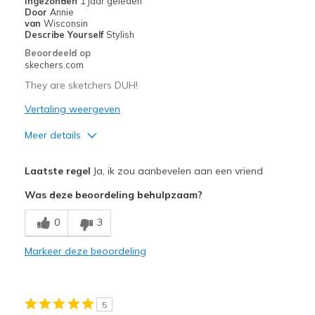
Ingezonden
1 jaar geleden
Door
Annie
de
van
Wisconsin
migratiegeschiedenis
Describe Yourself
Stylish
van
Beoordeeld op
de
skechers.com
page_id
They are sketchers DUH!
te
bezoeken.
Vertaling weergeven
Meer details
Pluspunten
Laatste regel
Ja, ik zou aanbevelen aan een vriend
Attractive Design
Was deze beoordeling behulpzaam?
Breathe Well
0
3
Comfortable
Markeer deze beoordeling
Durable
Stylish
5