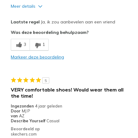
Meer details
Pluspunten
Laatste regel
Ja, ik zou aanbevelen aan een vriend
Attractive Design
Was deze beoordeling behulpzaam?
Breathe Well
3
1
Comfortable
Markeer deze beoordeling
Durable
Beste toepassingen
5
Casual Wear
VERY comfortable shoes! Would wear them all
the time!
Width
Feels true to width
Sizing
Feels true to size
Ingezonden
4 jaar geleden
Door
MJ P
View On Shoes
I'm Into Shoes
van
AZ
Describe Yourself
Casual
Beoordeeld op
skechers.com