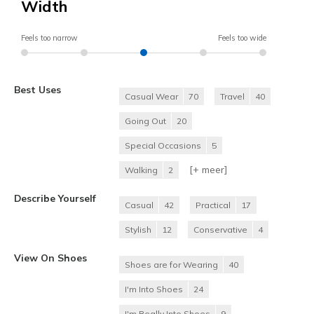
Width
Feels too narrow
Feels too wide
Best Uses
Casual Wear
70
Travel
40
Going Out
20
Special Occasions
5
[+
meer
]
Walking
2
Describe Yourself
Casual
42
Practical
17
Stylish
12
Conservative
4
View On Shoes
Shoes are for Wearing
40
I'm Into Shoes
24
I'm Really Into Shoes
9