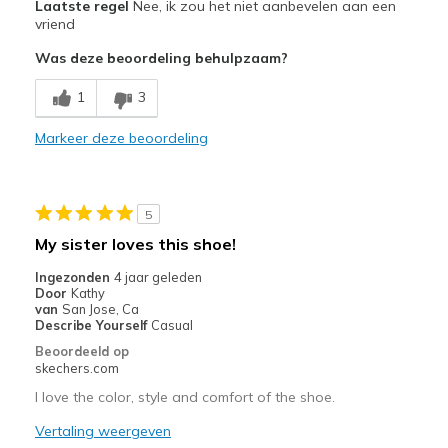
Laatste regel
Nee, ik zou het niet aanbevelen aan een
Attractive Design
vriend
Was deze beoordeling behulpzaam?
Stylish
1
3
Minpunten
Need Break In
Markeer deze beoordeling
Beste toepassingen
Special Occasions
5
My sister loves this shoe!
Width
Feels too narrow
Sizing
Feels half size too small
Ingezonden
4 jaar geleden
Door
Kathy
View On Shoes
I'm Into Shoes
van
San Jose, Ca
Describe Yourself
Casual
Beoordeeld op
skechers.com
I love the color, style and comfort of the shoe.
Vertaling weergeven