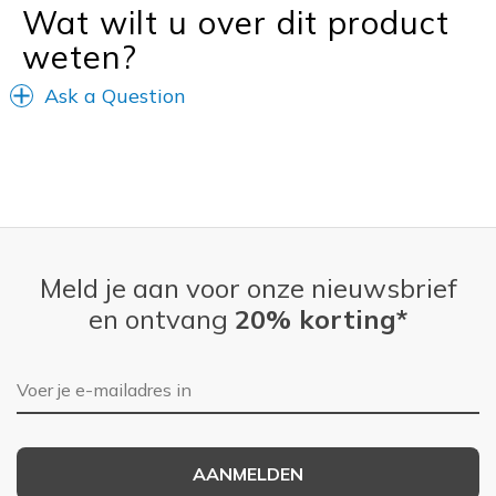
Wat wilt u over dit product
Width
Feels true to width
weten?
Sizing
Feels true to size
View On Shoes
Shoes are for Wearing
Ask a Question
Meld je aan voor onze nieuwsbrief
en ontvang
20% korting*
E-mailadres
AANMELDEN