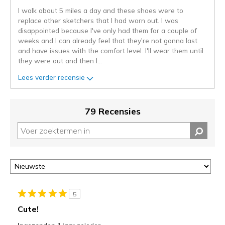
naar
I walk about 5 miles a day and these shoes were to
de
replace other sketchers that I had worn out. I was
niejee
disappointed because I've only had them for a couple of
page_id.
weeks and I can already feel that they're not gonna last
Je
and have issues with the comfort level. I'll wear them until
kunt
they were out and then I
...
de
status
Lees verder recensie
van
je
migratie
79 Recensies
controleren
op
deze
page
of
door
<a
href="javascript:location.href=location.pathname;">hier</a>
5
de
Cute!
page
met