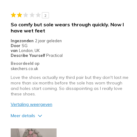
Width
Feels true to width
2
Sizing
Feels true to size
So comfy but sole wears through quickly. Now I
View On Shoes
Shoes are for Wearing
have wet feet
Ingezonden
2 jaar geleden
Door
SG
van
London, UK
Describe Yourself
Practical
Beoordeeld op
skechers.co.uk
Love the shoes actually my third pair but they don't last me
more than six months before the sole has worn through
and holes start coming. So dissapointing as I really love
these shoes.
Vertaling weergeven
Meer details
Pluspunten
Comfortable