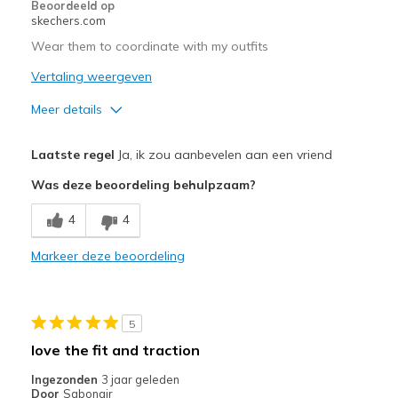
Beoordeeld op
skechers.com
Wear them to coordinate with my outfits
Vertaling weergeven
Meer details
Pluspunten
Laatste regel
Ja, ik zou aanbevelen aan een vriend
Attractive Design
Was deze beoordeling behulpzaam?
Breathe Well
4
4
Comfortable
Markeer deze beoordeling
Durable
Stylish
5
Beste toepassingen
love the fit and traction
Casual Wear
Ingezonden
3 jaar geleden
Door
Sgbonair