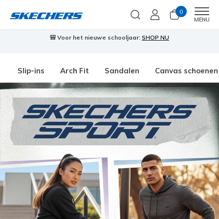
0
Men
MENU
🎒 Voor het nieuwe schooljaar:
SHOP NU
Slip-ins
Arch Fit
Sandalen
Canvas schoenen