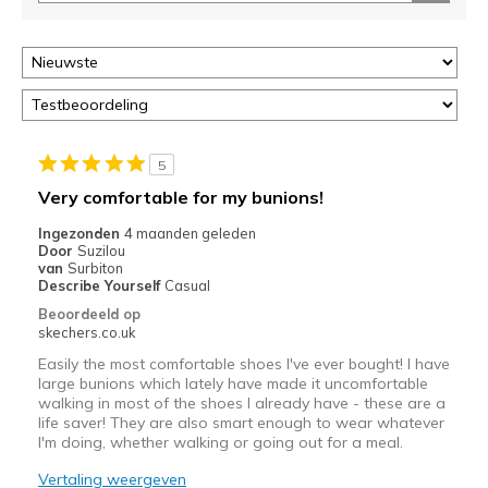
5
Very comfortable for my bunions!
Ingezonden
4 maanden geleden
Door
Suzilou
van
Surbiton
Describe Yourself
Casual
Beoordeeld op
skechers.co.uk
Easily the most comfortable shoes I've ever bought! I have
large bunions which lately have made it uncomfortable
walking in most of the shoes I already have - these are a
life saver! They are also smart enough to wear whatever
I'm doing, whether walking or going out for a meal.
Vertaling weergeven