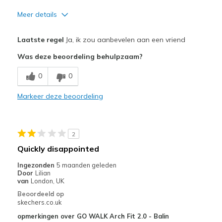
Meer details
Pluspunten
Laatste regel
Ja, ik zou aanbevelen aan een vriend
Attractive Design
Was deze beoordeling behulpzaam?
Breathe Well
0
0
Comfortable
Markeer deze beoordeling
Durable
Stylish
2
Beste toepassingen
Quickly disappointed
Casual Wear
Ingezonden
5 maanden geleden
Door
Lilian
Going Out
van
London, UK
Beoordeeld op
Special Occasions
skechers.co.uk
Travel
opmerkingen over GO WALK Arch Fit 2.0 - Balin