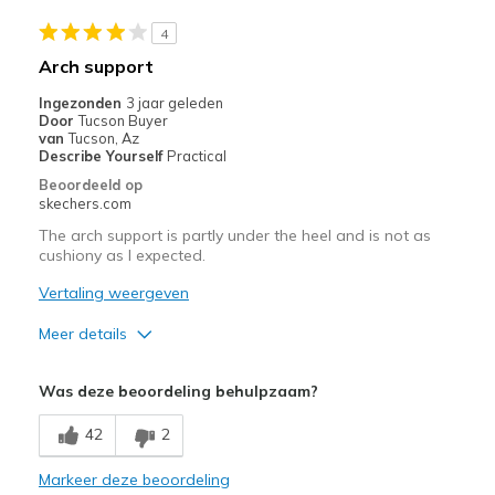
Casual Wear
4
Travel
Arch support
Width
Feels true to width
Ingezonden
3 jaar geleden
Door
Tucson Buyer
Sizing
Feels true to size
van
Tucson, Az
View On Shoes
Shoes are for Wearing
Describe Yourself
Practical
Beoordeeld op
skechers.com
The arch support is partly under the heel and is not as
cushiony as I expected.
Vertaling weergeven
Meer details
Minpunten
Was deze beoordeling behulpzaam?
Poor Cushioning
42
2
The arch support is a little too far back
Markeer deze beoordeling