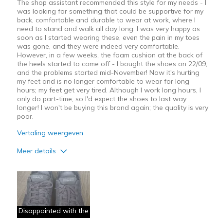
The shop assistant recommended this style for my needs - I
was looking for something that could be supportive for my
Width
Feels true to width
back, comfortable and durable to wear at work, where I
Sizing
Feels true to size
need to stand and walk all day long. I was very happy as
soon as I started wearing these, even the pain in my toes
View On Shoes
Shoes are for Wearing
was gone, and they were indeed very comfortable.
However, in a few weeks, the foam cushion at the back of
the heels started to come off - I bought the shoes on 22/09,
and the problems started mid-November! Now it's hurting
my feet and is no longer comfortable to wear for long
hours; my feet get very tired. Although I work long hours, I
only do part-time, so I'd expect the shoes to last way
longer! I won't be buying this brand again; the quality is very
poor.
Vertaling weergeven
Meer details
Pluspunten
Breathe Well
Comfortable
Disappointed with the