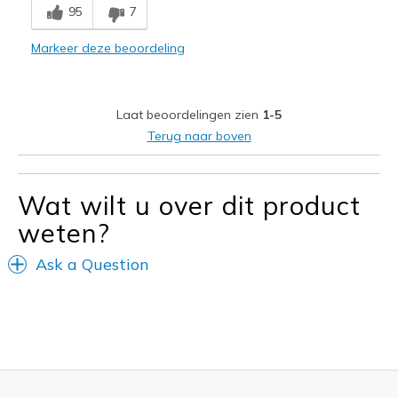
95
7
Beste toepassingen
Markeer deze beoordeling
Work
Width
Feels true to width
Laat beoordelingen zien
1-5
Sizing
Feels true to size
Terug naar boven
Wat wilt u over dit product
weten?
Ask a Question