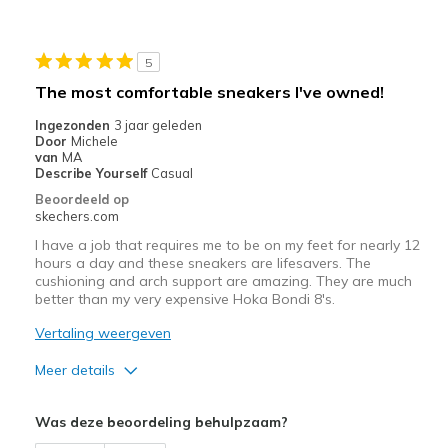
View On Shoes
Shoes are for Wearing
5
The most comfortable sneakers I've owned!
Ingezonden
3 jaar geleden
Door
Michele
van
MA
Describe Yourself
Casual
Beoordeeld op
skechers.com
I have a job that requires me to be on my feet for nearly 12
hours a day and these sneakers are lifesavers. The
cushioning and arch support are amazing. They are much
better than my very expensive Hoka Bondi 8's.
Vertaling weergeven
Meer details
Pluspunten
Was deze beoordeling behulpzaam?
Comfortable