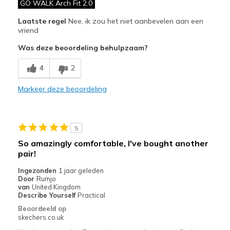
GO WALK Arch Fit 2.0
Minpunten
Poor Cushioning
Laatste regel
Nee, ik zou het niet aanbevelen aan een
vriend
Poor Quality
Was deze beoordeling behulpzaam?
Wear Out Quickly
4
2
Width
Feels true to width
Markeer deze beoordeling
Sizing
Feels true to size
5
So amazingly comfortable, I've bought another
pair!
Ingezonden
1 jaar geleden
Door
Rumjo
van
United Kingdom
Describe Yourself
Practical
Beoordeeld op
skechers.co.uk