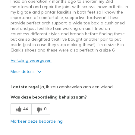
I had an operation 7 months ago to shorten my 2nd
metatarsal and repair the joint with screws, have arthritis in
my big toe and plantar fasciitis in both feet so I know the
importance of comfortable, supportive footwear! These
provide perfect arch support, a wide toe box, a cushioned
heel and just feel like I am walking on air. I tried on
countless different styles and brands before finding these
but am so delighted that I've bought another pair to put
aside (just in case they stop making these!). I'm a size 6 in
Clark's shoes and these were also perfect in a size 6.
Vertaling weergeven
Meer details
Pluspunten
Laatste regel
Ja, ik zou aanbevelen aan een vriend
Attractive Design
Was deze beoordeling behulpzaam?
Comfortable
44
0
Stylish
Markeer deze beoordeling
Beste toepassingen