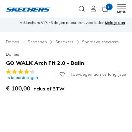
0
Men
MENU
⭐
Skechers VIP:
45 dagen retourrecht voor leden
Meld je aan
⭐
🎁
Dames
Schoenen
Sneakers
Sportieve sneakers
Dames
GO WALK Arch Fit 2.0 - Balin
3,1 van de 5 klantbeoordelingen
Toevoegen aan verlanglijstje
5 beoordelingen
€ 100,00
inclusief BTW