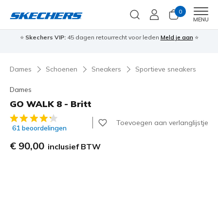
0
Men
MENU
⭐
Skechers VIP:
45 dagen retourrecht voor leden
Meld je aan
⭐
🎁
Dames
Schoenen
Sneakers
Sportieve sneakers
Dames
GO WALK 8 - Britt
3,6 van de 5 klantbeoordelingen
Toevoegen aan verlanglijstje
61 beoordelingen
€ 90,00
inclusief BTW