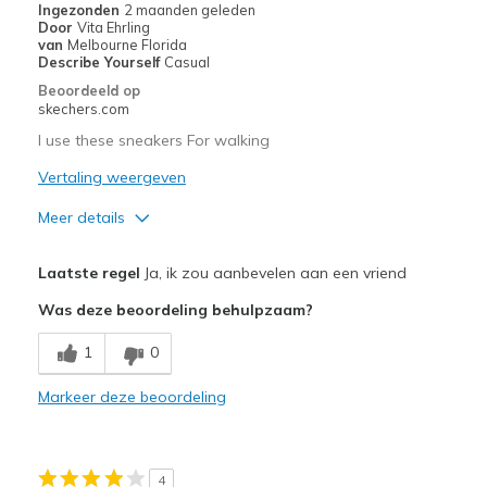
Ingezonden
2 maanden geleden
Door
Vita Ehrling
van
Melbourne Florida
Describe Yourself
Casual
Beoordeeld op
skechers.com
I use these sneakers For walking
Vertaling weergeven
Meer details
Pluspunten
Laatste regel
Ja, ik zou aanbevelen aan een vriend
Attractive Design
Was deze beoordeling behulpzaam?
Breathe Well
1
0
Stylish
Markeer deze beoordeling
Minpunten
Need Break In
4