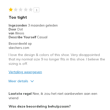
Travel
1
Width
Feels true to width
Too tight
Sizing
Feels true to size
Ingezonden
3 maanden geleden
View On Shoes
Shoes are for Wearing
Door
Dot
van
Illinois
Describe Yourself
Casual
Beoordeeld op
skechers.com
I love the design & colors of this shoe. Very disappointed
that my normal size 9 no longer fits in this shoe. I believe the
sizing is off.
Vertaling weergeven
Meer details
Pluspunten
Laatste regel
Nee, ik zou het niet aanbevelen aan een
Stylish
vriend
Was deze beoordeling behulpzaam?
Minpunten