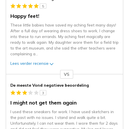
5
Happy feet!
These little babies have saved my aching feet many days!
After a full day of wearing dress shoes to work, I change
into these to run errands. My aching feet magically are
ready to walk again. My daughter wore them for a field trip
to the art museum, and she said the other teachers were
complaining a
...
Lees verder recensie
VS
Je
content
De meeste Vond negatieve beoordeling
wordt
3
momenteel
gemigreerd
I might not get them again
naar
I used these sneakers for work. I have used sketchers in
de
the past with no issues. I stand and walk quite a bit.
niejee
Unfortunately, I can not wear them. I wore them for 2 days
page_id.
and did not feel they were supportive. My leg and lower