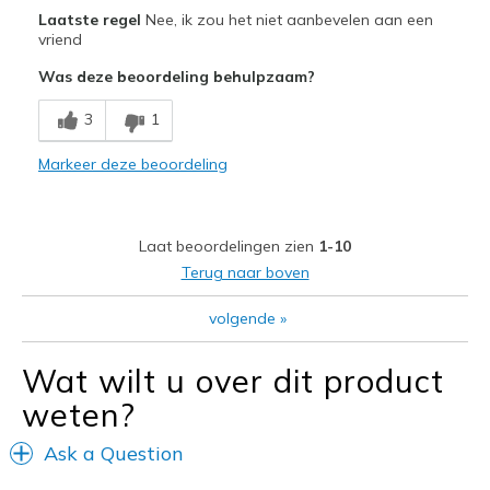
Pluspunten
Laatste regel
Nee, ik zou het niet aanbevelen aan een
Stylish
vriend
Was deze beoordeling behulpzaam?
Minpunten
Poor Cushioning
3
1
Beste toepassingen
Markeer deze beoordeling
Casual Wear
Width
Feels true to width
Laat beoordelingen zien
1-10
Sizing
Feels true to size
Terug naar boven
View On Shoes
Shoes are for Wearing
volgende
»
Wat wilt u over dit product
weten?
Ask a Question