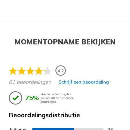
MOMENTOPNAME BEKIJKEN
4.2
61 beoordelingen
Schrijf een beoordeling
Van de ondervraagden
75%
zouden dit aan vrienden
aanbevelen.
Beoordelingsdistributie
5 Sterren
36