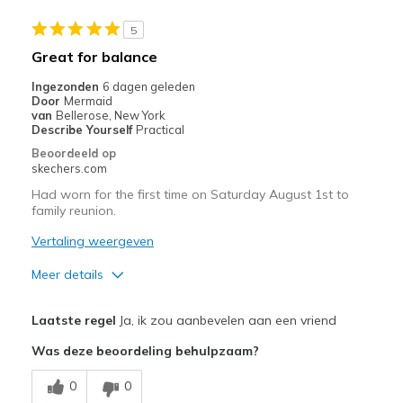
Width
Feels too wide
5
Sizing
Feels full size too big
Great for balance
View On Shoes
I'm Into Shoes
Ingezonden
6 dagen geleden
Door
Mermaid
van
Bellerose, New York
Describe Yourself
Practical
Beoordeeld op
skechers.com
Had worn for the first time on Saturday August 1st to
family reunion.
Vertaling weergeven
Meer details
Pluspunten
Laatste regel
Ja, ik zou aanbevelen aan een vriend
Comfortable
Was deze beoordeling behulpzaam?
Durable
0
0