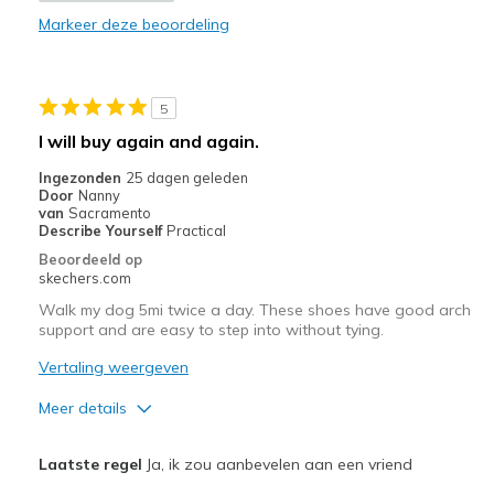
Beste toepassingen
Markeer deze beoordeling
Casual Wear
Going Out
5
Special Occasions
I will buy again and again.
Travel
Ingezonden
25 dagen geleden
Door
Nanny
Width
Feels true to width
van
Sacramento
Describe Yourself
Practical
Sizing
Feels true to size
Beoordeeld op
View On Shoes
Shoes are for Wearing
skechers.com
Walk my dog 5mi twice a day. These shoes have good arch
support and are easy to step into without tying.
Vertaling weergeven
Meer details
Pluspunten
Laatste regel
Ja, ik zou aanbevelen aan een vriend
Comfortable