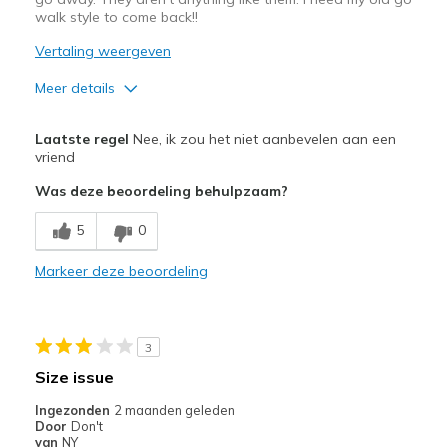
walk style to come back!!
Vertaling weergeven
Meer details
Pluspunten
Laatste regel
Nee, ik zou het niet aanbevelen aan een
Attractive Design
vriend
Was deze beoordeling behulpzaam?
Breathe Well
5
0
Stylish
Markeer deze beoordeling
Minpunten
Need Break In
Poor Cushioning
3
Size issue
Beste toepassingen
Ingezonden
2 maanden geleden
Only wear when theres nothing else
Door
Don't
van
NY