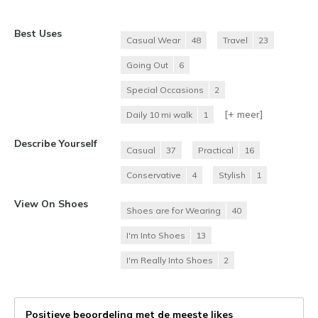
Best Uses
Casual Wear
48
Travel
23
Going Out
6
Special Occasions
2
[+
meer
]
Daily 10 mi walk
1
Describe Yourself
Casual
37
Practical
16
Conservative
4
Stylish
1
View On Shoes
Shoes are for Wearing
40
I'm Into Shoes
13
I'm Really Into Shoes
2
Positieve beoordeling met de meeste likes