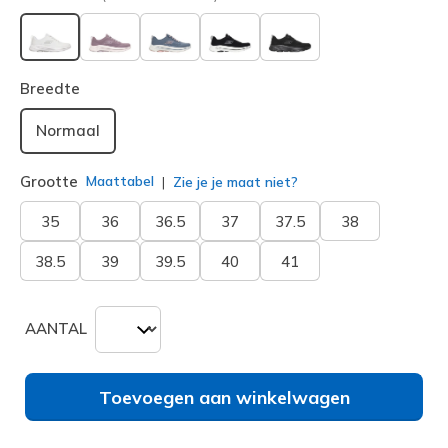
geselecteerd
Breedte
Normaal
Grootte
Maattabel
Zie je je maat niet?
35
36
36.5
37
37.5
38
38.5
39
39.5
40
41
AANTAL
Toevoegen aan winkelwagen