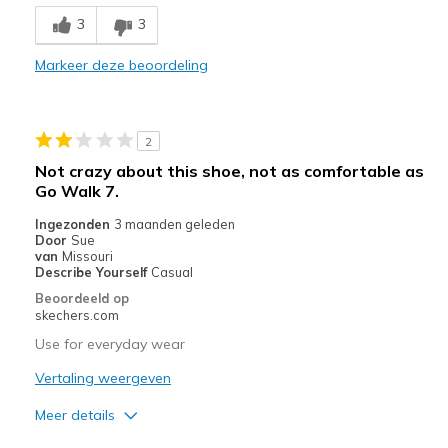
This design is uncomfortably tight all ove.
3
3
Beste toepassingen
Markeer deze beoordeling
Casual Wear
Width
Feels too narrow
2
Sizing
Feels half size too small
Not crazy about this shoe, not as comfortable as
View On Shoes
Shoes are for Wearing
Go Walk 7.
Ingezonden
3 maanden geleden
Door
Sue
van
Missouri
Describe Yourself
Casual
Beoordeeld op
skechers.com
Use for everyday wear
Vertaling weergeven
Meer details