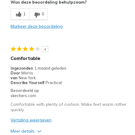
Was deze beoordeling behulpzaam?
Durable
1
0
Beste toepassingen
Markeer deze beoordeling
Daily 10 mi walk
Width
Feels true to width
4
Sizing
Feels true to size
Comfortable
View On Shoes
Shoes are for Wearing
Ingezonden
1 maand geleden
Door
Morris
van
New York
Describe Yourself
Practical
Beoordeeld op
skechers.com
Comfortable with plenty of cushion. Make feet warm rather
quickly.
Vertaling weergeven
Meer details