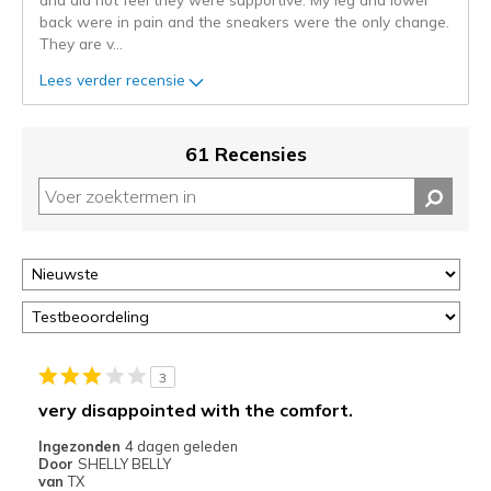
Je
back were in pain and the sneakers were the only change.
kunt
They are v
...
de
status
Lees verder recensie
van
je
migratie
61 Recensies
controleren
op
deze
page
of
door
<a
href="javascript:location.href=location.pathname;">hier</a>
de
page
3
met
very disappointed with the comfort.
de
Ingezonden
4 dagen geleden
migratiegeschiedenis
Door
SHELLY BELLY
van
van
TX