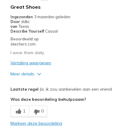
Beste toepassingen
Great Shoes
Casual Wear
Ingezonden
3 maanden geleden
Door
ddkc
Width
Feels too narrow
van
Texas
Describe Yourself
Casual
Sizing
Feels true to size
Beoordeeld op
View On Shoes
Shoes are for Wearing
skechers.com
I wear them daily.
Vertaling weergeven
Meer details
Pluspunten
Laatste regel
Ja, ik zou aanbevelen aan een vriend
Comfortable
Was deze beoordeling behulpzaam?
Beste toepassingen
1
0
Casual Wear
Markeer deze beoordeling
Going Out