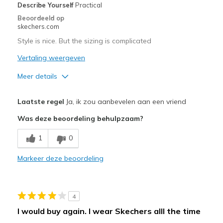
Width
Feels too narrow
Describe Yourself
Practical
Sizing
Feels half size too small
Beoordeeld op
skechers.com
View On Shoes
Shoes are for Wearing
Style is nice. But the sizing is complicated
Vertaling weergeven
Meer details
Pluspunten
Laatste regel
Ja, ik zou aanbevelen aan een vriend
Attractive Design
Was deze beoordeling behulpzaam?
Beste toepassingen
1
0
Casual Wear
Markeer deze beoordeling
Used for work
Width
Feels too narrow
4
Sizing
Feels half size too small
I would buy again. I wear Skechers alll the time
View On Shoes
Shoes are for Wearing