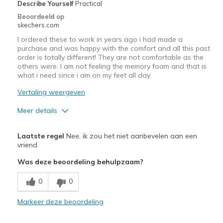
de
Describe Yourself
Practical
page_id
Beoordeeld op
te
skechers.com
bezoeken.
I ordered these to work in years ago i had made a
purchase and was happy with the comfort and all this past
order is totally different! They are not comfortable as the
others were. I am not feeling the memory foam and that is
what i need since i am on my feet all day.
Vertaling weergeven
Meer details
Pluspunten
Laatste regel
Nee, ik zou het niet aanbevelen aan een
Breathe Well
vriend
Was deze beoordeling behulpzaam?
Minpunten
Poor Cushioning
0
0
Beste toepassingen
Markeer deze beoordeling
Casual Wear