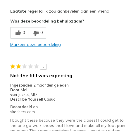
Pluspunten
Laatste regel
Ja, ik zou aanbevelen aan een vriend
Attractive Design
Was deze beoordeling behulpzaam?
Comfortable
0
0
Minpunten
Markeer deze beoordeling
Don't allow feet to breathe, they feel over warm
Beste toepassingen
2
Casual Wear
Not the fit I was expecting
Walking for exercise
Ingezonden
2 maanden geleden
Door
Mel
Width
Feels true to width
van
Jacket, MO
Describe Yourself
Casual
Sizing
Feels true to size
Beoordeeld op
View On Shoes
Shoes are for Wearing
skechers.com
I bought these because they were the closest I could get to
the one go walk shoes that I love and make all my foot pain
go away. They aren't anything like them. I need my old go