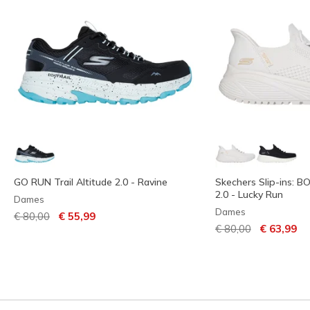
GO RUN Trail Altitude 2.0 - Ravine
Skechers Slip-ins: 
2.0 - Lucky Run
Dames
Dames
Prijs verlaagd van
naar
€ 80,00
€ 55,99
Prijs verlaagd van
naar
€ 80,00
€ 63,99