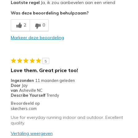
Laatste regel
Ja, ik zou aanbevelen aan een vriend
Attractive Design
Was deze beoordeling behulpzaam?
Breathe Well
2
0
Comfortable
Markeer deze beoordeling
Durable
Stylish
5
Beste toepassingen
Love them. Great price too!
Casual Wear
Ingezonden
11 maanden geleden
Door
Jay
Travel
van
Asheville NC
Describe Yourself
Trendy
Width
Feels true to width
Beoordeeld op
skechers.com
Sizing
Feels true to size
View On Shoes
I'm Into Shoes
Use for everyday running indoor and outdoor. Excellent
quality.
Vertaling weergeven