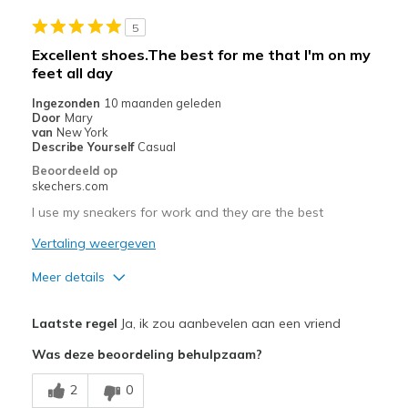
Beste toepassingen
5
Casual Wear
Excellent shoes.The best for me that I'm on my
feet all day
Travel
Ingezonden
10 maanden geleden
Work
Door
Mary
van
New York
Width
Describe Yourself
Casual
Feels true to width
Sizing
Feels true to size
Beoordeeld op
skechers.com
View On Shoes
I'm Into Shoes
I use my sneakers for work and they are the best
Vertaling weergeven
Meer details
Pluspunten
Laatste regel
Ja, ik zou aanbevelen aan een vriend
Attractive Design
Was deze beoordeling behulpzaam?
Breathe Well
2
0
Comfortable