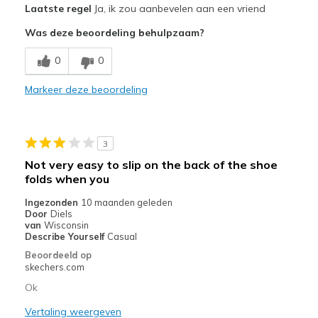
Laatste regel
Ja, ik zou aanbevelen aan een vriend
Comfortable
Was deze beoordeling behulpzaam?
Beste toepassingen
0
0
Casual Wear
Markeer deze beoordeling
Sizing
Feels true to size
3
Not very easy to slip on the back of the shoe
folds when you
Ingezonden
10 maanden geleden
Door
Diels
van
Wisconsin
Describe Yourself
Casual
Beoordeeld op
skechers.com
Ok
Vertaling weergeven