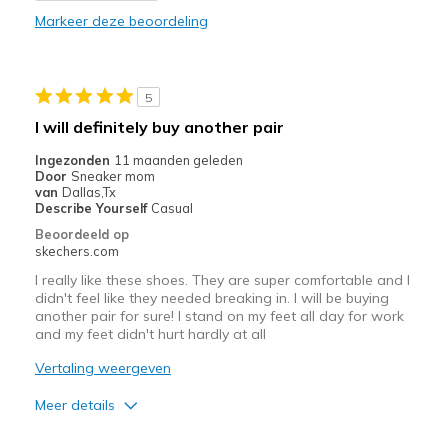
Markeer deze beoordeling
Durable
Stylish
5
Beste toepassingen
I will definitely buy another pair
Work
Ingezonden
11 maanden geleden
Door
Sneaker mom
Width
Feels true to width
van
Dallas,Tx
Describe Yourself
Casual
Sizing
Feels true to size
Beoordeeld op
View On Shoes
I'm Really Into Shoes
skechers.com
I really like these shoes. They are super comfortable and I
didn't feel like they needed breaking in. I will be buying
another pair for sure! I stand on my feet all day for work
and my feet didn't hurt hardly at all
Vertaling weergeven
Meer details
Pluspunten