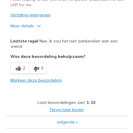
stiff for me.
Vertaling weergeven
Meer details
Pluspunten
Laatste regel
Nee, ik zou het niet aanbevelen aan een
Attractive Design
vriend
Was deze beoordeling behulpzaam?
Beste toepassingen
Casual Wear
2
0
Width
Markeer deze beoordeling
Feels true to width
Sizing
Feels half size too big
View On Shoes
Shoes are for Wearing
Laat beoordelingen zien
1-10
Terug naar boven
volgende
»