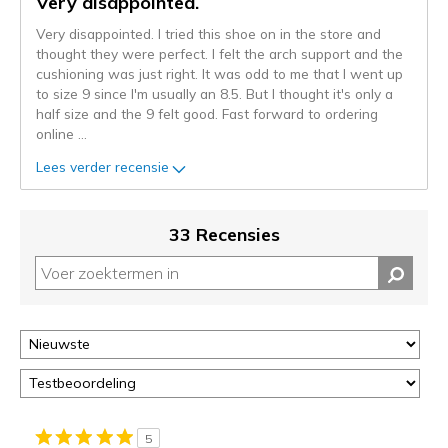
Very disappointed.
naar
Very disappointed. I tried this shoe on in the store and
de
thought they were perfect. I felt the arch support and the
niejee
cushioning was just right. It was odd to me that I went up
page_id.
to size 9 since I'm usually an 8.5. But I thought it's only a
Je
half size and the 9 felt good. Fast forward to ordering
kunt
online
...
de
status
Lees verder recensie
van
je
migratie
33 Recensies
controleren
op
deze
page
of
door
<a
href="javascript:location.href=location.pathname;">hier</a>
de
page
5