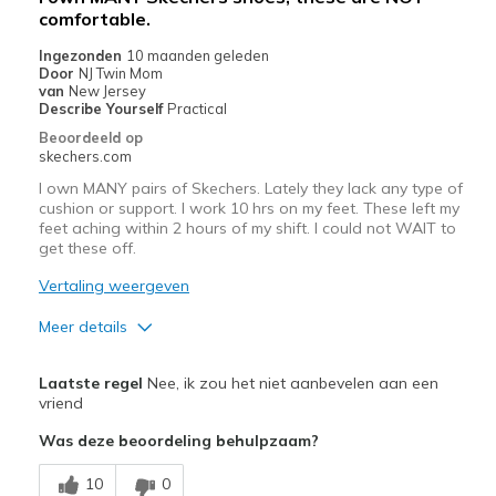
comfortable.
Wear Out Quickly
Ingezonden
10 maanden geleden
Beste toepassingen
Door
NJ Twin Mom
van
New Jersey
Casual Wear
Describe Yourself
Practical
Beoordeeld op
Going Out
skechers.com
Travel
I own MANY pairs of Skechers. Lately they lack any type of
cushion or support. I work 10 hrs on my feet. These left my
Walking
feet aching within 2 hours of my shift. I could not WAIT to
get these off.
Width
Feels too narrow
Vertaling weergeven
Sizing
Feels true to size
Meer details
View On Shoes
I'm Into Shoes
Pluspunten
Laatste regel
Nee, ik zou het niet aanbevelen aan een
Attractive Design
vriend
Was deze beoordeling behulpzaam?
Minpunten
Poor Cushioning
10
0