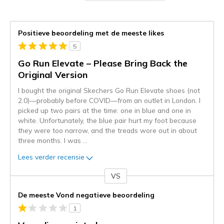
Positieve beoordeling met de meeste likes
5
Go Run Elevate – Please Bring Back the
Original Version
I bought the original Skechers Go Run Elevate shoes (not
2.0)—probably before COVID—from an outlet in London. I
picked up two pairs at the time: one in blue and one in
white. Unfortunately, the blue pair hurt my foot because
they were too narrow, and the treads wore out in about
three months. I was
...
Lees verder recensie
VS
Je
content
De meeste Vond negatieve beoordeling
wordt
1
momenteel
gemigreerd