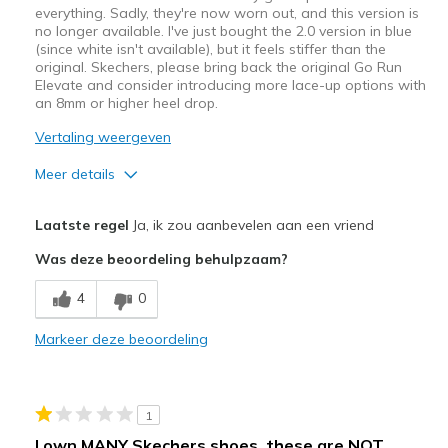
everything. Sadly, they're now worn out, and this version is
no longer available. I've just bought the 2.0 version in blue
(since white isn't available), but it feels stiffer than the
original. Skechers, please bring back the original Go Run
Elevate and consider introducing more lace-up options with
an 8mm or higher heel drop.
Vertaling weergeven
Meer details
Pluspunten
Laatste regel
Ja, ik zou aanbevelen aan een vriend
Breathe Well
Was deze beoordeling behulpzaam?
Comfortable
4
0
Stylish
Markeer deze beoordeling
Very lightweight
Minpunten
1
Too narrow
I own MANY Skechers shoes, these are NOT