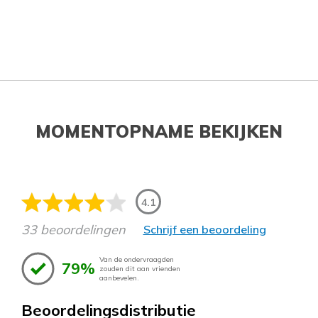
MOMENTOPNAME BEKIJKEN
4.1
33 beoordelingen
Schrijf een beoordeling
Van de ondervraagden
79%
zouden dit aan vrienden
aanbevelen.
Beoordelingsdistributie