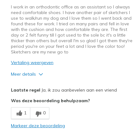
I work in an orthodontic office as an assistant so I always
need comfortable shoes. I have another pair of sketchers I
use to walk/run my dog and I love them so I went back and
found these for work. I tried on many pairs and fell in love
with the cushion and how comfortable they are. The first
day or 2 felt funny till I got used to the sole bc it's a little
thicker than others but overall I'm so glad I got them they're
period you're on your feet a lot and I love the color too!
Sketchers are my new go to
Vertaling weergeven
Meer details
Pluspunten
Laatste regel
Ja, ik zou aanbevelen aan een vriend
Attractive Design
Was deze beoordeling behulpzaam?
Comfortable
1
0
Durable
Markeer deze beoordeling
Stylish