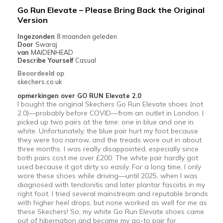
met
Go Run Elevate – Please Bring Back the Original
de
Version
migratiegeschiedenis
Ingezonden
8 maanden geleden
van
Door
Swaraj
de
van
MAIDENHEAD
page_id
Describe Yourself
Casual
te
Beoordeeld op
bezoeken.
skechers.co.uk
opmerkingen over GO RUN Elevate 2.0
I bought the original Skechers Go Run Elevate shoes (not
2.0)—probably before COVID—from an outlet in London. I
picked up two pairs at the time: one in blue and one in
white. Unfortunately, the blue pair hurt my foot because
they were too narrow, and the treads wore out in about
three months. I was really disappointed, especially since
both pairs cost me over £200. The white pair hardly got
used because it got dirty so easily. For a long time, I only
wore these shoes while driving—until 2025, when I was
diagnosed with tendonitis and later plantar fasciitis in my
right foot. I tried several mainstream and reputable brands
with higher heel drops, but none worked as well for me as
these Skechers! So, my white Go Run Elevate shoes came
out of hibernation and became my go-to pair for