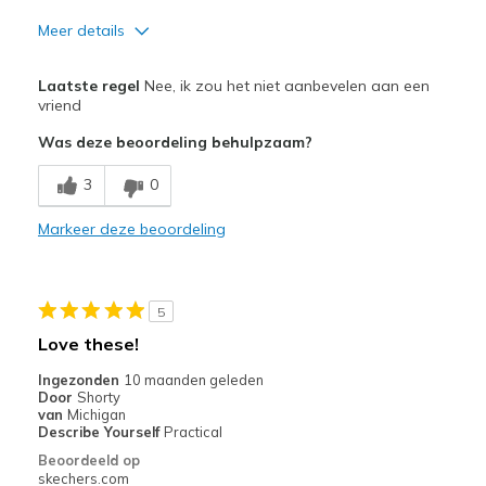
Meer details
Pluspunten
Laatste regel
Nee, ik zou het niet aanbevelen aan een
Attractive Design
vriend
Was deze beoordeling behulpzaam?
Comfortable
3
0
Beste toepassingen
Casual Wear
Markeer deze beoordeling
Width
Feels true to width
Sizing
Feels true to size
5
View On Shoes
Shoes are for Wearing
Love these!
Ingezonden
10 maanden geleden
Door
Shorty
van
Michigan
Describe Yourself
Practical
Beoordeeld op
skechers.com