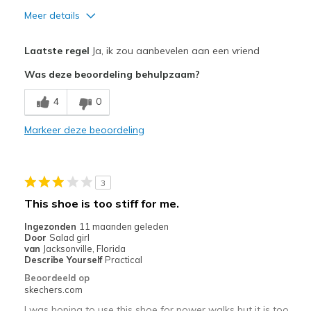
Meer details
Pluspunten
Laatste regel
Ja, ik zou aanbevelen aan een vriend
Attractive Design
Was deze beoordeling behulpzaam?
Breathe Well
4
0
Comfortable
Markeer deze beoordeling
Durable
Stylish
3
Beste toepassingen
This shoe is too stiff for me.
Running
Ingezonden
11 maanden geleden
Door
Salad girl
Width
Feels true to width
van
Jacksonville, Florida
Describe Yourself
Practical
Sizing
Feels true to size
Beoordeeld op
View On Shoes
Shoes are for Wearing
skechers.com
I was hoping to use this shoe for power walks but it is too