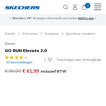
0
Men
MENU
⭐
Skechers VIP:
45 dagen retourrecht voor leden
Meld je aan
⭐
🎁
Dames
Schoenen
Sneakers
Sportieve sneakers
Dames
GO RUN Elevate 2.0
4,7 van de 5 klantbeoordelingen
Toevoegen aan verlanglijstje
33 beoordelingen
Prijs verlaagd van
€ 90,00
naar
€ 61,99
inclusief BTW