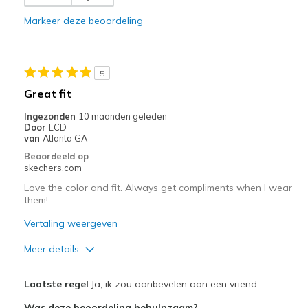
Beste toepassingen
Markeer deze beoordeling
Casual Wear
Width
Feels true to width
5
Sizing
Feels true to size
Great fit
View On Shoes
I'm Really Into Shoes
Ingezonden
10 maanden geleden
Door
LCD
van
Atlanta GA
Beoordeeld op
skechers.com
Love the color and fit. Always get compliments when I wear
them!
Vertaling weergeven
Meer details
Width
Feels true to width
Laatste regel
Ja, ik zou aanbevelen aan een vriend
Sizing
Feels true to size
Was deze beoordeling behulpzaam?