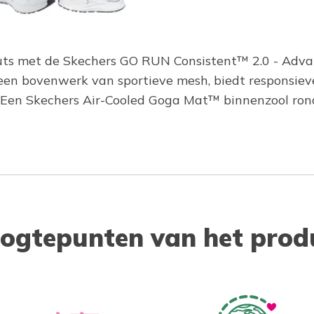
k-outs met de Skechers GO RUN Consistent™ 2.0 - Adv
 een bovenwerk van sportieve mesh, biedt respons
. Een Skechers Air-Cooled Goga Mat™ binnenzool ron
ogtepunten van het prod