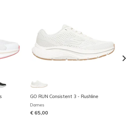
s
GO RUN Consistent 3 - Rushline
GO RUN
Dames
Dame
€ 65,00
€ 90,