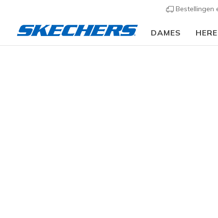
Bestellingen
DAMES
HER
🎒 Voor het nieuwe schooljaar:
SHOP NU
Dames
Schoenen
Sneakers
Sportieve sneak