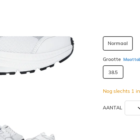
geselecte
Breedte
Normaal
Grootte
Maatta
38.5
Nog slechts 1 in
AANTAL