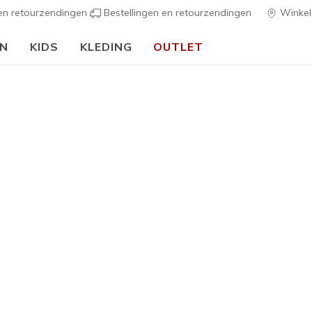
 en retourzendingen
Bestellingen en retourzendingen
Winkel
EN
KIDS
KLEDING
OUTLET
ers
Dames
GO RUN C
2
5 van de 5 klan
€ 70,00
Kleur
Wit / Zilve