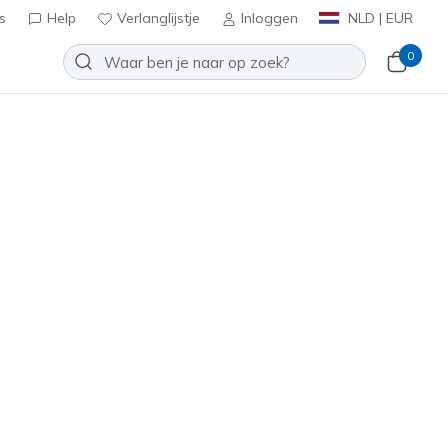
s
Help
Verlanglijstje
Inloggen
NLD | EUR
0
oenen
Sport