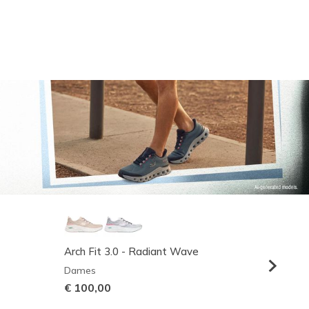
Arch Fit 3.0 - Radiant Wave
Relaxed
Dames
Heren
€ 100,00
€ 95,0