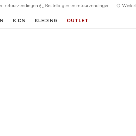
 en retourzendingen
Bestellingen en retourzendingen
Winkel
EN
KIDS
KLEDING
OUTLET
⭐
Skechers VIP:
45 dagen retourrecht voor leden
Meld je aan
⭐
h Fit
Sandalen
Canvas sch