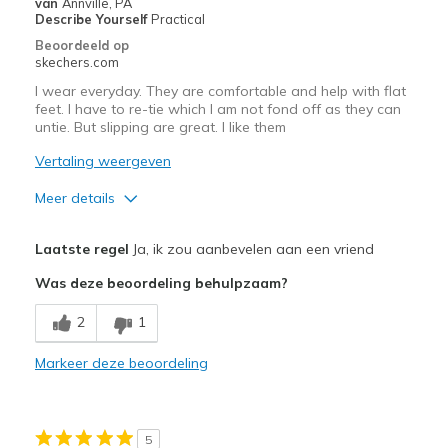
van
Annville, PA
Describe Yourself
Practical
Sizing
Feels true to size
Beoordeeld op
View On Shoes
Shoes are for Wearing
skechers.com
I wear everyday. They are comfortable and help with flat
feet. I have to re-tie which I am not fond off as they can
untie. But slipping are great. I like them
Vertaling weergeven
Meer details
Pluspunten
Laatste regel
Ja, ik zou aanbevelen aan een vriend
Attractive Design
Was deze beoordeling behulpzaam?
Breathe Well
2
1
Comfortable
Markeer deze beoordeling
Durable
Stylish
5