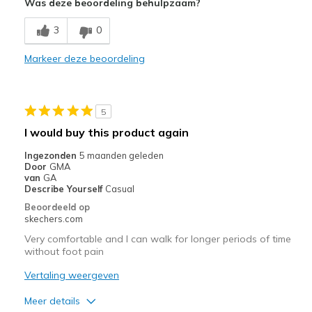
Was deze beoordeling behulpzaam?
Breathe Well
3
0
Comfortable
Markeer deze beoordeling
Beste toepassingen
Casual Wear
5
Travel
I would buy this product again
Width
Feels true to width
Ingezonden
5 maanden geleden
Sizing
Feels true to size
Door
GMA
van
GA
Describe Yourself
Casual
Beoordeeld op
skechers.com
Very comfortable and I can walk for longer periods of time
without foot pain
Vertaling weergeven
Meer details