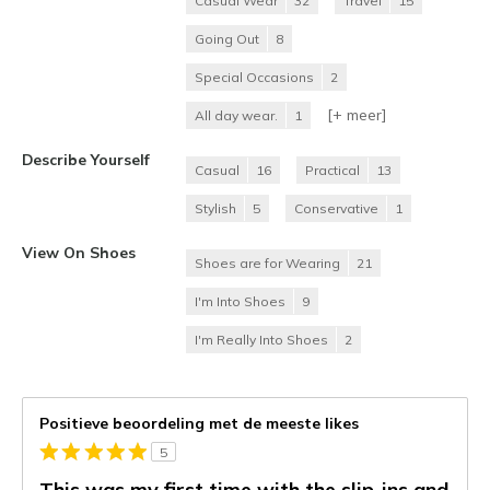
Casual Wear
32
Travel
15
Going Out
8
Special Occasions
2
[+
meer
]
All day wear.
1
Describe Yourself
Casual
16
Practical
13
Stylish
5
Conservative
1
View On Shoes
Shoes are for Wearing
21
I'm Into Shoes
9
I'm Really Into Shoes
2
Positieve beoordeling met de meeste likes
5
This was my first time with the slip-ins and