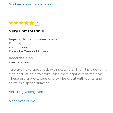
Markeer deze beoordeling
Beste toepassingen
Casual Wear
5
Sizing
Feels true to size
Very Comfortable
View On Shoes
Shoes are for Wearing
Ingezonden
5 maanden geleden
Door
BJ
van
Chicago, IL
Describe Yourself
Casual
Beoordeeld op
skechers.com
I always have good luck with sketchers. The fit is true to my
size and I'm able to start using them right out of the box.
These are a pretty blue and will be great with pants and
shirts this spring/summer.
Vertaling weergeven
Meer details
Pluspunten