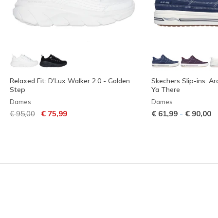
Relaxed Fit: D'Lux Walker 2.0 - Golden
Skechers Slip-ins: Ar
Step
Ya There
Dames
Dames
Prijs verlaagd van
naar
-
€ 95,00
€ 75,99
€ 61,99
€ 90,00