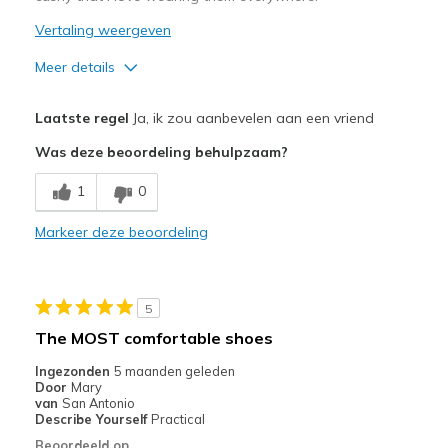
Vertaling weergeven
Meer details
Pluspunten
Laatste regel
Ja, ik zou aanbevelen aan een vriend
Attractive Design
Was deze beoordeling behulpzaam?
Breathe Well
1
0
Comfortable
Markeer deze beoordeling
Beste toepassingen
Casual Wear
5
Width
Feels true to width
The MOST comfortable shoes
Sizing
Feels true to size
Ingezonden
5 maanden geleden
View On Shoes
Shoes are for Wearing
Door
Mary
van
San Antonio
Describe Yourself
Practical
Beoordeeld op