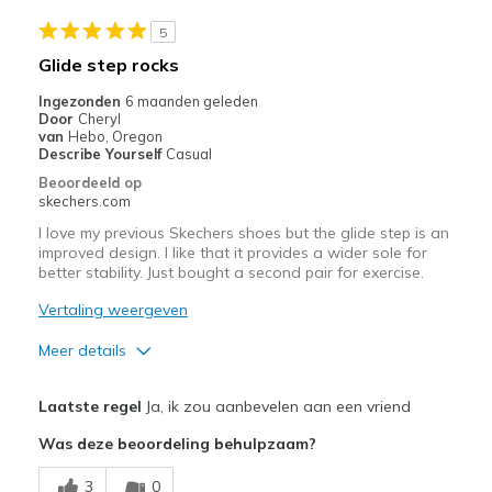
View On Shoes
I'm Into Shoes
5
Glide step rocks
Ingezonden
6 maanden geleden
Door
Cheryl
van
Hebo, Oregon
Describe Yourself
Casual
Beoordeeld op
skechers.com
I love my previous Skechers shoes but the glide step is an
improved design. I like that it provides a wider sole for
better stability. Just bought a second pair for exercise.
Vertaling weergeven
Meer details
Pluspunten
Laatste regel
Ja, ik zou aanbevelen aan een vriend
Attractive Design
Was deze beoordeling behulpzaam?
Comfortable
3
0