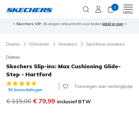
0
Men
MENU
⭐
Skechers VIP:
45 dagen retourrecht voor leden
Meld je aan
⭐
🎁
Dames
Schoenen
Sneakers
Sportieve sneakers
Dames
Skechers Slip-ins: Max Cushioning Glide-
Step - Hartford
4,8 van de 5 klantbeoordelingen
Toevoegen aan verlanglijstje
36 beoordelingen
Prijs verlaagd van
€ 115,00
naar
€ 79,99
inclusief BTW