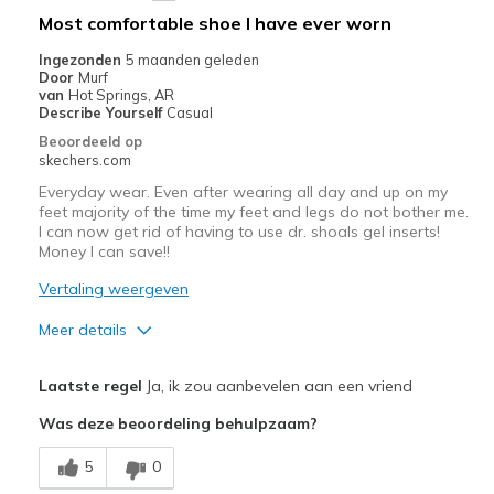
Beste toepassingen
Most comfortable shoe I have ever worn
Casual Wear
Ingezonden
5 maanden geleden
Door
Murf
Travel
van
Hot Springs, AR
Describe Yourself
Casual
Width
Feels true to width
Beoordeeld op
skechers.com
Sizing
Feels half size too big
View On Shoes
Shoes are for Wearing
Everyday wear. Even after wearing all day and up on my
feet majority of the time my feet and legs do not bother me.
I can now get rid of having to use dr. shoals gel inserts!
Money I can save!!
Vertaling weergeven
Meer details
Pluspunten
Laatste regel
Ja, ik zou aanbevelen aan een vriend
Attractive Design
Was deze beoordeling behulpzaam?
Breathe Well
5
0
Comfortable