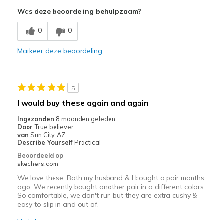
Attractive Design
Was deze beoordeling behulpzaam?
Breathe Well
0
0
Comfortable
Markeer deze beoordeling
Stylish
Minpunten
5
perfect
I would buy these again and again
Beste toepassingen
Ingezonden
8 maanden geleden
Door
True believer
Casual Wear
van
Sun City, AZ
Describe Yourself
Practical
Going Out
Beoordeeld op
skechers.com
Travel
We love these. Both my husband & I bought a pair months
ago. We recently bought another pair in a different colors.
Width
Feels true to width
So comfortable, we don't run but they are extra cushy &
Sizing
Feels true to size
easy to slip in and out of.
View On Shoes
Shoes are for Wearing