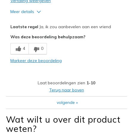
Vertaling weergeven
Meer details
Pluspunten
Laatste regel
Ja, ik zou aanbevelen aan een vriend
Attractive Design
Was deze beoordeling behulpzaam?
Breathe Well
4
0
Comfortable
Markeer deze beoordeling
Durable
Stylish
Laat beoordelingen zien
1-10
Beste toepassingen
Terug naar boven
Everyday Wear
volgende
»
Width
Feels true to width
Wat wilt u over dit product
Sizing
Feels true to size
weten?