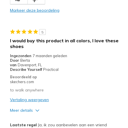
Beste toepassingen
Markeer deze beoordeling
Casual Wear
Width
Feels true to width
5
Sizing
Feels true to size
I would buy this product in all colors, I love these
View On Shoes
Shoes are for Wearing
shoes
Ingezonden
7 maanden geleden
Door
Berta
van
Davenport, FL
Describe Yourself
Practical
Beoordeeld op
skechers.com
to walk anywhere
Vertaling weergeven
Meer details
Pluspunten
Laatste regel
Ja, ik zou aanbevelen aan een vriend