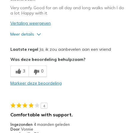
bezoeken.
Very comfy. Good for an all day and long walks which I do
a lot. Happy with it.
Vertaling weergeven
Meer details
Pluspunten
Laatste regel
Ja, ik zou aanbevelen aan een vriend
Attractive Design
Was deze beoordeling behulpzaam?
Breathe Well
3
0
Comfortable
Markeer deze beoordeling
Minpunten
A bit narrow
4
Beste toepassingen
Comfortable with support.
Casual Wear
Ingezonden
4 maanden geleden
Door
Vonnie
Width
Feels true to width