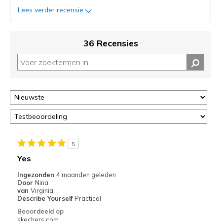
status
Lees verder recensie
van
je
migratie
36 Recensies
controleren
op
deze
page
of
door
<a
href="javascript:location.href=location.pathname;">hier</a>
de
page
5
met
Yes
de
Ingezonden
4 maanden geleden
migratiegeschiedenis
Door
Nina
van
van
Virginia
de
Describe Yourself
Practical
page_id
Beoordeeld op
te
skechers.com