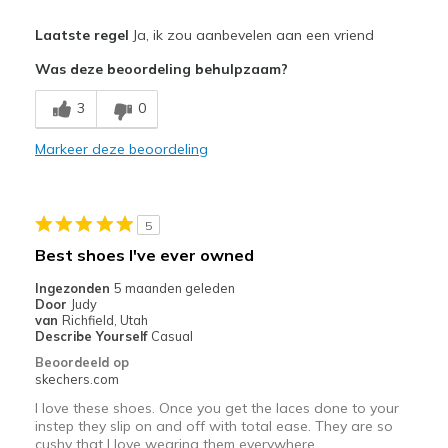
Pluspunten
Laatste regel
Ja, ik zou aanbevelen aan een vriend
Attractive Design
Was deze beoordeling behulpzaam?
Comfortable
3
0
Stylish
Markeer deze beoordeling
Beste toepassingen
Casual Wear
5
Width
Feels true to width
Best shoes I've ever owned
Sizing
Feels true to size
Ingezonden
5 maanden geleden
View On Shoes
Shoes are for Wearing
Door
Judy
van
Richfield, Utah
Describe Yourself
Casual
Beoordeeld op
skechers.com
I love these shoes. Once you get the laces done to your
instep they slip on and off with total ease. They are so
cushy that I love wearing them everywhere.