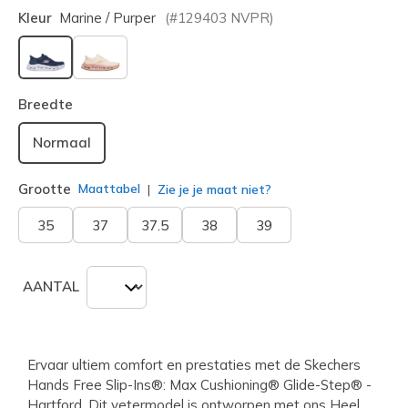
Kleur
Marine / Purper
(#
129403
NVPR
)
geselecteerd
Breedte
Normaal
Grootte
Maattabel
Zie je je maat niet?
35
37
37.5
38
39
AANTAL
Ervaar ultiem comfort en prestaties met de Skechers
Hands Free Slip-Ins®: Max Cushioning® Glide-Step® -
Hartford. Dit vetermodel is ontworpen met ons Heel