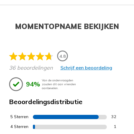
MOMENTOPNAME BEKIJKEN
4.8
36 beoordelingen
Schrijf een beoordeling
Van de ondervraagden
94%
zouden dit aan vrienden
aanbevelen.
Beoordelingsdistributie
5 Sterren
32
4 Sterren
1