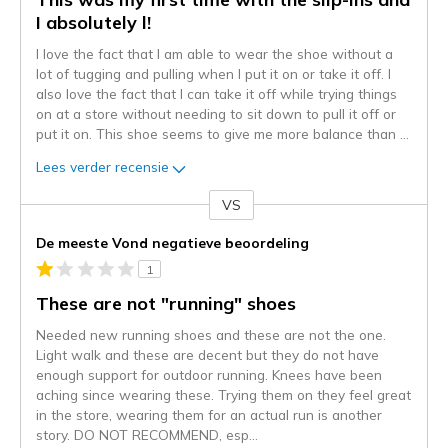
I absolutely l!
I love the fact that I am able to wear the shoe without a
lot of tugging and pulling when I put it on or take it off. I
also love the fact that I can take it off while trying things
on at a store without needing to sit down to pull it off or
put it on. This shoe seems to give me more balance than
...
Lees verder recensie
VS
Je
content
De meeste Vond negatieve beoordeling
wordt
1
momenteel
gemigreerd
These are not "running" shoes
naar
Needed new running shoes and these are not the one.
de
Light walk and these are decent but they do not have
niejee
enough support for outdoor running. Knees have been
page_id.
aching since wearing these. Trying them on they feel great
Je
in the store, wearing them for an actual run is another
kunt
story. DO NOT RECOMMEND, esp
...
de