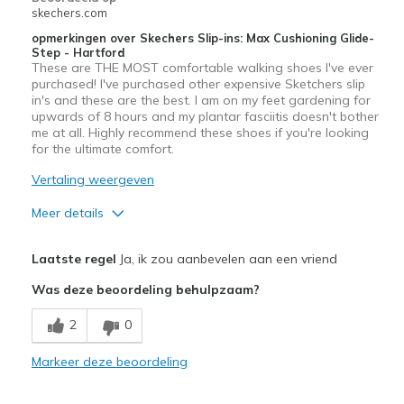
skechers.com
opmerkingen over Skechers Slip-ins: Max Cushioning Glide-
Step - Hartford
These are THE MOST comfortable walking shoes I've ever
purchased! I've purchased other expensive Sketchers slip
in's and these are the best. I am on my feet gardening for
upwards of 8 hours and my plantar fasciitis doesn't bother
me at all. Highly recommend these shoes if you're looking
for the ultimate comfort.
Vertaling weergeven
Meer details
Pluspunten
Laatste regel
Ja, ik zou aanbevelen aan een vriend
Comfortable
Was deze beoordeling behulpzaam?
Beste toepassingen
2
0
Casual Wear
Markeer deze beoordeling
Width
Feels true to width
Sizing
Feels true to size