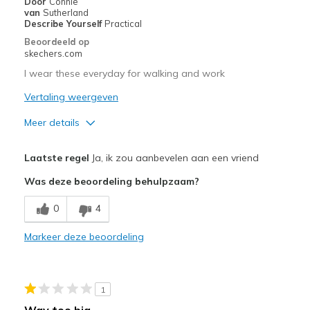
Door
Connie
Going Out
van
Sutherland
Describe Yourself
Practical
Travel
Beoordeeld op
skechers.com
Width
Feels true to width
I wear these everyday for walking and work
Sizing
Feels true to size
Vertaling weergeven
Meer details
Pluspunten
Laatste regel
Ja, ik zou aanbevelen aan een vriend
Attractive Design
Was deze beoordeling behulpzaam?
Durable
0
4
Beste toepassingen
Markeer deze beoordeling
Casual Wear
Width
Feels too wide
1
Sizing
Feels half size too big
Way too big
View On Shoes
Shoes are for Wearing