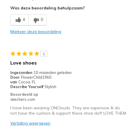
Attractive Design
Was deze beoordeling behulpzaam?
Breathe Well
4
0
Comfortable
Markeer deze beoordeling
Durable
Stylish
5
Beste toepassingen
Love shoes
Casual Wear
Ingezonden
10 maanden geleden
Door
FlowerChild1960
Going Out
van
Cocoa, FL
Describe Yourself
Stylish
Special Occasions
Beoordeeld op
skechers.com
Travel
I have been wearing ONClouds. They are expensive & do
not have the cushion & support these shoe do!!! LOVE THEM
Width
Feels true to width
Sizing
Feels true to size
Vertaling weergeven
View On Shoes
Shoes are for Wearing