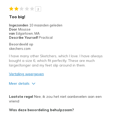
Width
Feels true to width
2
Sizing
Feels half size too big
Too big!
View On Shoes
I'm Into Shoes
Ingezonden
10 maanden geleden
Door
Mousse
van
Edgartown, MA
Describe Yourself
Practical
Beoordeeld op
skechers.com
I have many other Sketchers, which I love. I have always
bought a size 6, which fit perfectly. These are much
larger/longer and my feet slip around in them.
Vertaling weergeven
Meer details
Pluspunten
Laatste regel
Nee, ik zou het niet aanbevelen aan een
Attractive Design
vriend
Was deze beoordeling behulpzaam?
Sizing
Feels half size too big