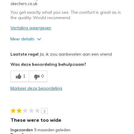
skechers.co.uk
You get exactly what you see. The comfort is great as is
the quality. Would recommend.
Vertaling weergeven
Meer details
Pluspunten
Laatste regel
Ja, ik zou aanbevelen aan een vriend
Attractive Design
Was deze beoordeling behulpzaam?
Breathe Well
1
0
Comfortable
Markeer deze beoordeling
Durable
Stylish
2
Beste toepassingen
These were too wide
Casual Wear
Ingezonden
9 maanden geleden