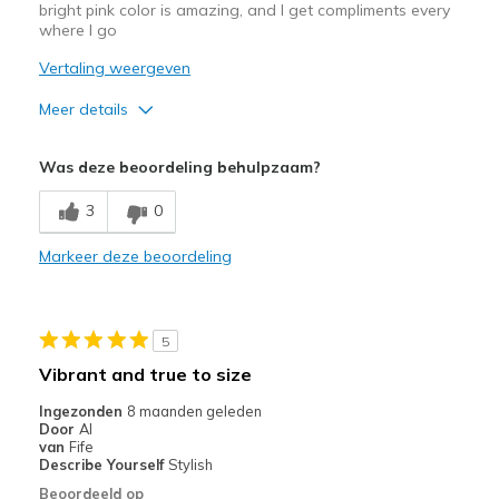
bright pink color is amazing, and I get compliments every
where I go
Vertaling weergeven
Meer details
Pluspunten
Was deze beoordeling behulpzaam?
Attractive Design
3
0
Comfortable
Markeer deze beoordeling
Stylish
Beste toepassingen
5
Casual Wear
Vibrant and true to size
Travel
Ingezonden
8 maanden geleden
Door
Al
Width
Feels true to width
van
Fife
Describe Yourself
Stylish
Sizing
Feels true to size
Beoordeeld op
View On Shoes
I'm Into Shoes