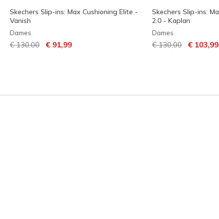
Skechers Slip-ins: Max Cushioning Elite -
Skechers Slip-ins: Ma
Vanish
2.0 - Kaplan
Dames
Dames
Prijs verlaagd van
naar
Prijs verlaagd van
naar
€ 130,00
€ 91,99
€ 130,00
€ 103,99