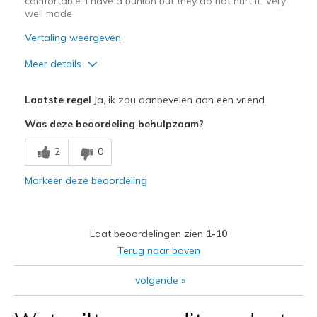
comfortable. I have a bunion but they do not hurt it. Very
well made
Vertaling weergeven
Meer details
Pluspunten
Laatste regel
Ja, ik zou aanbevelen aan een vriend
Attractive Design
Was deze beoordeling behulpzaam?
Comfortable
2
0
Stylish
Markeer deze beoordeling
Beste toepassingen
Casual Wear
Laat beoordelingen zien
1-10
Travel
Terug naar boven
Width
Feels true to width
volgende
»
Sizing
Feels true to size
View On Shoes
I'm Into Shoes