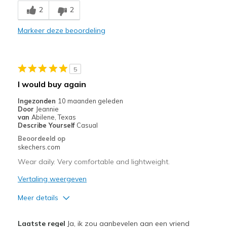
View On Shoes
I'm Into Shoes
2
2
Markeer deze beoordeling
5
I would buy again
Ingezonden
10 maanden geleden
Door
Jeannie
van
Abilene, Texas
Describe Yourself
Casual
Beoordeeld op
skechers.com
Wear daily. Very comfortable and lightweight.
Vertaling weergeven
Meer details
Pluspunten
Laatste regel
Ja, ik zou aanbevelen aan een vriend