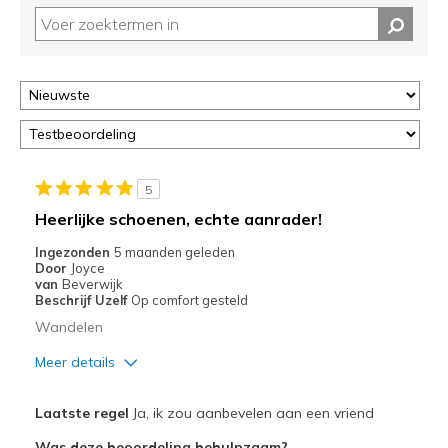
5
Heerlijke schoenen, echte aanrader!
Ingezonden
5 maanden geleden
Door
Joyce
van
Beverwijk
Beschrijf Uzelf
Op comfort gesteld
Wandelen
Meer details
Pluspunten
Laatste regel
Ja, ik zou aanbevelen aan een vriend
Comfortabel
Was deze beoordeling behulpzaam?