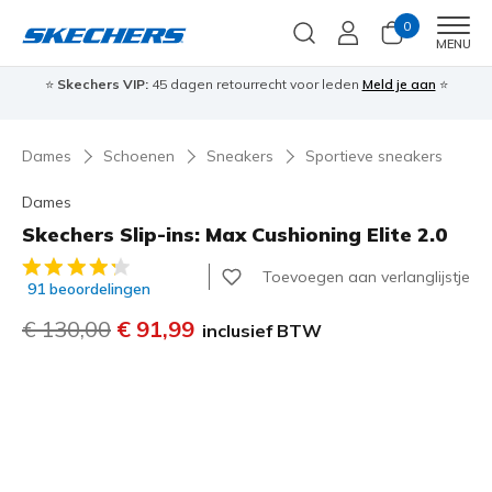
0
Men
MENU
⭐
Skechers VIP:
45 dagen retourrecht voor leden
Meld je aan
⭐
🎁
Dames
Schoenen
Sneakers
Sportieve sneakers
Dames
Skechers Slip-ins: Max Cushioning Elite 2.0
5 van de 5 klantbeoordelingen
Toevoegen aan verlanglijstje
91 beoordelingen
Prijs verlaagd van
€ 130,00
naar
€ 91,99
inclusief BTW