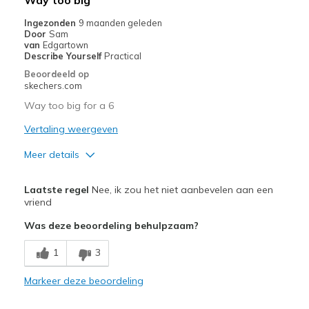
Ingezonden
9 maanden geleden
Door
Sam
van
Edgartown
Describe Yourself
Practical
Beoordeeld op
skechers.com
Way too big for a 6
Vertaling weergeven
Meer details
Pluspunten
Laatste regel
Nee, ik zou het niet aanbevelen aan een
Attractive Design
vriend
Was deze beoordeling behulpzaam?
Minpunten
Wear Out Quickly
1
3
Beste toepassingen
Markeer deze beoordeling
Casual Wear