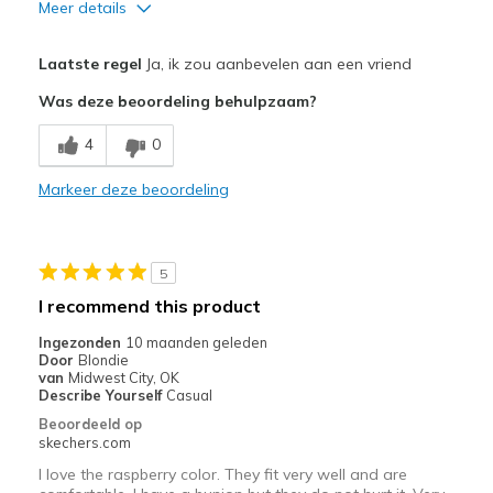
Meer details
Minpunten
Laatste regel
Ja, ik zou aanbevelen aan een vriend
A different color of shoe laces
Was deze beoordeling behulpzaam?
Beste toepassingen
4
0
Casual Wear
Markeer deze beoordeling
Travel
Width
Feels true to width
5
Sizing
Feels true to size
I recommend this product
View On Shoes
I'm Really Into Shoes
Ingezonden
10 maanden geleden
Door
Blondie
van
Midwest City, OK
Describe Yourself
Casual
Beoordeeld op
skechers.com
I love the raspberry color. They fit very well and are