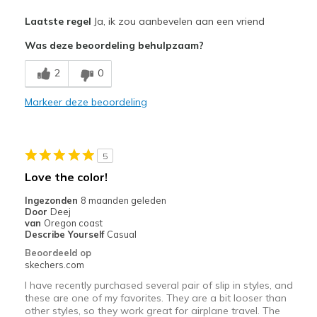
Pluspunten
Laatste regel
Ja, ik zou aanbevelen aan een vriend
Attractive Design
Was deze beoordeling behulpzaam?
Breathe Well
2
0
Comfortable
Markeer deze beoordeling
Stylish
Beste toepassingen
5
Casual Wear
Love the color!
Width
Feels true to width
Ingezonden
8 maanden geleden
Door
Deej
Sizing
Feels true to size
van
Oregon coast
View On Shoes
Shoes are for Wearing
Describe Yourself
Casual
Beoordeeld op
skechers.com
I have recently purchased several pair of slip in styles, and
these are one of my favorites. They are a bit looser than
other styles, so they work great for airplane travel. The