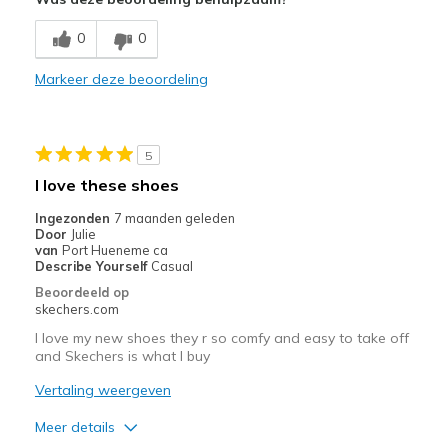
Goede demping
0
0
Leuk model
Markeer deze beoordeling
Lichtgewicht
Breedte
Lijkt goed van breedte
5
Maat
Lijkt goed van maat
I love these shoes
View On Shoes
Schoenen zijn om te dragen
Ingezonden
7 maanden geleden
Door
Julie
van
Port Hueneme ca
Describe Yourself
Casual
Beoordeeld op
skechers.com
I love my new shoes they r so comfy and easy to take off
and Skechers is what I buy
Vertaling weergeven
Meer details