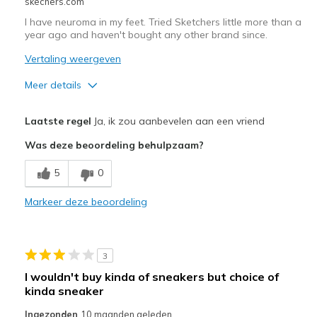
skechers.com
I have neuroma in my feet. Tried Sketchers little more than a
year ago and haven't bought any other brand since.
Vertaling weergeven
Meer details
Pluspunten
Laatste regel
Ja, ik zou aanbevelen aan een vriend
Comfortable
Was deze beoordeling behulpzaam?
Beste toepassingen
5
0
Casual Wear
Markeer deze beoordeling
Width
Feels true to width
Sizing
Feels true to size
View On Shoes
Shoes are for Wearing
3
I wouldn't buy kinda of sneakers but choice of
kinda sneaker
Ingezonden
10 maanden geleden