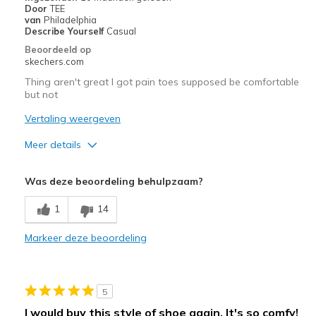
Door
TEE
van
Philadelphia
Describe Yourself
Casual
Beoordeeld op
skechers.com
Thing aren't great I got pain toes supposed be comfortable
but not
Vertaling weergeven
Meer details
Pluspunten
Was deze beoordeling behulpzaam?
Comfortable
1
14
Minpunten
Markeer deze beoordeling
Need Break In
Beste toepassingen
5
Casual Wear
I would buy this style of shoe again. It's so comfy!