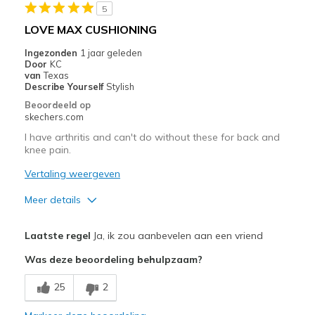
5
Beste toepassingen
LOVE MAX CUSHIONING
Casual Wear
Ingezonden
1 jaar geleden
Door
KC
Long Walks & Long Shopping Trips
van
Texas
Describe Yourself
Stylish
Width
Feels true to width
Beoordeeld op
skechers.com
Sizing
Feels true to size
View On Shoes
Shoes are for Wearing
I have arthritis and can't do without these for back and
knee pain.
Vertaling weergeven
Meer details
Pluspunten
Laatste regel
Ja, ik zou aanbevelen aan een vriend
Comfortable
Was deze beoordeling behulpzaam?
Beste toepassingen
25
2
Casual Wear