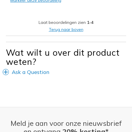
Markeer deze beoordeling
Width
Feels true to width
Sizing
Feels true to size
View On Shoes
I'm Really Into Shoes
Laat beoordelingen zien
1-4
Terug naar boven
Wat wilt u over dit product
weten?
Ask a Question
Meld je aan voor onze nieuwsbrief
en ontvang
20% korting*