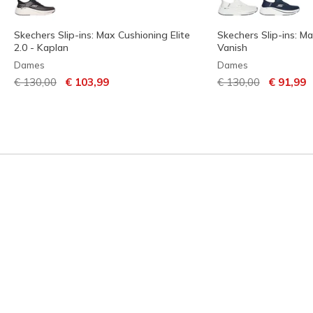
Skechers Slip-ins: Max Cushioning Elite
Skechers Slip-ins: Ma
2.0 - Kaplan
Vanish
Dames
Dames
Prijs verlaagd van
naar
Prijs verlaagd van
naar
€ 130,00
€ 103,99
€ 130,00
€ 91,99