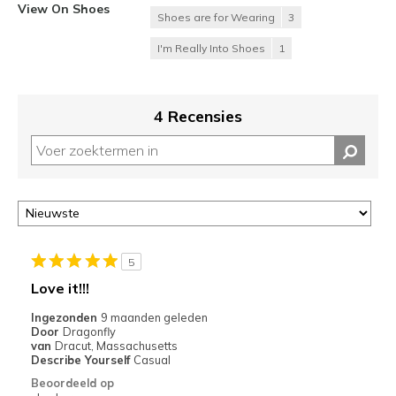
View On Shoes
Shoes are for Wearing
3
I'm Really Into Shoes
1
4 Recensies
5
Love it!!!
Ingezonden
9 maanden geleden
Door
Dragonfly
van
Dracut, Massachusetts
Describe Yourself
Casual
Beoordeeld op