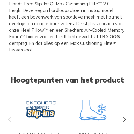
Hands Free Slip-Ins®: Max Cushioning Elite™ 2.0 -
Leigh. Deze vegan hardloopschoen in instapmodel
heeft een bovenwerk van sportieve mesh met hotmelt
overlays en aanpasbare veters. De stijl is voorzien van
onze Heel Pillow™ en een Skechers Air-Cooled Memory
Foam™ binnenzool en biedt lichtgewicht ULTRA GO®
demping. En dat alles op een Max Cushioning Elite™
tussenzool.
Hoogtepunten van het product
HANDS FREE SLIP-
AIR COOLED
MAX