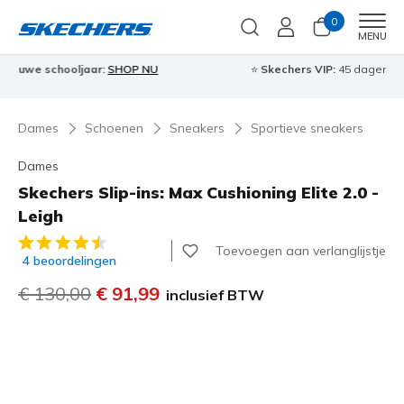
0
Men
MENU
⭐
Skechers VIP:
45 dagen retourrecht voor leden
Meld je aan
⭐
🎁
Dames
Schoenen
Sneakers
Sportieve sneakers
Dames
Skechers Slip-ins: Max Cushioning Elite 2.0 -
Leigh
5 van de 5 klantbeoordelingen
Toevoegen aan verlanglijstje
4 beoordelingen
Prijs verlaagd van
€ 130,00
naar
€ 91,99
inclusief BTW