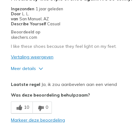
Width
Feels too narrow
Ingezonden
1 jaar geleden
Sizing
Feels half size too small
Door
L. L.
van
San Manuel, AZ
View On Shoes
Shoes are for Wearing
Describe Yourself
Casual
Beoordeeld op
skechers.com
I like these shoes because they feel light on my feet.
Vertaling weergeven
Meer details
Pluspunten
Laatste regel
Ja, ik zou aanbevelen aan een vriend
Attractive Design
Was deze beoordeling behulpzaam?
Breathe Well
10
0
Comfortable
Markeer deze beoordeling
Durable
Stylish