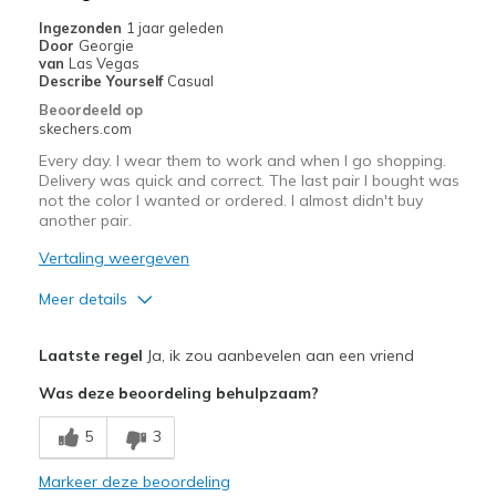
Sizing
Feels true to size
Ingezonden
1 jaar geleden
Door
Georgie
View On Shoes
I'm Into Shoes
van
Las Vegas
Describe Yourself
Casual
Beoordeeld op
skechers.com
Every day. I wear them to work and when I go shopping.
Delivery was quick and correct. The last pair I bought was
not the color I wanted or ordered. I almost didn't buy
another pair.
Vertaling weergeven
Meer details
Pluspunten
Laatste regel
Ja, ik zou aanbevelen aan een vriend
Comfortable
Was deze beoordeling behulpzaam?
Beste toepassingen
5
3
Casual Wear
Markeer deze beoordeling