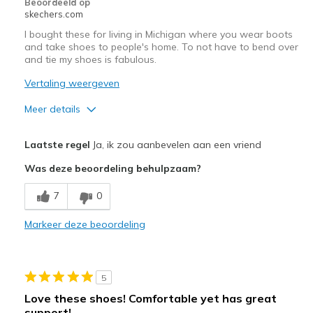
Beoordeeld op
skechers.com
I bought these for living in Michigan where you wear boots
and take shoes to people's home. To not have to bend over
and tie my shoes is fabulous.
Vertaling weergeven
Meer details
Pluspunten
Laatste regel
Ja, ik zou aanbevelen aan een vriend
Attractive Design
Was deze beoordeling behulpzaam?
Comfortable
7
0
Beste toepassingen
Markeer deze beoordeling
Casual Wear
Width
Feels true to width
5
Sizing
Feels true to size
Love these shoes! Comfortable yet has great
View On Shoes
I'm Into Shoes
support!