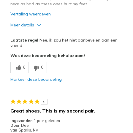
near as bad as these ones hurt my feet.
Vertaling weergeven
Meer details
Pluspunten
Laatste regel
Nee, ik zou het niet aanbevelen aan een
Attractive Design
vriend
Was deze beoordeling behulpzaam?
Minpunten
Poor Cushioning
6
0
Beste toepassingen
Markeer deze beoordeling
Casual Wear
Width
Feels true to width
5
Sizing
Feels true to size
Great shoes. This is my second pair.
View On Shoes
I'm Into Shoes
Ingezonden
1 jaar geleden
Door
Dee
van
Sparks, NV