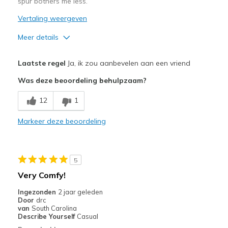
spur bothers me less.
Vertaling weergeven
Meer details
Pluspunten
Laatste regel
Ja, ik zou aanbevelen aan een vriend
Attractive Design
Was deze beoordeling behulpzaam?
Breathe Well
12
1
Comfortable
Markeer deze beoordeling
Stylish
Beste toepassingen
5
Casual Wear
Very Comfy!
Width
Feels true to width
Ingezonden
2 jaar geleden
Door
drc
Sizing
Feels true to size
van
South Carolina
View On Shoes
Shoes are for Wearing
Describe Yourself
Casual