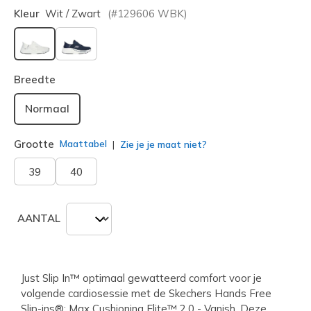
Kleur
Wit / Zwart
(#
129606
WBK
)
geselecteerd
Breedte
Normaal
Grootte
Maattabel
Zie je je maat niet?
39
40
AANTAL
Just Slip In™ optimaal gewatteerd comfort voor je
volgende cardiosessie met de Skechers Hands Free
Slip-ins®: Max Cushioning Elite™ 2.0 - Vanish. Deze