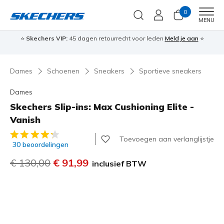
0
Men
MENU
⭐
Skechers VIP:
45 dagen retourrecht voor leden
Meld je aan
⭐
🎁
Dames
Schoenen
Sneakers
Sportieve sneakers
Dames
Skechers Slip-ins: Max Cushioning Elite -
Vanish
3,3 van de 5 klantbeoordelingen
Toevoegen aan verlanglijstje
30 beoordelingen
Prijs verlaagd van
€ 130,00
naar
€ 91,99
inclusief BTW