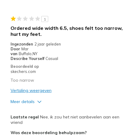
Width
Feels true to width
Sizing
Feels true to size
View On Shoes
Shoes are for Wearing
1
Ordered wide width 6.5, shoes felt too narrow,
hurt my feet.
Ingezonden
2 jaar geleden
Door
Mar
van
Buffalo,NY
Describe Yourself
Casual
Beoordeeld op
skechers.com
Too narrow
Vertaling weergeven
Meer details
Pluspunten
Laatste regel
Nee, ik zou het niet aanbevelen aan een
Attractive Design
vriend
Was deze beoordeling behulpzaam?
Stylish