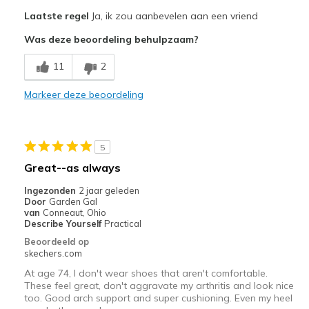
Pluspunten
Laatste regel
Ja, ik zou aanbevelen aan een vriend
Attractive Design
Was deze beoordeling behulpzaam?
Breathe Well
11
2
Comfortable
Markeer deze beoordeling
Durable
Stylish
5
Beste toepassingen
Great--as always
Casual Wear
Ingezonden
2 jaar geleden
Door
Garden Gal
Going Out
van
Conneaut, Ohio
Describe Yourself
Practical
Travel
Beoordeeld op
skechers.com
Width
Feels true to width
At age 74, I don't wear shoes that aren't comfortable.
Sizing
Feels true to size
These feel great, don't aggravate my arthritis and look nice
too. Good arch support and super cushioning. Even my heel
View On Shoes
I'm Really Into Shoes