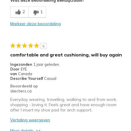
Was deze beoordeling behulpzaam?
Breathe Well
2
1
Comfortable
Markeer deze beoordeling
Durable
Stylish
5
Beste toepassingen
comfortable and great cushioning, will buy again
Casual Wear
Ingezonden
1 jaar geleden
Door
EYE
Travel
van
Canada
Describe Yourself
Casual
Width
Feels true to width
Beoordeeld op
skechers.ca
Sizing
Feels true to size
View On Shoes
I'm Into Shoes
Everyday wearing, travelling, walking to and from work,
shopping - loving it. Feels great and have enough room
after I insert my shoe pad for arch support.
Vertaling weergeven
Meer details