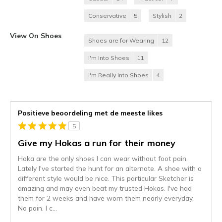
Conservative
5
Stylish
2
View On Shoes
Shoes are for Wearing
12
I'm Into Shoes
11
I'm Really Into Shoes
4
Positieve beoordeling met de meeste likes
5
Give my Hokas a run for their money
Hoka are the only shoes I can wear without foot pain.
Lately I've started the hunt for an alternate. A shoe with a
different style would be nice. This particular Sketcher is
amazing and may even beat my trusted Hokas. I've had
them for 2 weeks and have worn them nearly everyday.
No pain. I c
...