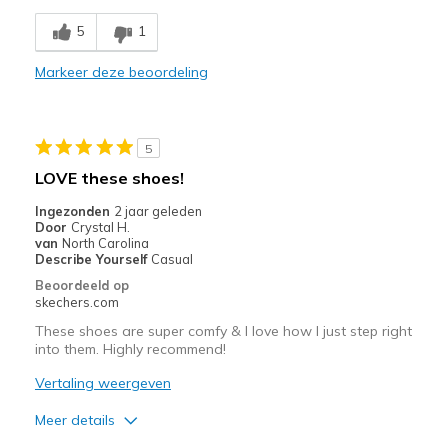
5
1
Minpunten
Need Break In
Markeer deze beoordeling
Poor Cushioning
Beste toepassingen
5
LOVE these shoes!
Casual Wear
Ingezonden
2 jaar geleden
Width
Feels too narrow
Door
Crystal H.
van
North Carolina
Sizing
Feels full size too small
Describe Yourself
Casual
View On Shoes
I'm Into Shoes
Beoordeeld op
skechers.com
These shoes are super comfy & I love how I just step right
into them. Highly recommend!
Vertaling weergeven
Meer details