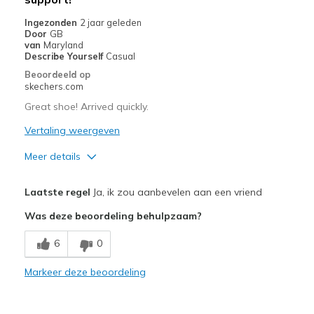
Ingezonden
2 jaar geleden
Door
GB
van
Maryland
Describe Yourself
Casual
Beoordeeld op
skechers.com
Great shoe! Arrived quickly.
Vertaling weergeven
Meer details
Pluspunten
Laatste regel
Ja, ik zou aanbevelen aan een vriend
Attractive Design
Was deze beoordeling behulpzaam?
Breathe Well
6
0
Comfortable
Markeer deze beoordeling
Durable
Stylish