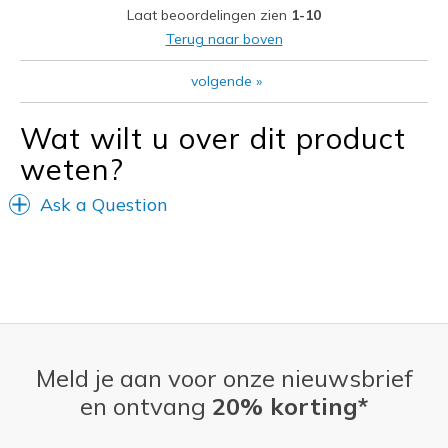
Laat beoordelingen zien
1-10
Beste toepassingen
Terug naar boven
Casual Wear
volgende
»
Travel
Wat wilt u over dit product
Width
Feels true to width
weten?
Sizing
Feels true to size
View On Shoes
I'm Into Shoes
Ask a Question
Meld je aan voor onze nieuwsbrief
en ontvang
20% korting*