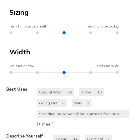
Sizing
Feels full size too small
Feels full size too big
Width
Feels too narrow
Feels too wide
Best Uses
Casual Wear
26
Travel
10
Going Out
6
Wirk
1
Standing on cement/hard surfaces for hours
1
[+
meer
]
Describe Yourself
Casual
14
Practical
7