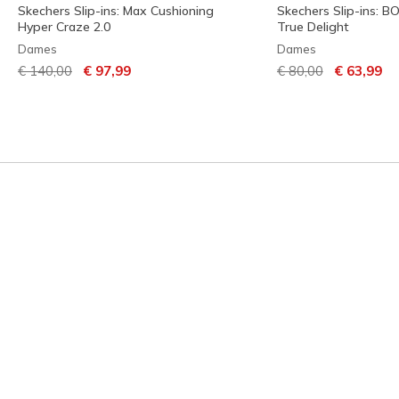
Skechers Slip-ins: Max Cushioning
Skechers Slip-ins: B
Hyper Craze 2.0
True Delight
Dames
Dames
Prijs verlaagd van
naar
Prijs verlaagd van
naar
€ 140,00
€ 97,99
€ 80,00
€ 63,99