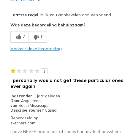
Pluspunten
Laatste regel
Ja, ik zou aanbevelen aan een vriend
Attractive Design
Was deze beoordeling behulpzaam?
Breathe Well
7
0
Comfortable
Markeer deze beoordeling
Stylish
Beste toepassingen
1
Casual Wear
I personally would not get these particular ones
ever again
Going Out
Ingezonden
1 jaar geleden
Travel
Door
Angeleena
van
South Mississippi
Width
Describe Yourself
Casual
Feels true to width
Sizing
Feels true to size
Beoordeeld op
skechers.com
View On Shoes
Shoes are for Wearing
I have NEVER had a pair of shoes hurt my feet anywhere