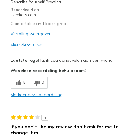
Describe Yourself
Practical
Beoordeeld op
skechers.com
Comfortable and looks great.
Vertaling weergeven
Meer details
Pluspunten
Laatste regel
Ja, ik zou aanbevelen aan een vriend
Attractive Design
Was deze beoordeling behulpzaam?
Comfortable
5
0
Durable
Markeer deze beoordeling
Beste toepassingen
Casual Wear
4
Travel
If you don't like my review don't ask for me to
change it m.
Width
Feels true to width