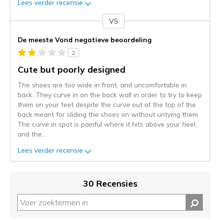
Lees verder recensie
VS
Je
content
De meeste Vond negatieve beoordeling
wordt
2
momenteel
gemigreerd
Cute but poorly designed
naar
The shoes are too wide in front, and uncomfortable in
de
back. They curve in on the back wall in order to try to keep
niejee
them on your feet despite the curve out at the top of the
page_id.
back meant for sliding the shoes on without untying them.
Je
The curve in spot is painful where it hits above your heel,
kunt
and the
...
de
status
Lees verder recensie
van
je
migratie
30 Recensies
controleren
op
deze