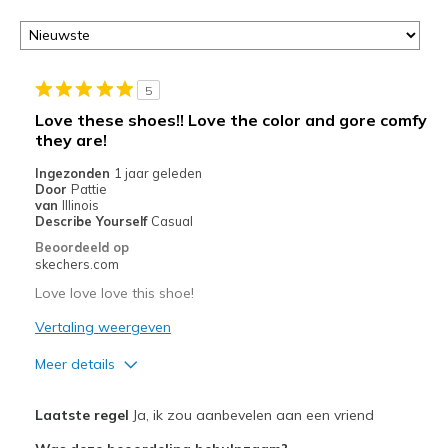
page
of
door
<a
href="javascript:location.href=location.pathname;">hier</a>
5
de
Love these shoes!! Love the color and gore comfy
page
they are!
met
de
Ingezonden
1 jaar geleden
Door
Pattie
migratiegeschiedenis
van
Illinois
van
Describe Yourself
Casual
de
Beoordeeld op
page_id
skechers.com
te
Love love love this shoe!
bezoeken.
Vertaling weergeven
Meer details
Pluspunten
Laatste regel
Ja, ik zou aanbevelen aan een vriend
Attractive Design