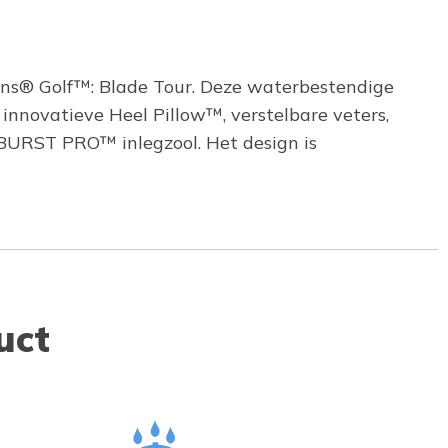
p-ins® Golf™: Blade Tour. Deze waterbestendige
innovatieve Heel Pillow™, verstelbare veters,
BURST PRO™ inlegzool. Het design is
uct