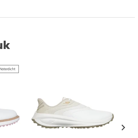
uk
aterdicht