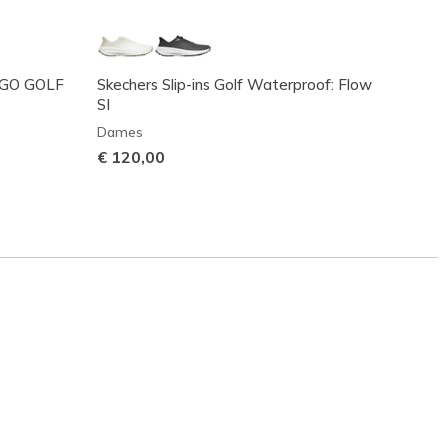
: GO GOLF
Skechers Slip-ins Golf Waterproof: Flow
Skeche
SI
Dame
Dames
€ 100
€ 120,00