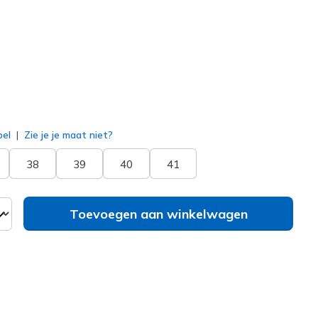
erd
bel
Zie je je maat niet?
38
39
40
41
Toevoegen aan winkelwagen