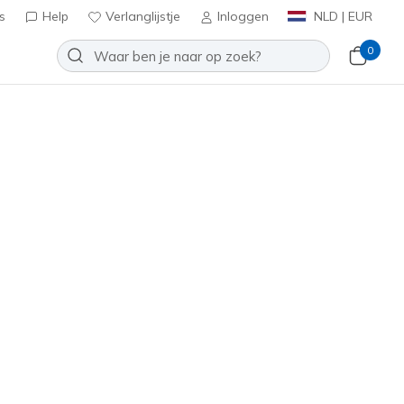
s
Help
Verlanglijstje
Inloggen
NLD | EUR
0
Slip-ins Golf: Blade Tour
Toevoegen aan verlanglijstje
 beoordelingen
antbeoordelingen
0
inclusief BTW
r
(#
123145
WSL
)