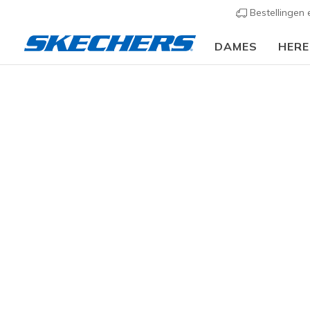
Bestellingen
DAMES
HER
Dames
Schoenen
Sneakers
Sportieve sneak