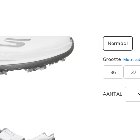
geselecte
Breedte
Normaal
Grootte
Maatta
36
37
AANTAL