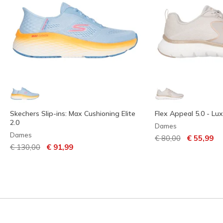
Skechers Slip-ins: Max Cushioning Elite
Flex Appeal 5.0 - Lu
2.0
Dames
Dames
Prijs verlaagd van
naar
€ 80,00
€ 55,99
Prijs verlaagd van
naar
€ 130,00
€ 91,99