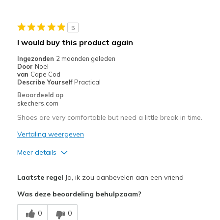
Casual Wear
5
Travel
I would buy this product again
Width
Feels true to width
Ingezonden
2 maanden geleden
Sizing
Feels true to size
Door
Noel
van
Cape Cod
View On Shoes
Shoes are for Wearing
Describe Yourself
Practical
Beoordeeld op
skechers.com
Shoes are very comfortable but need a little break in time.
Vertaling weergeven
Meer details
Pluspunten
Laatste regel
Ja, ik zou aanbevelen aan een vriend
Breathe Well
Was deze beoordeling behulpzaam?
Comfortable
0
0