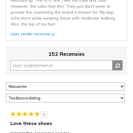
measure up. The fit is fine. I like the style and color.
niejee
However, the soles feel thin. They just don't seem to
page_id.
provide the cushioning the brand is known for. My legs
Je
ache more while wearing these with moderate walking.
kunt
Also, the top of my foot
...
de
status
Lees verder recensie
van
je
migratie
152 Recensies
controleren
op
deze
page
of
door
<a
href="javascript:location.href=location.pathname;">hier</a>
de
page
5
met
Love these shoes
de
Ingezonden
2 maanden geleden