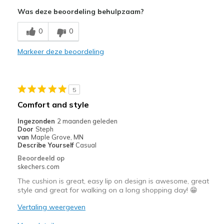
Breathe Well
Was deze beoordeling behulpzaam?
Comfortable
0
0
Durable
Markeer deze beoordeling
Beste toepassingen
Casual Wear
5
Travel
Comfort and style
Width
Feels true to width
Ingezonden
2 maanden geleden
Door
Steph
Sizing
Feels true to size
van
Maple Grove, MN
View On Shoes
Shoes are for Wearing
Describe Yourself
Casual
Beoordeeld op
skechers.com
The cushion is great, easy lip on design is awesome, great
style and great for walking on a long shopping day! 😁
Vertaling weergeven