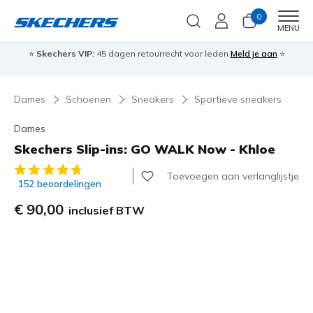
0
Men
MENU
⭐
Skechers VIP:
45 dagen retourrecht voor leden
Meld je aan
⭐
🎁
Dames
Schoenen
Sneakers
Sportieve sneakers
Dames
Skechers Slip-ins: GO WALK Now - Khloe
3,7 van de 5 klantbeoordelingen
Toevoegen aan verlanglijstje
152 beoordelingen
€ 90,00
inclusief BTW