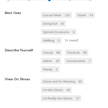
Best Uses
Casual Wear
132
Travel
74
Going Out
32
Special Occasions
5
[+
meer
]
Walking
3
Describe Yourself
Casual
86
Practical
38
Stylish
15
Conservative
7
Trendy
2
View On Shoes
Shoes are for Wearing
81
I'm Into Shoes
40
I'm Really Into Shoes
17