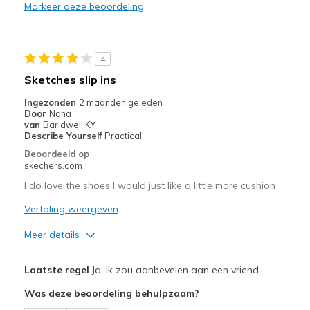
Markeer deze beoordeling
Stylish
Beste toepassingen
4
Casual Wear
Sketches slip ins
Travel
Ingezonden
2 maanden geleden
Door
Nana
Width
Feels true to width
van
Bar dwell KY
Describe Yourself
Practical
Sizing
Feels true to size
Beoordeeld op
View On Shoes
I'm Into Shoes
skechers.com
I do love the shoes I would just like a little more cushion
Vertaling weergeven
Meer details
Pluspunten
Laatste regel
Ja, ik zou aanbevelen aan een vriend
Attractive Design
Was deze beoordeling behulpzaam?
Breathe Well