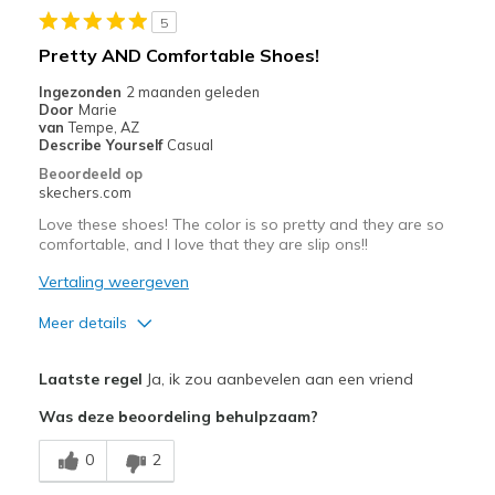
5
Beste toepassingen
Pretty AND Comfortable Shoes!
Casual Wear
Ingezonden
2 maanden geleden
Door
Marie
Travel
van
Tempe, AZ
Describe Yourself
Casual
Width
Feels true to width
Beoordeeld op
skechers.com
Sizing
Feels true to size
View On Shoes
Shoes are for Wearing
Love these shoes! The color is so pretty and they are so
comfortable, and I love that they are slip ons!!
Vertaling weergeven
Meer details
Pluspunten
Laatste regel
Ja, ik zou aanbevelen aan een vriend
Attractive Design
Was deze beoordeling behulpzaam?
Breathe Well
0
2
Comfortable