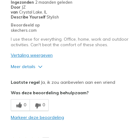
Ingezonden
2 maanden geleden
Door
JZ
van
Crystal Lake, IL
Describe Yourself
Stylish
Beoordeeld op
skechers.com
I use these for everything. Office, home, work and outdoor
activities. Can't beat the comfort of these shoes.
Vertaling weergeven
Meer details
Pluspunten
Laatste regel
Ja, ik zou aanbevelen aan een vriend
Comfortable
Was deze beoordeling behulpzaam?
Durable
0
0
Light weight
Markeer deze beoordeling
Perfect for heel pain
Perfect for high arch