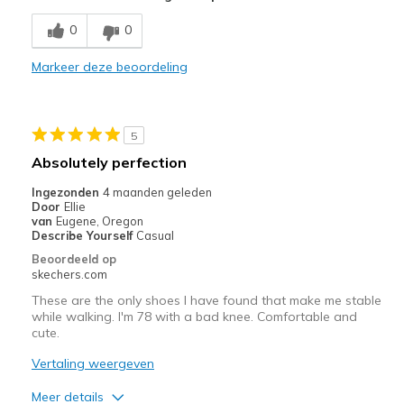
Stylish
0
0
Minpunten
Markeer deze beoordeling
Need Break In
Beste toepassingen
5
Casual Wear
Absolutely perfection
Width
Feels true to width
Ingezonden
4 maanden geleden
Sizing
Feels true to size
Door
Ellie
van
Eugene, Oregon
View On Shoes
Shoes are for Wearing
Describe Yourself
Casual
Beoordeeld op
skechers.com
These are the only shoes I have found that make me stable
while walking. I'm 78 with a bad knee. Comfortable and
cute.
Vertaling weergeven
Meer details