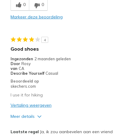
0
0
Comfortable
Markeer deze beoordeling
Durable
Stylish
4
Beste toepassingen
Good shoes
Casual Wear
Ingezonden
2 maanden geleden
Door
Rosy
Width
Feels too narrow
van
CA
Describe Yourself
Casual
Sizing
Feels true to size
Beoordeeld op
skechers.com
I use it for hiking
Vertaling weergeven
Meer details
Pluspunten
Laatste regel
Ja, ik zou aanbevelen aan een vriend