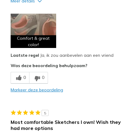
Meer details
Pluspunten
Attractive Design
Comfortable
Comfort & great
color!
Beste toepassingen
Casual Wear
Laatste regel
Ja, ik zou aanbevelen aan een vriend
Was deze beoordeling behulpzaam?
Walking
0
0
Width
Feels true to width
Sizing
Feels true to size
Markeer deze beoordeling
View On Shoes
Shoes are for Wearing
5
Most comfortable Sketchers I own! Wish they
had more options