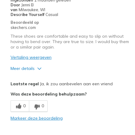
migratiegeschiedenis
Door
Jenni B
van
van
Milwaukee, WI
de
Describe Yourself
Casual
page_id
Beoordeeld op
te
skechers.com
bezoeken.
These shoes are comfortable and easy to slip on without
having to bend over. They are true to size. I would buy them
or a similar pair again.
Vertaling weergeven
Meer details
Pluspunten
Laatste regel
Ja, ik zou aanbevelen aan een vriend
Attractive Design
Was deze beoordeling behulpzaam?
Breathe Well
0
0
Comfortable
Markeer deze beoordeling
Durable
Stylish