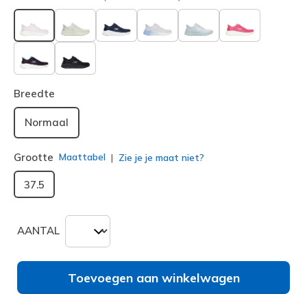
geselecteerd
Breedte
Normaal
Grootte
Maattabel
Zie je je maat niet?
37.5
AANTAL
Toevoegen aan winkelwagen