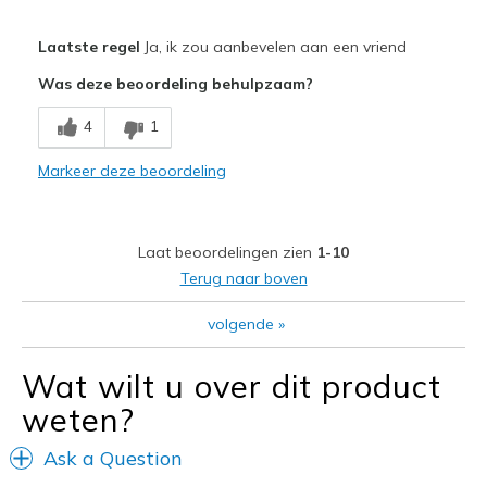
Pluspunten
Laatste regel
Ja, ik zou aanbevelen aan een vriend
Attractive Design
Was deze beoordeling behulpzaam?
Comfortable
4
1
Stylish
Markeer deze beoordeling
Beste toepassingen
Casual Wear
Laat beoordelingen zien
1-10
Travel
Terug naar boven
Width
Feels true to width
volgende
»
Sizing
Feels true to size
View On Shoes
Shoes are for Wearing
Wat wilt u over dit product
weten?
Ask a Question