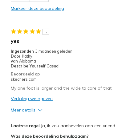
Minpunten
Markeer deze beoordeling
Need Break In
Beste toepassingen
5
Casual Wear
yes
Width
Feels true to width
Ingezonden
3 maanden geleden
Sizing
Feels true to size
Door
Kathy
van
Alabama
View On Shoes
Shoes are for Wearing
Describe Yourself
Casual
Beoordeeld op
skechers.com
My one foot is larger and the wide to care of that
Vertaling weergeven
Meer details
Pluspunten
Laatste regel
Ja, ik zou aanbevelen aan een vriend
Comfortable
Was deze beoordeling behulpzaam?