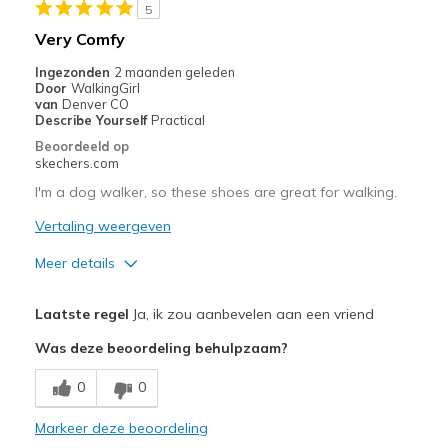
5
Stylish
Very Comfy
Minpunten
Ingezonden
2 maanden geleden
Door
WalkingGirl
Need more options in my size
van
Denver CO
Describe Yourself
Practical
Beste toepassingen
Beoordeeld op
skechers.com
Casual Wear
I'm a dog walker, so these shoes are great for walking.
Everyday wear
Vertaling weergeven
Going Out
Meer details
Travel
Pluspunten
Laatste regel
Ja, ik zou aanbevelen aan een vriend
Width
Feels true to width
Comfortable
Was deze beoordeling behulpzaam?
Sizing
Feels true to size
Minpunten
View On Shoes
I'm Into Shoes
0
0
Need Break In
Markeer deze beoordeling
Beste toepassingen