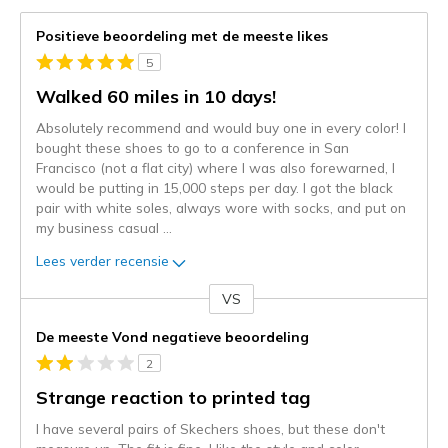
Positieve beoordeling met de meeste likes
5
Walked 60 miles in 10 days!
Absolutely recommend and would buy one in every color! I
bought these shoes to go to a conference in San
Francisco (not a flat city) where I was also forewarned, I
would be putting in 15,000 steps per day. I got the black
pair with white soles, always wore with socks, and put on
my business casual
...
Lees verder recensie
VS
Je
content
De meeste Vond negatieve beoordeling
wordt
2
momenteel
gemigreerd
Strange reaction to printed tag
naar
I have several pairs of Skechers shoes, but these don't
de