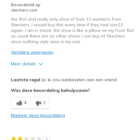
Beoordeeld op
skechers.com
the first and really only shoe of Size 13 women's from
Skechers. I would buy this every time if they had size13
again. I am in shock. the shoe is like a pillow on my Foot. But
as usual there are no other shoes I can buy at Skechers
since nothing style wise in my size.
Vertaling weergeven
Meer details
Pluspunten
Laatste regel
Ja, ik zou aanbevelen aan een vriend
Attractive Design
Was deze beoordeling behulpzaam?
Comfortable
4
2
Stylish
Markeer deze beoordeling
Beste toepassingen
Casual Wear
2