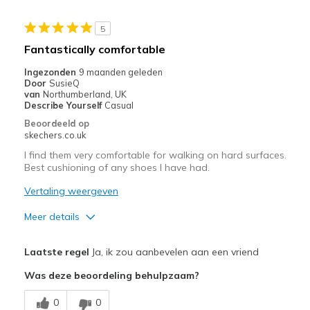
Stylish
5
Beste toepassingen
Fantastically comfortable
Casual Wear
Ingezonden
9 maanden geleden
Door
SusieQ
Sizing
Feels true to size
van
Northumberland, UK
Describe Yourself
Casual
View On Shoes
Shoes are for Wearing
Beoordeeld op
skechers.co.uk
I find them very comfortable for walking on hard surfaces.
Best cushioning of any shoes I have had.
Vertaling weergeven
Meer details
Pluspunten
Laatste regel
Ja, ik zou aanbevelen aan een vriend
Attractive Design
Was deze beoordeling behulpzaam?
Comfortable
0
0