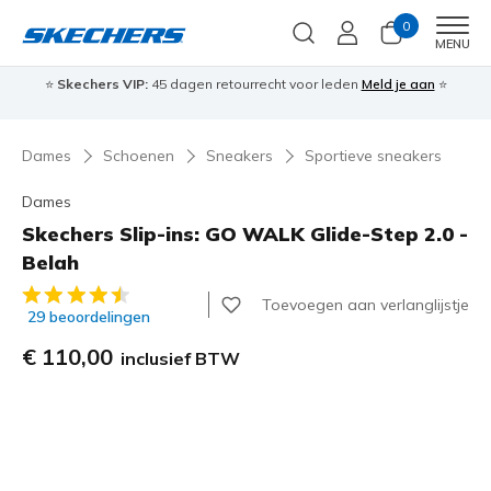
0
Men
MENU
⭐
Skechers VIP:
45 dagen retourrecht voor leden
Meld je aan
⭐
🎁
Dames
Schoenen
Sneakers
Sportieve sneakers
Dames
Skechers Slip-ins: GO WALK Glide-Step 2.0 -
Belah
3,4 van de 5 klantbeoordelingen
Toevoegen aan verlanglijstje
29 beoordelingen
€ 110,00
inclusief BTW