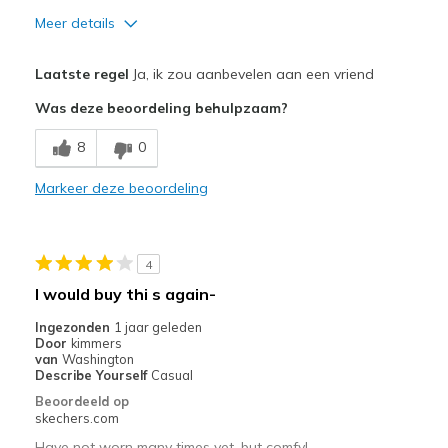
Meer details
Pluspunten
Laatste regel
Ja, ik zou aanbevelen aan een vriend
Attractive Design
Was deze beoordeling behulpzaam?
Breathe Well
8
0
Comfortable
Markeer deze beoordeling
Durable
Stylish
4
Beste toepassingen
I would buy thi s again-
Casual Wear
Ingezonden
1 jaar geleden
Door
kimmers
Going Out
van
Washington
Describe Yourself
Casual
Travel
Beoordeeld op
skechers.com
Width
Feels true to width
Have not worn many times yet, but comfy!