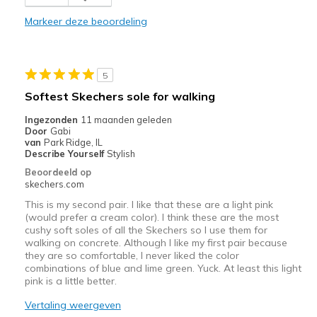
Fabulous cushioned sole
Markeer deze beoordeling
Beste toepassingen
Casual Wear
5
Width
Feels true to width
Softest Skechers sole for walking
Sizing
Feels true to size
Ingezonden
11 maanden geleden
View On Shoes
Shoes are for Wearing
Door
Gabi
van
Park Ridge, IL
Describe Yourself
Stylish
Beoordeeld op
skechers.com
This is my second pair. I like that these are a light pink
(would prefer a cream color). I think these are the most
cushy soft soles of all the Skechers so I use them for
walking on concrete. Although I like my first pair because
they are so comfortable, I never liked the color
combinations of blue and lime green. Yuck. At least this light
pink is a little better.
Vertaling weergeven