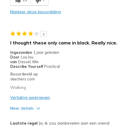
Minpunten
Not really slip ons
Markeer deze beoordeling
Beste toepassingen
Casual Wear
4
I thought these only came in black. Really nice.
Going Out
Ingezonden
1 jaar geleden
Travel
Door
Lou lou
van
Dassel, Min
Width
Feels too wide
Describe Yourself
Practical
Sizing
Feels half size too small
Beoordeeld op
skechers.com
View On Shoes
Shoes are for Wearing
Walking
Vertaling weergeven
Meer details
Pluspunten
Laatste regel
Ja, ik zou aanbevelen aan een vriend
Attractive Design