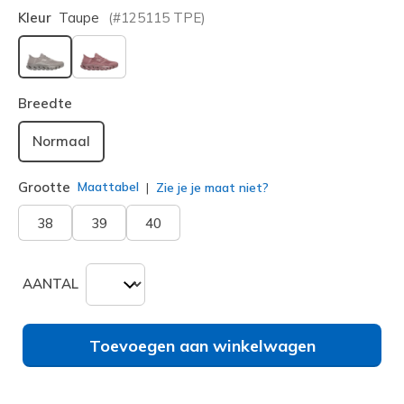
Kleur
Taupe
(#
125115
TPE
)
geselecteerd
Breedte
Normaal
Grootte
Maattabel
Zie je je maat niet?
38
39
40
AANTAL
Toevoegen aan winkelwagen