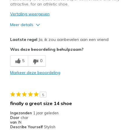
attractive, for an athletic shoe.
Vertaling weergeven
Meer details
Pluspunten
Laatste regel
Ja, ik zou aanbevelen aan een vriend
Attractive Design
Was deze beoordeling behulpzaam?
Comfortable
5
0
Stylish
Markeer deze beoordeling
Beste toepassingen
Casual Wear
5
Travel
finally a great size 14 shoe
Width
Feels true to width
Ingezonden
1 jaar geleden
Door
char
Sizing
Feels true to size
van
IN
View On Shoes
I'm Really Into Shoes
Describe Yourself
Stylish