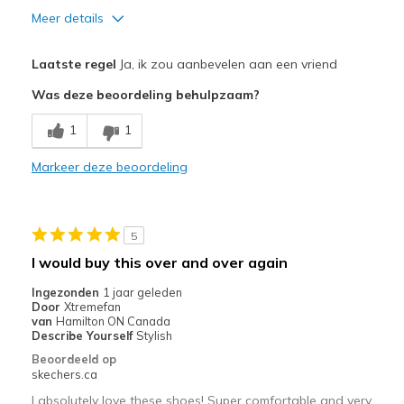
Meer details
Pluspunten
Laatste regel
Ja, ik zou aanbevelen aan een vriend
Comfortable
Was deze beoordeling behulpzaam?
Minpunten
1
1
Could be better color combinations
Markeer deze beoordeling
Beste toepassingen
City walking
5
Width
Feels true to width
I would buy this over and over again
Sizing
Feels true to size
Ingezonden
1 jaar geleden
View On Shoes
I'm Into Shoes
Door
Xtremefan
van
Hamilton ON Canada
Describe Yourself
Stylish
Beoordeeld op
skechers.ca
I absolutely love these shoes! Super comfortable and very