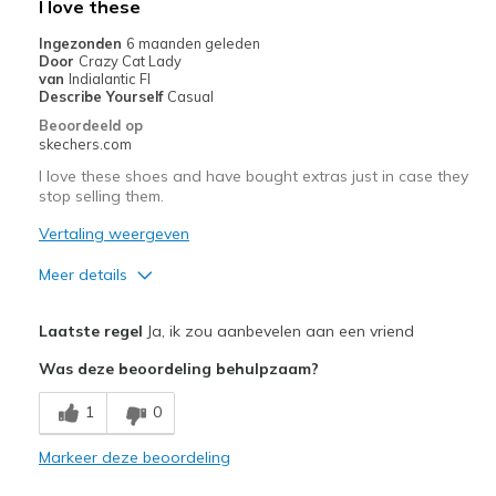
I love these
href="javascript:location.href=location.pathname;">hier</a>
de
Ingezonden
6 maanden geleden
Door
Crazy Cat Lady
page
van
Indialantic Fl
met
Describe Yourself
Casual
de
Beoordeeld op
migratiegeschiedenis
skechers.com
van
I love these shoes and have bought extras just in case they
de
stop selling them.
page_id
te
Vertaling weergeven
bezoeken.
Meer details
Pluspunten
Laatste regel
Ja, ik zou aanbevelen aan een vriend
Attractive Design
Was deze beoordeling behulpzaam?
Breathe Well
1
0
Comfortable
Markeer deze beoordeling
Durable