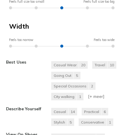
Feels full size too small
Feels full size too big
Width
Feels too narrow
Feels too wide
Best Uses
Casual Wear
20
Travel
10
Going Out
5
Special Occasions
2
[+
meer
]
City walking
1
Describe Yourself
Casual
14
Practical
6
Stylish
5
Conservative
1
View On Shoes