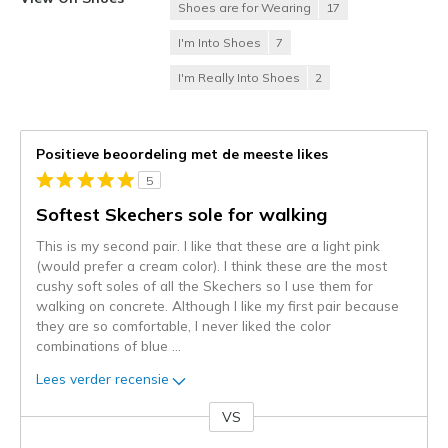
Shoes are for Wearing
17
I'm Into Shoes
7
I'm Really Into Shoes
2
Positieve beoordeling met de meeste likes
5
Softest Skechers sole for walking
This is my second pair. I like that these are a light pink
(would prefer a cream color). I think these are the most
cushy soft soles of all the Skechers so I use them for
walking on concrete. Although I like my first pair because
they are so comfortable, I never liked the color
combinations of blue
...
Lees verder recensie
VS
Je
content