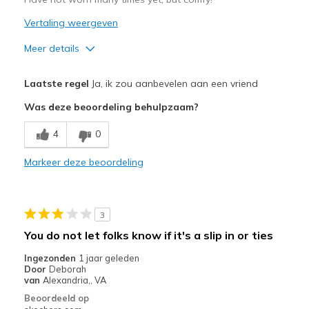
Sizing
Feels true to size
Vertaling weergeven
View On Shoes
Shoes are for Wearing
Meer details
Pluspunten
Laatste regel
Ja, ik zou aanbevelen aan een vriend
Attractive Design
Was deze beoordeling behulpzaam?
Comfortable
4
0
Durable
Markeer deze beoordeling
Beste toepassingen
Travel
3
gym use
You do not let folks know if it's a slip in or ties
Width
Feels true to width
Ingezonden
1 jaar geleden
Door
Deborah
Sizing
Feels true to size
van
Alexandria,, VA
View On Shoes
I'm Into Shoes
Beoordeeld op