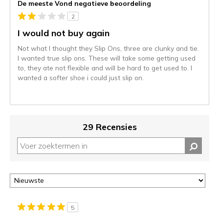
De meeste Vond negatieve beoordeling
wordt
2
momenteel
gemigreerd
I would not buy again
naar
Not what I thought they Slip Ons, three are clunky and tie.
de
I wanted true slip ons. These will take some getting used
niejee
to, they ate not flexible and will be hard to get used to. I
page_id.
wanted a softer shoe i could just slip on.
Je
kunt
de
status
van
29 Recensies
je
migratie
controleren
op
deze
page
of
door
5
<a