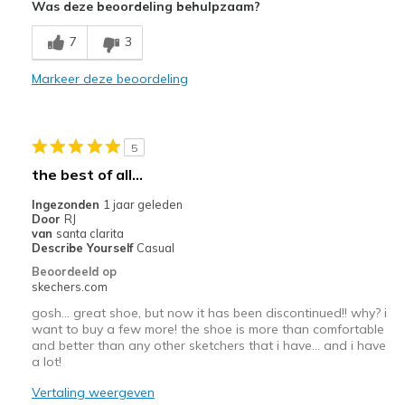
Was deze beoordeling behulpzaam?
Comfortable
7
3
Beste toepassingen
Markeer deze beoordeling
Casual Wear
Walking
5
Width
Feels true to width
the best of all...
Sizing
Feels true to size
Ingezonden
1 jaar geleden
View On Shoes
I'm Really Into Shoes
Door
RJ
van
santa clarita
Describe Yourself
Casual
Beoordeeld op
skechers.com
gosh... great shoe, but now it has been discontinued!! why? i
want to buy a few more! the shoe is more than comfortable
and better than any other sketchers that i have... and i have
a lot!
Vertaling weergeven