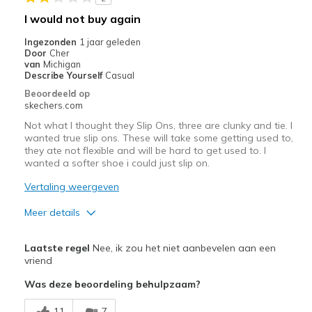
Travel
I would not buy again
Width
Feels true to width
Ingezonden
1 jaar geleden
Door
Cher
Sizing
Feels true to size
van
Michigan
View On Shoes
I'm Into Shoes
Describe Yourself
Casual
Beoordeeld op
skechers.com
Not what I thought they Slip Ons, three are clunky and tie. I
wanted true slip ons. These will take some getting used to,
they ate not flexible and will be hard to get used to. I
wanted a softer shoe i could just slip on.
Vertaling weergeven
Meer details
Pluspunten
Laatste regel
Nee, ik zou het niet aanbevelen aan een
Attractive Design
vriend
Was deze beoordeling behulpzaam?
Stylish
11
7