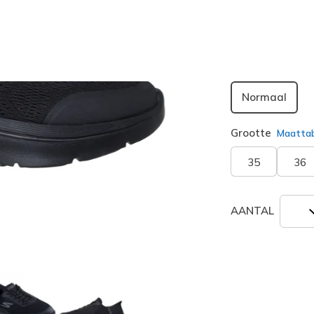
geselecte
Breedte
Normaal
Grootte
Maatta
35
36
AANTAL