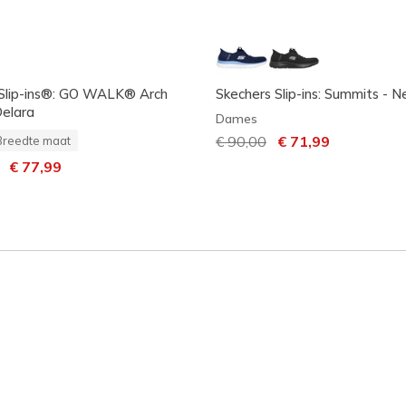
 Slip-ins®: GO WALK® Arch
Skechers Slip-ins: Summits - N
Delara
Dames
Prijs verlaagd van
€ 90,00
naar
€ 71,99
Breedte maat
laagd van
naar
€ 77,99