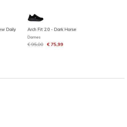
ew Daily
Arch Fit 2.0 - Dark Horse
Skeche
Dames
Dame
Prijs verlaagd van
€ 95,00
naar
€ 75,99
Prijs 
€ 110