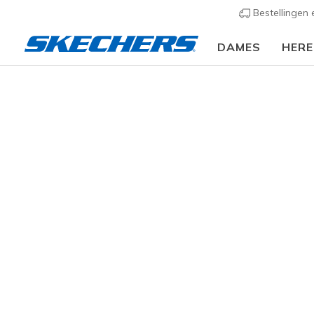
Bestellingen
DAMES
HER
Dames
Schoenen
Sneakers
Sportieve sneak