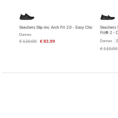
Skechers Slip-ins: Arch Fit 2.0 - Easy Chic
Skechers
Fit® 2 - 
Dames
Prijs verlaagd van
€ 120,00
naar
€ 83,99
Dames
Prijs ver
€ 110,00