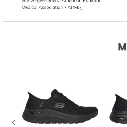
Voetzorgverleners (American Podiatric
Medical Association - APMA)
M