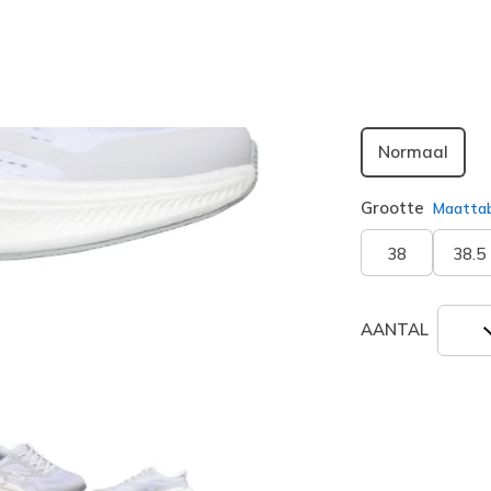
geselecte
Breedte
Normaal
Grootte
Maatta
38
38.5
AANTAL