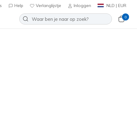
s
Help
Verlanglijstje
Inloggen
NLD | EUR
0
Slip-ins: GO RUN Consistent Pro
Toevoegen aan verlanglijstje
 beoordeling
tbeoordelingen
0
inclusief BTW
(#
129782
WGY
)