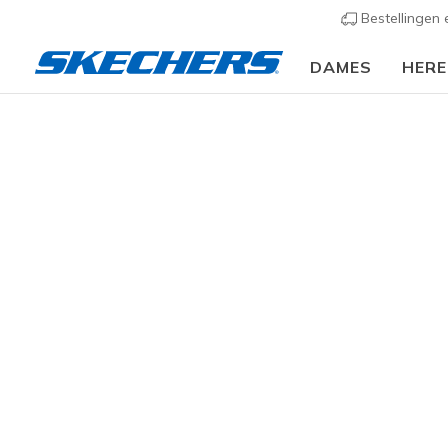
Bestellingen
DAMES
HER
Dames
Schoenen
Sneakers
Sportieve sneak