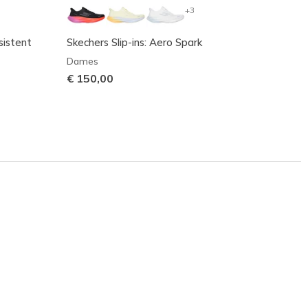
+3
sistent
Skechers Slip-ins: Aero Spark
Skeche
- Lena
Dames
Dame
€ 150,00
€ 130