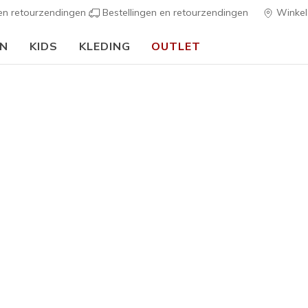
 en retourzendingen
Bestellingen en retourzendingen
Winkel
EN
KIDS
KLEDING
OUTLET
⭐
Skechers VIP:
45 dagen retourrecht voor leden
Meld je aan
⭐
ers
Dames
Skechers 
1
5 van de 5 klan
€ 115,0
Kleur
Wit / Grijs