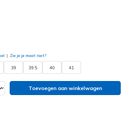
erd
bel
Zie je je maat niet?
39
39.5
40
41
Toevoegen aan winkelwagen