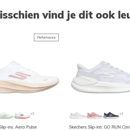
isschien vind je dit ook le
Performance
+3
+2
lip-ins: Aero Pulse
Skechers Slip-ins: GO RUN Con