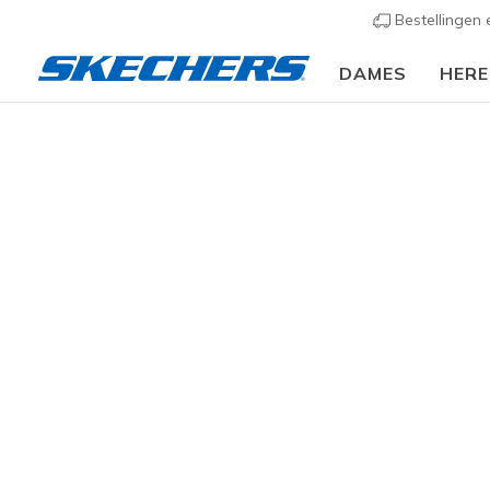
Bestellingen
DAMES
HER
Dames
Schoenen
Sneakers
Sportieve sneak