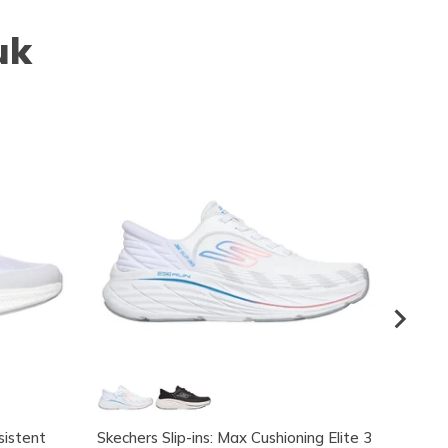
uk
sistent
Skechers Slip-ins: Max Cushioning Elite 3
Skeche