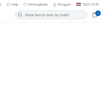
s
Help
Verlanglijstje
Inloggen
NLD | EUR
0
Slip-ins: GO RUN Consistent 2.0 -
d
Toevoegen aan verlanglijstje
 beoordelingen
antbeoordelingen
inclusief BTW