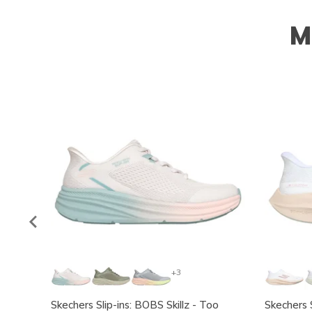
M
+3
Skechers Slip-ins: BOBS Skillz - Too
Skechers S