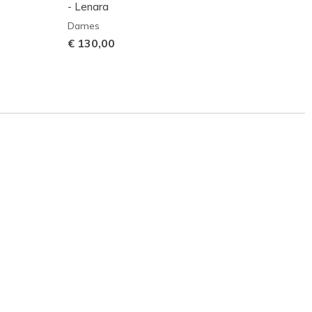
- Lenara
Pro
Dames
Dame
€ 130,00
€ 110