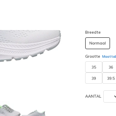
Kleur
Grijs
(#
12
geselecte
Breedte
Normaal
Grootte
Maatta
35
36
39
39.5
AANTAL