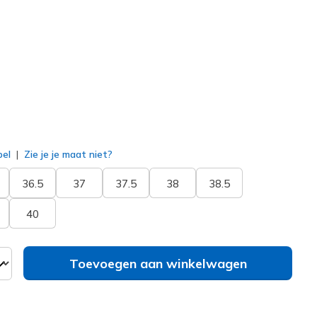
8653
GRY
)
erd
bel
Zie je je maat niet?
36.5
37
37.5
38
38.5
40
Toevoegen aan winkelwagen