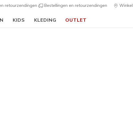
 en retourzendingen
Bestellingen en retourzendingen
Winkel
EN
KIDS
KLEDING
OUTLET
⭐
Skechers VIP:
45 dagen retourrecht voor leden
Meld je aan
⭐
ers
Dames
Skechers 
Maywoo
2
4,4 van de 5 kl
€ 90,00