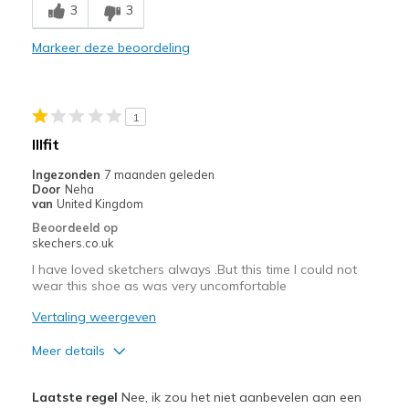
Sizing
Feels true to size
3
3
Markeer deze beoordeling
1
Illfit
Ingezonden
7 maanden geleden
Door
Neha
van
United Kingdom
Beoordeeld op
skechers.co.uk
I have loved sketchers always .But this time I could not
wear this shoe as was very uncomfortable
Vertaling weergeven
Meer details
Width
Feels too narrow
Laatste regel
Nee, ik zou het niet aanbevelen aan een
Sizing
Feels full size too small