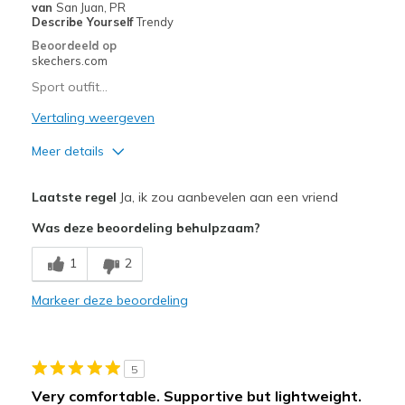
van
San Juan, PR
Describe Yourself
Trendy
Beoordeeld op
skechers.com
Sport outfit…
Vertaling weergeven
Meer details
Pluspunten
Laatste regel
Ja, ik zou aanbevelen aan een vriend
Comfortable
Was deze beoordeling behulpzaam?
Sizing
Feels true to size
1
2
Markeer deze beoordeling
5
Very comfortable. Supportive but lightweight.