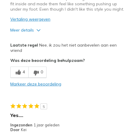
fit inside and made them feel like something pushing up
Sizing
Feels true to size
under my foot. Even though I didn't like this style you might.
View On Shoes
I'm Really Into Shoes
Vertaling weergeven
Meer details
Pluspunten
Laatste regel
Nee, ik zou het niet aanbevelen aan een
Attractive Design
vriend
Was deze beoordeling behulpzaam?
Beste toepassingen
Casual Wear
4
0
Width
Markeer deze beoordeling
Feels too narrow
Sizing
Feels half size too small
View On Shoes
Shoes are for Wearing
5
Yes….
Ingezonden
1 jaar geleden
Door
Kei