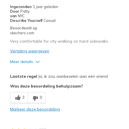
Ingezonden
1 jaar geleden
Door
Patty
van
NYC
Describe Yourself
Casual
Beoordeeld op
skechers.com
Very comfortable for city walking on hard sidewalks.
Vertaling weergeven
Meer details
Pluspunten
Laatste regel
Ja, ik zou aanbevelen aan een vriend
Attractive Design
Was deze beoordeling behulpzaam?
Breathe Well
3
0
Comfortable
Markeer deze beoordeling
Beste toepassingen
Casual Wear