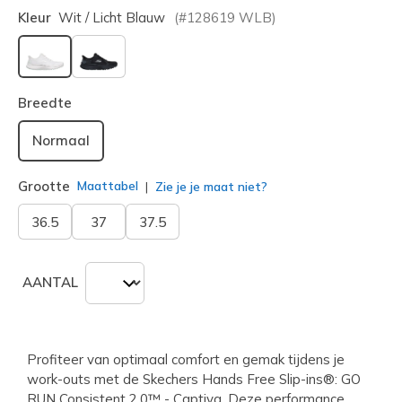
Kleur
Wit / Licht Blauw
(#
128619
WLB
)
geselecteerd
Breedte
Normaal
Grootte
Maattabel
Zie je je maat niet?
36.5
37
37.5
AANTAL
Profiteer van optimaal comfort en gemak tijdens je
work-outs met de Skechers Hands Free Slip-ins®: GO
RUN Consistent 2.0™ - Captiva. Deze performance