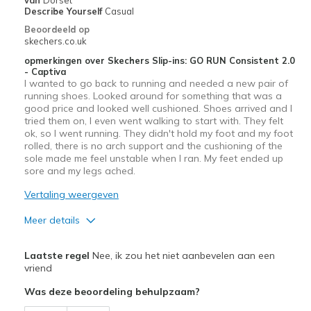
Describe Yourself
Casual
Beoordeeld op
skechers.co.uk
opmerkingen over Skechers Slip-ins: GO RUN Consistent 2.0
- Captiva
I wanted to go back to running and needed a new pair of
running shoes. Looked around for something that was a
good price and looked well cushioned. Shoes arrived and I
tried them on, I even went walking to start with. They felt
ok, so I went running. They didn't hold my foot and my foot
rolled, there is no arch support and the cushioning of the
sole made me feel unstable when I ran. My feet ended up
sore and my legs ached.
Vertaling weergeven
Meer details
Pluspunten
Laatste regel
Nee, ik zou het niet aanbevelen aan een
Attractive Design
vriend
Was deze beoordeling behulpzaam?
Width
Feels true to width