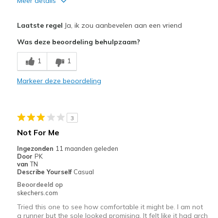
Meer details
Pluspunten
Laatste regel
Ja, ik zou aanbevelen aan een vriend
Breathe Well
Was deze beoordeling behulpzaam?
Comfortable
1
1
Stylish
Markeer deze beoordeling
Minpunten
Excelente Calidad
3
Beste toepassingen
Not For Me
Casual Wear
Ingezonden
11 maanden geleden
Door
PK
Going Out
van
TN
Describe Yourself
Casual
Special Occasions
Beoordeeld op
skechers.com
Travel
Tried this one to see how comfortable it might be. I am not
a runner but the sole looked promising. It felt like it had arch
Width
Feels true to width