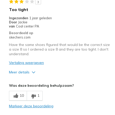
3
Going Out
Too tight
Width
Feels true to width
Ingezonden
1 jaar geleden
Door
Jackie
Sizing
Feels true to size
van
Coal center PA
View On Shoes
Shoes are for Wearing
Beoordeeld op
skechers.com
Have the same shoes figured that would be the correct size
a size 8 so I ordered a size 8 and they are too tight. I don't
understand.
Vertaling weergeven
Meer details
Width
Feels too narrow
Was deze beoordeling behulpzaam?
Sizing
Feels full size too small
10
1
Markeer deze beoordeling