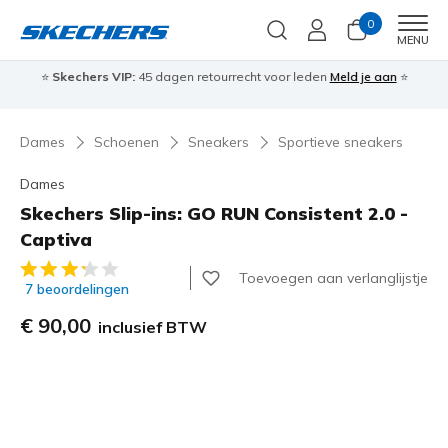
0
Men
MENU
⭐
Skechers VIP:
45 dagen retourrecht voor leden
Meld je aan
⭐
🎁
Dames
Schoenen
Sneakers
Sportieve sneakers
Dames
Skechers Slip-ins: GO RUN Consistent 2.0 -
Captiva
3,6 van de 5 klantbeoordelingen
Toevoegen aan verlanglijstje
7 beoordelingen
€ 90,00
inclusief BTW