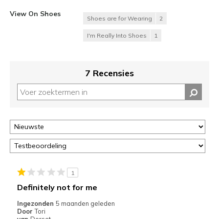
View On Shoes
Shoes are for Wearing
2
I'm Really Into Shoes
1
7 Recensies
1
Definitely not for me
Ingezonden
5 maanden geleden
Door
Tori
van
Dorset