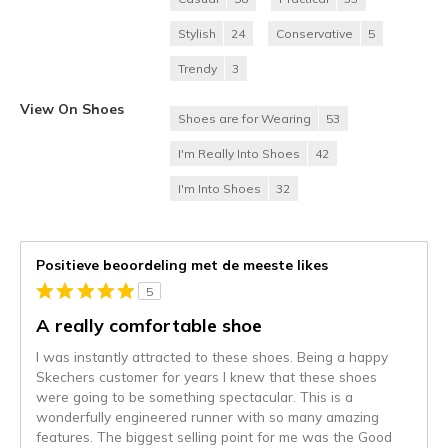
Stylish
24
Conservative
5
Trendy
3
View On Shoes
Shoes are for Wearing
53
I'm Really Into Shoes
42
I'm Into Shoes
32
Positieve beoordeling met de meeste likes
5
A really comfortable shoe
I was instantly attracted to these shoes. Being a happy
Skechers customer for years I knew that these shoes
were going to be something spectacular. This is a
wonderfully engineered runner with so many amazing
features. The biggest selling point for me was the Good