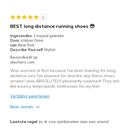
Travel
Width
Feels true to width
5
Sizing
Feels true to size
BEST long distance running shoes 🥹
View On Shoes
Shoes are for Wearing
Ingezonden
1 maand geleden
Door
Ichiban Onna
van
New York
Describe Yourself
Stylish
Beoordeeld op
skechers.com
Was worried at first because I've been training for long
distance runs I've planned for and the day these shoes
arrived I was ABSOLUTELY pleasantly surprised! They are
like bouncy tempropedic mattresses for my feet
Vertaling weergeven
Meer details
Pluspunten
Laatste regel
Ja, ik zou aanbevelen aan een vriend
Attractive Design