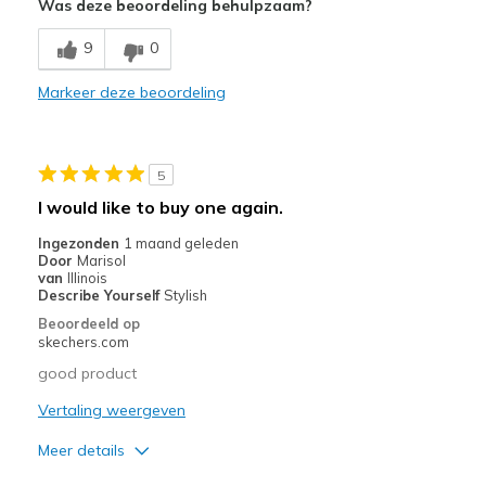
Was deze beoordeling behulpzaam?
Breathe Well
9
0
Comfortable
Markeer deze beoordeling
Durable
Stylish
5
Minpunten
I would like to buy one again.
Stains quickly
Ingezonden
1 maand geleden
Door
Marisol
Beste toepassingen
van
Illinois
Describe Yourself
Stylish
Long distance running
Beoordeeld op
skechers.com
Width
Feels true to width
good product
Sizing
Feels true to size
View On Shoes
Vertaling weergeven
I'm Really Into Shoes
Meer details