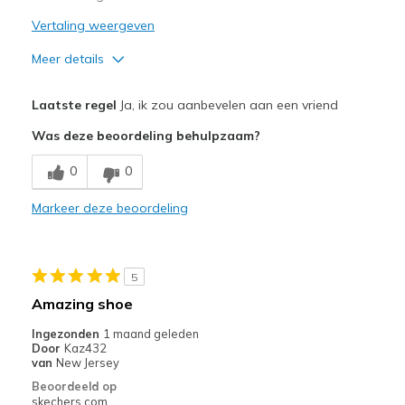
Vertaling weergeven
Meer details
Pluspunten
Laatste regel
Ja, ik zou aanbevelen aan een vriend
Attractive Design
Was deze beoordeling behulpzaam?
Breathe Well
0
0
Comfortable
Markeer deze beoordeling
Durable
Stylish
5
Beste toepassingen
Amazing shoe
Casual Wear
Ingezonden
1 maand geleden
Door
Kaz432
Going Out
van
New Jersey
Beoordeeld op
Width
Feels true to width
skechers.com