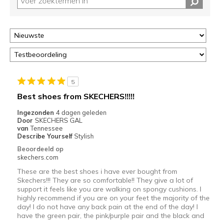
deze
page
of
door
<a
href="javascript:location.href=location.pathname;">hier</a>
de
page
5
met
Best shoes from SKECHERS!!!!!
de
Ingezonden
4 dagen geleden
migratiegeschiedenis
Door
SKECHERS GAL
van
van
Tennessee
de
Describe Yourself
Stylish
page_id
Beoordeeld op
te
skechers.com
bezoeken.
These are the best shoes i have ever bought from
Skechers!!! They are so comfortable!! They give a lot of
support it feels like you are walking on spongy cushions. I
highly recommend if you are on your feet the majority of the
day! I do not have any back pain at the end of the day! I
have the green pair, the pink/purple pair and the black and