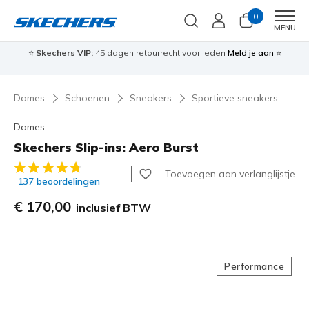
0
Men
MENU
⭐
Skechers VIP:
45 dagen retourrecht voor leden
Meld je aan
⭐
🎁
Dames
Schoenen
Sneakers
Sportieve sneakers
Dames
Skechers Slip-ins: Aero Burst
3,1 van de 5 klantbeoordelingen
Toevoegen aan verlanglijstje
137 beoordelingen
€ 170,00
inclusief BTW
Performance