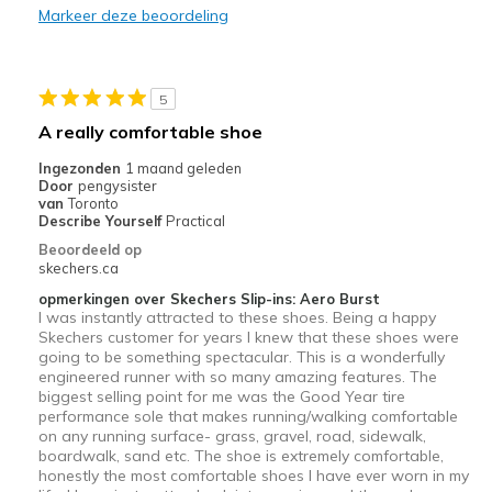
Markeer deze beoordeling
Comfortable
Durable
5
Stylish
A really comfortable shoe
Beste toepassingen
Ingezonden
1 maand geleden
Door
pengysister
Casual Wear
van
Toronto
Describe Yourself
Practical
Travel
Beoordeeld op
skechers.ca
Width
Feels true to width
opmerkingen over Skechers Slip-ins: Aero Burst
Sizing
Feels true to size
I was instantly attracted to these shoes. Being a happy
Skechers customer for years I knew that these shoes were
going to be something spectacular. This is a wonderfully
engineered runner with so many amazing features. The
biggest selling point for me was the Good Year tire
performance sole that makes running/walking comfortable
on any running surface- grass, gravel, road, sidewalk,
boardwalk, sand etc. The shoe is extremely comfortable,
honestly the most comfortable shoes I have ever worn in my