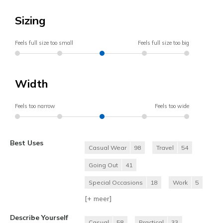
Sizing
Feels full size too small
Feels full size too big
Width
Feels too narrow
Feels too wide
Best Uses
Casual Wear
98
Travel
54
Going Out
41
Special Occasions
18
Work
5
[+
meer
]
Describe Yourself
Casual
58
Practical
33