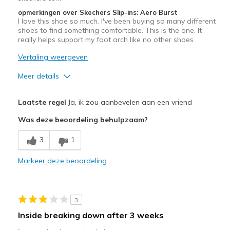
Sizing
Feels true to size
opmerkingen over Skechers Slip-ins: Aero Burst
I love this shoe so much. I've been buying so many different
shoes to find something comfortable. This is the one. It
really helps support my foot arch like no other shoes
Vertaling weergeven
Meer details
Pluspunten
Laatste regel
Ja, ik zou aanbevelen aan een vriend
Comfortable
Was deze beoordeling behulpzaam?
Width
Feels true to width
3
1
Sizing
Feels true to size
View On Shoes
Shoes are for Wearing
Markeer deze beoordeling
3
Inside breaking down after 3 weeks