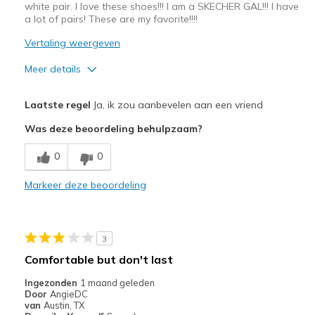
white pair. I love these shoes!!! I am a SKECHER GAL!!! I have
a lot of pairs! These are my favorite!!!!
Vertaling weergeven
Meer details
Pluspunten
Laatste regel
Ja, ik zou aanbevelen aan een vriend
Attractive Design
Was deze beoordeling behulpzaam?
Breathe Well
0
0
Comfortable
Markeer deze beoordeling
Durable
Stylish
3
Beste toepassingen
Comfortable but don't last
Casual Wear
Ingezonden
1 maand geleden
Door
AngieDC
Going Out
van
Austin, TX