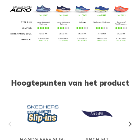
Hoogtepunten van het product
HANDS FREE SLIP-
ARCH FIT
CAR