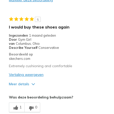
Markeer deze beoordeling
Sizing
Feels true to size
View On Shoes
I'm Into Shoes
5
I would buy these shoes again
Ingezonden
1 maand geleden
Door
Gym Girl
van
Columbus, Ohio
Describe Yourself
Conservative
Beoordeeld op
skechers.com
Extremely cushioning and comfortable
Vertaling weergeven
Meer details
Pluspunten
Was deze beoordeling behulpzaam?
Attractive Design
1
0
Breathe Well