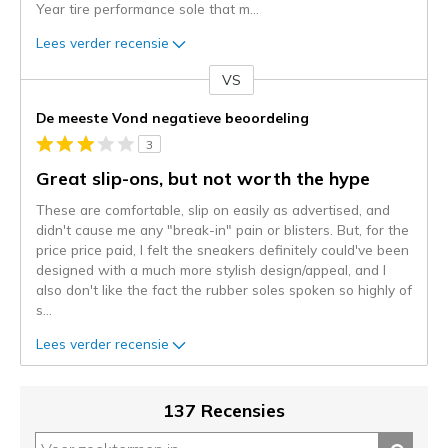
Year tire performance sole that m
...
Lees verder recensie
VS
Je
content
De meeste Vond negatieve beoordeling
wordt
3
momenteel
gemigreerd
Great slip-ons, but not worth the hype
naar
These are comfortable, slip on easily as advertised, and
de
didn't cause me any "break-in" pain or blisters. But, for the
niejee
price price paid, I felt the sneakers definitely could've been
page_id.
designed with a much more stylish design/appeal, and I
Je
also don't like the fact the rubber soles spoken so highly of
kunt
s
...
de
status
Lees verder recensie
van
je
migratie
137 Recensies
controleren
op