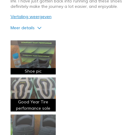
life. I have just gotten back into running and these shoes
definitely make the journey a lot easier, and enjoyable.
Vertaling weergeven
Meer details
Pluspunten
Attractive Design
Breathe Well
Comfortable
Shoe pic
Durable
Stylish
Good Year Tire
Beste toepassingen
performance sole
Casual Wear
Going Out