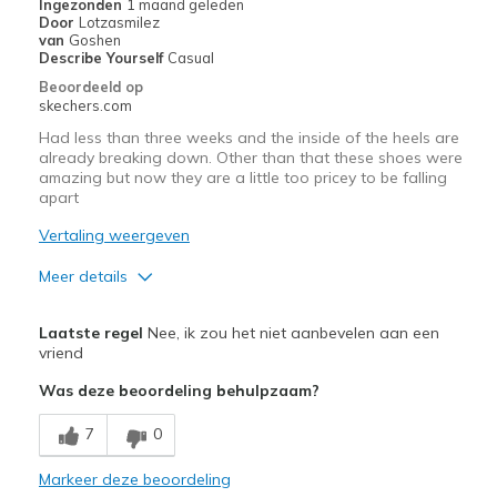
Ingezonden
1 maand geleden
Door
Lotzasmilez
van
Goshen
Describe Yourself
Casual
Beoordeeld op
skechers.com
Had less than three weeks and the inside of the heels are
already breaking down. Other than that these shoes were
amazing but now they are a little too pricey to be falling
apart
Vertaling weergeven
Meer details
Pluspunten
Laatste regel
Nee, ik zou het niet aanbevelen aan een
Comfortable
vriend
Was deze beoordeling behulpzaam?
Minpunten
Wear Out Quickly
7
0
Beste toepassingen
Markeer deze beoordeling