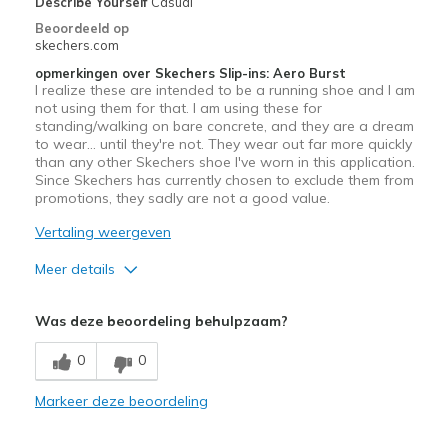
Describe Yourself
Casual
Special Occasions
Beoordeeld op
skechers.com
Travel
opmerkingen over Skechers Slip-ins: Aero Burst
I realize these are intended to be a running shoe and I am
on your feet a lot
not using them for that. I am using these for
standing/walking on bare concrete, and they are a dream
Width
Feels true to width
to wear… until they're not. They wear out far more quickly
Sizing
than any other Skechers shoe I've worn in this application.
Feels true to size
Since Skechers has currently chosen to exclude them from
View On Shoes
I'm Really Into Shoes
promotions, they sadly are not a good value.
Vertaling weergeven
Meer details
Pluspunten
Was deze beoordeling behulpzaam?
Comfortable
0
0
Minpunten
Markeer deze beoordeling
Wear Out Quickly