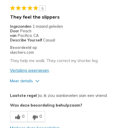
Width
Feels true to width
Sizing
Feels true to size
5
View On Shoes
Shoes are for Wearing
They feel the slippers
Ingezonden
1 maand geleden
Door
Peach
van
Pacifica, CA
Describe Yourself
Casual
Beoordeeld op
skechers.com
They help me walk. They correct my shorter leg
Vertaling weergeven
Meer details
Pluspunten
Laatste regel
Ja, ik zou aanbevelen aan een vriend
Breathe Well
Was deze beoordeling behulpzaam?
Comfortable
0
0
Width
Feels true to width