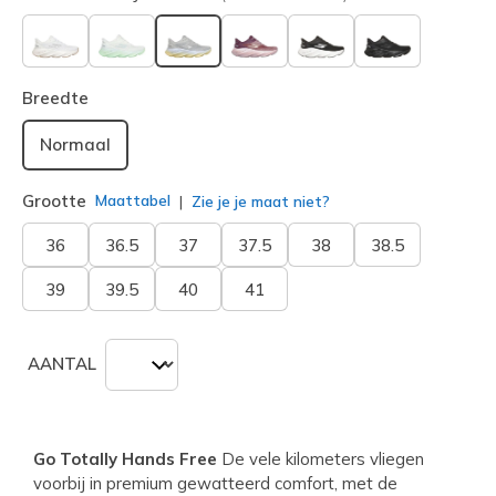
geselecteerd
Breedte
Normaal
Grootte
Maattabel
Zie je je maat niet?
36
36.5
37
37.5
38
38.5
39
39.5
40
41
AANTAL
Go Totally Hands Free
De vele kilometers vliegen
voorbij in premium gewatteerd comfort, met de