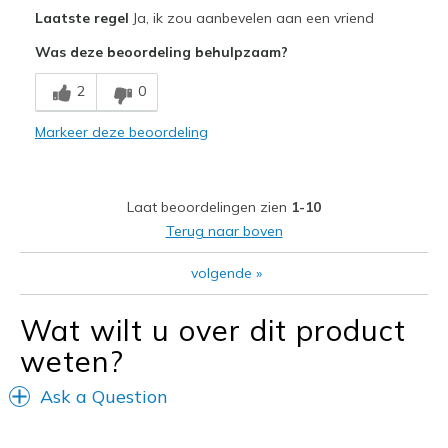
Pluspunten
Laatste regel
Ja, ik zou aanbevelen aan een vriend
Attractive Design
Was deze beoordeling behulpzaam?
Breathe Well
2
0
Comfortable
Markeer deze beoordeling
Minpunten
Need Break In
Laat beoordelingen zien
1-10
Beste toepassingen
Terug naar boven
Going Out
volgende
»
Width
Feels true to width
Wat wilt u over dit product
Sizing
Feels true to size
View On Shoes
I'm Really Into Shoes
weten?
Ask a Question