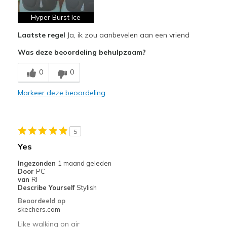
Special Occasions
Hyper Burst Ice
Travel
Laatste regel
Ja, ik zou aanbevelen aan een vriend
Width
Feels true to width
Was deze beoordeling behulpzaam?
Sizing
Feels true to size
0
0
View On Shoes
I'm Really Into Shoes
Markeer deze beoordeling
5
Yes
Ingezonden
1 maand geleden
Door
PC
van
RI
Describe Yourself
Stylish
Beoordeeld op
skechers.com
Like walking on air