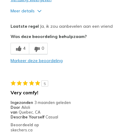
Meer details
Pluspunten
Laatste regel
Ja, ik zou aanbevelen aan een vriend
Comfortable
Was deze beoordeling behulpzaam?
Beste toepassingen
4
0
Casual Wear
Markeer deze beoordeling
Sizing
Feels true to size
5
Very comfy!
Ingezonden
3 maanden geleden
Door
Ailoli
van
Quebec, CA
Describe Yourself
Casual
Beoordeeld op
skechers.ca