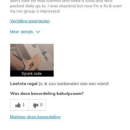
don't care for max cushion and need a solid and tech
packed daily go to. I was skeptical but now I'm a fa & even
my run group is impressed.
Vertaling weergeven
Meer details
Pluspunten
Attractive Design
Breathe Well
Carbon plate
Spark side
Laatste regel
Ja, ik zou aanbevelen aan een vriend
Comfortable
Was deze beoordeling behulpzaam?
Comfortable upper
1
0
Durable
Markeer deze beoordeling
Everyday Trainer
Mid Range drop