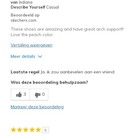
van
Indiana
Describe Yourself
Casual
Beoordeeld op
skechers.com
These shoes are amazing and have great arch support!!
Love the peach color.
Vertaling weergeven
Meer details
Pluspunten
Laatste regel
Ja, ik zou aanbevelen aan een vriend
Attractive Design
Was deze beoordeling behulpzaam?
Breathe Well
3
0
Comfortable
Markeer deze beoordeling
Durable
Stylish
5
Beste toepassingen