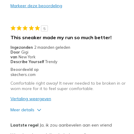
Width
Feels true to width
Markeer deze beoordeling
Sizing
Feels true to size
Width
Feels true to width
View On Shoes
I'm Really Into Shoes
Sizing
Feels true to size
View On Shoes
I'm Into Shoes
5
This sneaker made my run so much better!
Ingezonden
2 maanden geleden
Door
Gigi
van
New York
Describe Yourself
Trendy
Beoordeeld op
skechers.com
Comfortable right away! It never needed to be broken in or
worn more for it to feel super comfortable.
Vertaling weergeven
Meer details
Pluspunten
Laatste regel
Ja, ik zou aanbevelen aan een vriend
Attractive Design