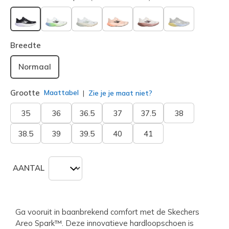
geselecteerd
Breedte
Normaal
Grootte
Maattabel
Zie je je maat niet?
35
36
36.5
37
37.5
38
38.5
39
39.5
40
41
AANTAL
Ga vooruit in baanbrekend comfort met de Skechers
Areo Spark™. Deze innovatieve hardloopschoen is