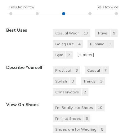
Feels too narrow
Feels too wide
Best Uses
Casual Wear
13
Travel
9
Going Out
4
Running
3
[+
meer
]
Gym
2
Describe Yourself
Practical
8
Casual
7
Stylish
3
Trendy
3
Conservative
2
View On Shoes
I'm Really Into Shoes
10
I'm Into Shoes
6
Shoes are for Wearing
5