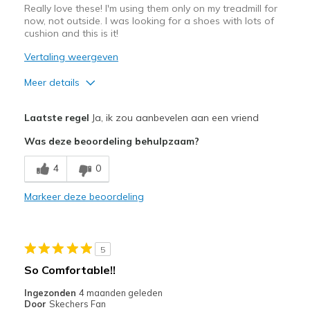
Really love these! I'm using them only on my treadmill for
now, not outside. I was looking for a shoes with lots of
cushion and this is it!
Vertaling weergeven
Meer details
Pluspunten
Laatste regel
Ja, ik zou aanbevelen aan een vriend
Attractive Design
Was deze beoordeling behulpzaam?
Breathe Well
4
0
Comfortable
Markeer deze beoordeling
Beste toepassingen
Sport
5
Width
Feels true to width
So Comfortable!!
Sizing
Feels true to size
Ingezonden
4 maanden geleden
View On Shoes
I'm Into Shoes
Door
Skechers Fan