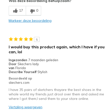
Was deze beoordeling behulpzaam?
Breathe Well
17
0
Comfortable
Markeer deze beoordeling
Durable
Stylish
5
Beste toepassingen
I would buy this product again, which I have if you
can, lol
Casual Wear
Ingezonden
7 maanden geleden
Working 12 hour shifts as a nurse!
Door
Skechers lady
van
Florida
Width
Describe Yourself
Stylish
Feels true to width
Sizing
Feels true to size
Beoordeeld op
skechers.com
View On Shoes
I'm Really Into Shoes
I have 35 pairs of sketchers thayare the best shoes in the
whole world my friends just drool over them and asked me
where I got them,I send them to your store online.
Vertaling weergeven