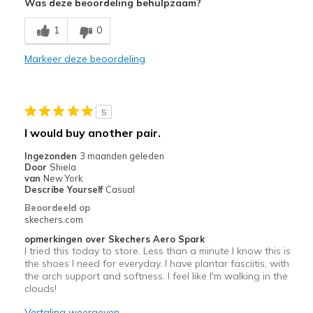
Was deze beoordeling behulpzaam?
Breathe Well
1
0
Comfortable
Markeer deze beoordeling
Durable
Stylish
5
Width
Feels true to width
I would buy another pair.
Sizing
Feels true to size
Ingezonden
3 maanden geleden
View On Shoes
I'm Really Into Shoes
Door
Shiela
van
New York
Describe Yourself
Casual
Beoordeeld op
skechers.com
opmerkingen over Skechers Aero Spark
I tried this today to store. Less than a minute I know this is
the shoes I need for everyday. I have plantar fasciitis, with
the arch support and softness. I feel like I'm walking in the
clouds!
Vertaling weergeven