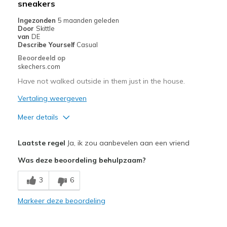
sneakers
Casual Wear
Ingezonden
5 maanden geleden
Door
Skittle
Travel
van
DE
Describe Yourself
Casual
Width
Feels true to width
Beoordeeld op
skechers.com
Sizing
Feels true to size
View On Shoes
Shoes are for Wearing
Have not walked outside in them just in the house.
Vertaling weergeven
Meer details
Pluspunten
Laatste regel
Ja, ik zou aanbevelen aan een vriend
Attractive Design
Was deze beoordeling behulpzaam?
Breathe Well
3
6
Comfortable
Markeer deze beoordeling
Stylish