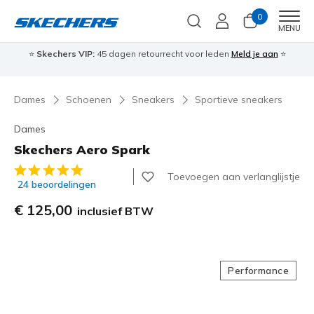
0
Men
MENU
⭐
Skechers VIP:
45 dagen retourrecht voor leden
Meld je aan
⭐
🎁
Dames
Schoenen
Sneakers
Sportieve sneakers
Dames
Skechers Aero Spark
3,1 van de 5 klantbeoordelingen
Toevoegen aan verlanglijstje
24 beoordelingen
€ 125,00
inclusief BTW
Performance