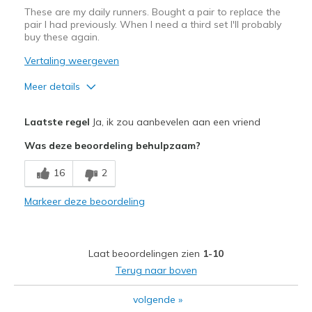
These are my daily runners. Bought a pair to replace the
Travel
pair I had previously. When I need a third set I'll probably
buy these again.
Width
Feels true to width
Sizing
Feels true to size
Vertaling weergeven
View On Shoes
I'm Into Shoes
Meer details
Pluspunten
Laatste regel
Ja, ik zou aanbevelen aan een vriend
Comfortable
Was deze beoordeling behulpzaam?
Minpunten
16
2
Women's color options
Markeer deze beoordeling
Beste toepassingen
Running
Laat beoordelingen zien
1-10
Width
Feels true to width
Terug naar boven
Sizing
Feels true to size
View On Shoes
Shoes are for Wearing
volgende
»