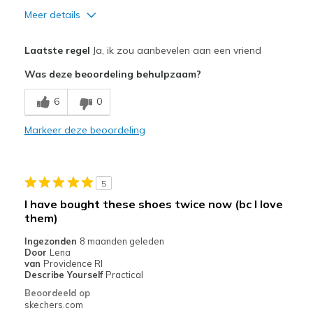
Meer details
Pluspunten
Laatste regel
Ja, ik zou aanbevelen aan een vriend
Attractive Design
Was deze beoordeling behulpzaam?
Breathe Well
6
0
Comfortable
Markeer deze beoordeling
Durable
I have 35 pair of sketchers and I love them with
5
Stylish
I have bought these shoes twice now (bc I love
them)
Beste toepassingen
Ingezonden
8 maanden geleden
Casual Wear
Door
Lena
van
Providence RI
Going Out
Describe Yourself
Practical
Beoordeeld op
Special Occasions
skechers.com