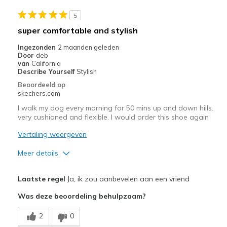
Padded tongue
5
super comfortable and stylish
Responsive
Ingezonden
2 maanden geleden
Door
deb
Minpunten
van
California
Describe Yourself
Stylish
Slight tongue slippage due to padding
Beoordeeld op
skechers.com
Beste toepassingen
I walk my dog every morning for 50 mins up and down hills.
Easy Run
very cushioned and flexible. I would order this shoe again
Everyday running
Vertaling weergeven
Fartlek
Meer details
Long run
Pluspunten
Laatste regel
Ja, ik zou aanbevelen aan een vriend
Recovery Run
Attractive Design
Was deze beoordeling behulpzaam?
Short run
Comfortable
2
0
Stylish