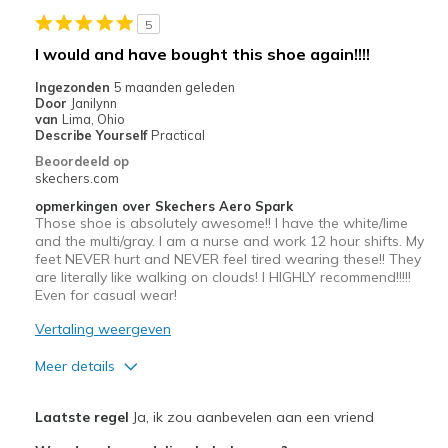
Beste toepassingen
5
exercise
I would and have bought this shoe again!!!!
Width
Feels true to width
Ingezonden
5 maanden geleden
Door
Janilynn
Sizing
Feels true to size
van
Lima, Ohio
View On Shoes
I'm Really Into Shoes
Describe Yourself
Practical
Beoordeeld op
skechers.com
opmerkingen over Skechers Aero Spark
Those shoe is absolutely awesome!! I have the white/lime
and the multi/gray. I am a nurse and work 12 hour shifts. My
feet NEVER hurt and NEVER feel tired wearing these!! They
are literally like walking on clouds! I HIGHLY recommend!!!!!
Even for casual wear!
Vertaling weergeven
Meer details
Pluspunten
Laatste regel
Ja, ik zou aanbevelen aan een vriend
Attractive Design