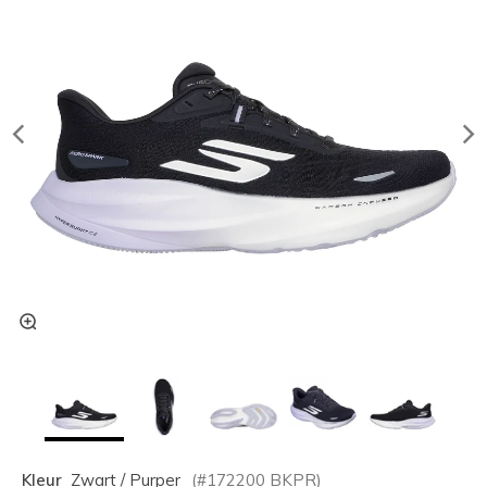
Kleur
Zwart / Purper
(#
172200
BKPR
)