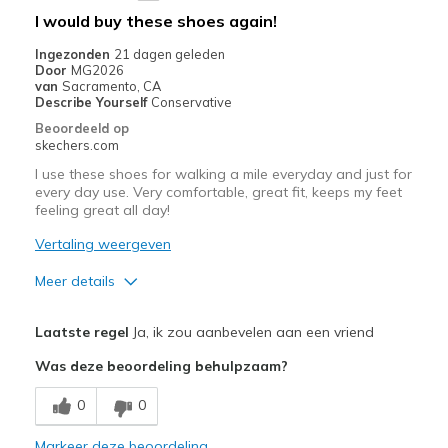
I would buy these shoes again!
Ingezonden
21 dagen geleden
Door
MG2026
van
Sacramento, CA
Describe Yourself
Conservative
Beoordeeld op
skechers.com
I use these shoes for walking a mile everyday and just for
every day use. Very comfortable, great fit, keeps my feet
feeling great all day!
Vertaling weergeven
Meer details
Pluspunten
Laatste regel
Ja, ik zou aanbevelen aan een vriend
Attractive Design
Was deze beoordeling behulpzaam?
Breathe Well
0
0
Comfortable
Markeer deze beoordeling