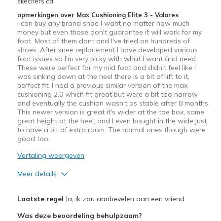
skechers.ca
opmerkingen over Max Cushioning Elite 3 - Valares
I can buy any brand shoe I want no matter how much
money but even those don't guarantee it will work for my
foot. Most of them dont and I've tried on hundreds of
shoes. After knee replacement I have developed various
foot issues so I'm very picky with what I want and need.
These were perfect for my mid foot and didn't feel like I
was sinking down at the heel there is a bit of lift to it,
perfect fit. I had a previous similar version of the max
cushioning 2.0 which fit great but were a bit too narrow
and eventually the cushion wasn't as stable after 8 months.
This newer version is great it's wider at the toe box, same
great height at the heel, and I even bought in the wide just
to have a bit of extra room. The normal ones though were
good too.
Vertaling weergeven
Meer details
Pluspunten
Laatste regel
Ja, ik zou aanbevelen aan een vriend
Attractive Design
Was deze beoordeling behulpzaam?