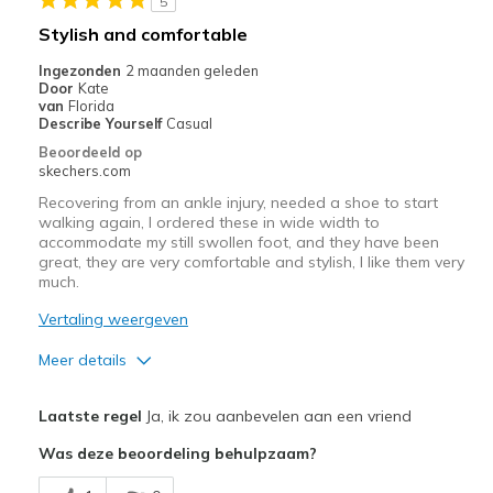
5
Minpunten
Stylish and comfortable
Need more colors
Ingezonden
2 maanden geleden
Door
Kate
Beste toepassingen
van
Florida
Describe Yourself
Casual
Casual Wear
Beoordeeld op
skechers.com
Long walks
Recovering from an ankle injury, needed a shoe to start
walking again, I ordered these in wide width to
Width
Feels true to width
accommodate my still swollen foot, and they have been
Sizing
Feels true to size
great, they are very comfortable and stylish, I like them very
View On Shoes
much.
I'm Into Shoes
Vertaling weergeven
Meer details
Pluspunten
Laatste regel
Ja, ik zou aanbevelen aan een vriend
Attractive Design
Was deze beoordeling behulpzaam?
Comfortable