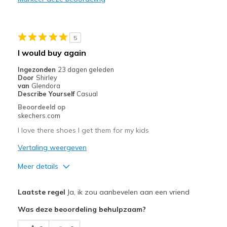
Durable
Stylish
5
Beste toepassingen
I would buy again
Casual Wear
Ingezonden
23 dagen geleden
Door
Shirley
Going Out
van
Glendora
Describe Yourself
Casual
Special Occasions
Beoordeeld op
skechers.com
Travel
I love there shoes I get them for my kids
Width
Feels true to width
Vertaling weergeven
Sizing
Feels true to size
Meer details
View On Shoes
Shoes are for Wearing
Pluspunten
Laatste regel
Ja, ik zou aanbevelen aan een vriend
Attractive Design
Was deze beoordeling behulpzaam?
Breathe Well