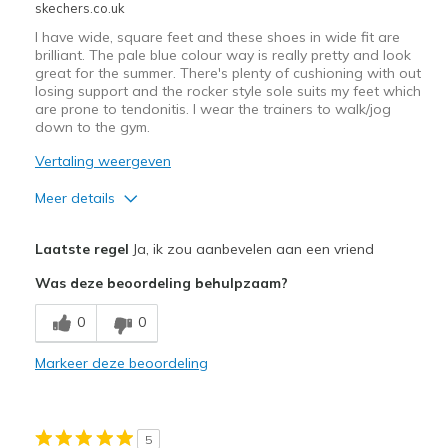
skechers.co.uk
I have wide, square feet and these shoes in wide fit are
brilliant. The pale blue colour way is really pretty and look
great for the summer. There's plenty of cushioning with out
losing support and the rocker style sole suits my feet which
are prone to tendonitis. I wear the trainers to walk/jog
down to the gym.
Vertaling weergeven
Meer details
Width
Feels true to width
Laatste regel
Ja, ik zou aanbevelen aan een vriend
Sizing
Feels true to size
Was deze beoordeling behulpzaam?
0
0
Markeer deze beoordeling
5