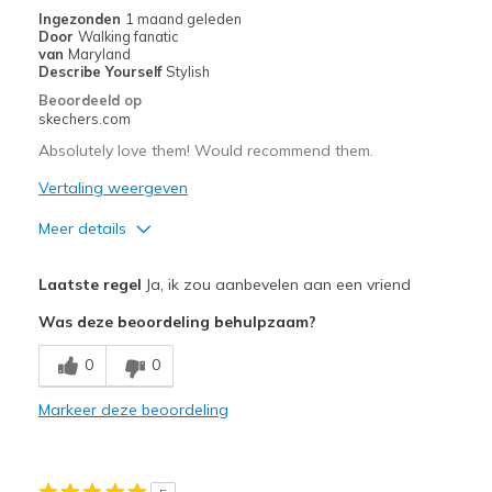
Ingezonden
1 maand geleden
Door
Walking fanatic
van
Maryland
Describe Yourself
Stylish
Beoordeeld op
skechers.com
Absolutely love them! Would recommend them.
Vertaling weergeven
Meer details
Pluspunten
Laatste regel
Ja, ik zou aanbevelen aan een vriend
Attractive Design
Was deze beoordeling behulpzaam?
Breathe Well
0
0
Comfortable
Markeer deze beoordeling
Durable
Stylish