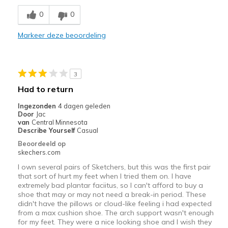
Comfortable
0
0
Durable
Markeer deze beoordeling
Stylish
Beste toepassingen
3
Casual Wear
Had to return
Travel
Ingezonden
4 dagen geleden
Door
Jac
Width
Feels true to width
van
Central Minnesota
Describe Yourself
Casual
Sizing
Feels true to size
Beoordeeld op
skechers.com
I own several pairs of Sketchers, but this was the first pair
that sort of hurt my feet when I tried them on. I have
extremely bad plantar faciitus, so I can't afford to buy a
shoe that may or may not need a break-in period. These
didn't have the pillows or cloud-like feeling i had expected
from a max cushion shoe. The arch support wasn't enough
for my feet. They were a nice looking shoe and I wish they