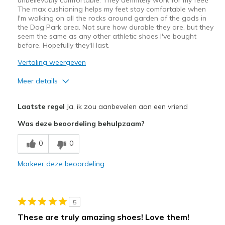
The max cushioning helps my feet stay comfortable when
I'm walking on all the rocks around garden of the gods in
the Dog Park area. Not sure how durable they are, but they
seem the same as any other athletic shoes I've bought
before. Hopefully they'll last.
Vertaling weergeven
Meer details
Pluspunten
Laatste regel
Ja, ik zou aanbevelen aan een vriend
Comfortable
Was deze beoordeling behulpzaam?
Beste toepassingen
0
0
Casual Wear
Markeer deze beoordeling
Travel
Width
Feels true to width
5
Sizing
Feels true to size
These are truly amazing shoes! Love them!
View On Shoes
Shoes are for Wearing