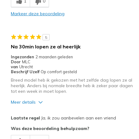
1
0
Stylish
Markeer deze beoordeling
Beste toepassingen
Casual Wear
5
Width
Feels true to width
Na 30min lopen ze al heerlijk
Sizing
Feels true to size
Ingezonden
2 maanden geleden
View On Shoes
Shoes are for Wearing
Door
MLC
van
Utrecht
Beschrijf Uzelf
Op comfort gesteld
Breed model heb ik gekozen met het zelfde dag lopen ze al
heerlijk. Anders bij normale breedte heb ik zeker paar dagen
tot een week in moet lopen.
Meer details
Pluspunten
Laatste regel
Ja, ik zou aanbevelen aan een vriend
Comfortabel
Was deze beoordeling behulpzaam?
Goede demping