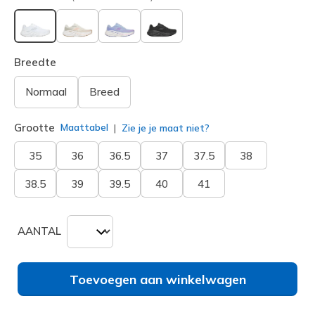
geselecteerd
Breedte
Normaal
Breed
Grootte
Maattabel
Zie je je maat niet?
35
36
36.5
37
37.5
38
38.5
39
39.5
40
41
AANTAL
Toevoegen aan winkelwagen