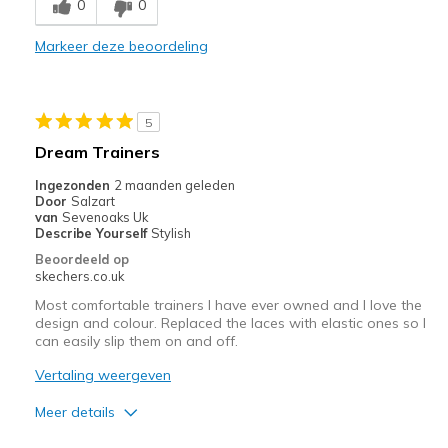
0
0
Stijlvol
Markeer deze beoordeling
Beste toepassingen
Informele kleding
5
Om te werken
Dream Trainers
Uitgaan
Ingezonden
2 maanden geleden
Door
Salzart
Breedte
Lijkt goed van breedte
van
Sevenoaks Uk
Describe Yourself
Stylish
Maat
Lijkt goed van maat
Beoordeeld op
View On Shoes
Schoenen zijn om te dragen
skechers.co.uk
Most comfortable trainers I have ever owned and I love the
design and colour. Replaced the laces with elastic ones so I
can easily slip them on and off.
Vertaling weergeven
Meer details