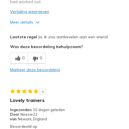
had worked out.
Vertaling weergeven
Meer details
Pluspunten
Laatste regel
Ja, ik zou aanbevelen aan een vriend
Attractive Design
Was deze beoordeling behulpzaam?
Breathe Well
0
0
Minpunten
Markeer deze beoordeling
Poor Cushioning
Beste toepassingen
5
Casual Wear
Lovely trainers
Width
Feels true to width
Ingezonden
10 dagen geleden
Sizing
Feels true to size
Door
Neesie22
van
Newark, England
View On Shoes
I'm Really Into Shoes
Beoordeeld op