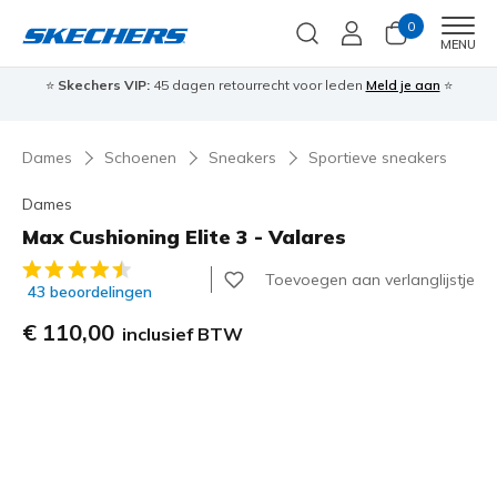
0
Men
MENU
⭐
Skechers VIP:
45 dagen retourrecht voor leden
Meld je aan
⭐
🎁
Dames
Schoenen
Sneakers
Sportieve sneakers
Dames
Max Cushioning Elite 3 - Valares
4,1 van de 5 klantbeoordelingen
Toevoegen aan verlanglijstje
43 beoordelingen
€ 110,00
inclusief BTW