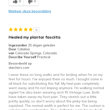
0
0
Comfortable
Markeer deze beoordeling
Durable
Stylish
5
Beste toepassingen
Healed my plantar fasciitis
Casual Wear
Ingezonden
25 dagen geleden
Door
Catalina
Width
Feels true to width
van
Colorado Springs, Colorado.
Describe Yourself
Practical
Sizing
Feels true to size
Beoordeeld op
View On Shoes
I'm Into Shoes
skechers.com
I wear these on long walks and for birding when I'm on my
feet for hours. I've enjoyed them so much. I bought some in
all black for substituting this fall. My heel pain completely
went away and I'm not limping anymore. I'm walking normal
again! I've also been wearing arch fit Vintage Luxe. Both
have taken away my foot pain. They stretch out a little
pretty quickly, so don't worry about the pinky toe being
squished. The normal width is perfect for me. The cushion is
unbelievably comfortable. They definitely work for my feet!