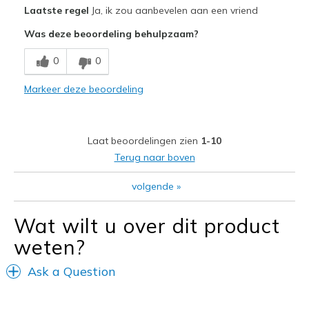
Pluspunten
Laatste regel
Ja, ik zou aanbevelen aan een vriend
Attractive Design
Was deze beoordeling behulpzaam?
Breathe Well
0
0
Comfortable
Markeer deze beoordeling
Durable
Stylish
Laat beoordelingen zien
1-10
Beste toepassingen
Terug naar boven
Casual Wear
volgende
»
Going Out
Wat wilt u over dit product
Travel
weten?
Width
Feels true to width
Ask a Question
Sizing
Feels true to size
View On Shoes
I'm Really Into Shoes