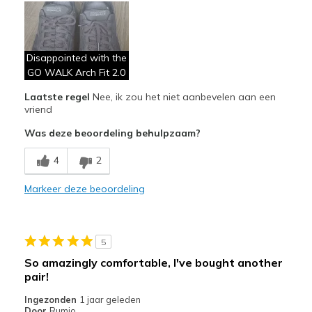
Breathe Well
Comfortable
Disappointed with the
GO WALK Arch Fit 2.0
Minpunten
Poor Cushioning
Laatste regel
Nee, ik zou het niet aanbevelen aan een
vriend
Poor Quality
Was deze beoordeling behulpzaam?
Wear Out Quickly
4
2
Width
Feels true to width
Markeer deze beoordeling
Sizing
Feels true to size
5
So amazingly comfortable, I've bought another
pair!
Ingezonden
1 jaar geleden
Door
Rumjo