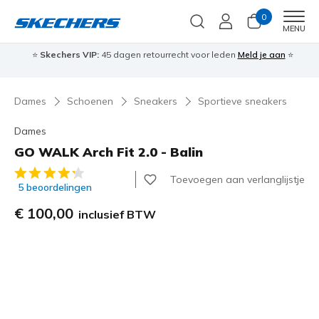
0
Men
MENU
⭐
Skechers VIP:
45 dagen retourrecht voor leden
Meld je aan
⭐
🎁
Dames
Schoenen
Sneakers
Sportieve sneakers
Dames
GO WALK Arch Fit 2.0 - Balin
3,1 van de 5 klantbeoordelingen
Toevoegen aan verlanglijstje
5 beoordelingen
€ 100,00
inclusief BTW