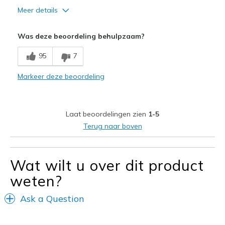
Meer details
Pluspunten
Was deze beoordeling behulpzaam?
Comfortable
95
7
Beste toepassingen
Markeer deze beoordeling
Work
Width
Feels true to width
Laat beoordelingen zien
1-5
Sizing
Feels true to size
Terug naar boven
Wat wilt u over dit product
weten?
Ask a Question