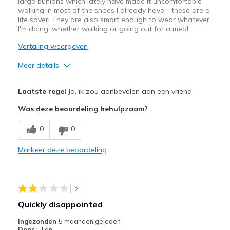
large bunions which lately have made it uncomfortable
walking in most of the shoes I already have - these are a
life saver! They are also smart enough to wear whatever
I'm doing, whether walking or going out for a meal.
Vertaling weergeven
Meer details
Pluspunten
Laatste regel
Ja, ik zou aanbevelen aan een vriend
Attractive Design
Was deze beoordeling behulpzaam?
Breathe Well
0
0
Comfortable
Markeer deze beoordeling
Durable
Stylish
2
Beste toepassingen
Quickly disappointed
Casual Wear
Ingezonden
5 maanden geleden
Door
Lilian