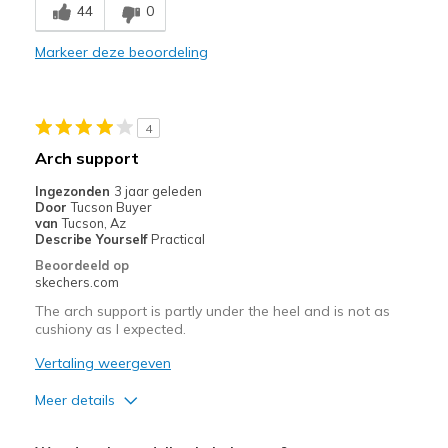
44
0
Stylish
Markeer deze beoordeling
Beste toepassingen
Casual Wear
4
Travel
Arch support
Width
Feels true to width
Ingezonden
3 jaar geleden
Door
Tucson Buyer
Sizing
Feels true to size
van
Tucson, Az
View On Shoes
Shoes are for Wearing
Describe Yourself
Practical
Beoordeeld op
skechers.com
The arch support is partly under the heel and is not as
cushiony as I expected.
Vertaling weergeven
Meer details
Minpunten