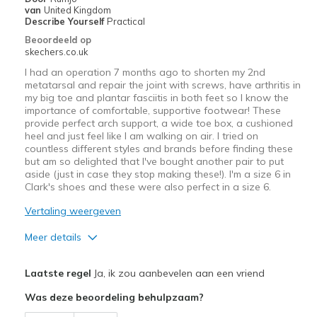
van
United Kingdom
Describe Yourself
Practical
Beoordeeld op
skechers.co.uk
I had an operation 7 months ago to shorten my 2nd
metatarsal and repair the joint with screws, have arthritis in
my big toe and plantar fasciitis in both feet so I know the
importance of comfortable, supportive footwear! These
provide perfect arch support, a wide toe box, a cushioned
heel and just feel like I am walking on air. I tried on
countless different styles and brands before finding these
but am so delighted that I've bought another pair to put
aside (just in case they stop making these!). I'm a size 6 in
Clark's shoes and these were also perfect in a size 6.
Vertaling weergeven
Meer details
Pluspunten
Laatste regel
Ja, ik zou aanbevelen aan een vriend
Attractive Design
Was deze beoordeling behulpzaam?
Comfortable