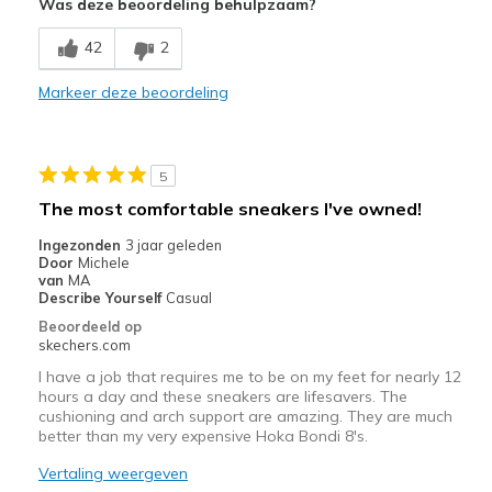
Was deze beoordeling behulpzaam?
Poor Cushioning
42
2
The arch support is a little too far back
Markeer deze beoordeling
View On Shoes
Shoes are for Wearing
5
The most comfortable sneakers I've owned!
Ingezonden
3 jaar geleden
Door
Michele
van
MA
Describe Yourself
Casual
Beoordeeld op
skechers.com
I have a job that requires me to be on my feet for nearly 12
hours a day and these sneakers are lifesavers. The
cushioning and arch support are amazing. They are much
better than my very expensive Hoka Bondi 8's.
Vertaling weergeven