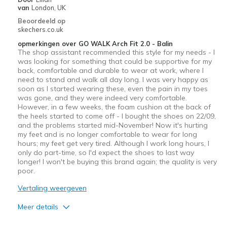
Going Out
van
London, UK
Beoordeeld op
Special Occasions
skechers.co.uk
Travel
opmerkingen over GO WALK Arch Fit 2.0 - Balin
The shop assistant recommended this style for my needs - I
was looking for something that could be supportive for my
Width
Feels true to width
back, comfortable and durable to wear at work, where I
Sizing
Feels true to size
need to stand and walk all day long. I was very happy as
soon as I started wearing these, even the pain in my toes
View On Shoes
Shoes are for Wearing
was gone, and they were indeed very comfortable.
However, in a few weeks, the foam cushion at the back of
the heels started to come off - I bought the shoes on 22/09,
and the problems started mid-November! Now it's hurting
my feet and is no longer comfortable to wear for long
hours; my feet get very tired. Although I work long hours, I
only do part-time, so I'd expect the shoes to last way
longer! I won't be buying this brand again; the quality is very
poor.
Vertaling weergeven
Meer details
Pluspunten