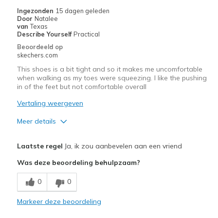
Ingezonden
15 dagen geleden
Door
Natalee
van
Texas
Describe Yourself
Practical
Beoordeeld op
skechers.com
This shoes is a bit tight and so it makes me uncomfortable
when walking as my toes were squeezing. I like the pushing
in of the feet but not comfortable overall
Vertaling weergeven
Meer details
Pluspunten
Laatste regel
Ja, ik zou aanbevelen aan een vriend
Attractive Design
Was deze beoordeling behulpzaam?
Minpunten
0
0
Poor Quality
Markeer deze beoordeling
Wear Out Quickly