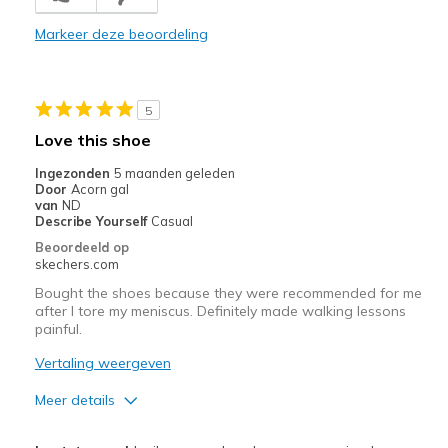
Beste toepassingen
Markeer deze beoordeling
Casual Wear
Width
Feels too narrow
Sizing
Feels true to size
5
View On Shoes
Shoes are for Wearing
Love this shoe
Ingezonden
5 maanden geleden
Door
Acorn gal
van
ND
Describe Yourself
Casual
Beoordeeld op
skechers.com
Bought the shoes because they were recommended for me
after I tore my meniscus. Definitely made walking lessons
painful.
Vertaling weergeven
Meer details
Pluspunten