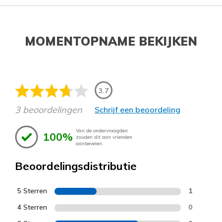
MOMENTOPNAME BEKIJKEN
3.7
3 beoordelingen
Schrijf een beoordeling
Van de ondervraagden
100%
zouden dit aan vrienden
aanbevelen.
Beoordelingsdistributie
5 Sterren
1
4 Sterren
0