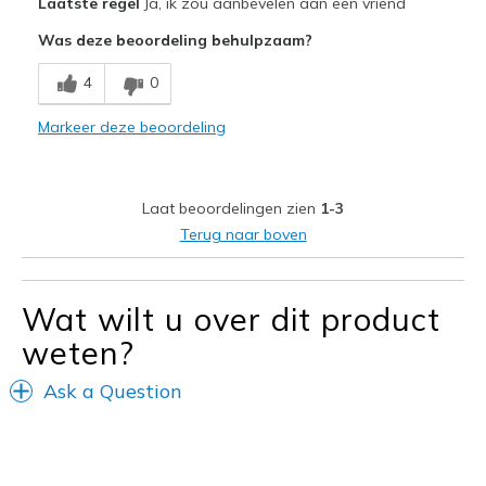
Laatste regel
Ja, ik zou aanbevelen aan een vriend
Breathe Well
Was deze beoordeling behulpzaam?
Comfortable
4
0
Beste toepassingen
Markeer deze beoordeling
Casual Wear
Width
Feels true to width
Laat beoordelingen zien
1-3
Sizing
Feels true to size
Terug naar boven
View On Shoes
Shoes are for Wearing
Wat wilt u over dit product
weten?
Ask a Question