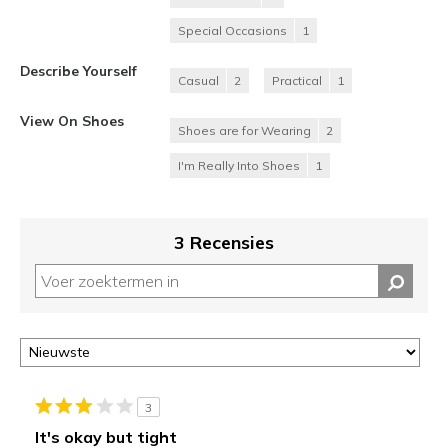
Special Occasions
1
Describe Yourself
Casual
2
Practical
1
View On Shoes
Shoes are for Wearing
2
I'm Really Into Shoes
1
3 Recensies
3
It's okay but tight