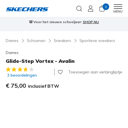
0
Men
MENU
⭐
Skechers VIP:
45 dagen retourrecht voor leden
Meld je aan
⭐
🎁
Dames
Schoenen
Sneakers
Sportieve sneakers
Dames
Glide-Step Vortex - Avalin
5 van de 5 klantbeoordelingen
Toevoegen aan verlanglijstje
3 beoordelingen
€ 75,00
inclusief BTW