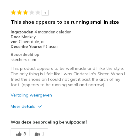
Beste toepassingen
3
Casual Wear
This shoe appears to be running small in size
Special Occasions
Ingezonden
4 maanden geleden
Door
Monkey
Width
Feels too narrow
van
Cloverdale, or
Describe Yourself
Casual
Sizing
Feels half size too small
Beoordeeld op
View On Shoes
I'm Really Into Shoes
skechers.com
This product appears to be well made and I like the style.
The only thing is I felt like I was Cinderella's Sister. When I
tried the shoes on I could not get it past the arch of my
foot. (appears to be running small and narrow)
Vertaling weergeven
Meer details
Pluspunten
Was deze beoordeling behulpzaam?
Attractive Design
8
1