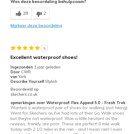
Was deze beoordeling behulpzaam?
The tongue hurts your foot as the edges are hard
28
2
Beste toepassingen
Casual Wear
Markeer deze beoordeling
Travel
Sizing
Feels true to size
5
View On Shoes
Shoes are for Wearing
Excellent waterproof shoes!
Ingezonden
1 jaar geleden
Door
CWR
van
York
Describe Yourself
Stylish
Beoordeeld op
skechers.co.uk
opmerkingen over Waterproof: Flex Appeal 5.0 - Fresh Trek
Wanted a waterproof pair of shoes for walking (not hiking)
Went for Skechers as I've had lots of their Go Walk shoes
but they're not waterproof. Was a little hesitant as the
reviews, frankly, are poor. These are perfect! 6 mile walk
today with 2 1/2 miles in the rain - and I mean rain! I even