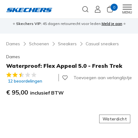
0
Men
MENU
⭐
Skechers VIP:
45 dagen retourrecht voor leden
Meld je aan
⭐
🎁
Dames
Schoenen
Sneakers
Casual sneakers
Dames
Waterproof: Flex Appeal 5.0 - Fresh Trek
3,1 van de 5 klantbeoordelingen
Toevoegen aan verlanglijstje
12 beoordelingen
€ 95,00
inclusief BTW
Waterdicht