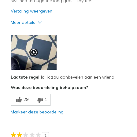
swished through the long grass! Dry feet!
Vertaling weergeven
Meer details
Pluspunten
Attractive Design
Breathe Well
Beste toepassingen
Casual Wear
Laatste regel
Ja, ik zou aanbevelen aan een vriend
Was deze beoordeling behulpzaam?
Travel
29
1
Width
Feels true to width
Sizing
Feels true to size
Markeer deze beoordeling
View On Shoes
I'm Really Into Shoes
2