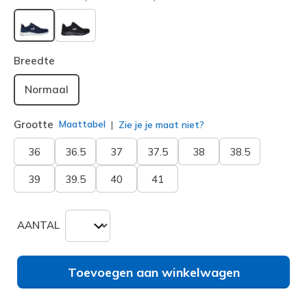
geselecteerd
Breedte
Normaal
Grootte
Maattabel
Zie je je maat niet?
36
36.5
37
37.5
38
38.5
39
39.5
40
41
AANTAL
Toevoegen aan winkelwagen