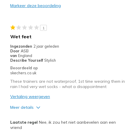
Markeer deze beoordeling
Minpunten
Poor Quality
Beste toepassingen
1
Wet feet
Casual Wear
Ingezonden
2 jaar geleden
Width
Feels true to width
Door
ASB
van
England
Sizing
Feels true to size
Describe Yourself
Stylish
View On Shoes
I'm Into Shoes
Beoordeeld op
skechers.co.uk
These trainers are not waterproof, 1st time wearing them in
rain I had very wet socks - what a disappointment
Vertaling weergeven
Meer details
Pluspunten
Laatste regel
Nee, ik zou het niet aanbevelen aan een
Comfortable
vriend