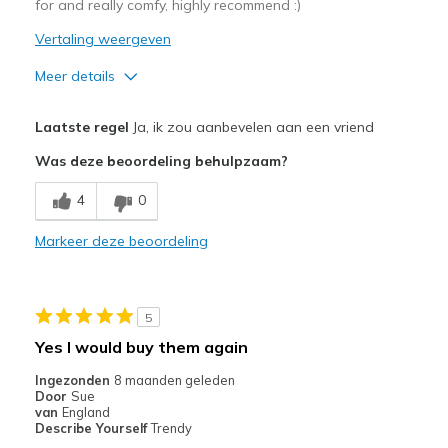
for and really comfy, highly recommend :)
Vertaling weergeven
Meer details
Pluspunten
Laatste regel
Ja, ik zou aanbevelen aan een vriend
Comfortable
Was deze beoordeling behulpzaam?
Durable
4
0
Waterproof
Markeer deze beoordeling
Minpunten
Holds pet hair
5
Beste toepassingen
Yes I would buy them again
Casual Wear
Ingezonden
8 maanden geleden
Door
Sue
Width
Feels true to width
van
England
Describe Yourself
Trendy
Sizing
Feels true to size