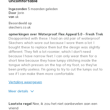
Uncomfortable
View On Shoes
Shoes are for Wearing
Ingezonden
5 maanden geleden
Door
Jorin
van
uk
Beoordeeld op
skechers.co.uk
opmerkingen over Waterproof: Flex Appeal 5.0 - Fresh Trek
Disappointed with these. I had an old pair of waterproof
Skechers which wore out because I wore them a lot. I
bought these to replace them but the design was slightly
different. They felt a lot roomier, which I don't need
because I have narrow feet. I can only wear them for a
short time because they have lumpy stitching inside the
tongue which presses on the top of my foot, so they've
been pretty useless. I'm going to try to cut the lumps out to
see if I can make them more comfortable.
Vertaling weergeven
Meer details
Width
Feels too wide
Laatste regel
Nee, ik zou het niet aanbevelen aan een
vriend