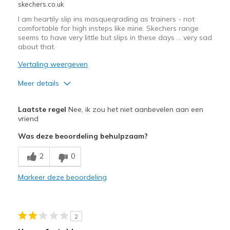
skechers.co.uk
I am heartily slip ins masqueqrading as trainers - not
comfortable for high insteps like mine. Skechers range
seems to have very little but slips in these days ... very sad
about that.
Vertaling weergeven
Meer details
Pluspunten
Laatste regel
Nee, ik zou het niet aanbevelen aan een
Attractive Design
vriend
Was deze beoordeling behulpzaam?
Minpunten
Not full lace ups - slip ins + top 2 laces only
2
0
Beste toepassingen
Markeer deze beoordeling
Casual Wear
Width
Feels too wide
2
Sizing
Feels true to size