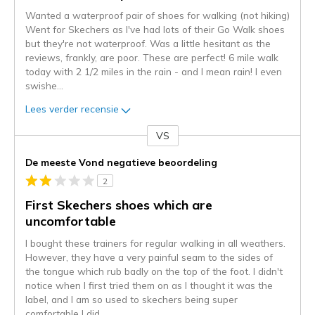
Wanted a waterproof pair of shoes for walking (not hiking)
Went for Skechers as I've had lots of their Go Walk shoes
but they're not waterproof. Was a little hesitant as the
reviews, frankly, are poor. These are perfect! 6 mile walk
today with 2 1/2 miles in the rain - and I mean rain! I even
swishe
...
Lees verder recensie
VS
Je
content
De meeste Vond negatieve beoordeling
wordt
2
momenteel
gemigreerd
First Skechers shoes which are
naar
uncomfortable
de
I bought these trainers for regular walking in all weathers.
niejee
However, they have a very painful seam to the sides of
page_id.
the tongue which rub badly on the top of the foot. I didn't
Je
notice when I first tried them on as I thought it was the
kunt
label, and I am so used to skechers being super
de
comfortable I did
...