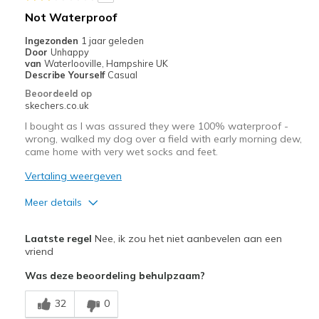
Not Waterproof
Ingezonden
1 jaar geleden
Door
Unhappy
van
Waterlooville, Hampshire UK
Describe Yourself
Casual
Beoordeeld op
skechers.co.uk
I bought as I was assured they were 100% waterproof -
wrong, walked my dog over a field with early morning dew,
came home with very wet socks and feet.
Vertaling weergeven
Meer details
Pluspunten
Laatste regel
Nee, ik zou het niet aanbevelen aan een
Attractive Design
vriend
Was deze beoordeling behulpzaam?
Comfortable
32
0
Stylish