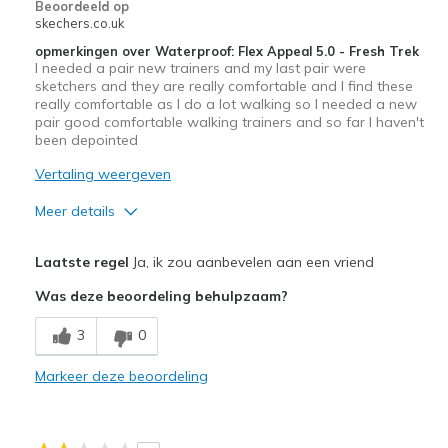
Beoordeeld op
View On Shoes
I'm Into Shoes
skechers.co.uk
opmerkingen over Waterproof: Flex Appeal 5.0 - Fresh Trek
I needed a pair new trainers and my last pair were
sketchers and they are really comfortable and I find these
really comfortable as I do a lot walking so I needed a new
pair good comfortable walking trainers and so far I haven't
been depointed
Vertaling weergeven
Meer details
Pluspunten
Laatste regel
Ja, ik zou aanbevelen aan een vriend
Breathe Well
Was deze beoordeling behulpzaam?
Comfortable
3
0
Beste toepassingen
Markeer deze beoordeling
Going Out
Width
Feels true to width