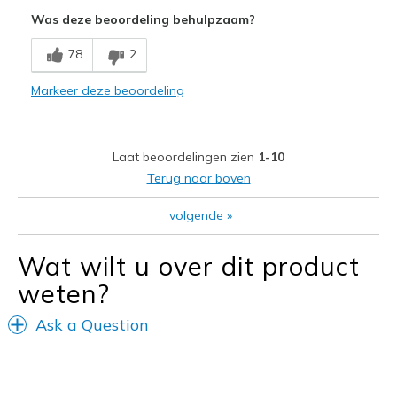
Was deze beoordeling behulpzaam?
Minpunten
Not waterproof
78
2
Beste toepassingen
Markeer deze beoordeling
Casual Wear
Width
Feels true to width
Laat beoordelingen zien
1-10
Sizing
Feels true to size
Terug naar boven
View On Shoes
Shoes are for Wearing
volgende
»
Wat wilt u over dit product
weten?
Ask a Question