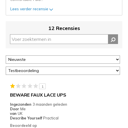
status
van
Lees verder recensie
je
migratie
controleren
12 Recensies
op
deze
page
of
door
<a
href="javascript:location.href=location.pathname;">hier</a>
de
page
met
1
de
BEWARE FAUX LACE UPS
migratiegeschiedenis
van
Ingezonden
3 maanden geleden
Door
Me
de
van
UK
page_id
Describe Yourself
Practical
te
Beoordeeld op
bezoeken.