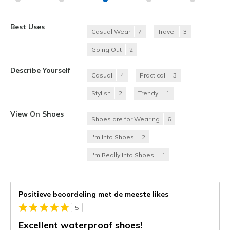
Best Uses
Casual Wear
7
Travel
3
Going Out
2
Describe Yourself
Casual
4
Practical
3
Stylish
2
Trendy
1
View On Shoes
Shoes are for Wearing
6
I'm Into Shoes
2
I'm Really Into Shoes
1
Positieve beoordeling met de meeste likes
5
Excellent waterproof shoes!