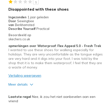
1
Disappointed with these shoes
Ingezonden
1 jaar geleden
Door
Sewingbee
van
Berkhamsted
Describe Yourself
Practical
Beoordeeld op
skechers.co.uk
opmerkingen over Waterproof: Flex Appeal 5.0 - Fresh Trek
I wanted to use these shoes for walking especially for
holidays. They are very uncomfortable as the tongue edges
are very hard and it digs into your foot. I was told by the
shop that it is to make them waterproof, I feel that they are
a waste of money.
Vertaling weergeven
Meer details
Minpunten
Laatste regel
Nee, ik zou het niet aanbevelen aan een
Need Break In
vriend