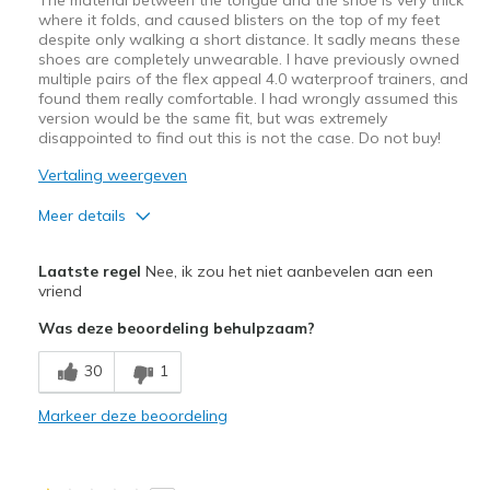
where it folds, and caused blisters on the top of my feet
despite only walking a short distance. It sadly means these
shoes are completely unwearable. I have previously owned
multiple pairs of the flex appeal 4.0 waterproof trainers, and
found them really comfortable. I had wrongly assumed this
version would be the same fit, but was extremely
disappointed to find out this is not the case. Do not buy!
Vertaling weergeven
Meer details
Minpunten
Laatste regel
Nee, ik zou het niet aanbevelen aan een
The tongue hurts your foot as the edges are hard
vriend
Was deze beoordeling behulpzaam?
30
1
Markeer deze beoordeling