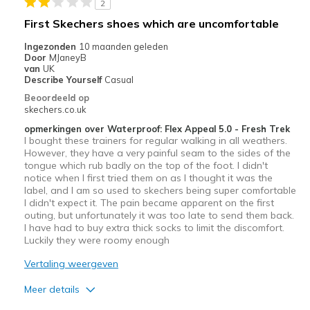
2
Sizing
Feels true to size
First Skechers shoes which are uncomfortable
View On Shoes
Shoes are for Wearing
Ingezonden
10 maanden geleden
Door
MJaneyB
van
UK
Describe Yourself
Casual
Beoordeeld op
skechers.co.uk
opmerkingen over Waterproof: Flex Appeal 5.0 - Fresh Trek
I bought these trainers for regular walking in all weathers.
However, they have a very painful seam to the sides of the
tongue which rub badly on the top of the foot. I didn't
notice when I first tried them on as I thought it was the
label, and I am so used to skechers being super comfortable
I didn't expect it. The pain became apparent on the first
outing, but unfortunately it was too late to send them back.
I have had to buy extra thick socks to limit the discomfort.
Luckily they were roomy enough
Vertaling weergeven
Meer details