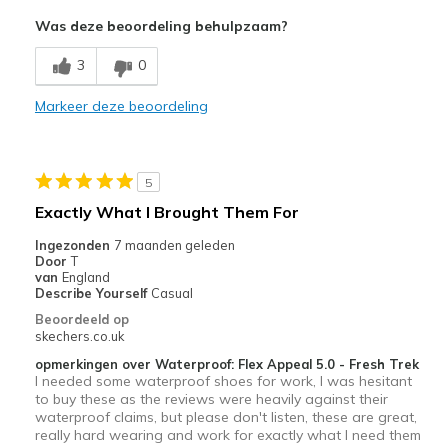
Was deze beoordeling behulpzaam?
3
0
Markeer deze beoordeling
5
Exactly What I Brought Them For
Ingezonden
7 maanden geleden
Door
T
van
England
Describe Yourself
Casual
Beoordeeld op
skechers.co.uk
opmerkingen over Waterproof: Flex Appeal 5.0 - Fresh Trek
I needed some waterproof shoes for work, I was hesitant
to buy these as the reviews were heavily against their
waterproof claims, but please don't listen, these are great,
really hard wearing and work for exactly what I need them