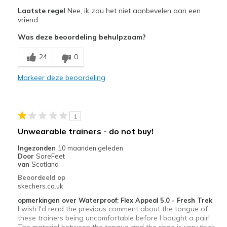
Pluspunten
Laatste regel
Nee, ik zou het niet aanbevelen aan een
Attractive Design
vriend
Was deze beoordeling behulpzaam?
Breathe Well
24
0
Beste toepassingen
Casual Wear
Markeer deze beoordeling
Travel
Width
Feels true to width
1
Sizing
Feels true to size
Unwearable trainers - do not buy!
View On Shoes
Shoes are for Wearing
Ingezonden
10 maanden geleden
Door
SoreFeet
van
Scotland
Beoordeeld op
skechers.co.uk
opmerkingen over Waterproof: Flex Appeal 5.0 - Fresh Trek
I wish I'd read the previous comment about the tongue of
these trainers being uncomfortable before I bought a pair!
The material between the tongue and the shoe is very thick