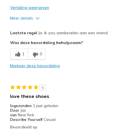
Vertaling weergeven
Meer details
Pluspunten
Laatste regel
Ja, ik zou aanbevelen aan een vriend
Breathe Well
Was deze beoordeling behulpzaam?
Comfortable
1
0
Durable
Markeer deze beoordeling
Great cushioning insole
Minpunten
5
Would like more color choice
love these shoes
Beste toepassingen
Ingezonden
1 jaar geleden
Door
Jax
Casual Wear
van
New York
Describe Yourself
Casual
Travel
Beoordeeld op