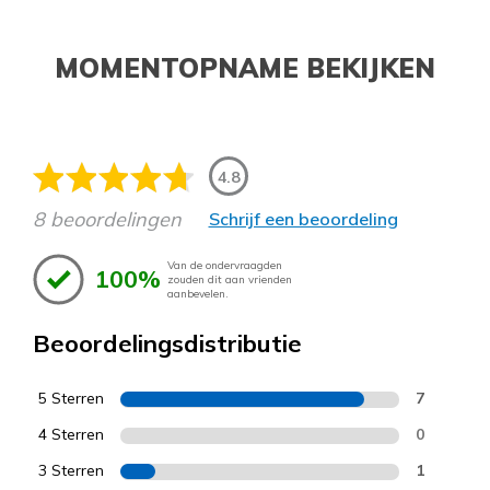
MOMENTOPNAME BEKIJKEN
4.8
8 beoordelingen
Schrijf een beoordeling
Van de ondervraagden
100%
zouden dit aan vrienden
aanbevelen.
Beoordelingsdistributie
5 Sterren
7
4 Sterren
0
3 Sterren
1