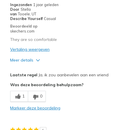
Width
Feels true to width
Ingezonden
1 jaar geleden
Sizing
Feels full size too small
Door
Stella
van
Tooele, UT
View On Shoes
Shoes are for Wearing
Describe Yourself
Casual
Beoordeeld op
skechers.com
They are so comfortable
Vertaling weergeven
Meer details
Pluspunten
Laatste regel
Ja, ik zou aanbevelen aan een vriend
Attractive Design
Was deze beoordeling behulpzaam?
Comfortable
1
0
Stylish
Markeer deze beoordeling
Beste toepassingen
Casual Wear