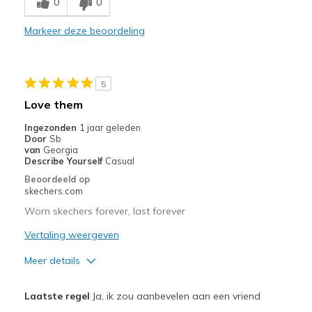
0
0
Beste toepassingen
Markeer deze beoordeling
Casual Wear
Width
Feels true to width
5
Sizing
Feels true to size
Love them
View On Shoes
I'm Into Shoes
Ingezonden
1 jaar geleden
Door
Sb
van
Georgia
Describe Yourself
Casual
Beoordeeld op
skechers.com
Worn skechers forever, last forever
Vertaling weergeven
Meer details
Pluspunten
Laatste regel
Ja, ik zou aanbevelen aan een vriend
Attractive Design