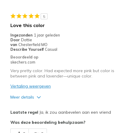
Casual Wear
5
Going Out
Love this color
Width
Feels true to width
Ingezonden
1 jaar geleden
Door
Dottie
Sizing
Feels true to size
van
Chesterfield MO
View On Shoes
I'm Really Into Shoes
Describe Yourself
Casual
Beoordeeld op
skechers.com
Very pretty color. Had expected more pink but color is
between pink and lavender—unique color.
Vertaling weergeven
Meer details
Pluspunten
Laatste regel
Ja, ik zou aanbevelen aan een vriend
Attractive Design
Was deze beoordeling behulpzaam?
Stylish