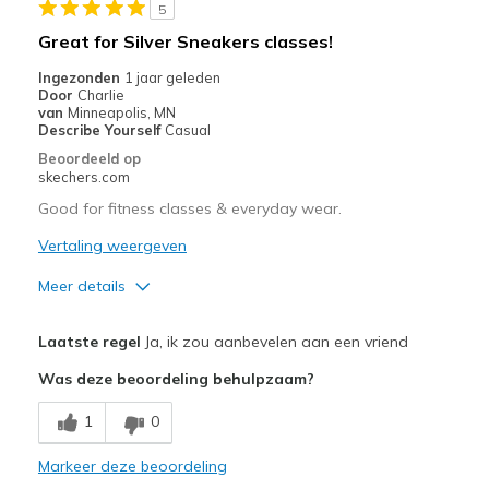
5
Great for Silver Sneakers classes!
Ingezonden
1 jaar geleden
Door
Charlie
van
Minneapolis, MN
Describe Yourself
Casual
Beoordeeld op
skechers.com
Good for fitness classes & everyday wear.
Vertaling weergeven
Meer details
Pluspunten
Laatste regel
Ja, ik zou aanbevelen aan een vriend
Attractive Design
Was deze beoordeling behulpzaam?
Comfortable
1
0
Stylish
Markeer deze beoordeling
Beste toepassingen