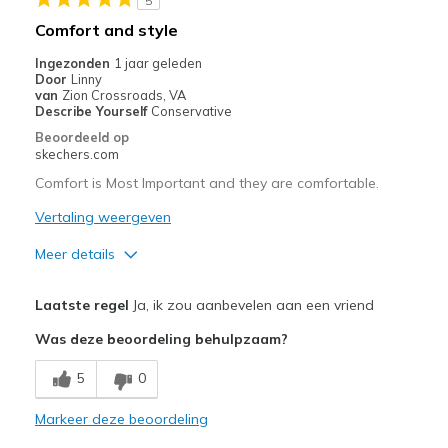
5
Width
Feels true to width
Comfort and style
Sizing
Feels true to size
Ingezonden
1 jaar geleden
View On Shoes
I'm Really Into Shoes
Door
Linny
van
Zion Crossroads, VA
Describe Yourself
Conservative
Beoordeeld op
skechers.com
Comfort is Most Important and they are comfortable.
Vertaling weergeven
Meer details
Pluspunten
Laatste regel
Ja, ik zou aanbevelen aan een vriend
Comfortable
Was deze beoordeling behulpzaam?
Beste toepassingen
5
0
Casual Wear
Markeer deze beoordeling
Width
Feels true to width