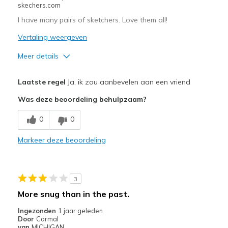
skechers.com
Width
Feels true to width
I have many pairs of sketchers. Love them all!
Sizing
Feels true to size
View On Shoes
Vertaling weergeven
Shoes are for Wearing
Meer details
Pluspunten
Laatste regel
Ja, ik zou aanbevelen aan een vriend
Attractive Design
Was deze beoordeling behulpzaam?
Breathe Well
0
0
Comfortable
Markeer deze beoordeling
Durable
Stylish
3
Beste toepassingen
More snug than in the past.
Casual Wear
Ingezonden
1 jaar geleden
Door
Carmal
Width
Feels true to width
van
MICHIGAN