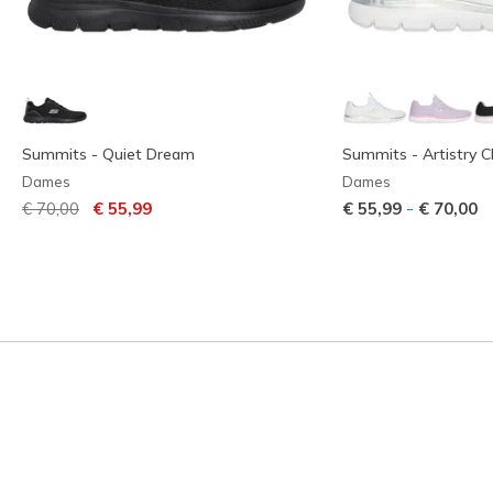
Summits - Quiet Dream
Summits - Artistry C
Dames
Dames
Prijs verlaagd van
naar
-
€ 70,00
€ 55,99
€ 55,99
€ 70,00