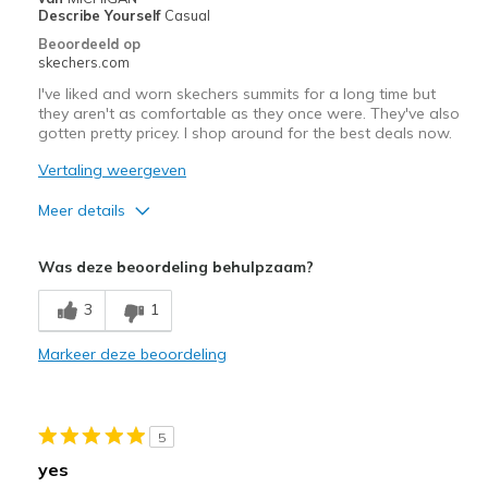
Describe Yourself
Casual
Sizing
Feels true to size
Beoordeeld op
View On Shoes
Shoes are for Wearing
skechers.com
I've liked and worn skechers summits for a long time but
they aren't as comfortable as they once were. They've also
gotten pretty pricey. I shop around for the best deals now.
Vertaling weergeven
Meer details
Pluspunten
Was deze beoordeling behulpzaam?
Attractive Design
3
1
Minpunten
Markeer deze beoordeling
Need Break In
Beste toepassingen
5
Casual Wear
yes