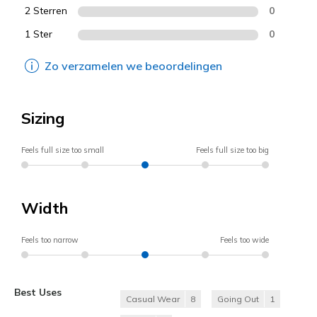
2 Sterren
0
1 Ster
0
Zo verzamelen we beoordelingen
Sizing
Feels full size too small
Feels full size too big
Width
Feels too narrow
Feels too wide
Best Uses
Casual Wear
8
Going Out
1