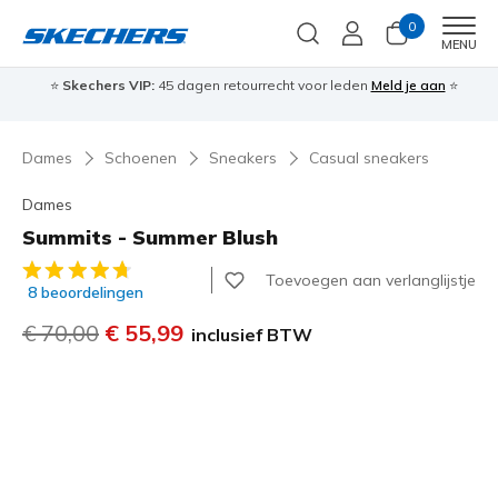
0
Men
MENU
⭐
Skechers VIP:
45 dagen retourrecht voor leden
Meld je aan
⭐
🎁
Dames
Schoenen
Sneakers
Casual sneakers
Dames
Summits - Summer Blush
4,1 van de 5 klantbeoordelingen
Toevoegen aan verlanglijstje
8 beoordelingen
Prijs verlaagd van
€ 70,00
naar
€ 55,99
inclusief BTW