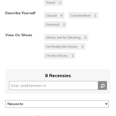
Travel
1
Describe Yourself
Casual
6
Conservative
1
Practical
1
View On Shoes
Shoes are for Wearing
5
I'm Really Into Shoes
2
I'm Into Shoes
1
8 Recensies