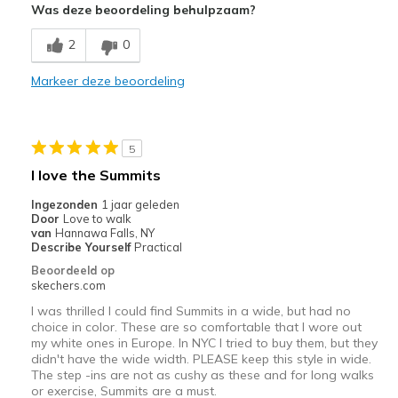
Was deze beoordeling behulpzaam?
Comfortable
2
0
Beste toepassingen
Markeer deze beoordeling
Casual Wear
Width
Feels true to width
5
Sizing
Feels true to size
I love the Summits
View On Shoes
Shoes are for Wearing
Ingezonden
1 jaar geleden
Door
Love to walk
van
Hannawa Falls, NY
Describe Yourself
Practical
Beoordeeld op
skechers.com
I was thrilled I could find Summits in a wide, but had no
choice in color. These are so comfortable that I wore out
my white ones in Europe. In NYC I tried to buy them, but they
didn't have the wide width. PLEASE keep this style in wide.
The step -ins are not as cushy as these and for long walks
or exercise, Summits are a must.