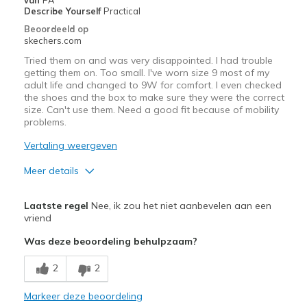
Describe Yourself
Practical
Special Occasions
Beoordeeld op
skechers.com
Travel
Tried them on and was very disappointed. I had trouble
getting them on. Too small. I've worn size 9 most of my
Width
Feels true to width
adult life and changed to 9W for comfort. I even checked
Sizing
Feels true to size
the shoes and the box to make sure they were the correct
size. Can't use them. Need a good fit because of mobility
View On Shoes
Shoes are for Wearing
problems.
Vertaling weergeven
Meer details
Width
Feels too narrow
Laatste regel
Nee, ik zou het niet aanbevelen aan een
Sizing
Feels full size too small
vriend
View On Shoes
Shoes are for Wearing
Was deze beoordeling behulpzaam?
2
2
Markeer deze beoordeling