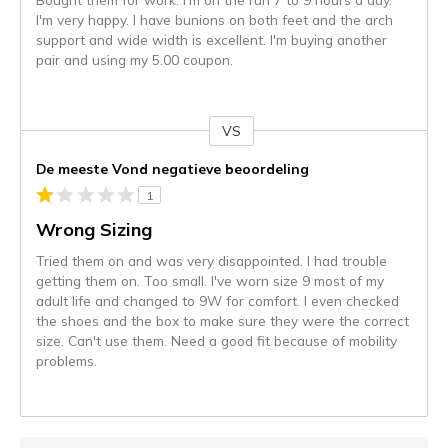
I'm very happy. I have bunions on both feet and the arch
support and wide width is excellent. I'm buying another
pair and using my 5.00 coupon.
VS
Je
content
De meeste Vond negatieve beoordeling
wordt
1
momenteel
gemigreerd
Wrong Sizing
naar
Tried them on and was very disappointed. I had trouble
de
getting them on. Too small. I've worn size 9 most of my
niejee
adult life and changed to 9W for comfort. I even checked
page_id.
the shoes and the box to make sure they were the correct
Je
size. Can't use them. Need a good fit because of mobility
kunt
problems.
de
status
van
je