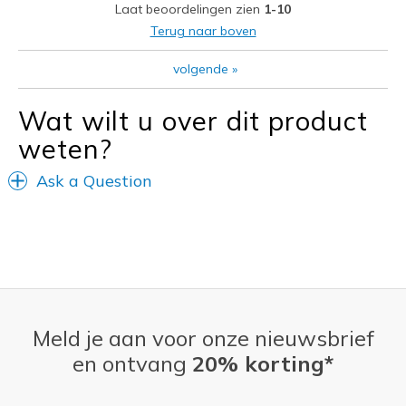
Laat beoordelingen zien
1-10
Minpunten
Terug naar boven
Slip a bit, I have narrow heels
volgende
»
Beste toepassingen
Wat wilt u over dit product
Casual Wear
weten?
Church
Ask a Question
Going Out
Travel
Width
Feels true to width
Sizing
Feels half size too big
View On Shoes
Shoes are for Wearing
Meld je aan voor onze nieuwsbrief
en ontvang
20% korting*