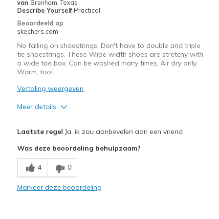
van
Brenham, Texas
Describe Yourself
Practical
Beoordeeld op
skechers.com
No falling on shoestrings. Don't have to double and triple
tie shoestrings. These Wide width shoes are stretchy with
a wide toe box. Can be washed many times, Air dry only.
Warm, too!
Vertaling weergeven
Meer details
Pluspunten
Laatste regel
Ja, ik zou aanbevelen aan een vriend
Comes in Wide width
Was deze beoordeling behulpzaam?
Comfortable
4
0
Durable
Markeer deze beoordeling
No falling on shoestrings
Washable