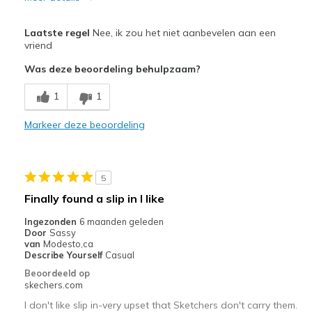
Pluspunten
Laatste regel
Nee, ik zou het niet aanbevelen aan een
Only tie shoes sketchers had
vriend
Was deze beoordeling behulpzaam?
Minpunten
Poor Cushioning
1
1
Poor Quality
Markeer deze beoordeling
Beste toepassingen
Casual Wear
5
Finally found a slip in I like
Width
Feels true to width
Sizing
Feels true to size
Ingezonden
6 maanden geleden
Door
Sassy
View On Shoes
I'm Into Shoes
van
Modesto,ca
Describe Yourself
Casual
Beoordeeld op
skechers.com
I don't like slip in-very upset that Sketchers don't carry them.