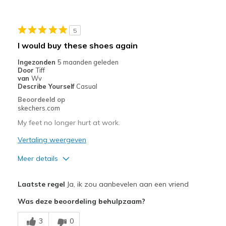
5
I would buy these shoes again
Ingezonden
5 maanden geleden
Door
Tiff
van
Wv
Describe Yourself
Casual
Beoordeeld op
skechers.com
My feet no longer hurt at work.
Vertaling weergeven
Meer details
Pluspunten
Laatste regel
Ja, ik zou aanbevelen aan een vriend
Breathe Well
Was deze beoordeling behulpzaam?
Comfortable
3
0