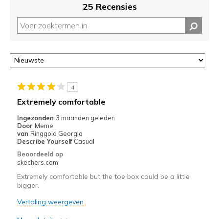
migratie
25 Recensies
controleren
op
deze
page
of
door
<a
href="javascript:location.href=location.pathname;">hier</a>
4
de
Extremely comfortable
page
met
Ingezonden
3 maanden geleden
Door
Meme
de
van
Ringgold Georgia
migratiegeschiedenis
Describe Yourself
Casual
van
Beoordeeld op
de
skechers.com
page_id
Extremely comfortable but the toe box could be a little
te
bigger.
bezoeken.
Vertaling weergeven