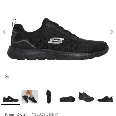
Kleur
Zwart
(#
150291
BBK
)