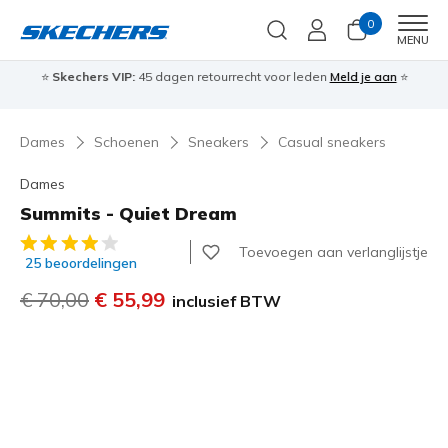
0
Men
MENU
⭐
Skechers VIP:
45 dagen retourrecht voor leden
Meld je aan
⭐
🎁
Dames
Schoenen
Sneakers
Casual sneakers
Dames
Summits - Quiet Dream
4,3 van de 5 klantbeoordelingen
Toevoegen aan verlanglijstje
25 beoordelingen
Prijs verlaagd van
€ 70,00
naar
€ 55,99
inclusief BTW