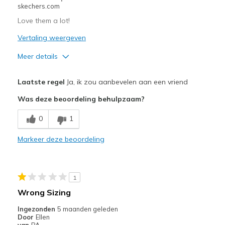
skechers.com
Sizing
Feels true to size
View On Shoes
Shoes are for Wearing
Love them a lot!
Vertaling weergeven
Meer details
Pluspunten
Laatste regel
Ja, ik zou aanbevelen aan een vriend
Attractive Design
Was deze beoordeling behulpzaam?
Breathe Well
0
1
Comfortable
Markeer deze beoordeling
Durable
Stylish
1
Beste toepassingen
Wrong Sizing
Casual Wear
Ingezonden
5 maanden geleden
Door
Ellen
Going Out
van
PA