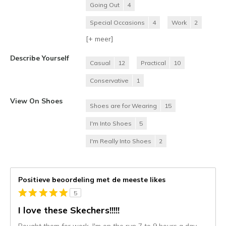
Going Out
4
Special Occasions
4
Work
2
[+
meer
]
Describe Yourself
Casual
12
Practical
10
Conservative
1
View On Shoes
Shoes are for Wearing
15
I'm Into Shoes
5
I'm Really Into Shoes
2
Positieve beoordeling met de meeste likes
5
I love these Skechers!!!!!
Bought them for work. I'm on the run 7 to 9 hours a day.