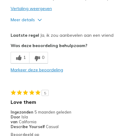
Vertaling weergeven
Meer details
Pluspunten
Laatste regel
Ja, ik zou aanbevelen aan een vriend
Attractive Design
Was deze beoordeling behulpzaam?
Comfortable
1
0
Stylish
Markeer deze beoordeling
Beste toepassingen
Casual Wear
5
Going Out
Love them
Special Occasions
Ingezonden
5 maanden geleden
Door
Isla
Travel
van
California
Describe Yourself
Casual
Width
Feels true to width
Beoordeeld op