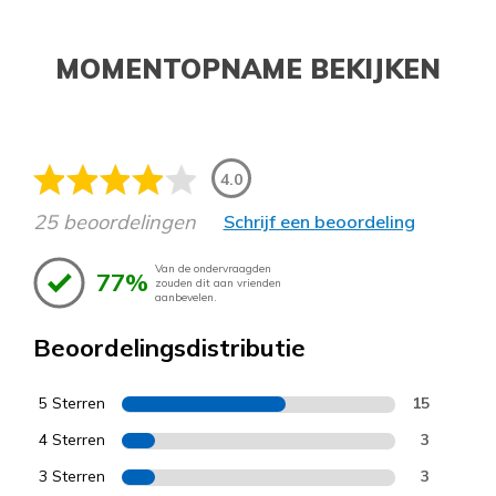
MOMENTOPNAME BEKIJKEN
4.0
25 beoordelingen
Schrijf een beoordeling
Van de ondervraagden
77%
zouden dit aan vrienden
aanbevelen.
Beoordelingsdistributie
5 Sterren
15
4 Sterren
3
3 Sterren
3