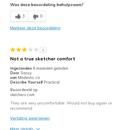
Was deze beoordeling behulpzaam?
Beste toepassingen
3
0
Casual Wear
Markeer deze beoordeling
Travel
Width
Feels true to width
3
Sizing
Feels true to size
Not a true sketcher comfort
View On Shoes
Shoes are for Wearing
Ingezonden
6 maanden geleden
Door
Sassy
van
Modesto, ca
Describe Yourself
Practical
Beoordeeld op
skechers.com
They are very uncomfortable. Would not buy again or
recommend
Vertaling weergeven
Meer details