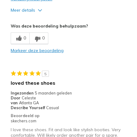
Meer details
Sizing
Feels true to size
Was deze beoordeling behulpzaam?
0
0
Markeer deze beoordeling
5
loved these shoes
Ingezonden
5 maanden geleden
Door
Celeste
van
Atlanta GA
Describe Yourself
Casual
Beoordeeld op
skechers.com
I love these shoes. Fit and look like stylish booties. Very
comfortable. Will likely order another pair for a spare.