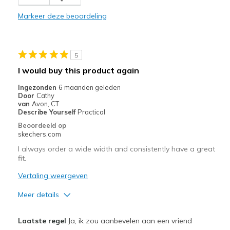
Durable
Markeer deze beoordeling
Stylish
Beste toepassingen
5
Casual Wear
I would buy this product again
Travel
Ingezonden
6 maanden geleden
Door
Cathy
Width
Feels true to width
van
Avon, CT
Describe Yourself
Practical
Sizing
Feels true to size
Beoordeeld op
View On Shoes
Shoes are for Wearing
skechers.com
I always order a wide width and consistently have a great
fit.
Vertaling weergeven
Meer details
Pluspunten
Laatste regel
Ja, ik zou aanbevelen aan een vriend
Comfortable