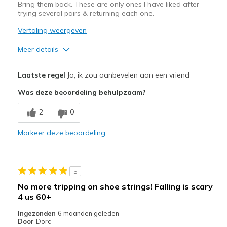
Bring them back. These are only ones I have liked after
trying several pairs & returning each one.
Vertaling weergeven
Meer details
Pluspunten
Laatste regel
Ja, ik zou aanbevelen aan een vriend
Attractive Design
Was deze beoordeling behulpzaam?
Comfortable
2
0
Stylish
Markeer deze beoordeling
Beste toepassingen
Casual Wear
5
Width
Feels true to width
No more tripping on shoe strings! Falling is scary
Sizing
Feels true to size
4 us 60+
View On Shoes
Shoes are for Wearing
Ingezonden
6 maanden geleden
Door
Dorc