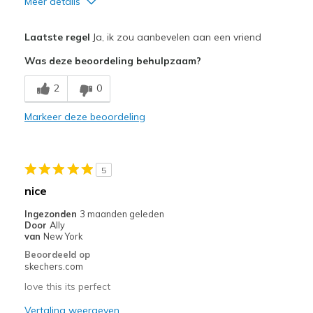
Meer details
Pluspunten
Laatste regel
Ja, ik zou aanbevelen aan een vriend
Attractive Design
Was deze beoordeling behulpzaam?
Breathe Well
2
0
Comfortable
Markeer deze beoordeling
Durable
Stylish
5
Beste toepassingen
nice
Casual Wear
Ingezonden
3 maanden geleden
Door
Ally
Width
Feels too narrow
van
New York
Sizing
Feels true to size
Beoordeeld op
skechers.com
View On Shoes
Shoes are for Wearing
love this its perfect
Vertaling weergeven