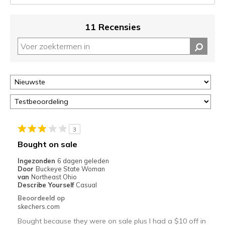
kunt
de
status
11 Recensies
van
je
migratie
controleren
op
deze
page
of
door
<a
3
href="javascript:location.href=location.pathname;">hier</a>
Bought on sale
de
page
Ingezonden
6 dagen geleden
Door
Buckeye State Woman
met
van
Northeast Ohio
de
Describe Yourself
Casual
migratiegeschiedenis
Beoordeeld op
van
skechers.com
de
Bought because they were on sale plus I had a $10 off in
page_id