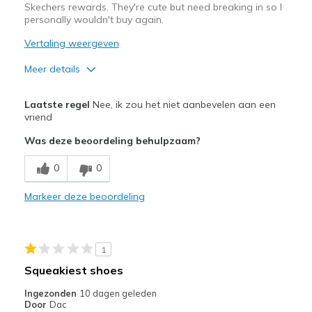
Skechers rewards. They're cute but need breaking in so I
te
personally wouldn't buy again.
bezoeken.
Vertaling weergeven
Meer details
Pluspunten
Laatste regel
Nee, ik zou het niet aanbevelen aan een
Attractive Design
vriend
Was deze beoordeling behulpzaam?
Minpunten
Need Break In
0
0
Beste toepassingen
Markeer deze beoordeling
Casual Wear
Width
Feels true to width
1
Sizing
Feels true to size
Squeakiest shoes
View On Shoes
Shoes are for Wearing
Ingezonden
10 dagen geleden
Door
Dac