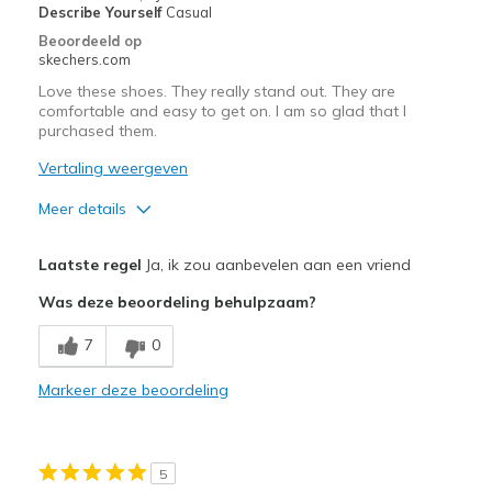
Describe Yourself
Casual
Beoordeeld op
skechers.com
Love these shoes. They really stand out. They are
comfortable and easy to get on. I am so glad that I
purchased them.
Vertaling weergeven
Meer details
Pluspunten
Laatste regel
Ja, ik zou aanbevelen aan een vriend
Attractive Design
Was deze beoordeling behulpzaam?
Breathe Well
7
0
Comfortable
Markeer deze beoordeling
Durable
Stylish
5