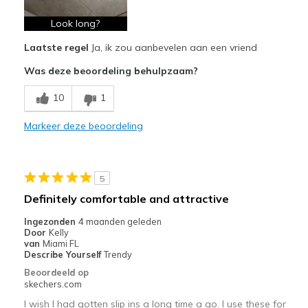
Stylish
Look long?
Laatste regel
Ja, ik zou aanbevelen aan een vriend
Minpunten
Was deze beoordeling behulpzaam?
I like to try on shoes before a purchase.
10
1
I'm between a 9 and 9.5
Markeer deze beoordeling
Beste toepassingen
Casual Wear
Going Out
5
Definitely comfortable and attractive
Travel
Ingezonden
4 maanden geleden
Width
Feels true to width
Door
Kelly
van
Miami FL
Sizing
Feels half size too big
Describe Yourself
Trendy
View On Shoes
I'm Into Shoes
Beoordeeld op
skechers.com
I wish I had gotten slip ins a long time a go. I use these for