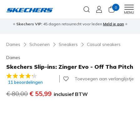
0
Men
MENU
⭐
Skechers VIP:
45 dagen retourrecht voor leden
Meld je aan
⭐
🎁
Dames
Schoenen
Sneakers
Casual sneakers
Dames
Skechers Slip-ins: Zinger Evo - Off Tha Pitch
4 van de 5 klantbeoordelingen
Toevoegen aan verlanglijstje
11 beoordelingen
Prijs verlaagd van
€ 80,00
naar
€ 55,99
inclusief BTW