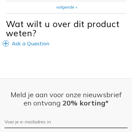
Casual Wear
volgende
»
Width
Feels true to width
Wat wilt u over dit product
Sizing
Feels half size too big
weten?
View On Shoes
I'm Into Shoes
Ask a Question
Meld je aan voor onze nieuwsbrief
en ontvang
20% korting*
E-mailadres