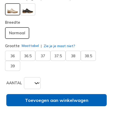
geselecteerd
Breedte
Normaal
Grootte
Maattabel
Zie je je maat niet?
36
36.5
37
37.5
38
38.5
39
AANTAL
Toevoegen aan winkelwagen