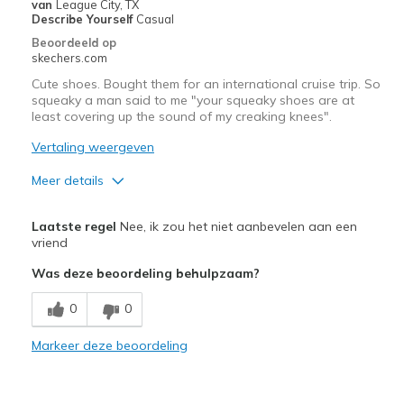
van
League City, TX
Describe Yourself
Casual
Beoordeeld op
skechers.com
Cute shoes. Bought them for an international cruise trip. So
squeaky a man said to me "your squeaky shoes are at
least covering up the sound of my creaking knees".
Vertaling weergeven
Meer details
Pluspunten
Laatste regel
Nee, ik zou het niet aanbevelen aan een
Attractive Design
vriend
Was deze beoordeling behulpzaam?
Minpunten
Squeakiest shoes
0
0
Beste toepassingen
Markeer deze beoordeling
Casual Wear