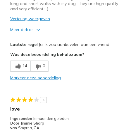
long and short walks with my dog. They are high quality
and very efficient :-).
Vertaling weergeven
Meer details
Pluspunten
Laatste regel
Ja, ik zou aanbevelen aan een vriend
Attractive Design
Was deze beoordeling behulpzaam?
Comfortable
14
0
Stylish
Markeer deze beoordeling
Minpunten
Wide at the arch so not as slimming as Sambas
4
Beste toepassingen
love
Casual Wear
Ingezonden
5 maanden geleden
Door
Jimmie Sharp
Travel
van
Smyrna, GA