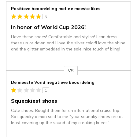
Positieve beoordeling met de meeste likes
5
In honor of World Cup 2026!
I love these shoes! Comfortable and stylish! I can dress
these up or down and I love the silver color!I love the shine
and the glitter embedded in the sole..nice touch of bling!
VS
Je
content
De meeste Vond negatieve beoordeling
wordt
1
momenteel
gemigreerd
Squeakiest shoes
naar
Cute shoes. Bought them for an international cruise trip.
de
So squeaky a man said to me "your squeaky shoes are at
niejee
least covering up the sound of my creaking knees".
page_id.
Je