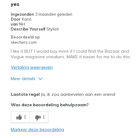
Beste toepassingen
yes
Casual Wear
Ingezonden
3 maanden geleden
Door
Karin
Going Out
van
NH
Describe Yourself
Stylish
Travel
Beoordeeld op
skechers.com
Width
Feels true to width
I like it BUT I would buy more if I could find the Bazaar and
Sizing
Feels true to size
Vogue magasine sneakers. MAKE it easier for me to do this.
View On Shoes
I'm Into Shoes
Vertaling weergeven
Meer details
Pluspunten
Laatste regel
Ja, ik zou aanbevelen aan een vriend
Attractive Design
Was deze beoordeling behulpzaam?
Comfortable
1
1
Stylish
Markeer deze beoordeling
Beste toepassingen