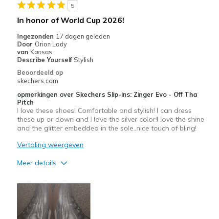
Width
Feels true to width
5
Sizing
Feels true to size
In honor of World Cup 2026!
View On Shoes
I'm Into Shoes
Ingezonden
17 dagen geleden
Door
Orion Lady
van
Kansas
Describe Yourself
Stylish
Beoordeeld op
skechers.com
opmerkingen over Skechers Slip-ins: Zinger Evo - Off Tha
Pitch
I love these shoes! Comfortable and stylish! I can dress
these up or down and I love the silver color!I love the shine
and the glitter embedded in the sole..nice touch of bling!
Vertaling weergeven
Meer details
Pluspunten
Attractive Design
Comfortable