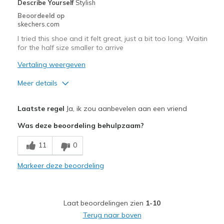
Describe Yourself
Stylish
Width
Feels true to width
Beoordeeld op
Sizing
Feels true to size
skechers.com
View On Shoes
I'm Really Into Shoes
I tried this shoe and it felt great, just a bit too long. Waitin
for the half size smaller to arrive
Vertaling weergeven
Meer details
Pluspunten
Laatste regel
Ja, ik zou aanbevelen aan een vriend
Attractive Design
Was deze beoordeling behulpzaam?
Breathe Well
11
0
Comfortable
Markeer deze beoordeling
Durable
Stylish
Laat beoordelingen zien
1-10
Beste toepassingen
Terug naar boven