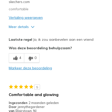
skechers.com
Width
Feels true to width
comfortable
Sizing
Feels true to size
Vertaling weergeven
View On Shoes
I'm Into Shoes
Meer details
Pluspunten
Laatste regel
Ja, ik zou aanbevelen aan een vriend
Attractive Design
Was deze beoordeling behulpzaam?
Beste toepassingen
4
0
Casual Wear
Markeer deze beoordeling
Width
Feels true to width
Sizing
Feels true to size
View On Shoes
Shoes are for Wearing
5
Comfortable and glowing
Ingezonden
2 maanden geleden
Door
jennythegardener
van
Blairstown, NJ