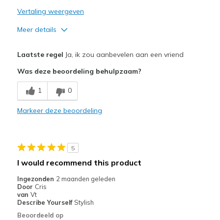
Vertaling weergeven
Meer details
Pluspunten
Laatste regel
Ja, ik zou aanbevelen aan een vriend
Attractive Design
Was deze beoordeling behulpzaam?
Breathe Well
1
0
Comfortable
Markeer deze beoordeling
Durable
Stylish
5
Beste toepassingen
I would recommend this product
Casual Wear
Ingezonden
2 maanden geleden
Door
Cris
Going Out
van
Vt
Describe Yourself
Stylish
Special Occasions
Beoordeeld op