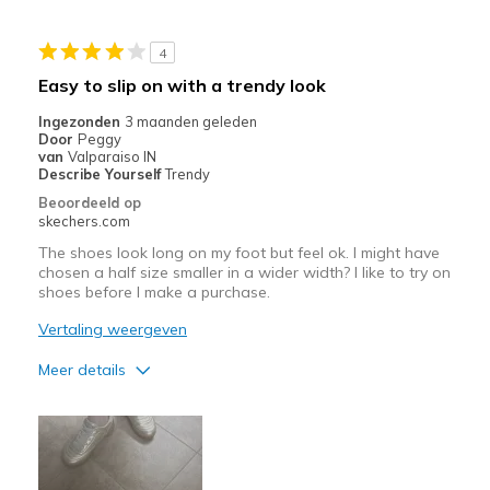
Going Out
4
View On Shoes
I'm Into Shoes
Easy to slip on with a trendy look
Ingezonden
3 maanden geleden
Door
Peggy
van
Valparaiso IN
Describe Yourself
Trendy
Beoordeeld op
skechers.com
The shoes look long on my foot but feel ok. I might have
chosen a half size smaller in a wider width? I like to try on
shoes before I make a purchase.
Vertaling weergeven
Meer details
Pluspunten
Attractive Design
Comfortable