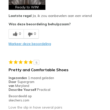
Stylish
Ready to WIN!
Laatste regel
Ja, ik zou aanbevelen aan een vriend
Beste toepassingen
Was deze beoordeling behulpzaam?
Casual Wear
0
0
Going Out
Travel
Markeer deze beoordeling
Width
Feels true to width
Sizing
Feels true to size
5
View On Shoes
Shoes are for Wearing
Pretty and Comfortable Shoes
Ingezonden
1 maand geleden
Door
Supergram
van
Maryland
Describe Yourself
Practical
Beoordeeld op
skechers.com
Love the slip in have several pairs