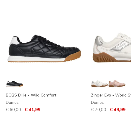
BOBS Billie - Wild Comfort
Zinger Evo - World St
Dames
Dames
Prijs verlaagd van
naar
Prijs verlaagd van
naar
€ 60,00
€ 41,99
€ 70,00
€ 49,99