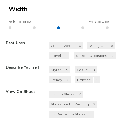
Width
Feels too narrow
Feels too wide
Best Uses
Casual Wear
10
Going Out
6
Travel
4
Special Occasions
2
Describe Yourself
Stylish
5
Casual
3
Trendy
2
Practical
1
View On Shoes
I'm Into Shoes
7
Shoes are for Wearing
3
I'm Really Into Shoes
1