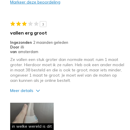
Markeer deze beoordeling
Stylish
Beste toepassingen
3
Casual Wear
vallen erg groot
Going Out
Ingezonden
2 maanden geleden
Door
illi
Special Occasions
van
amsterdam
Ze vallen een stuk groter dan normale maat: ruim 1 maat
Travel
groter. Hierdoor moet ik ze ruilen. Heb ook een ander model
in maat 38 besteld en die is ook te groot, maar iets minder,
Width
Feels true to width
ongeveer 1 maat te groot. Je moet wel van de maten op
aan kunnen als je online bestelt.
Sizing
Feels true to size
View On Shoes
Shoes are for Wearing
Meer details
Pluspunten
Leuk model
Maat
Lijkt een volledige maat te groot
in welke wereld is dit