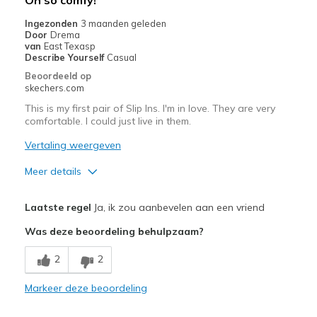
Oh so comfy!
Casual Wear
Ingezonden
3 maanden geleden
Door
Drema
Width
Feels true to width
van
East Texasp
Describe Yourself
Casual
Sizing
Feels true to size
Beoordeeld op
View On Shoes
Shoes are for Wearing
skechers.com
This is my first pair of Slip Ins. I'm in love. They are very
comfortable. I could just live in them.
Vertaling weergeven
Meer details
Pluspunten
Laatste regel
Ja, ik zou aanbevelen aan een vriend
Attractive Design
Was deze beoordeling behulpzaam?
Breathe Well
2
2
Comfortable
Markeer deze beoordeling
Durable