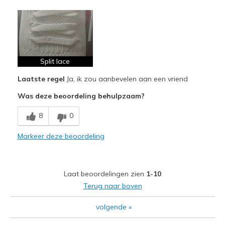
Pluspunten
Comfortable
Minpunten
Poor Quality
Split lace
Laatste regel
Ja, ik zou aanbevelen aan een vriend
Beste toepassingen
Was deze beoordeling behulpzaam?
Casual Wear
8
0
Width
Feels true to width
Sizing
Feels true to size
Markeer deze beoordeling
View On Shoes
Shoes are for Wearing
Laat beoordelingen zien
1-10
Terug naar boven
volgende
»