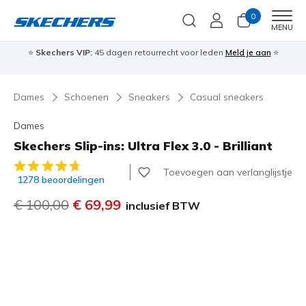
0
Men
MENU
⭐
Skechers VIP:
45 dagen retourrecht voor leden
Meld je aan
⭐
🎁
Dames
Schoenen
Sneakers
Casual sneakers
Dames
Skechers Slip-ins: Ultra Flex 3.0 - Brilliant
4,1 van de 5 klantbeoordelingen
Toevoegen aan verlanglijstje
1278 beoordelingen
Prijs verlaagd van
€ 100,00
naar
€ 69,99
inclusief BTW