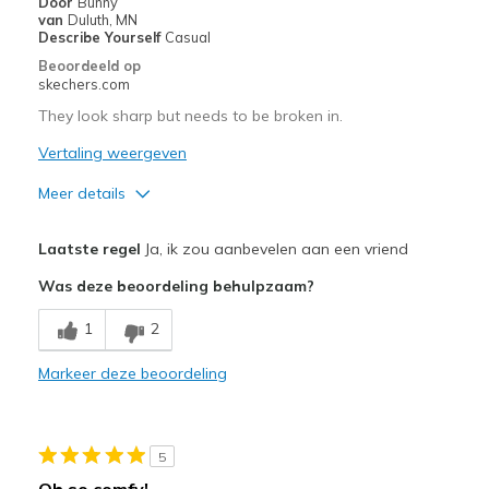
Door
Bunny
van
Duluth, MN
Describe Yourself
Casual
Beoordeeld op
skechers.com
They look sharp but needs to be broken in.
Vertaling weergeven
Meer details
Pluspunten
Laatste regel
Ja, ik zou aanbevelen aan een vriend
Attractive Design
Was deze beoordeling behulpzaam?
Durable
1
2
Stylish
Markeer deze beoordeling
Minpunten
Need Break In
5
Beste toepassingen