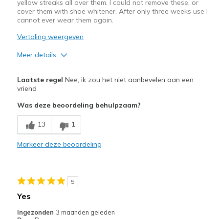
yellow streaks all over them. I could not remove these, or
cover them with shoe whitener. After only three weeks use I
cannot ever wear them again.
Vertaling weergeven
Meer details
Beste toepassingen
Laatste regel
Nee, ik zou het niet aanbevelen aan een
Casual Wear
vriend
Was deze beoordeling behulpzaam?
View On Shoes
Shoes are for Wearing
13
1
Markeer deze beoordeling
5
Yes
Ingezonden
3 maanden geleden