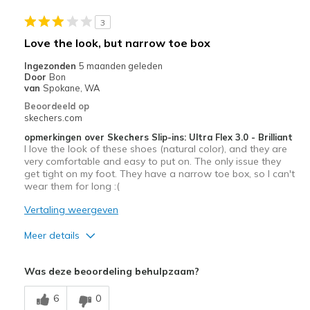
Width
Feels true to width
3
Sizing
Feels half size too big
Love the look, but narrow toe box
View On Shoes
Shoes are for Wearing
Ingezonden
5 maanden geleden
Door
Bon
van
Spokane, WA
Beoordeeld op
skechers.com
opmerkingen over Skechers Slip-ins: Ultra Flex 3.0 - Brilliant
I love the look of these shoes (natural color), and they are
very comfortable and easy to put on. The only issue they
get tight on my foot. They have a narrow toe box, so I can't
wear them for long :(
Vertaling weergeven
Meer details
Pluspunten
Was deze beoordeling behulpzaam?
Attractive Design
6
0
Breathe Well