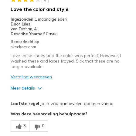
4
Love the color and style
Ingezonden
1 maand geleden
Door
Jules
van
Dothan, AL
Describe Yourself
Casual
Beoordeeld op
skechers.com
Love these shoes and the color was perfect. However, I
washed these and laces frayed. Sick that these are no
longer available.
Vertaling weergeven
Meer details
Pluspunten
Laatste regel
Ja, ik zou aanbevelen aan een vriend
Attractive Design
Was deze beoordeling behulpzaam?
Breathe Well
3
0
Comfortable