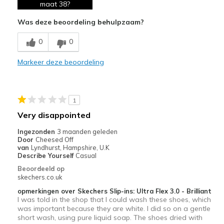
maat 38?
Was deze beoordeling behulpzaam?
0
0
Markeer deze beoordeling
1
Very disappointed
Ingezonden
3 maanden geleden
Door
Cheesed Off
van
Lyndhurst, Hampshire, U.K
Describe Yourself
Casual
Beoordeeld op
skechers.co.uk
opmerkingen over Skechers Slip-ins: Ultra Flex 3.0 - Brilliant
I was told in the shop that I could wash these shoes, which
was important because they are white. I did so on a gentle
short wash, using pure liquid soap. The shoes dried with