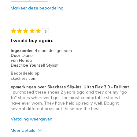
Markeer deze beoordeling
5
I would buy again.
Ingezonden
4 maanden geleden
Door
Diane
van
Florida
Describe Yourself
Stylish
Beoordeeld op
skechers.com
opmerkingen over Skechers Slip-ins: Ultra Flex 3.0 - Brilliant
I purchased these shoes 2 years ago and they are my "go
to" shoes wherever I go. The most comfortable shoes I
have ever worn. They have held up really well. Bought
several different pairs but these are the best.
Vertaling weergeven
Meer details