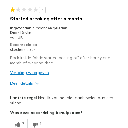
Stylish
1
Beste toepassingen
Started breaking after a month
Casual Wear
Ingezonden
4 maanden geleden
Door
Devlin
Going Out
van
UK
Beoordeeld op
Special Occasions
skechers.co.uk
Travel
Back inside fabric started peeling off after barely one
month of wearing them
Width
Feels true to width
Vertaling weergeven
Sizing
Feels true to size
Meer details
View On Shoes
Shoes are for Wearing
Minpunten
Laatste regel
Nee, ik zou het niet aanbevelen aan een
Poor Quality
vriend
Was deze beoordeling behulpzaam?
2
1