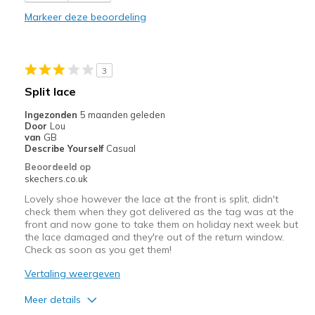
Markeer deze beoordeling
Stylish
Beste toepassingen
3
Casual Wear
Split lace
Width
Feels too narrow
Ingezonden
5 maanden geleden
Sizing
Feels true to size
Door
Lou
van
GB
Describe Yourself
Casual
Beoordeeld op
skechers.co.uk
Lovely shoe however the lace at the front is split, didn't
check them when they got delivered as the tag was at the
front and now gone to take them on holiday next week but
the lace damaged and they're out of the return window.
Check as soon as you get them!
Vertaling weergeven
Meer details