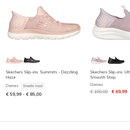
Skechers Slip-ins: Summits - Dazzling
Skechers Slip-ins: Ult
Haze
Smooth Step
Dames
Dames
Breedte maat
Prijs verlaagd van
naar
€ 100,00
€ 69,99
-
€ 59,99
€ 85,00