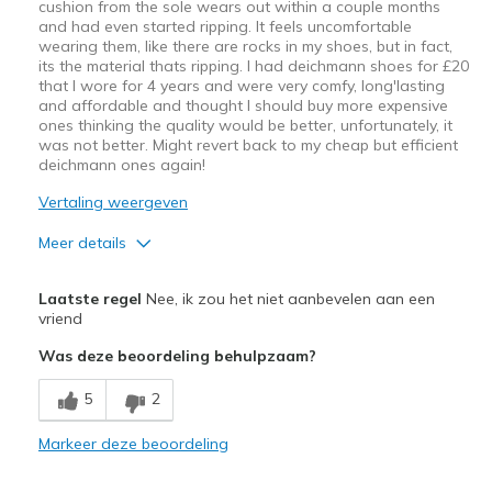
cushion from the sole wears out within a couple months
and had even started ripping. It feels uncomfortable
wearing them, like there are rocks in my shoes, but in fact,
its the material thats ripping. I had deichmann shoes for £20
that I wore for 4 years and were very comfy, long'lasting
and affordable and thought I should buy more expensive
ones thinking the quality would be better, unfortunately, it
was not better. Might revert back to my cheap but efficient
deichmann ones again!
Vertaling weergeven
Meer details
Minpunten
Laatste regel
Nee, ik zou het niet aanbevelen aan een
Poor Cushioning
vriend
Was deze beoordeling behulpzaam?
Poor Quality
5
2
Wear Out Quickly
Markeer deze beoordeling
Beste toepassingen
Casual Wear