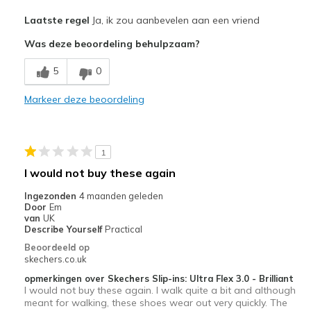
Pluspunten
Laatste regel
Ja, ik zou aanbevelen aan een vriend
Attractive Design
Was deze beoordeling behulpzaam?
Breathe Well
5
0
Comfortable
Markeer deze beoordeling
Durable
Stylish
1
Beste toepassingen
I would not buy these again
Casual Wear
Ingezonden
4 maanden geleden
Door
Em
Going Out
van
UK
Describe Yourself
Practical
Travel
Beoordeeld op
skechers.co.uk
Width
Feels true to width
opmerkingen over Skechers Slip-ins: Ultra Flex 3.0 - Brilliant
Sizing
Feels true to size
I would not buy these again. I walk quite a bit and although
meant for walking, these shoes wear out very quickly. The
View On Shoes
I'm Into Shoes