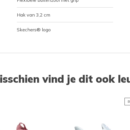
Flexibele buitenzool met grip
Hak van 3,2 cm
Skechers® logo
isschien vind je dit ook le
B