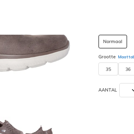
geselecte
Breedte
Normaal
Grootte
Maatta
35
36
AANTAL