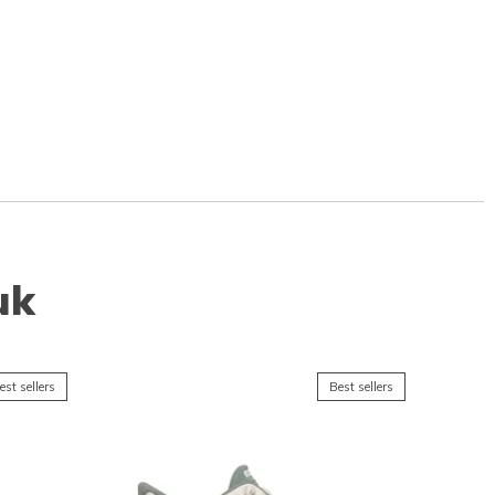
uk
est sellers
Best sellers