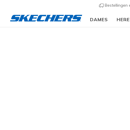
Bestellingen
DAMES
HER
Dames
Schoenen
Sneakers
Casual sneaker