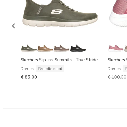
Skechers Slip-ins: Summits - True Stride
Skechers Sl
Dames
Dames
Breedte maat
€ 85,00
Prijs ver
€ 100,00