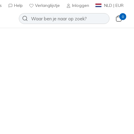
s
Help
Verlanglijstje
Inloggen
NLD | EUR
0
Slip-ins: Summits - Unknown Trail
Toevoegen aan verlanglijstje
 beoordelingen
tbeoordelingen
inclusief BTW
50254
BRN
)