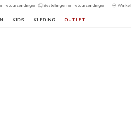
 en retourzendingen
Bestellingen en retourzendingen
Winkel
EN
KIDS
KLEDING
OUTLET
⭐
Skechers VIP:
45 dagen retourrecht voor leden
Meld je aan
⭐
s
Dames
Skechers 
6
5 van de 5 klan
€ 85,00
Kleur
Bruin
(#
1