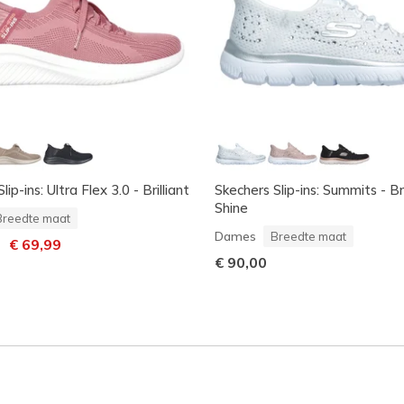
ip-ins: Ultra Flex 3.0 - Brilliant
Skechers Slip-ins: Summits - Bri
Shine
Breedte maat
Dames
Breedte maat
laagd van
naar
€ 69,99
€ 90,00