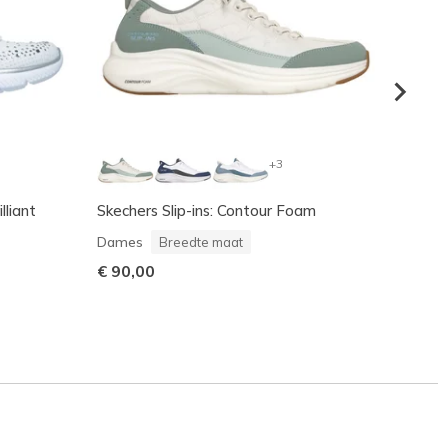
+3
lliant
Skechers Slip-ins: Contour Foam
Skeche
Dame
Dames
Breedte maat
€ 90,
€ 90,00