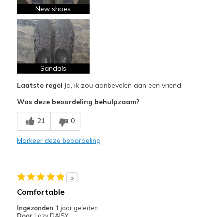
New shoes
Sandals
Laatste regel
Ja, ik zou aanbevelen aan een vriend
Was deze beoordeling behulpzaam?
21
0
Markeer deze beoordeling
5
Comfortable
Ingezonden
1 jaar geleden
Door
Lazy DAISY