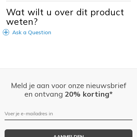
Travel
Wat wilt u over dit product
Width
Feels too wide
weten?
Sizing
Feels true to size
View On Shoes
I'm Into Shoes
Ask a Question
Meld je aan voor onze nieuwsbrief
en ontvang
20% korting*
E-mailadres
AANMELDEN