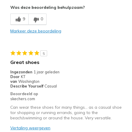
Attractive Design
Was deze beoordeling behulpzaam?
Breathe Well
9
0
Comfortable
Markeer deze beoordeling
Beste toepassingen
Casual Wear
5
Travel
Great shoes
Width
Feels true to width
Ingezonden
1 jaar geleden
Door
KT
Sizing
Feels true to size
van
Washington
View On Shoes
Shoes are for Wearing
Describe Yourself
Casual
Beoordeeld op
skechers.com
Can wear these shoes for many things... as a casual shoe
tor shopping or running errands, going to the
beach/swimming or around the house. Very versatile.
Vertaling weergeven