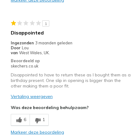
Durable
Stylish
1
Beste toepassingen
Disappointed
Casual Wear
Ingezonden
3 maanden geleden
Door
Lou
Going Out
van
West Wales, UK.
Beoordeeld op
Travel
skechers.co.uk
Disappointed to have to return these as I bought them as a
Width
Feels true to width
birthday present. One slip in opening is bigger than the
Sizing
Feels true to size
other making them a poor fit.
View On Shoes
Shoes are for Wearing
Vertaling weergeven
Was deze beoordeling behulpzaam?
6
1
Markeer deze beoordeling