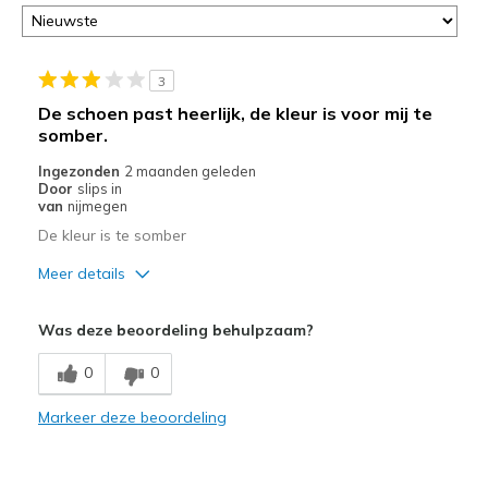
3
De schoen past heerlijk, de kleur is voor mij te
somber.
Ingezonden
2 maanden geleden
Door
slips in
van
nijmegen
De kleur is te somber
Meer details
Pluspunten
Was deze beoordeling behulpzaam?
Leuk model
0
0
Breedte
Lijkt goed van breedte
Markeer deze beoordeling
Maat
Lijkt goed van maat