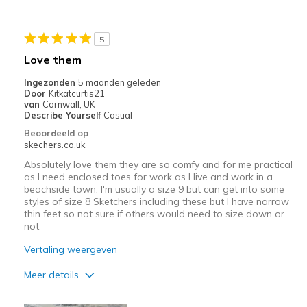
5
Love them
Ingezonden
5 maanden geleden
Door
Kitkatcurtis21
van
Cornwall, UK
Describe Yourself
Casual
Beoordeeld op
skechers.co.uk
Absolutely love them they are so comfy and for me practical
as I need enclosed toes for work as I live and work in a
beachside town. I'm usually a size 9 but can get into some
styles of size 8 Sketchers including these but I have narrow
thin feet so not sure if others would need to size down or
not.
Vertaling weergeven
Meer details
Pluspunten