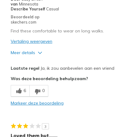
van
Minnesota
Describe Yourself
Casual
Beoordeeld op
skechers.com
Find these comfortable to wear on long walks.
Vertaling weergeven
Meer details
Pluspunten
Laatste regel
Ja, ik zou aanbevelen aan een vriend
Breathe Well
Was deze beoordeling behulpzaam?
Comfortable
6
0
Durable
Markeer deze beoordeling
Beste toepassingen
Casual Wear
3
Width
Feels true to width
Loved them but.......