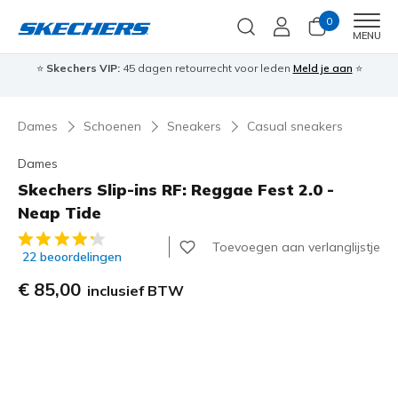
0
Men
MENU
⭐
Skechers VIP:
45 dagen retourrecht voor leden
Meld je aan
⭐
🎁
Dames
Schoenen
Sneakers
Casual sneakers
Dames
Skechers Slip-ins RF: Reggae Fest 2.0 -
Neap Tide
5 van de 5 klantbeoordelingen
Toevoegen aan verlanglijstje
22 beoordelingen
€ 85,00
inclusief BTW