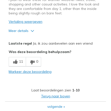
shopping and other casual activities. I love the look and
they are comfortable from day 1, other than the inside
being slightly rough on bare feet.
Vertaling weergeven
Meer details
Pluspunten
Laatste regel
Ja, ik zou aanbevelen aan een vriend
Attractive Design
Was deze beoordeling behulpzaam?
Breathe Well
11
0
Comfortable
Markeer deze beoordeling
Stylish
Beste toepassingen
Laat beoordelingen zien
1-10
Casual Wear
Terug naar boven
Going Out
volgende
»