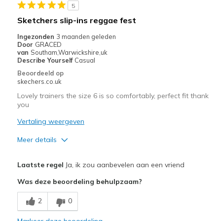
5
Sketchers slip-ins reggae fest
Ingezonden
3 maanden geleden
Door
GRACED
van
Southam,Warwickshire,uk
Describe Yourself
Casual
Beoordeeld op
skechers.co.uk
Lovely trainers the size 6 is so comfortably, perfect fit thank
you
Vertaling weergeven
Meer details
Pluspunten
Laatste regel
Ja, ik zou aanbevelen aan een vriend
Attractive Design
Was deze beoordeling behulpzaam?
Breathe Well
2
0
Comfortable
Markeer deze beoordeling