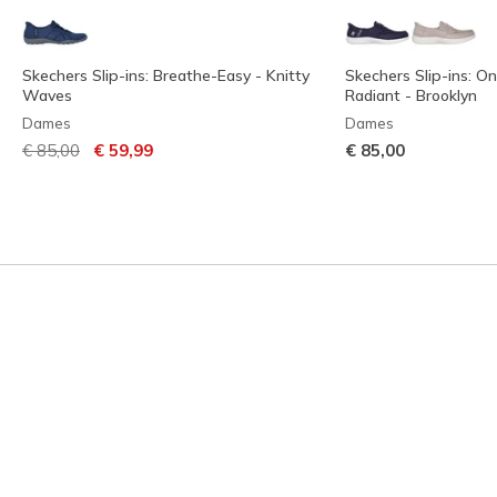
Skechers Slip-ins: Breathe-Easy - Knitty
Skechers Slip-ins: O
Waves
Radiant - Brooklyn
Dames
Dames
Prijs verlaagd van
naar
€ 85,00
€ 59,99
€ 85,00