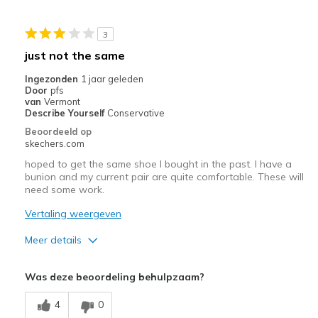
Beste toepassingen
3
Casual Wear
just not the same
Width
Feels true to width
Ingezonden
1 jaar geleden
Sizing
Feels half size too small
Door
pfs
van
Vermont
View On Shoes
I'm Into Shoes
Describe Yourself
Conservative
Beoordeeld op
skechers.com
hoped to get the same shoe I bought in the past. I have a
bunion and my current pair are quite comfortable. These will
need some work.
Vertaling weergeven
Meer details
Pluspunten
Was deze beoordeling behulpzaam?
Attractive Design
4
0
Minpunten