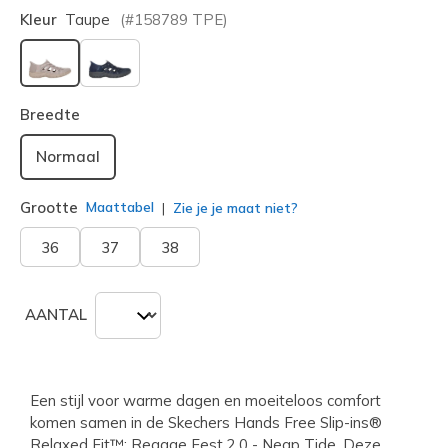
Kleur
Taupe
(#
158789
TPE
)
geselecteerd
Breedte
Normaal
Grootte
Maattabel
Zie je je maat niet?
36
37
38
AANTAL
Een stijl voor warme dagen en moeiteloos comfort
komen samen in de Skechers Hands Free Slip-ins®
Relaxed Fit™: Reggae Fest 2.0 - Neap Tide. Deze