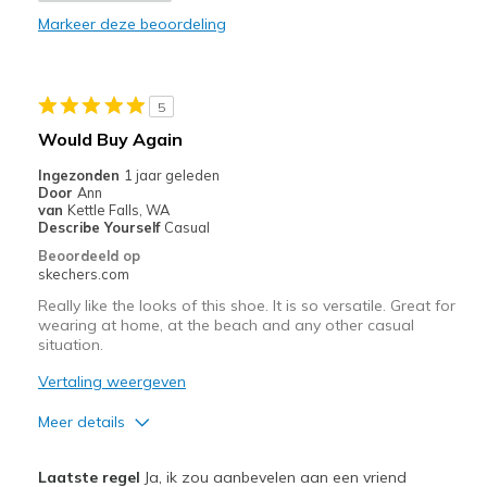
Markeer deze beoordeling
Need Break In
Width
Feels too narrow
Sizing
Feels true to size
5
View On Shoes
Shoes are for Wearing
Would Buy Again
Ingezonden
1 jaar geleden
Door
Ann
van
Kettle Falls, WA
Describe Yourself
Casual
Beoordeeld op
skechers.com
Really like the looks of this shoe. It is so versatile. Great for
wearing at home, at the beach and any other casual
situation.
Vertaling weergeven
Meer details
Pluspunten
Laatste regel
Ja, ik zou aanbevelen aan een vriend