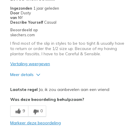
Sizing
Feels true to size
Ingezonden
1 jaar geleden
View On Shoes
Shoes are for Wearing
Door
Dusty
van
NY
Describe Yourself
Casual
Beoordeeld op
skechers.com
I find most of the slip in styles to be too tight & usually have
to return or order the 1/2 size up. Because of my having
plantar fasciitis, I have to be Careful & Sensible.
Vertaling weergeven
Meer details
Pluspunten
Laatste regel
Ja, ik zou aanbevelen aan een vriend
Attractive Design
Was deze beoordeling behulpzaam?
Stylish
9
0
Minpunten
Markeer deze beoordeling
Had to return because being ¹/² size too tight