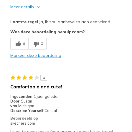
Meer details
Pluspunten
Laatste regel
Ja, ik zou aanbevelen aan een vriend
Attractive Design
Was deze beoordeling behulpzaam?
Breathe Well
8
0
Comfortable
Markeer deze beoordeling
Stylish
Beste toepassingen
4
Casual Wear
Comfortable and cute!
Travel
Ingezonden
1 jaar geleden
Door
Susan
Width
Feels true to width
van
Michigan
Describe Yourself
Casual
Sizing
Feels true to size
Beoordeeld op
View On Shoes
Shoes are for Wearing
skechers.com
I plan to wear these for warmer weather hikes, travel,