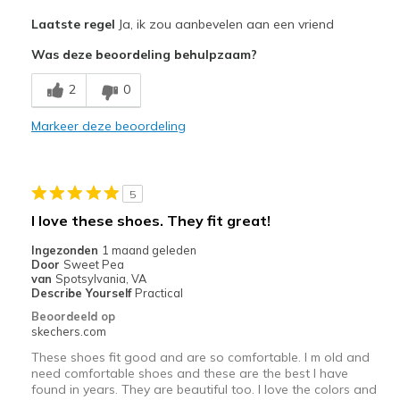
Pluspunten
Laatste regel
Ja, ik zou aanbevelen aan een vriend
Attractive Design
Was deze beoordeling behulpzaam?
Breathe Well
2
0
Comfortable
Markeer deze beoordeling
Durable
Stylish
5
Beste toepassingen
I love these shoes. They fit great!
Casual Wear
Ingezonden
1 maand geleden
Door
Sweet Pea
Going Out
van
Spotsylvania, VA
Describe Yourself
Practical
Work
Beoordeeld op
skechers.com
Width
Feels true to width
These shoes fit good and are so comfortable. I m old and
Sizing
Feels true to size
need comfortable shoes and these are the best I have
found in years. They are beautiful too. I love the colors and
View On Shoes
I'm Into Shoes