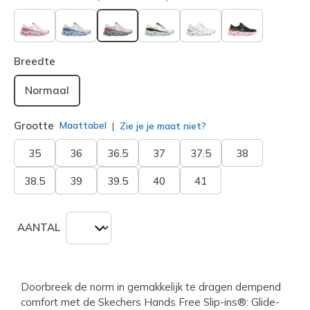
geselecteerd
Breedte
Normaal
Grootte
Maattabel
Zie je je maat niet?
35
36
36.5
37
37.5
38
38.5
39
39.5
40
41
AANTAL
Doorbreek de norm in gemakkelijk te dragen dempend
comfort met de Skechers Hands Free Slip-ins®: Glide-