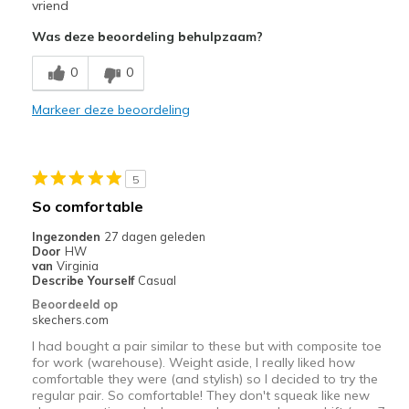
Attractive Design
vriend
Was deze beoordeling behulpzaam?
Minpunten
Top to toe shallow
0
0
Width
Markeer deze beoordeling
Feels too narrow
Sizing
Feels half size too small
5
So comfortable
Ingezonden
27 dagen geleden
Door
HW
van
Virginia
Describe Yourself
Casual
Beoordeeld op
skechers.com
I had bought a pair similar to these but with composite toe
for work (warehouse). Weight aside, I really liked how
comfortable they were (and stylish) so I decided to try the
regular pair. So comfortable! They don't squeak like new