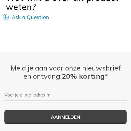
weten?
Travel
Ask a Question
Width
Feels true to width
Sizing
Feels true to size
View On Shoes
Shoes are for Wearing
Meld je aan voor onze nieuwsbrief
en ontvang
20% korting*
E-mailadres
AANMELDEN