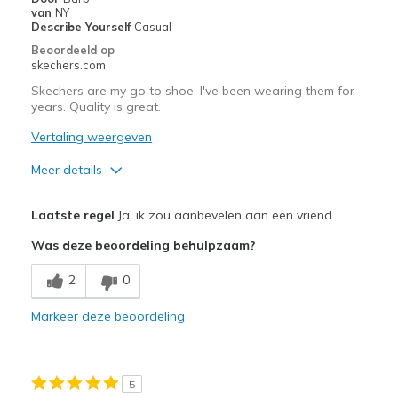
van
NY
Describe Yourself
Casual
Beoordeeld op
skechers.com
Skechers are my go to shoe. I've been wearing them for
years. Quality is great.
Vertaling weergeven
Meer details
Pluspunten
Laatste regel
Ja, ik zou aanbevelen aan een vriend
Attractive Design
Was deze beoordeling behulpzaam?
Comfortable
2
0
Beste toepassingen
Markeer deze beoordeling
Casual Wear
Width
Feels true to width
5
Sizing
Feels half size too big