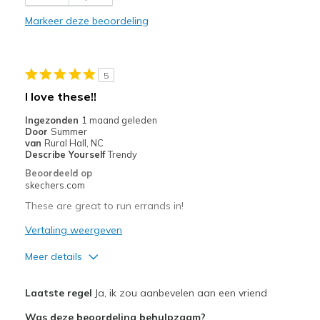
Minpunten
Markeer deze beoordeling
Haven't had long enough
Beste toepassingen
5
Casual Wear
I love these!!
Width
Feels true to width
Ingezonden
1 maand geleden
Sizing
Feels true to size
Door
Summer
van
Rural Hall, NC
View On Shoes
I'm Into Shoes
Describe Yourself
Trendy
Beoordeeld op
skechers.com
These are great to run errands in!
Vertaling weergeven
Meer details
Pluspunten
Laatste regel
Ja, ik zou aanbevelen aan een vriend
Attractive Design
Was deze beoordeling behulpzaam?