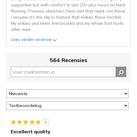
de
supportive but with comfort to last 10+ plus hours on hard
niejee
flooring. Previous sketchers have met that need, not these.
page_id.
I assume it's the slip in feature that makes these horrible.
Je
My ankles and heels feel bruised and my whole foot hurts
kunt
after wea
...
de
status
Lees verder recensie
van
je
migratie
564 Recensies
controleren
op
deze
page
of
door
<a
href="javascript:location.href=location.pathname;">hier</a>
de
page
5
met
Excellent quality
de