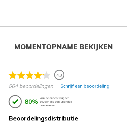
MOMENTOPNAME BEKIJKEN
4.3
564 beoordelingen
Schrijf een beoordeling
Van de ondervraagden
80%
zouden dit aan vrienden
aanbevelen.
Beoordelingsdistributie