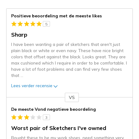
Positieve beoordeling met de meeste likes
5
Sharp
I have been wanting a pair of sketchers that aren't just
plain black or white or even navy. These have nice bright
colors that offset against the black. Looks great. They are
max cushioned which I require in order to be comfortable. I
have a lot of foot problems and can find very few shoes
that
...
Lees verder recensie
VS
Je
content
De meeste Vond negatieve beoordeling
wordt
3
momenteel
gemigreerd
Worst pair of Sketchers I've owned
naar
Bought these to be my work shoes, need something very