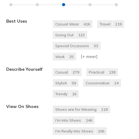
Best Uses
Casual Wear
416
Travel
219
Going Out
123
Special Occasions
33
[+
meer
]
Work
25
Describe Yourself
Casual
279
Practical
138
Stylish
59
Conservative
24
Trendy
16
View On Shoes
Shoes are for Wearing
219
I'm Into Shoes
146
I'm Really Into Shoes
106