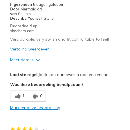
Ingezonden
5 dagen geleden
migratiegeschiedenis
Door
Mermaid grl
van
van
Chino hills
de
Describe Yourself
Stylish
page_id
Beoordeeld op
te
skechers.com
bezoeken.
Very durable, very stylish and fit comfortable to feel!
Vertaling weergeven
Meer details
Pluspunten
Laatste regel
Ja, ik zou aanbevelen aan een vriend
Attractive Design
Was deze beoordeling behulpzaam?
Beste toepassingen
1
0
Casual Wear
Markeer deze beoordeling
Width
Feels true to width
Sizing
Feels true to size
View On Shoes
I'm Into Shoes
4