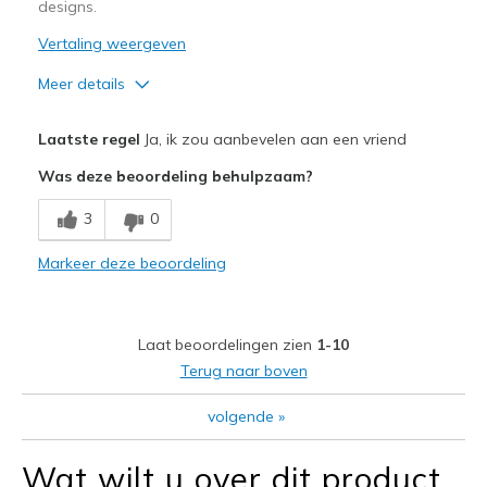
designs.
Vertaling weergeven
Meer details
Pluspunten
Laatste regel
Ja, ik zou aanbevelen aan een vriend
Attractive Design
Was deze beoordeling behulpzaam?
Breathe Well
3
0
Comfortable
Markeer deze beoordeling
Durable
Stylish
Laat beoordelingen zien
1-10
Beste toepassingen
Terug naar boven
Casual Wear
volgende
»
Going Out
Wat wilt u over dit product
Special Occasions