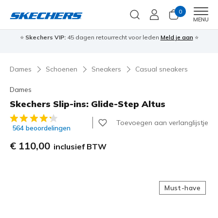
0
Men
MENU
⭐
Skechers VIP:
45 dagen retourrecht voor leden
Meld je aan
⭐
🎁
Dames
Schoenen
Sneakers
Casual sneakers
Dames
Skechers Slip-ins: Glide-Step Altus
4,3 van de 5 klantbeoordelingen
Toevoegen aan verlanglijstje
564 beoordelingen
€ 110,00
inclusief BTW
Must-have