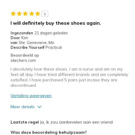
Need Break In
5
Beste toepassingen
I will definitely buy these shoes again.
Casual Wear
Ingezonden
21 dagen geleden
Door
Kim
Travel
van
Ste. Genevieve, Mo.
Describe Yourself
Practical
Width
Feels true to width
Beoordeeld op
View On Shoes
Shoes are for Wearing
skechers.com
I absolutely love these shoes. I am a nurse and am on my
feet all day. I have tried different brands and am completely
satisfied. I have purchased 5 pairs just incase they are
discontinued.
Vertaling weergeven
Meer details
Pluspunten
Laatste regel
Ja, ik zou aanbevelen aan een vriend
Attractive Design
Was deze beoordeling behulpzaam?