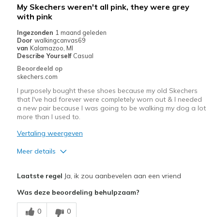
My Skechers weren't all pink, they were grey
View On Shoes
Shoes are for Wearing
with pink
Ingezonden
1 maand geleden
Door
walkingcanvas69
van
Kalamazoo, MI
Describe Yourself
Casual
Beoordeeld op
skechers.com
I purposely bought these shoes because my old Skechers
that I've had forever were completely worn out & I needed
a new pair because I was going to be walking my dog a lot
more than I used to.
Vertaling weergeven
Meer details
Pluspunten
Laatste regel
Ja, ik zou aanbevelen aan een vriend
Comfortable
Was deze beoordeling behulpzaam?
Washable
0
0