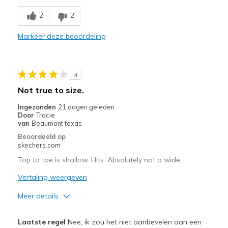
Breathe Well
2
2
Comfortable
Markeer deze beoordeling
Durable
Stylish
4
Minpunten
Not true to size.
No cons
Ingezonden
21 dagen geleden
Door
Tracie
Beste toepassingen
van
Beaumont texas
Beoordeeld op
Work
skechers.com
Width
Top to toe is shallow. Hits. Absolutely not a wide.
Feels true to width
Sizing
Feels true to size
Vertaling weergeven
View On Shoes
Shoes are for Wearing
Meer details
Pluspunten
Laatste regel
Nee, ik zou het niet aanbevelen aan een