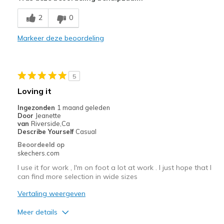
Breathe Well
2
0
Comfortable
Markeer deze beoordeling
Durable
Stylish
5
Beste toepassingen
Loving it
Casual Wear
Ingezonden
1 maand geleden
Door
Jeanette
Width
Feels true to width
van
Riverside,Ca
Describe Yourself
Casual
Sizing
Feels true to size
Beoordeeld op
View On Shoes
I'm Into Shoes
skechers.com
I use it for work , I'm on foot a lot at work . I just hope that I
can find more selection in wide sizes
Vertaling weergeven
Meer details