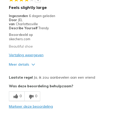
Feels slightly large
Ingezonden
6 dagen geleden
Door
JEL
van
Charlottesville
Describe Yourself
Trendy
Beoordeeld op
skechers.com
Beautiful shoe
Vertaling weergeven
Meer details
Pluspunten
Laatste regel
Ja, ik zou aanbevelen aan een vriend
Attractive Design
Was deze beoordeling behulpzaam?
Comfortable
0
0
Stylish
Markeer deze beoordeling
Minpunten