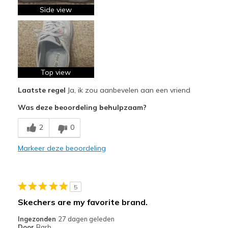
Beste toepassingen
Side view
Casual Wear
Going Out
Travel
Top view
Work
Laatste regel
Ja, ik zou aanbevelen aan een vriend
Width
Feels true to width
Was deze beoordeling behulpzaam?
Sizing
Feels true to size
2
0
View On Shoes
I'm Into Shoes
Markeer deze beoordeling
5
Skechers are my favorite brand.
Ingezonden
27 dagen geleden
Door
Barb