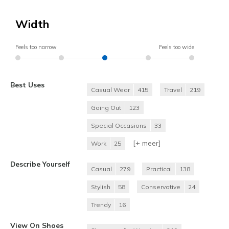
Width
Feels too narrow
Feels too wide
Best Uses
Casual Wear
415
Travel
219
Going Out
123
Special Occasions
33
[+
meer
]
Work
25
Describe Yourself
Casual
279
Practical
138
Stylish
58
Conservative
24
Trendy
16
View On Shoes