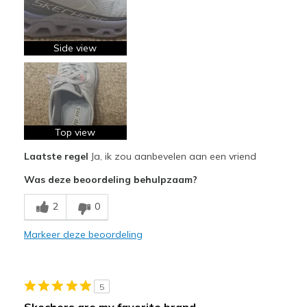
Stylish
Beste toepassingen
Side view
Casual Wear
Going Out
Travel
Top view
Work
Laatste regel
Ja, ik zou aanbevelen aan een vriend
Width
Feels true to width
Was deze beoordeling behulpzaam?
Sizing
Feels true to size
2
0
View On Shoes
I'm Into Shoes
Markeer deze beoordeling
5
Skechers are my favorite brand.