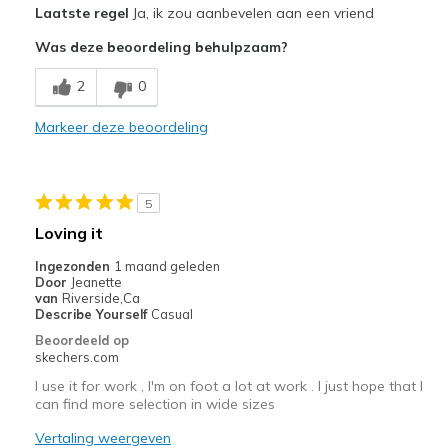
Laatste regel
Ja, ik zou aanbevelen aan een vriend
Attractive Design
Was deze beoordeling behulpzaam?
Breathe Well
2
0
Comfortable
Markeer deze beoordeling
Durable
Stylish
5
Beste toepassingen
Loving it
Casual Wear
Ingezonden
1 maand geleden
Door
Jeanette
Width
Feels true to width
van
Riverside,Ca
Describe Yourself
Casual
Sizing
Feels true to size
Beoordeeld op
View On Shoes
I'm Into Shoes
skechers.com
I use it for work , I'm on foot a lot at work . I just hope that I
can find more selection in wide sizes
Vertaling weergeven