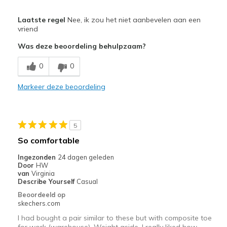
Pluspunten
Laatste regel
Nee, ik zou het niet aanbevelen aan een
Attractive Design
vriend
Was deze beoordeling behulpzaam?
Minpunten
Top to toe shallow
0
0
Width
Markeer deze beoordeling
Feels too narrow
Sizing
Feels half size too small
5
So comfortable
Ingezonden
24 dagen geleden
Door
HW
van
Virginia
Describe Yourself
Casual
Beoordeeld op
skechers.com
I had bought a pair similar to these but with composite toe
for work (warehouse). Weight aside, I really liked how