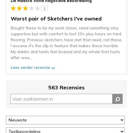
De meeste Vond negatieve beoordeling
wordt
3
momenteel
gemigreerd
Worst pair of Sketchers I've owned
naar
Bought these to be my work shoes, need something very
de
supportive but with comfort to last 10+ plus hours on hard
niejee
flooring. Previous sketchers have met that need, not these.
page_id.
I assume it's the slip in feature that makes these horrible.
Je
My ankles and heels feel bruised and my whole foot hurts
kunt
after wea
...
de
status
Lees verder recensie
van
je
migratie
563 Recensies
controleren
op
deze
page
of
door
<a