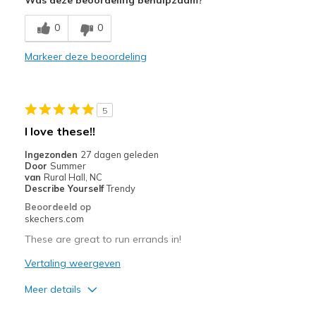
Washable
0
0
Minpunten
Markeer deze beoordeling
Haven't had long enough
Beste toepassingen
5
Casual Wear
I love these!!
Width
Feels true to width
Ingezonden
27 dagen geleden
Sizing
Feels true to size
Door
Summer
van
Rural Hall, NC
View On Shoes
I'm Into Shoes
Describe Yourself
Trendy
Beoordeeld op
skechers.com
These are great to run errands in!
Vertaling weergeven
Meer details
Pluspunten