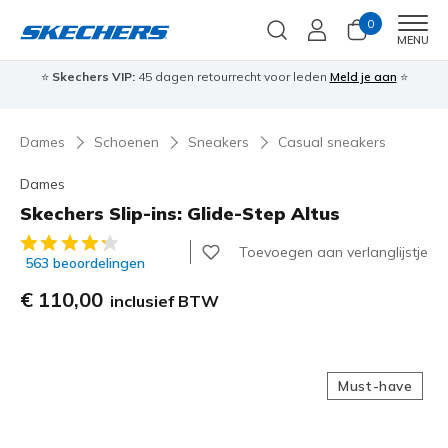
0
Men
MENU
⭐
Skechers VIP:
45 dagen retourrecht voor leden
Meld je aan
⭐
🎁
Dames
Schoenen
Sneakers
Casual sneakers
Dames
Skechers Slip-ins: Glide-Step Altus
3,1 van de 5 klantbeoordelingen
Toevoegen aan verlanglijstje
563 beoordelingen
€ 110,00
inclusief BTW
Must-have