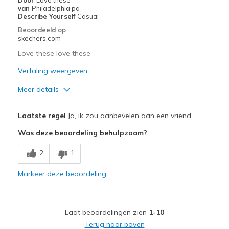
Going Out
van
Philadelphia pa
Describe Yourself
Casual
Special Occasions
Beoordeeld op
skechers.com
Travel
Love these love these
Width
Feels true to width
Vertaling weergeven
Sizing
Feels true to size
Meer details
View On Shoes
Shoes are for Wearing
Pluspunten
Laatste regel
Ja, ik zou aanbevelen aan een vriend
Attractive Design
Was deze beoordeling behulpzaam?
Breathe Well
2
1
Comfortable
Markeer deze beoordeling
Durable
Stylish
Laat beoordelingen zien
1-10
Beste toepassingen
Terug naar boven