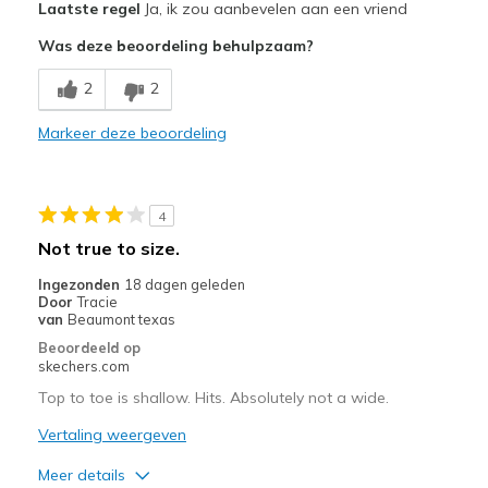
Laatste regel
Ja, ik zou aanbevelen aan een vriend
Attractive Design
Was deze beoordeling behulpzaam?
Breathe Well
2
2
Comfortable
Markeer deze beoordeling
Durable
Stylish
4
Minpunten
Not true to size.
No cons
Ingezonden
18 dagen geleden
Door
Tracie
Beste toepassingen
van
Beaumont texas
Beoordeeld op
Work
skechers.com
Width
Top to toe is shallow. Hits. Absolutely not a wide.
Feels true to width
Sizing
Feels true to size
Vertaling weergeven
View On Shoes
Shoes are for Wearing
Meer details