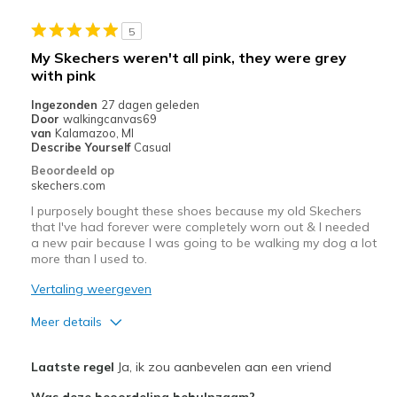
Width
Feels true to width
5
Sizing
Feels half size too big
My Skechers weren't all pink, they were grey
View On Shoes
Shoes are for Wearing
with pink
Ingezonden
27 dagen geleden
Door
walkingcanvas69
van
Kalamazoo, MI
Describe Yourself
Casual
Beoordeeld op
skechers.com
I purposely bought these shoes because my old Skechers
that I've had forever were completely worn out & I needed
a new pair because I was going to be walking my dog a lot
more than I used to.
Vertaling weergeven
Meer details
Pluspunten
Laatste regel
Ja, ik zou aanbevelen aan een vriend
Comfortable
Was deze beoordeling behulpzaam?