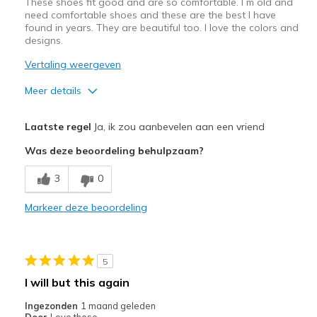
These shoes fit good and are so comfortable. I m old and
Sizing
Feels true to size
need comfortable shoes and these are the best I have
found in years. They are beautiful too. I love the colors and
View On Shoes
I'm Into Shoes
designs.
Vertaling weergeven
Meer details
Pluspunten
Laatste regel
Ja, ik zou aanbevelen aan een vriend
Attractive Design
Was deze beoordeling behulpzaam?
Breathe Well
3
0
Comfortable
Markeer deze beoordeling
Durable
Stylish
5
Beste toepassingen
I will but this again
Casual Wear
Ingezonden
1 maand geleden
Door
Love these