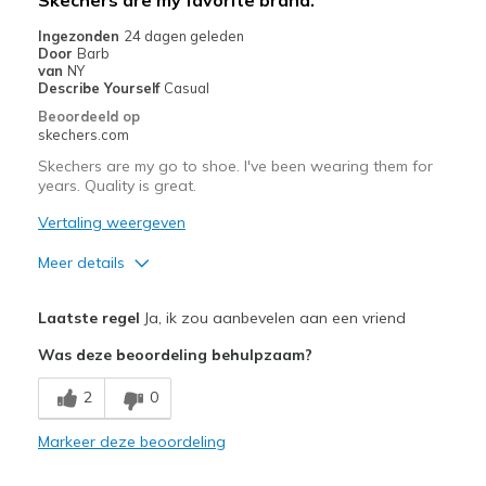
Ingezonden
24 dagen geleden
Door
Barb
van
NY
Describe Yourself
Casual
Beoordeeld op
skechers.com
Skechers are my go to shoe. I've been wearing them for
years. Quality is great.
Vertaling weergeven
Meer details
Pluspunten
Laatste regel
Ja, ik zou aanbevelen aan een vriend
Attractive Design
Was deze beoordeling behulpzaam?
Comfortable
2
0
Beste toepassingen
Markeer deze beoordeling
Casual Wear