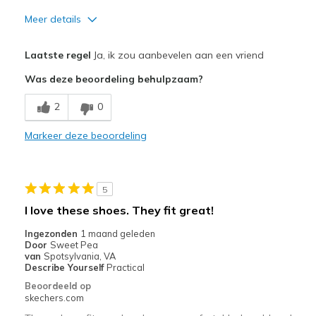
Meer details
Pluspunten
Laatste regel
Ja, ik zou aanbevelen aan een vriend
Attractive Design
Was deze beoordeling behulpzaam?
Breathe Well
2
0
Comfortable
Markeer deze beoordeling
Durable
Stylish
5
Beste toepassingen
I love these shoes. They fit great!
Casual Wear
Ingezonden
1 maand geleden
Door
Sweet Pea
Going Out
van
Spotsylvania, VA
Describe Yourself
Practical
Work
Beoordeeld op
skechers.com
Width
Feels true to width