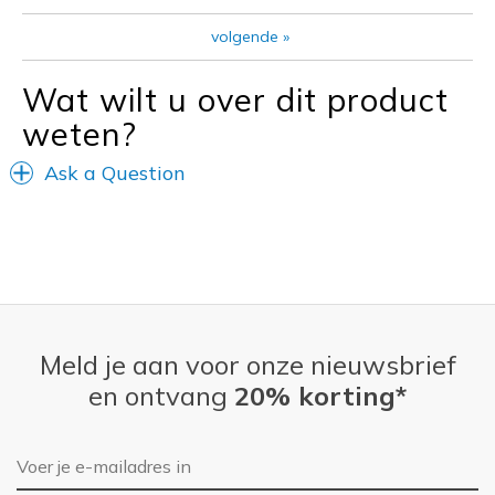
Casual Wear
volgende
»
Going Out
Wat wilt u over dit product
Special Occasions
weten?
Travel
Ask a Question
Width
Feels true to width
Sizing
Feels true to size
View On Shoes
Shoes are for Wearing
Meld je aan voor onze nieuwsbrief
en ontvang
20% korting*
E-mailadres