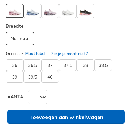
geselecteerd
Breedte
Normaal
Grootte
Maattabel
Zie je je maat niet?
36
36.5
37
37.5
38
38.5
39
39.5
40
AANTAL
Toevoegen aan winkelwagen