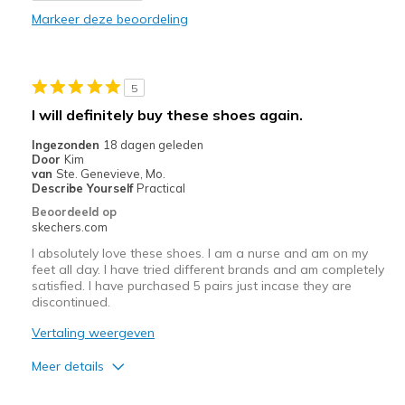
Markeer deze beoordeling
Minpunten
Need Break In
5
Beste toepassingen
I will definitely buy these shoes again.
Casual Wear
Ingezonden
18 dagen geleden
Door
Kim
Travel
van
Ste. Genevieve, Mo.
Describe Yourself
Practical
Width
Feels true to width
Beoordeeld op
View On Shoes
Shoes are for Wearing
skechers.com
I absolutely love these shoes. I am a nurse and am on my
feet all day. I have tried different brands and am completely
satisfied. I have purchased 5 pairs just incase they are
discontinued.
Vertaling weergeven
Meer details
Pluspunten