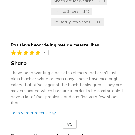
Shoes are for Wearing
219
I'm Into Shoes
145
I'm Really Into Shoes
106
Positieve beoordeling met de meeste likes
5
Sharp
I have been wanting a pair of sketchers that aren't just
plain black or white or even navy. These have nice bright
colors that offset against the black. Looks great. They are
max cushioned which I require in order to be comfortable. I
have a lot of foot problems and can find very few shoes
that
...
Lees verder recensie
VS
Je
content