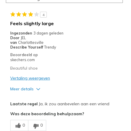
href="javascript:location.href=location.pathname;">hier</a>
de
page
4
met
Feels slightly large
de
Ingezonden
3 dagen geleden
migratiegeschiedenis
Door
JEL
van
van
Charlottesville
de
Describe Yourself
Trendy
page_id
Beoordeeld op
te
skechers.com
bezoeken.
Beautiful shoe
Vertaling weergeven
Meer details
Pluspunten
Laatste regel
Ja, ik zou aanbevelen aan een vriend
Attractive Design
Was deze beoordeling behulpzaam?
Comfortable
0
0
Stylish