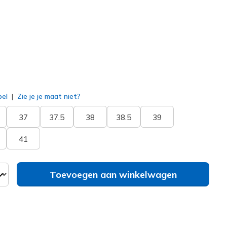
erd
bel
Zie je je maat niet?
37
37.5
38
38.5
39
41
Toevoegen aan winkelwagen