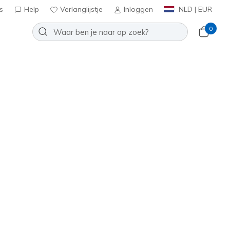
s
Help
Verlanglijstje
Inloggen
NLD | EUR
0
lip-ins: D'Lites 6.0
Toevoegen aan verlanglijstje
 beoordelingen
antbeoordelingen
inclusief BTW
/ Purper
(#
150703
NTPR
)