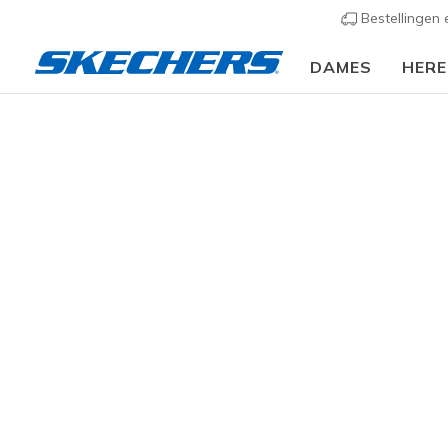
Bestellingen
DAMES
HER
Dames
Schoenen
Sneakers
Casual sneaker