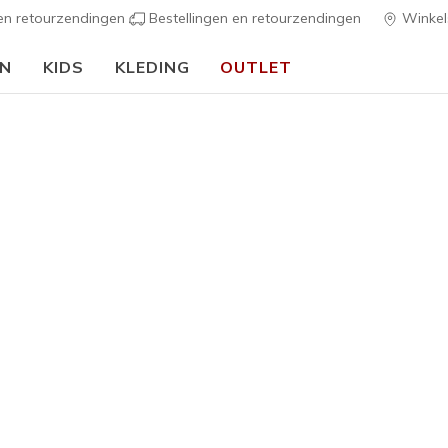
 en retourzendingen
Bestellingen en retourzendingen
Winkel
EN
KIDS
KLEDING
OUTLET
🎒 Voor het nieuwe schooljaar:
SHOP NU
s
Dames
Skechers S
7
4,5 van de 5 kl
€ 95,00
Kleur
Natuurlijk 