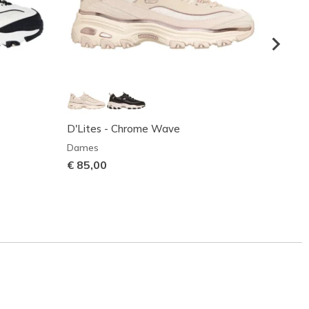
D'Lites - Chrome Wave
Skecher
Dames
Dame
€ 85,00
€ 80,