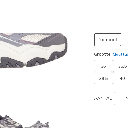
geselecte
Breedte
Normaal
Grootte
Maatta
36
36.5
39.5
40
AANTAL