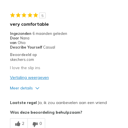
Width
Feels true to width
5
Sizing
Feels half size too small
very comfortable
View On Shoes
Shoes are for Wearing
Ingezonden
6 maanden geleden
Door
Nana
van
Ohio
Describe Yourself
Casual
Beoordeeld op
skechers.com
I love the slip ins
Vertaling weergeven
Meer details
Pluspunten
Laatste regel
Ja, ik zou aanbevelen aan een vriend
Attractive Design
Was deze beoordeling behulpzaam?
Comfortable
2
0