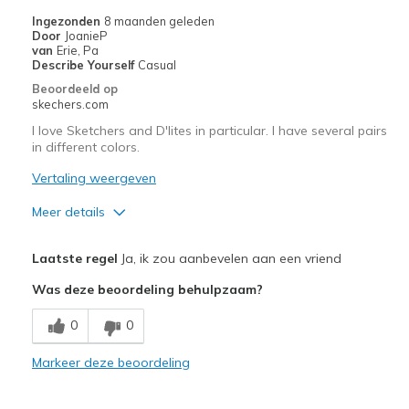
Going Out
Ingezonden
8 maanden geleden
Door
JoanieP
Width
Feels true to width
van
Erie, Pa
Describe Yourself
Casual
Sizing
Feels true to size
Beoordeeld op
skechers.com
I love Sketchers and D'lites in particular. I have several pairs
in different colors.
Vertaling weergeven
Meer details
Pluspunten
Laatste regel
Ja, ik zou aanbevelen aan een vriend
Attractive Design
Was deze beoordeling behulpzaam?
Comfortable
0
0
Durable
Markeer deze beoordeling
Stylish