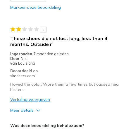
Stylish
Markeer deze beoordeling
Beste toepassingen
Casual Wear
2
Travel
These shoes did not last long, less than 4
months. Outside r
Width
Feels true to width
Sizing
Feels true to size
Ingezonden
7 maanden geleden
Door
Net
View On Shoes
I'm Into Shoes
van
Louisiana
Beoordeeld op
skechers.com
I loved the color. Wore them a few times but caused heal
blisters.
Vertaling weergeven
Meer details
Minpunten
Was deze beoordeling behulpzaam?
Wear Out Quickly