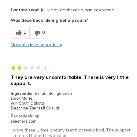
Pluspunten
Laatste regel
Ja, ik zou aanbevelen aan een vriend
Attractive Design
Was deze beoordeling behulpzaam?
Breathe Well
1
0
Comfortable
Markeer deze beoordeling
Durable
Stylish
2
Beste toepassingen
They are very uncomfortable. There is very little
support.
Casual Wear
Ingezonden
8 maanden geleden
Going Out
Door
Marie
van
South Dakota
Special Occasions
Describe Yourself
Casual
Beoordeeld op
Travel
skechers.com
I wore these 1 time and my feet hurt really bad. The support
Width
Feels true to width
is not as I hoped it would be.