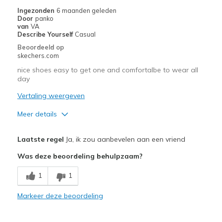
Ingezonden
6 maanden geleden
Door
panko
van
VA
Describe Yourself
Casual
Beoordeeld op
skechers.com
nice shoes easy to get one and comfortalbe to wear all
day
Vertaling weergeven
Meer details
Pluspunten
Laatste regel
Ja, ik zou aanbevelen aan een vriend
Attractive Design
Was deze beoordeling behulpzaam?
Comfortable
1
1
Durable
Markeer deze beoordeling
Beste toepassingen
Casual Wear