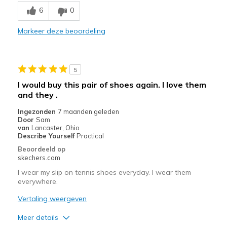
6
0
Markeer deze beoordeling
5
I would buy this pair of shoes again. I love them
and they .
Ingezonden
7 maanden geleden
Door
Sam
van
Lancaster, Ohio
Describe Yourself
Practical
Beoordeeld op
skechers.com
I wear my slip on tennis shoes everyday. I wear them
everywhere.
Vertaling weergeven
Meer details