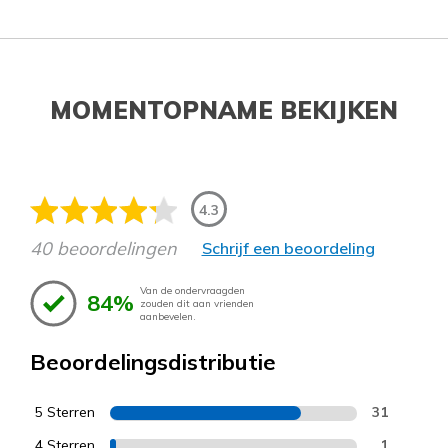
MOMENTOPNAME BEKIJKEN
4.3
40 beoordelingen
Schrijf een beoordeling
Van de ondervraagden
84%
zouden dit aan vrienden
aanbevelen.
Beoordelingsdistributie
5 Sterren
31
4 Sterren
1