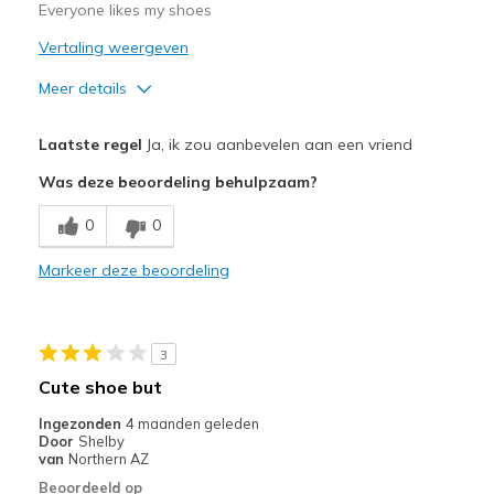
Everyone likes my shoes
bezoeken.
Vertaling weergeven
Meer details
Pluspunten
Laatste regel
Ja, ik zou aanbevelen aan een vriend
Attractive Design
Was deze beoordeling behulpzaam?
Breathe Well
0
0
Comfortable
Markeer deze beoordeling
Stylish
Minpunten
3
Good quality
Cute shoe but
Width
Feels true to width
Ingezonden
4 maanden geleden
Door
Shelby
Sizing
Feels true to size
van
Northern AZ
View On Shoes
I'm Into Shoes
Beoordeeld op