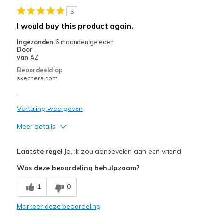
5
Width
Feels true to width
I would buy this product again.
Sizing
Feels true to size
Ingezonden
6 maanden geleden
View On Shoes
Shoes are for Wearing
Door
.
van
AZ
Beoordeeld op
skechers.com
.
Vertaling weergeven
Meer details
Pluspunten
Laatste regel
Ja, ik zou aanbevelen aan een vriend
Attractive Design
Was deze beoordeling behulpzaam?
Comfortable
1
0
Beste toepassingen
Markeer deze beoordeling
Casual Wear