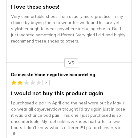
I love these shoes!
Very comfortable shoes. I am usually more practical in my
choice by buying them to wear for work and leisure yet
stylish enough to wear anywhere including church. But I
just wanted something different. Very glad I did and highly
recommend these shoes to others.
VS
Je
content
De meeste Vond negatieve beoordeling
wordt
2
momenteel
gemigreerd
I would not buy this product again
naar
I purchased a pair in April and the heel wore out by May. (I
de
do wear all day,everyday) thought I'd try again just in case
niejee
it was a chance bad pair. This one I just purchased is so
page_id.
uncomfortable. My feet,ankles & knees hurt after a few
Je
hours. I don't know what's different!! I put arch inserts in
kunt
(thi
...
de