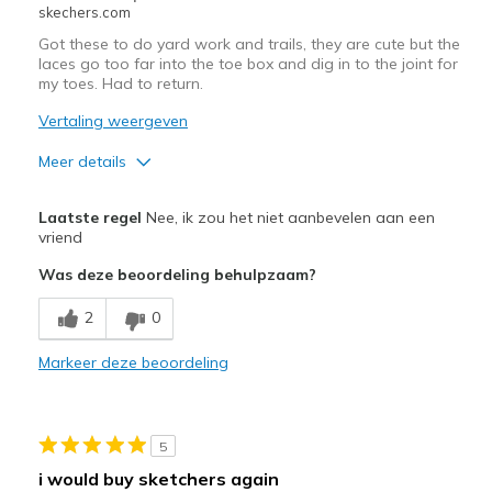
skechers.com
Got these to do yard work and trails, they are cute but the
laces go too far into the toe box and dig in to the joint for
my toes. Had to return.
Vertaling weergeven
Meer details
Pluspunten
Laatste regel
Nee, ik zou het niet aanbevelen aan een
Attractive Design
vriend
Was deze beoordeling behulpzaam?
View On Shoes
Shoes are for Wearing
2
0
Markeer deze beoordeling
5
i would buy sketchers again