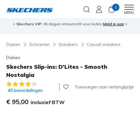
0
Men
MENU
⭐
Skechers VIP:
45 dagen retourrecht voor leden
Meld je aan
⭐
🎁
Dames
Schoenen
Sneakers
Casual sneakers
Dames
Skechers Slip-ins: D'Lites - Smooth
Nostalgia
5 van de 5 klantbeoordelingen
Toevoegen aan verlanglijstje
40 beoordelingen
€ 95,00
inclusief BTW