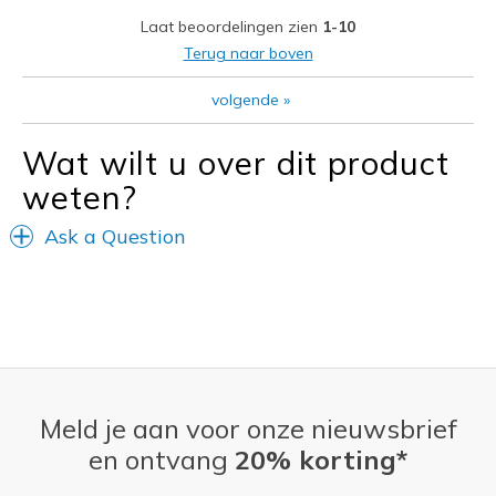
Beste toepassingen
Laat beoordelingen zien
1-10
Casual Wear
Terug naar boven
Travel
volgende
»
Width
Feels true to width
Wat wilt u over dit product
Sizing
Feels true to size
weten?
View On Shoes
I'm Really Into Shoes
Ask a Question
Meld je aan voor onze nieuwsbrief
en ontvang
20% korting*