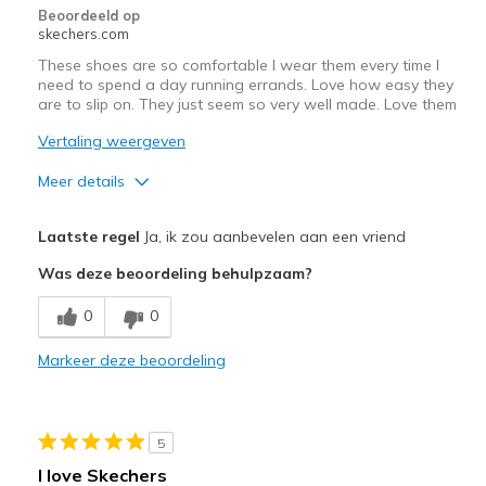
Beoordeeld op
skechers.com
These shoes are so comfortable I wear them every time I
need to spend a day running errands. Love how easy they
are to slip on. They just seem so very well made. Love them
Vertaling weergeven
Meer details
Pluspunten
Laatste regel
Ja, ik zou aanbevelen aan een vriend
Attractive Design
Was deze beoordeling behulpzaam?
Breathe Well
0
0
Comfortable
Markeer deze beoordeling
Durable
Beste toepassingen
5
Casual Wear
I love Skechers