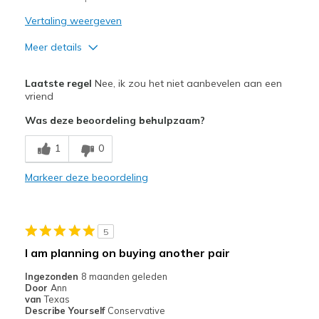
Sizing
Feels true to size
Vertaling weergeven
View On Shoes
Shoes are for Wearing
Meer details
Pluspunten
Laatste regel
Nee, ik zou het niet aanbevelen aan een
Stylish
vriend
Was deze beoordeling behulpzaam?
Minpunten
Poor Cushioning
1
0
Width
Markeer deze beoordeling
Feels true to width
Sizing
Feels true to size
View On Shoes
Shoes are for Wearing
5
I am planning on buying another pair
Ingezonden
8 maanden geleden
Door
Ann
van
Texas
Describe Yourself
Conservative