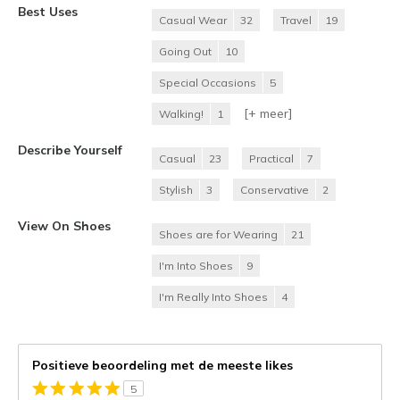
Best Uses
Casual Wear
32
Travel
19
Going Out
10
Special Occasions
5
[+
meer
]
Walking!
1
Describe Yourself
Casual
23
Practical
7
Stylish
3
Conservative
2
View On Shoes
Shoes are for Wearing
21
I'm Into Shoes
9
I'm Really Into Shoes
4
Positieve beoordeling met de meeste likes
5