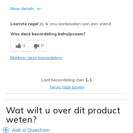
Meer details
Pluspunten
Laatste regel
Ja, ik zou aanbevelen aan een vriend
Attractive Design
Was deze beoordeling behulpzaam?
Comfortable
1
0
Leather look
Markeer deze beoordeling
Stylish
Minpunten
Laat beoordeling zien
1-1
No cons
Terug naar boven
Beste toepassingen
Casual Wear
Wat wilt u over dit product
weten?
Travel
Ask a Question
Width
Feels true to width