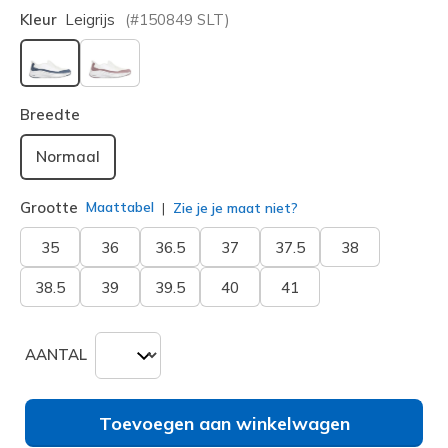
Kleur
Leigrijs
(#
150849
SLT
)
geselecteerd
Breedte
Normaal
Grootte
Maattabel
Zie je je maat niet?
35
36
36.5
37
37.5
38
38.5
39
39.5
40
41
AANTAL
Toevoegen aan winkelwagen