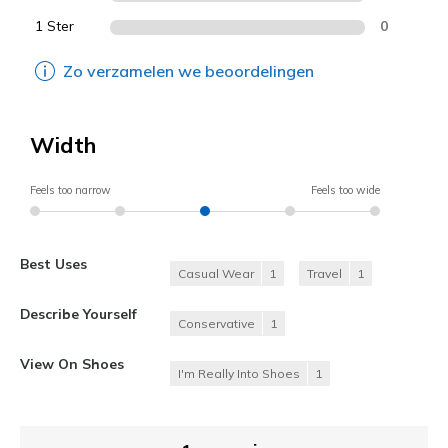
1 Ster
0
Zo verzamelen we beoordelingen
Width
Feels too narrow
Feels too wide
Best Uses
Casual Wear
1
Travel
1
Describe Yourself
Conservative
1
View On Shoes
I'm Really Into Shoes
1