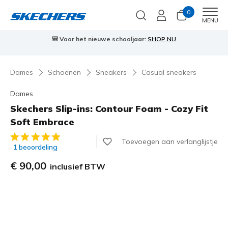
0
Men
MENU
⭐
Skechers VIP:
45 dagen retourrecht voor leden
Meld je aan
⭐
Dames
Schoenen
Sneakers
Casual sneakers
Dames
Skechers Slip-ins: Contour Foam - Cozy Fit
Soft Embrace
3,6 van de 5 klantbeoordelingen
Toevoegen aan verlanglijstje
1 beoordeling
€ 90,00
inclusief BTW