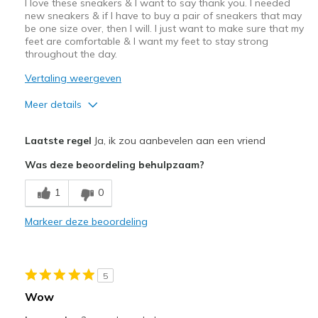
I love these sneakers & I want to say thank you. I needed
new sneakers & if I have to buy a pair of sneakers that may
be one size over, then I will. I just want to make sure that my
feet are comfortable & I want my feet to stay strong
throughout the day.
Vertaling weergeven
Meer details
Pluspunten
Laatste regel
Ja, ik zou aanbevelen aan een vriend
Breathe Well
Was deze beoordeling behulpzaam?
Comfortable
1
0
Stylish
Markeer deze beoordeling
Beste toepassingen
Going Out
5
Width
Feels true to width
Wow
Sizing
Feels true to size