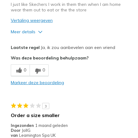
I just like Skechers I work in them then when I am home
wear them out to eat or the the store
Vertaling weergeven
Meer details
Pluspunten
Laatste regel
Ja, ik zou aanbevelen aan een vriend
Attractive Design
Was deze beoordeling behulpzaam?
Breathe Well
0
0
Comfortable
Markeer deze beoordeling
Durable
Stylish
3
Beste toepassingen
Order a size smaller
Casual Wear
Ingezonden
1 maand geleden
Door
JollG
Going Out
van
Leamington Spa UK