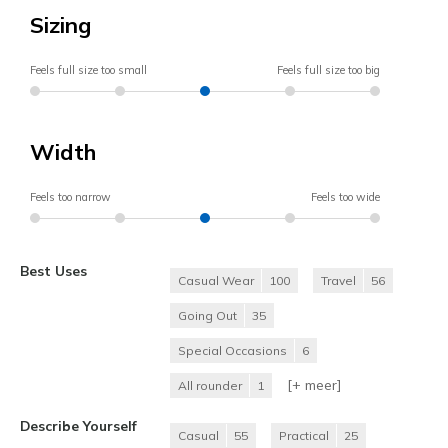
Sizing
Feels full size too small
Feels full size too big
Width
Feels too narrow
Feels too wide
Best Uses
Casual Wear
100
Travel
56
Going Out
35
Special Occasions
6
[+
meer
]
All rounder
1
Describe Yourself
Casual
55
Practical
25