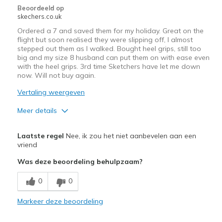
Beoordeeld op
skechers.co.uk
Ordered a 7 and saved them for my holiday. Great on the
flight but soon realised they were slipping off, I almost
stepped out them as I walked. Bought heel grips, still too
big and my size 8 husband can put them on with ease even
with the heel grips. 3rd time Sketchers have let me down
now. Will not buy again.
Vertaling weergeven
Meer details
Pluspunten
Laatste regel
Nee, ik zou het niet aanbevelen aan een
Attractive Design
vriend
Was deze beoordeling behulpzaam?
Stylish
0
0
Beste toepassingen
Casual Wear
Markeer deze beoordeling
Going Out