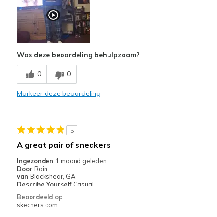
Width
Feels true to width
Sizing
Feels full size too big
Was deze beoordeling behulpzaam?
0
0
Markeer deze beoordeling
5
A great pair of sneakers
Ingezonden
1 maand geleden
Door
Rain
van
Blackshear, GA
Describe Yourself
Casual
Beoordeeld op
skechers.com