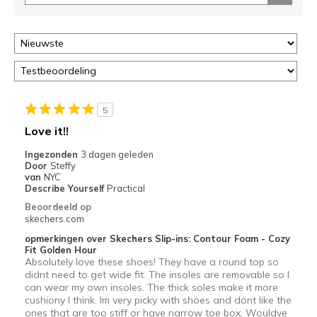
deze
page
of
door
<a
href="javascript:location.href=location.pathname;">hier</a>
de
page
5
met
Love it!!
de
Ingezonden
3 dagen geleden
migratiegeschiedenis
Door
Steffy
van
van
NYC
de
Describe Yourself
Practical
page_id
Beoordeeld op
te
skechers.com
bezoeken.
opmerkingen over Skechers Slip-ins: Contour Foam - Cozy
Fit Golden Hour
Absolutely love these shoes! They have a round top so
didnt need to get wide fit. The insoles are removable so I
can wear my own insoles. The thick soles make it more
cushiony I think. Im very picky with shoes and dont like the
ones that are too stiff or have narrow toe box. Wouldve