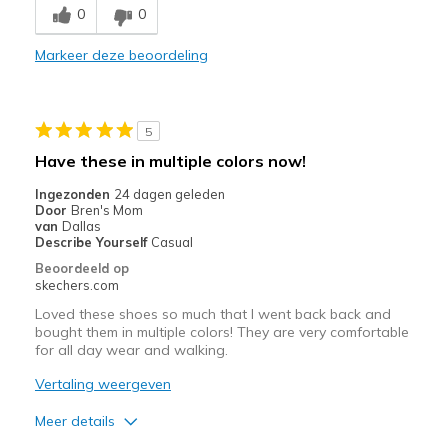
0
0
Comfortable
Markeer deze beoordeling
Stylish
Beste toepassingen
5
Casual Wear
Have these in multiple colors now!
Travel
Ingezonden
24 dagen geleden
Door
Bren's Mom
Width
Feels true to width
van
Dallas
Describe Yourself
Casual
Sizing
Feels true to size
Beoordeeld op
View On Shoes
Shoes are for Wearing
skechers.com
Loved these shoes so much that I went back back and
bought them in multiple colors! They are very comfortable
for all day wear and walking.
Vertaling weergeven
Meer details