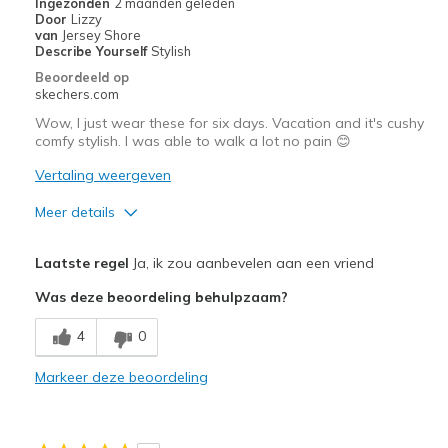
Ingezonden
2 maanden geleden
View On Shoes
I'm Into Shoes
Door
Lizzy
van
Jersey Shore
Describe Yourself
Stylish
Beoordeeld op
skechers.com
Wow, I just wear these for six days. Vacation and it's cushy
comfy stylish. I was able to walk a lot no pain 😊
Vertaling weergeven
Meer details
Pluspunten
Laatste regel
Ja, ik zou aanbevelen aan een vriend
Attractive Design
Was deze beoordeling behulpzaam?
Comfortable
4
0
Stylish
Markeer deze beoordeling
Beste toepassingen
Casual Wear