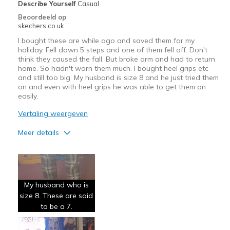
Describe Yourself
Casual
Truck driver work
Beoordeeld op
skechers.co.uk
Width
Feels true to width
I bought these are while ago and saved them for my
Sizing
Feels true to size
holiday. Fell down 5 steps and one of them fell off. Don't
think they caused the fall. But broke arm and had to return
View On Shoes
I'm Really Into Shoes
home. So hadn't worn them much. I bought heel grips etc
and still too big. My husband is size 8 and he just tried them
on and even with heel grips he was able to get them on
easily.
Vertaling weergeven
Meer details
Pluspunten
Attractive Design
My husband who is
Breathe Well
size 8. These are said
to be a 7.
Beste toepassingen
Travel