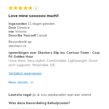
Travel
5
Love mine soooooo much!!
Width
Feels true to width
Sizing
Feels full size too big
Ingezonden
11 dagen geleden
Door
Deenice
van
Victoria
Describe Yourself
Casual
Beoordeeld op
skechers.ca
opmerkingen over Skechers Slip-ins: Contour Foam - Cozy
Fit Golden Hour
I love them. Very stylish. Comfortable. Lightweight. Great
arch supports. Washable. 5/5
Vertaling weergeven
Meer details
Pluspunten
Laatste regel
Ja, ik zou aanbevelen aan een vriend
Attractive Design
Was deze beoordeling behulpzaam?
Breathe Well