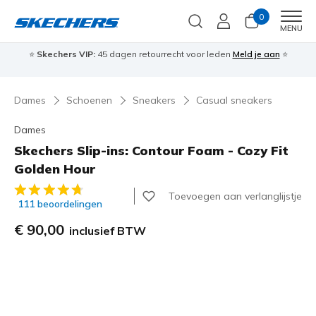
0
Men
MENU
⭐
Skechers VIP:
45 dagen retourrecht voor leden
Meld je aan
⭐
🎁
Dames
Schoenen
Sneakers
Casual sneakers
Dames
Skechers Slip-ins: Contour Foam - Cozy Fit
Golden Hour
5 van de 5 klantbeoordelingen
Toevoegen aan verlanglijstje
111 beoordelingen
€ 90,00
inclusief BTW