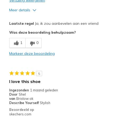
Vertaling weergeven
Meer details
Pluspunten
Laatste regel
Ja, ik zou aanbevelen aan een vriend
Attractive Design
Was deze beoordeling behulpzaam?
Comfortable
1
0
Beste toepassingen
Markeer deze beoordeling
Casual Wear
Width
Feels true to width
5
Sizing
Feels true to size
I love this shoe
View On Shoes
I'm Into Shoes
Ingezonden
1 maand geleden
Door
Shel
van
Bristow ok
Describe Yourself
Stylish
Beoordeeld op
skechers.com