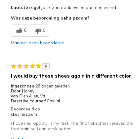
Pluspunten
Laatste regel
Ja, ik zou aanbevelen aan een vriend
Attractive Design
Was deze beoordeling behulpzaam?
Breathe Well
0
0
Comfortable
Markeer deze beoordeling
Durable
Stylish
5
Beste toepassingen
I would buy these shoes again in a different color.
Casual Wear
Ingezonden
28 dagen geleden
Door
Honey
Going Out
van
Glen Allen, Va
Describe Yourself
Casual
Travel
Beoordeeld op
skechers.com
Width
Feels true to width
I have neuropathy in my feet. The fit of Skechers relieves the
Sizing
Feels true to size
foot pain so I can walk better.
View On Shoes
Shoes are for Wearing