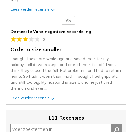
Lees verder recensie
VS
Je
content
De meeste Vond negatieve beoordeling
wordt
3
momenteel
gemigreerd
Order a size smaller
naar
I bought these are while ago and saved them for my
de
holiday. Fell down 5 steps and one of them fell off. Don't
niejee
think they caused the fall. But broke arm and had to return
page_id.
home. So hadn't worn them much. I bought heel grips etc
Je
and still too big. My husband is size 8 and he just tried
kunt
them on and even
...
de
status
Lees verder recensie
van
je
migratie
111 Recensies
controleren
op