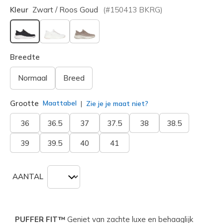
Kleur
Zwart / Roos Goud
(#
150413
BKRG
)
geselecteerd
Breedte
Normaal
Breed
Grootte
Maattabel
Zie je je maat niet?
36
36.5
37
37.5
38
38.5
39
39.5
40
41
AANTAL
PUFFER FIT™
Geniet van zachte luxe en behaaglijk