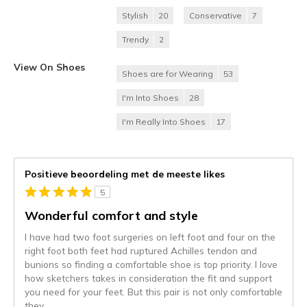
Stylish
20
Conservative
7
Trendy
2
View On Shoes
Shoes are for Wearing
53
I'm Into Shoes
28
I'm Really Into Shoes
17
Positieve beoordeling met de meeste likes
5
Wonderful comfort and style
I have had two foot surgeries on left foot and four on the
right foot both feet had ruptured Achilles tendon and
bunions so finding a comfortable shoe is top priority. I love
how sketchers takes in consideration the fit and support
you need for your feet. But this pair is not only comfortable
they
...