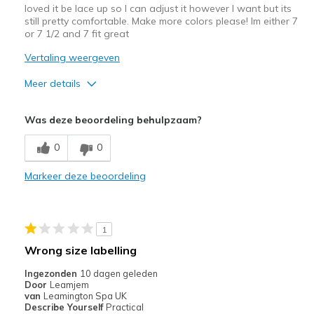
loved it be lace up so I can adjust it however I want but its
still pretty comfortable. Make more colors please! Im either 7
or 7 1/2 and 7 fit great
Vertaling weergeven
Meer details
Pluspunten
Was deze beoordeling behulpzaam?
Attractive Design
0
0
Comfortable
Markeer deze beoordeling
Stylish
Sizing
Feels true to size
1
Wrong size labelling
Ingezonden
10 dagen geleden
Door
Leamjem
van
Leamington Spa UK
Describe Yourself
Practical