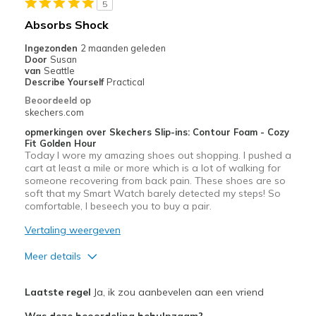
5
Vacation
Absorbs Shock
Width
Feels true to width
Ingezonden
2 maanden geleden
Door
Susan
Sizing
Feels true to size
van
Seattle
Describe Yourself
Practical
Beoordeeld op
skechers.com
opmerkingen over Skechers Slip-ins: Contour Foam - Cozy
Fit Golden Hour
Today I wore my amazing shoes out shopping. I pushed a
cart at least a mile or more which is a lot of walking for
someone recovering from back pain. These shoes are so
soft that my Smart Watch barely detected my steps! So
comfortable, I beseech you to buy a pair.
Vertaling weergeven
Meer details
Pluspunten
Laatste regel
Ja, ik zou aanbevelen aan een vriend
Comfortable
Was deze beoordeling behulpzaam?