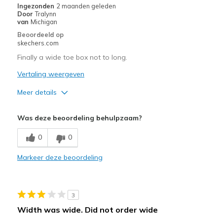
met
Ingezonden
2 maanden geleden
Door
Tralynn
de
van
Michigan
migratiegeschiedenis
Beoordeeld op
van
skechers.com
de
page_id
Finally a wide toe box not to long.
te
Vertaling weergeven
bezoeken.
Meer details
Pluspunten
Was deze beoordeling behulpzaam?
Attractive Design
0
0
Breathe Well
Markeer deze beoordeling
Comfortable
Width
Feels true to width
3
Sizing
Feels true to size
Width was wide. Did not order wide