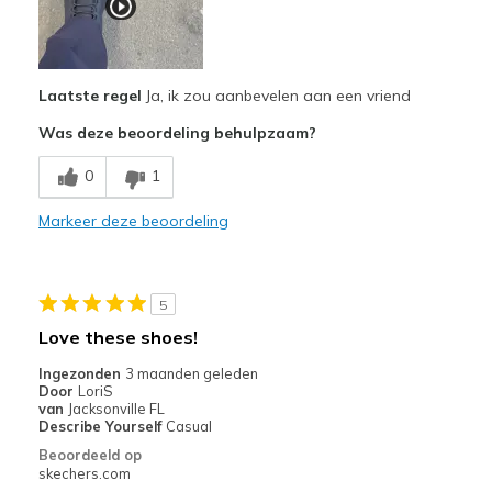
Breathe Well
Comfortable
Laatste regel
Ja, ik zou aanbevelen aan een vriend
Durable
Was deze beoordeling behulpzaam?
Stylish
0
1
Beste toepassingen
Casual Wear
Markeer deze beoordeling
Going Out
Travel
5
Love these shoes!
Work
Ingezonden
3 maanden geleden
Width
Door
LoriS
Feels true to width
van
Jacksonville FL
Sizing
Feels true to size
Describe Yourself
Casual
View On Shoes
Shoes are for Wearing
Beoordeeld op
skechers.com