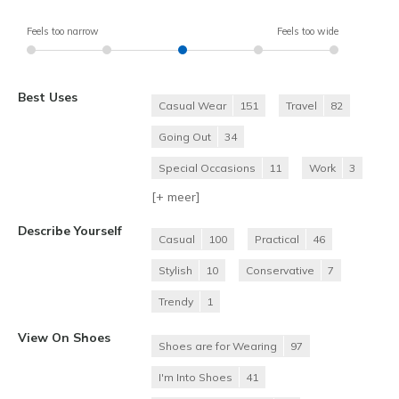
Feels too narrow
Feels too wide
Best Uses
Casual Wear
151
Travel
82
Going Out
34
Special Occasions
11
Work
3
[+
meer
]
Describe Yourself
Casual
100
Practical
46
Stylish
10
Conservative
7
Trendy
1
View On Shoes
Shoes are for Wearing
97
I'm Into Shoes
41