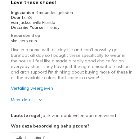
Love these shoes!
Travel
Ingezonden
3 maanden geleden
Door
LoriS
Width
Feels true to width
van
Jacksonville Florida
Describe Yourself
Trendy
Sizing
Feels true to size
Beoordeeld op
View On Shoes
Shoes are for Wearing
skechers.com
I live in a home with all clay tile and can't possibly go
barefoot all day so I bought these specifically to wear in
the house. I feel like a made a really good choice for an
everyday shoe. They have just the right amount of cushion
and arch support! I'm thinking about buying more of these in
all the available colors that come in a wide!
Vertaling weergeven
Meer details
Pluspunten
Laatste regel
Ja, ik zou aanbevelen aan een vriend
Attractive Design
Was deze beoordeling behulpzaam?
Breathe Well
1
0