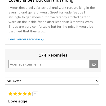
Lovely shoes but don't last long
naar
I wear these daily for school and work run, walking in the
de
evening and general wear. Great for wide feet as I
niejee
struggle to get shoes but have already started getting
page_id.
worn on the inside fabric after less than 3 months worn.
Je
Shoes are very comfortable but for the price it would be
kunt
assumed that they wou
...
de
status
Lees verder recensie
van
je
migratie
174 Recensies
controleren
op
deze
page
of
door
<a
href="javascript:location.href=location.pathname;">hier</a>
5
de
Love sage
page