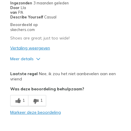
Ingezonden
3 maanden geleden
Door
Lla
van
PA
Describe Yourself
Casual
Beoordeeld op
skechers.com
Shoes are great, just too wide!
Vertaling weergeven
Meer details
Pluspunten
Laatste regel
Nee, ik zou het niet aanbevelen aan een
Attractive Design
vriend
Was deze beoordeling behulpzaam?
Breathe Well
1
1
Durable
Stylish
Markeer deze beoordeling
Beste toepassingen