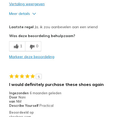
Vertaling weergeven
Meer details
Pluspunten
Laatste regel
Ja, ik zou aanbevelen aan een vriend
Attractive Design
Was deze beoordeling behulpzaam?
Comfortable
1
0
Beste toepassingen
Markeer deze beoordeling
Casual Wear
Going Out
5
Width
Feels true to width
I would definitely purchase these shoes again
Sizing
Feels true to size
Ingezonden
6 maanden geleden
View On Shoes
Shoes are for Wearing
Door
Nani
van
NM
Describe Yourself
Practical
Beoordeeld op
skechers.com