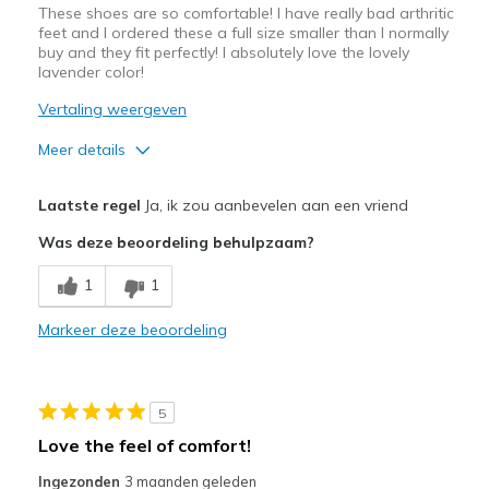
These shoes are so comfortable! I have really bad arthritic
feet and I ordered these a full size smaller than I normally
buy and they fit perfectly! I absolutely love the lovely
lavender color!
Vertaling weergeven
Meer details
Pluspunten
Laatste regel
Ja, ik zou aanbevelen aan een vriend
Attractive Design
Was deze beoordeling behulpzaam?
Breathe Well
1
1
Comfortable
Markeer deze beoordeling
Durable
Stylish
5
Beste toepassingen
Love the feel of comfort!
Casual Wear
Ingezonden
3 maanden geleden