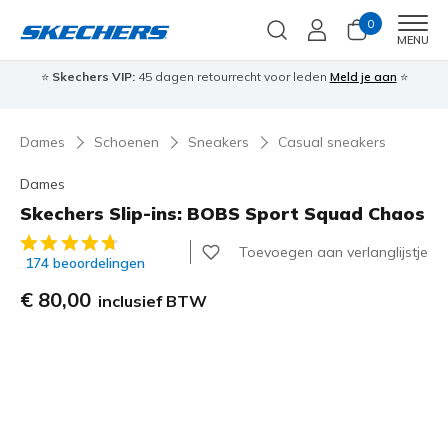
0
Men
MENU
⭐
Skechers VIP:
45 dagen retourrecht voor leden
Meld je aan
⭐
🎁
Dames
Schoenen
Sneakers
Casual sneakers
Dames
Skechers Slip-ins: BOBS Sport Squad Chaos
3,7 van de 5 klantbeoordelingen
Toevoegen aan verlanglijstje
174 beoordelingen
€ 80,00
inclusief BTW