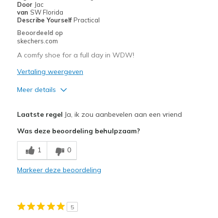
Door
Jac
Travel
van
SW Florida
Describe Yourself
Practical
Width
Feels true to width
Beoordeeld op
skechers.com
Sizing
Feels full size too big
View On Shoes
I'm Really Into Shoes
A comfy shoe for a full day in WDW!
Vertaling weergeven
Meer details
Pluspunten
Laatste regel
Ja, ik zou aanbevelen aan een vriend
Attractive Design
Was deze beoordeling behulpzaam?
Breathe Well
1
0
Comfortable
Markeer deze beoordeling
Stylish
Beste toepassingen
5
Casual Wear