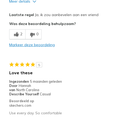
Meer details
Pluspunten
Laatste regel
Ja, ik zou aanbevelen aan een vriend
Attractive Design
Was deze beoordeling behulpzaam?
Breathe Well
2
0
Comfortable
Markeer deze beoordeling
Durable
Stylish
5
Beste toepassingen
Love these
Casual Wear
Ingezonden
5 maanden geleden
Door
Hannah
Travel
van
North Carolina
Describe Yourself
Casual
Width
Feels true to width
Beoordeeld op
skechers.com
Sizing
Feels true to size
Use every day. So comfortable