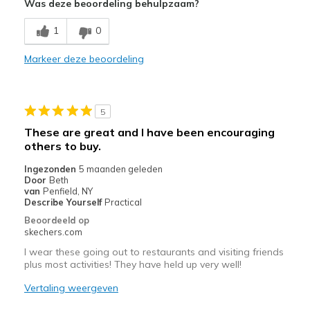
Was deze beoordeling behulpzaam?
Comfortable
1
0
Stylish
Markeer deze beoordeling
Beste toepassingen
Casual Wear
5
Travel
These are great and I have been encouraging
others to buy.
Width
Feels true to width
Sizing
Feels true to size
Ingezonden
5 maanden geleden
Door
Beth
View On Shoes
I'm Into Shoes
van
Penfield, NY
Describe Yourself
Practical
Beoordeeld op
skechers.com
I wear these going out to restaurants and visiting friends
plus most activities! They have held up very well!
Vertaling weergeven