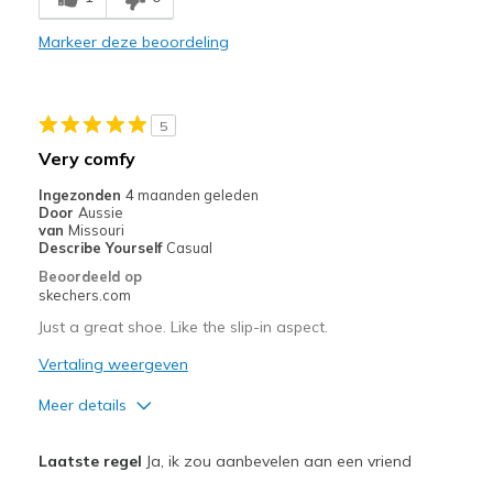
Comfortable
Markeer deze beoordeling
Durable
Stylish
5
Beste toepassingen
Very comfy
Casual Wear
Ingezonden
4 maanden geleden
Door
Aussie
Going Out
van
Missouri
Describe Yourself
Casual
Travel
Beoordeeld op
skechers.com
Width
Feels true to width
Just a great shoe. Like the slip-in aspect.
Sizing
Feels true to size
Vertaling weergeven
View On Shoes
Shoes are for Wearing
Meer details
Pluspunten
Laatste regel
Ja, ik zou aanbevelen aan een vriend
Attractive Design