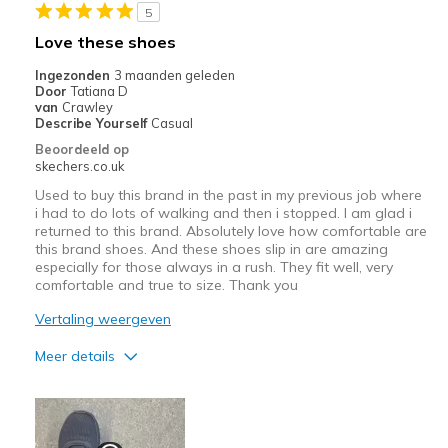
Casual Wear
5
Love these shoes
Width
Feels too wide
View On Shoes
Shoes are for Wearing
Ingezonden
3 maanden geleden
Door
Tatiana D
van
Crawley
Describe Yourself
Casual
Beoordeeld op
skechers.co.uk
Used to buy this brand in the past in my previous job where
i had to do lots of walking and then i stopped. I am glad i
returned to this brand. Absolutely love how comfortable are
this brand shoes. And these shoes slip in are amazing
especially for those always in a rush. They fit well, very
comfortable and true to size. Thank you
Vertaling weergeven
Meer details
Pluspunten
Attractive Design