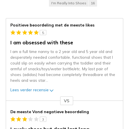
I'm Really Into Shoes
16
Positieve beoordeling met de meeste likes
5
I am obsessed with these
I am a full time nanny to a 2 year old and 5 year old and
desperately needed comfortable, functional shoes that I
could slip on easily when carrying the toddler and their
armful of snacks/toys/water bottle/etc. My last pair of
shoes (adidas) had become completely threadbare at the
heels and was star
...
Lees verder recensie
VS
Je
content
De meeste Vond negatieve beoordeling
wordt
3
momenteel
gemigreerd