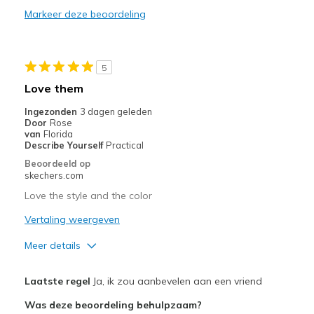
Markeer deze beoordeling
Minpunten
Need Break In
5
Beste toepassingen
Love them
Casual Wear
Ingezonden
3 dagen geleden
Door
Rose
Width
Feels too narrow
van
Florida
Describe Yourself
Practical
Sizing
Feels true to size
Beoordeeld op
View On Shoes
Shoes are for Wearing
skechers.com
Love the style and the color
Vertaling weergeven
Meer details
Pluspunten
Laatste regel
Ja, ik zou aanbevelen aan een vriend
Attractive Design
Was deze beoordeling behulpzaam?