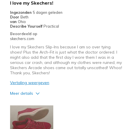
I love my Skechers!
Width
Feels true to width
Sizing
Feels half size too small
Ingezonden
5 dagen geleden
Door
Beth
View On Shoes
Shoes are for Wearing
van
Ohio
Describe Yourself
Practical
Beoordeeld op
skechers.com
I love my Skechers Slip-Ins because I am so over tying
shoes! Plus the Arch-Fit is just what the doctor ordered. I
might also add that the first day I wore them I was in a
serious car crash, and although my clothes were ruined, my
Skechers Arcade shoes came out totally unscathed! Whoo!
Thank you, Skechers!
Vertaling weergeven
Meer details
Pluspunten
Attractive Design
Breathe Well