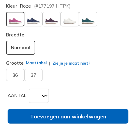
Kleur
Roze
(#
177197
HTPK
)
geselecteerd
Breedte
Normaal
Grootte
Maattabel
Zie je je maat niet?
36
37
AANTAL
Toevoegen aan winkelwagen