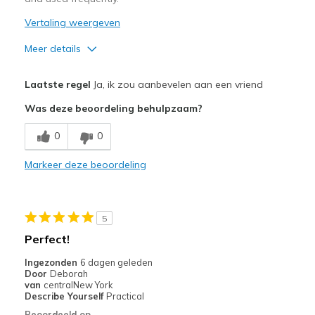
Vertaling weergeven
Meer details
Pluspunten
Laatste regel
Ja, ik zou aanbevelen aan een vriend
Comfortable
Was deze beoordeling behulpzaam?
Durable
0
0
Stylish
Markeer deze beoordeling
Minpunten
Need Break In
5
Beste toepassingen
Perfect!
Casual Wear
Ingezonden
6 dagen geleden
Door
Deborah
Travel
van
centralNew York
Describe Yourself
Practical
Width
Feels true to width
Beoordeeld op