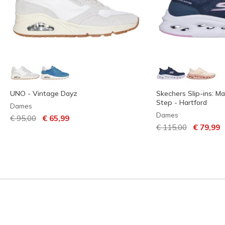
UNO - Vintage Dayz
Skechers Slip-ins: M
Step - Hartford
Dames
Dames
Prijs verlaagd van
naar
€ 95,00
€ 65,99
Prijs verlaagd van
naar
€ 115,00
€ 79,99