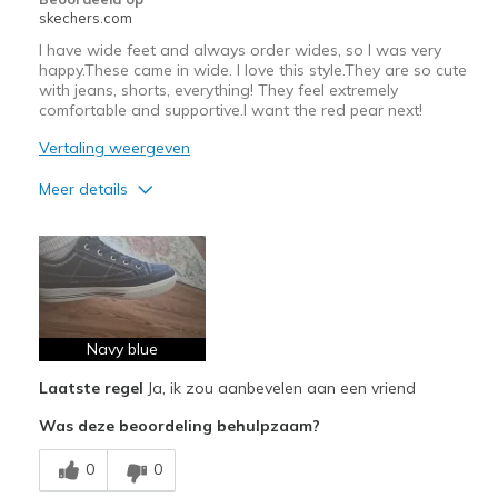
Sizing
Feels true to size
skechers.com
View On Shoes
Shoes are for Wearing
I have wide feet and always order wides, so I was very
happy.These came in wide. I love this style.They are so cute
with jeans, shorts, everything! They feel extremely
comfortable and supportive.I want the red pear next!
Vertaling weergeven
Meer details
Pluspunten
Attractive Design
Comfortable
Durable
Navy blue
Laatste regel
Ja, ik zou aanbevelen aan een vriend
Stylish
Was deze beoordeling behulpzaam?
Minpunten
0
0
Need Break In