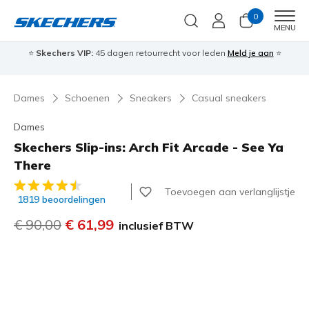
0
Men
MENU
⭐
Skechers VIP:
45 dagen retourrecht voor leden
Meld je aan
⭐
🎁
Dames
Schoenen
Sneakers
Casual sneakers
Dames
Skechers Slip-ins: Arch Fit Arcade - See Ya
There
5 van de 5 klantbeoordelingen
Toevoegen aan verlanglijstje
1819 beoordelingen
Prijs verlaagd van
€ 90,00
naar
€ 61,99
inclusief BTW