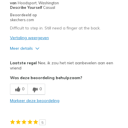
van
Hoodsport, Washington
Describe Yourself
Casual
Beoordeeld op
skechers.com
Difficult to step in. Still need a finger at the back.
Vertaling weergeven
Meer details
Pluspunten
Laatste regel
Nee, ik zou het niet aanbevelen aan een
Attractive Design
vriend
Was deze beoordeling behulpzaam?
Stylish
0
0
Minpunten
Need Break In
Markeer deze beoordeling
Beste toepassingen
Casual Wear
5