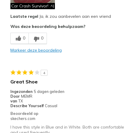
Comfortable
Car Crash Survivor! :^)
Laatste regel
Ja, ik zou aanbevelen aan een vriend
Durable
Was deze beoordeling behulpzaam?
Stylish
0
0
Beste toepassingen
Casual Wear
Markeer deze beoordeling
Going Out
Travel
4
Great Shoe
Width
Feels true to width
Ingezonden
5 dagen geleden
Sizing
Feels true to size
Door
MEMR
View On Shoes
I'm Into Shoes
van
TX
Describe Yourself
Casual
Beoordeeld op
skechers.com
I have this style in Blue and in White. Both are comfortable
and used frequently.