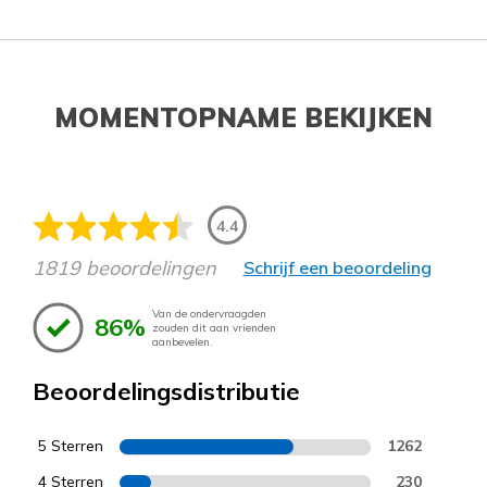
MOMENTOPNAME BEKIJKEN
4.4
1819 beoordelingen
Schrijf een beoordeling
Van de ondervraagden
86%
zouden dit aan vrienden
aanbevelen.
Beoordelingsdistributie
5 Sterren
1262
4 Sterren
230