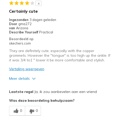
4
Stylish
Certainly cute
Beste toepassingen
Ingezonden
3 dagen geleden
Door
gma272
Casual Wear
van
Arizona
Describe Yourself
Practical
Width
Feels true to width
Beoordeeld op
Sizing
Feels true to size
skechers.com
View On Shoes
Shoes are for Wearing
They are definitely cute, especially with the copper
grommets. However the "tongue" is too high up the ankle. If
it was 3/4 to1 " lower it be more comfortable and stylish.
Vertaling weergeven
Meer details
Pluspunten
Laatste regel
Ja, ik zou aanbevelen aan een vriend
Attractive Design
Was deze beoordeling behulpzaam?
Durable
0
0
Stylish