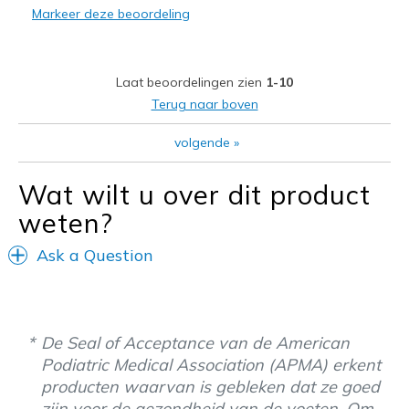
Markeer deze beoordeling
Beste toepassingen
Casual Wear
Travel
Laat beoordelingen zien
1-10
Terug naar boven
Width
Feels true to width
Sizing
Feels true to size
volgende
»
View On Shoes
I'm Into Shoes
Wat wilt u over dit product
weten?
Ask a Question
De Seal of Acceptance van de American
Podiatric Medical Association (APMA) erkent
producten waarvan is gebleken dat ze goed
zijn voor de gezondheid van de voeten. Om