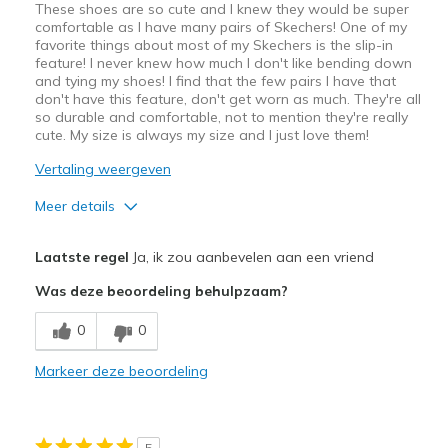
These shoes are so cute and I knew they would be super
comfortable as I have many pairs of Skechers! One of my
favorite things about most of my Skechers is the slip-in
feature! I never knew how much I don't like bending down
and tying my shoes! I find that the few pairs I have that
don't have this feature, don't get worn as much. They're all
so durable and comfortable, not to mention they're really
cute. My size is always my size and I just love them!
Vertaling weergeven
Meer details
Pluspunten
Laatste regel
Ja, ik zou aanbevelen aan een vriend
Attractive Design
Was deze beoordeling behulpzaam?
Breathe Well
0
0
Comfortable
Markeer deze beoordeling
Durable
Stylish
5