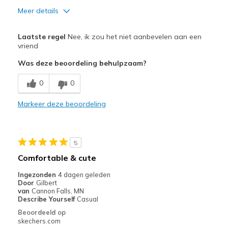
Meer details
Minpunten
Laatste regel
Nee, ik zou het niet aanbevelen aan een
Poor Cushioning
vriend
Was deze beoordeling behulpzaam?
Beste toepassingen
Casual Wear
0
0
Width
Markeer deze beoordeling
Feels too wide
Sizing
Feels half size too big
View On Shoes
Shoes are for Wearing
5
Comfortable & cute
Ingezonden
4 dagen geleden
Door
Gilbert
van
Cannon Falls, MN
Describe Yourself
Casual
Beoordeeld op
skechers.com