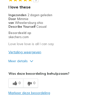
Beste toepassingen
I love these
Casual Wear
Ingezonden
2 dagen geleden
Door
Mimmie
Travel
van
Wheelersburg ohio
Describe Yourself
Casual
Width
Feels true to width
Beoordeeld op
skechers.com
Sizing
Feels true to size
View On Shoes
Shoes are for Wearing
Love love love is all I can say
Vertaling weergeven
Meer details
Pluspunten
Was deze beoordeling behulpzaam?
Attractive Design
0
0
Breathe Well
Markeer deze beoordeling
Comfortable
Durable