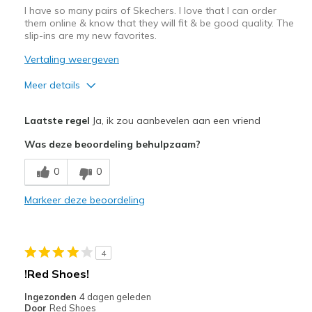
I have so many pairs of Skechers. I love that I can order
them online & know that they will fit & be good quality. The
slip-ins are my new favorites.
Vertaling weergeven
Meer details
Pluspunten
Laatste regel
Ja, ik zou aanbevelen aan een vriend
Comfortable
Was deze beoordeling behulpzaam?
Stylish
0
0
Beste toepassingen
Markeer deze beoordeling
Casual Wear
Width
Feels true to width
4
Sizing
Feels true to size
!Red Shoes!
View On Shoes
Shoes are for Wearing
Ingezonden
4 dagen geleden
Door
Red Shoes