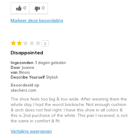
Comfortable
0
0
Durable
Markeer deze beoordeling
Stylish
Beste toepassingen
2
Casual Wear
Disappointed
Travel
Ingezonden
3 dagen geleden
Door
Joanne
Width
Feels true to width
van
Illinois
Describe Yourself
Stylish
Sizing
Feels true to size
Beoordeeld op
View On Shoes
I'm Into Shoes
skechers.com
The shoe feels too big & too wide. After wearing them the
whole day, I had the worst backache. Not enough cushion
& arch does not feel right. I have this shoe in all colors &
this is 2nd purchase of the white. This pair I received, is not
the same in comfort & fit.
Vertaling weergeven