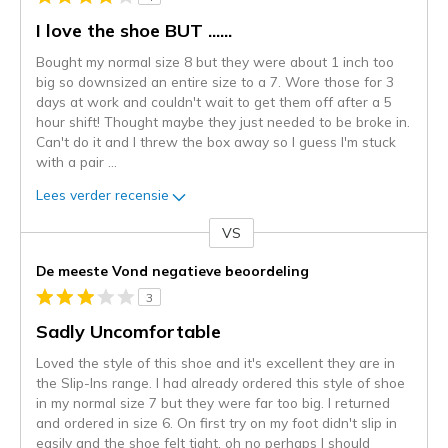
I love the shoe BUT ......
Bought my normal size 8 but they were about 1 inch too
big so downsized an entire size to a 7. Wore those for 3
days at work and couldn't wait to get them off after a 5
hour shift! Thought maybe they just needed to be broke in.
Can't do it and I threw the box away so I guess I'm stuck
with a pair
...
Lees verder recensie
VS
Je
content
De meeste Vond negatieve beoordeling
wordt
3
momenteel
gemigreerd
Sadly Uncomfortable
naar
Loved the style of this shoe and it's excellent they are in
de
the Slip-Ins range. I had already ordered this style of shoe
niejee
in my normal size 7 but they were far too big. I returned
page_id.
and ordered in size 6. On first try on my foot didn't slip in
Je
easily and the shoe felt tight, oh no perhaps I should