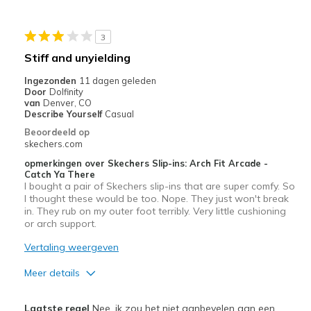
Stylish
3
Beste toepassingen
Stiff and unyielding
Casual Wear
Ingezonden
11 dagen geleden
Door
Dolfinity
Going Out
van
Denver, CO
Describe Yourself
Casual
Width
Feels true to width
Beoordeeld op
skechers.com
Sizing
Feels true to size
View On Shoes
I'm Into Shoes
opmerkingen over Skechers Slip-ins: Arch Fit Arcade -
Catch Ya There
I bought a pair of Skechers slip-ins that are super comfy. So
I thought these would be too. Nope. They just won't break
in. They rub on my outer foot terribly. Very little cushioning
or arch support.
Vertaling weergeven
Meer details
Pluspunten
Laatste regel
Nee, ik zou het niet aanbevelen aan een