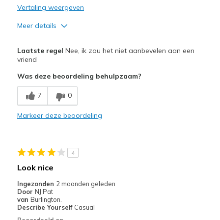
Vertaling weergeven
Meer details
Pluspunten
Laatste regel
Nee, ik zou het niet aanbevelen aan een
Attractive Design
vriend
Was deze beoordeling behulpzaam?
Durable
7
0
Stylish
Markeer deze beoordeling
Minpunten
Foot Slipping Up and Down on Walking
Uncomfortable
4
Look nice
Beste toepassingen
Ingezonden
2 maanden geleden
Casual Wear
Door
NJ Pat
van
Burlington.
Travel
Describe Yourself
Casual
Beoordeeld op