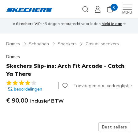
0
Men
MENU
⭐
Skechers VIP:
45 dagen retourrecht voor leden
Meld je aan
⭐
🎁
Dames
Schoenen
Sneakers
Casual sneakers
Dames
Skechers Slip-ins: Arch Fit Arcade - Catch
Ya There
4 van de 5 klantbeoordelingen
Toevoegen aan verlanglijstje
52 beoordelingen
€ 90,00
inclusief BTW
Best sellers