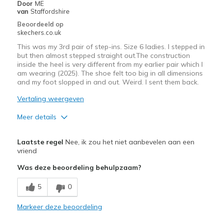
Sizing
Feels half size too big
Door
ME
van
Staffordshire
View On Shoes
I'm Into Shoes
Beoordeeld op
skechers.co.uk
This was my 3rd pair of step-ins. Size 6 ladies. I stepped in
but then almost stepped straight out.The construction
inside the heel is very different from my earlier pair which I
am wearing (2025). The shoe felt too big in all dimensions
and my foot slopped in and out. Weird. I sent them back.
Vertaling weergeven
Meer details
Pluspunten
Laatste regel
Nee, ik zou het niet aanbevelen aan een
Attractive Design
vriend
Was deze beoordeling behulpzaam?
Stylish
5
0
Width
Feels too wide
Sizing
Feels full size too big
Markeer deze beoordeling