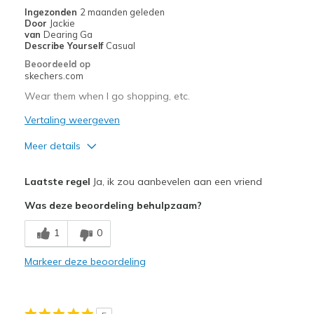
Casual Wear
Ingezonden
2 maanden geleden
Door
Jackie
Going Out
van
Dearing Ga
Describe Yourself
Casual
Travel
Beoordeeld op
skechers.com
Width
Feels too wide
Wear them when I go shopping, etc.
Sizing
Feels half size too big
View On Shoes
Vertaling weergeven
Shoes are for Wearing
Meer details
Pluspunten
Laatste regel
Ja, ik zou aanbevelen aan een vriend
Comfortable
Was deze beoordeling behulpzaam?
Stylish
1
0
Beste toepassingen
Markeer deze beoordeling
Casual Wear
Going Out