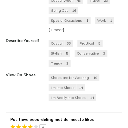
Casual Wear
43
Travel
23
Going Out
16
Special Occasions
1
Work
1
[+
meer
]
Describe Yourself
Casual
33
Practical
5
Stylish
5
Conservative
3
Trendy
2
View On Shoes
Shoes are for Wearing
19
I'm Into Shoes
14
I'm Really Into Shoes
14
Positieve beoordeling met de meeste likes
4