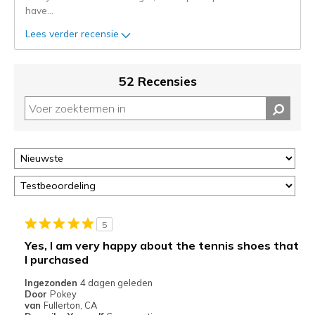
kunt
have
...
de
status
Lees verder recensie
van
je
migratie
52 Recensies
controleren
op
deze
page
of
door
<a
href="javascript:location.href=location.pathname;">hier</a>
de
page
5
met
Yes, I am very happy about the tennis shoes that
de
I purchased
migratiegeschiedenis
Ingezonden
4 dagen geleden
van
Door
Pokey
de
van
Fullerton, CA
page_id