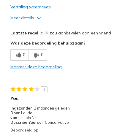
Vertaling weergeven
Meer details
Pluspunten
Laatste regel
Ja, ik zou aanbevelen aan een vriend
Attractive Design
Was deze beoordeling behulpzaam?
Breathe Well
0
0
Comfortable
Markeer deze beoordeling
Durable
Stylish
4
Beste toepassingen
Yes
Casual Wear
Ingezonden
2 maanden geleden
Door
Laurie
Going Out
van
Lincoln NE
Describe Yourself
Conservative
Travel
Beoordeeld op