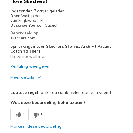
I love Skechers!
Width
Feels true to width
Ingezonden
7 dagen geleden
Door
Wolfspider
Sizing
Feels true to size
van
Englewood, Fl
View On Shoes
Shoes are for Wearing
Describe Yourself
Casual
Beoordeeld op
skechers.com
opmerkingen over Skechers Slip-ins: Arch Fit Arcade -
Catch Ya There
Helps me walking.
Vertaling weergeven
Meer details
Pluspunten
Laatste regel
Ja, ik zou aanbevelen aan een vriend
Attractive Design
Was deze beoordeling behulpzaam?
Breathe Well
0
0
Comfortable
Markeer deze beoordeling
Durable