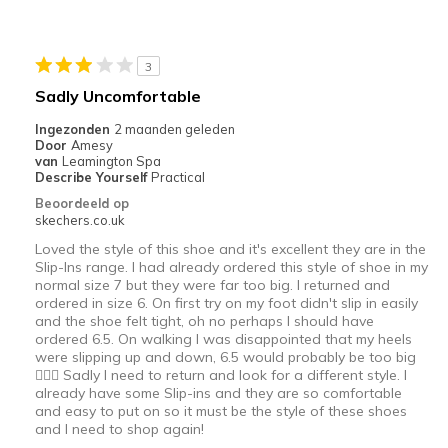
Beste toepassingen
Going Out
3
Special Occasions
Sadly Uncomfortable
Width
Feels too narrow
Ingezonden
2 maanden geleden
Sizing
Feels half size too small
Door
Amesy
van
Leamington Spa
View On Shoes
I'm Into Shoes
Describe Yourself
Practical
Beoordeeld op
skechers.co.uk
Loved the style of this shoe and it's excellent they are in the
Slip-Ins range. I had already ordered this style of shoe in my
normal size 7 but they were far too big. I returned and
ordered in size 6. On first try on my foot didn't slip in easily
and the shoe felt tight, oh no perhaps I should have
ordered 6.5. On walking I was disappointed that my heels
were slipping up and down, 6.5 would probably be too big
🤷🏼‍♀️ Sadly I need to return and look for a different style. I
already have some Slip-ins and they are so comfortable
and easy to put on so it must be the style of these shoes
and I need to shop again!