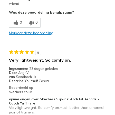
Attractive Design
vriend
Was deze beoordeling behulpzaam?
Durable
0
0
Minpunten
Poor Cushioning
Markeer deze beoordeling
Stiff
Uncomfortable
5
Very lightweight. So comfy on.
Beste toepassingen
Ingezonden
23 dagen geleden
Casual Wear
Door
AngeV
van
Sandbach uk
Width
Feels too wide
Describe Yourself
Casual
Sizing
Feels half size too big
Beoordeeld op
skechers.co.uk
View On Shoes
Shoes are for Wearing
opmerkingen over Skechers Slip-ins: Arch Fit Arcade -
Catch Ya There
Very lightweight. So comfy on.much better than a normal
pair of trainers.