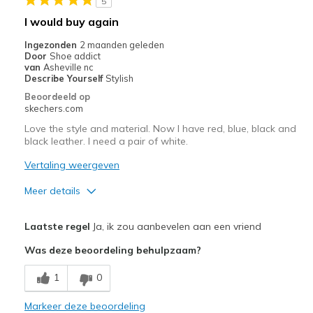
5
Travel
I would buy again
Sizing
Feels true to size
Ingezonden
2 maanden geleden
Door
Shoe addict
View On Shoes
I'm Into Shoes
van
Asheville nc
Describe Yourself
Stylish
Beoordeeld op
skechers.com
Love the style and material. Now I have red, blue, black and
black leather. I need a pair of white.
Vertaling weergeven
Meer details
Pluspunten
Laatste regel
Ja, ik zou aanbevelen aan een vriend
Attractive Design
Was deze beoordeling behulpzaam?
Minpunten
1
0
Need Break In
Markeer deze beoordeling