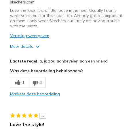
skechers.com
Width
Feels true to width
Love the look. It is a little loose inthe heel. Usually I don't
Sizing
Feels true to size
wear socks but for this shoe I do. Already got a compliment
on them. I only wear Skechers but lately am having trouble
View On Shoes
I'm Into Shoes
with the width.
Vertaling weergeven
Meer details
Pluspunten
Laatste regel
Ja, ik zou aanbevelen aan een vriend
Attractive Design
Was deze beoordeling behulpzaam?
Comfortable
1
0
Stylish
Markeer deze beoordeling
Minpunten
Need Break In
5
Beste toepassingen
Love the style!