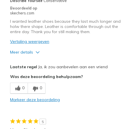
Describe Yourself
Conservative
te
Beoordeeld op
bezoeken.
skechers.com
I wanted leather shoes because they last much longer and
holw there shape. Leather is comfortable through out the
entire day. Thank you for still making them.
Vertaling weergeven
Meer details
Pluspunten
Laatste regel
Ja, ik zou aanbevelen aan een vriend
Attractive Design
Was deze beoordeling behulpzaam?
Comfortable
0
0
Durable
Markeer deze beoordeling
Beste toepassingen
Casual Wear
5
Going Out