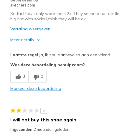
Width
Feels true to width
skechers.com
Sizing
Feels full size too big
So far,I have only wore them 2x. They seem to run a,little
View On Shoes
Shoes are for Wearing
big but with socks I,think they will be ok.
Vertaling weergeven
Meer details
Pluspunten
Laatste regel
Ja, ik zou aanbevelen aan een vriend
Attractive Design
Was deze beoordeling behulpzaam?
Stylish
3
0
Minpunten
Markeer deze beoordeling
Need Break In
Beste toepassingen
2
Casual Wear
I will not buy this shoe again
Width
Feels true to width
Ingezonden
2 maanden geleden