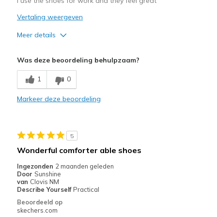
I use the shoes for work and they feel great
Vertaling weergeven
Width
Feels true to width
Sizing
Feels true to size
Meer details
View On Shoes
Shoes are for Wearing
Pluspunten
Was deze beoordeling behulpzaam?
Attractive Design
1
0
Breathe Well
Markeer deze beoordeling
Comfortable
Durable
5
Stylish
Wonderful comforter able shoes
Beste toepassingen
Ingezonden
2 maanden geleden
Door
Sunshine
Casual Wear
van
Clovis NM
Describe Yourself
Practical
Going Out
Beoordeeld op
skechers.com
Special Occasions