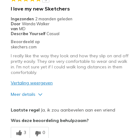
Beste toepassingen
I love my new Sketchers
Casual Wear
Ingezonden
2 maanden geleden
Door
Wanda Walker
Width
Feels true to width
van
MD
Describe Yourself
Casual
Sizing
Feels true to size
Beoordeeld op
skechers.com
I really like the way they look and how they slip on and off
pretty easily. They are very comfortable to wear and walk
in. I'm not sure yet if I could walk long distances in them
comrfortably.
Vertaling weergeven
Meer details
Pluspunten
Laatste regel
Ja, ik zou aanbevelen aan een vriend
Attractive Design
Was deze beoordeling behulpzaam?
Comfortable
3
0
Stylish