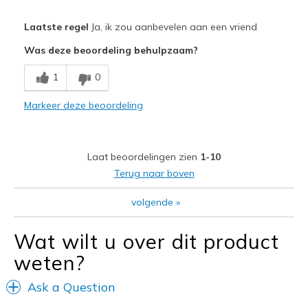
Pluspunten
Laatste regel
Ja, ik zou aanbevelen aan een vriend
Attractive Design
Was deze beoordeling behulpzaam?
Comfortable
1
0
Stylish
Markeer deze beoordeling
Beste toepassingen
Casual Wear
Laat beoordelingen zien
1-10
Travel
Terug naar boven
Width
Feels true to width
volgende
»
Sizing
Feels true to size
View On Shoes
Shoes are for Wearing
Wat wilt u over dit product
weten?
Ask a Question