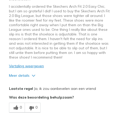
I accidentally ordered the Skechers Arch Fit 2.0 Easy Chic,
but I am so grateful I did! I used to buy the Skechers Arch Fit
2.0 Big League, but those shoes were tighter all around. I
like the roomier feel for my feet. These shoes were more
comfortable right away when I put them on than the Big
League ones used to be. One thing I really like about these
slip ins is that the shoelace is adjustable. That is one
reason I ordered them. I haven't felt the need for slip ins
and was not interested in getting them if the shoelace was
not adjustable. It is nice to be able to slip out of them, but I
still untie them before putting them on. I am so happy with
these shoes! I recommend them!
Vertaling weergeven
Meer details
Pluspunten
Laatste regel
Ja, ik zou aanbevelen aan een vriend
Comfortable
Was deze beoordeling behulpzaam?
Shoes feel roomier all around
0
0
Beste toepassingen