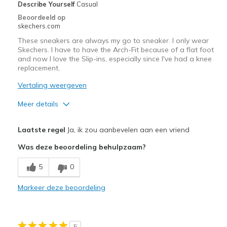
Describe Yourself
Casual
Width
Feels true to width
Beoordeeld op
skechers.com
Sizing
Feels true to size
View On Shoes
I'm Really Into Shoes
These sneakers are always my go to sneaker. I only wear
Skechers. I have to have the Arch-Fit because of a flat foot
and now I love the Slip-ins, especially since I've had a knee
replacement.
Vertaling weergeven
Meer details
Pluspunten
Laatste regel
Ja, ik zou aanbevelen aan een vriend
Attractive Design
Was deze beoordeling behulpzaam?
Breathe Well
5
0
Comfortable
Markeer deze beoordeling
Durable
Stylish
5