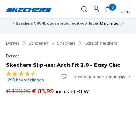
0
Men
MENU
⭐
Skechers VIP:
45 dagen retourrecht voor leden
Meld je aan
⭐
🎁
Dames
Schoenen
Sneakers
Casual sneakers
Dames
Skechers Slip-ins: Arch Fit 2.0 - Easy Chic
3,3 van de 5 klantbeoordelingen
Toevoegen aan verlanglijstje
290 beoordelingen
Prijs verlaagd van
€ 120,00
naar
€ 83,99
inclusief BTW