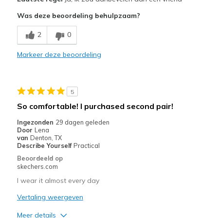
Attractive Design
Was deze beoordeling behulpzaam?
Breathe Well
2
0
Comfortable
Markeer deze beoordeling
Durable
Stylish
5
Beste toepassingen
So comfortable! I purchased second pair!
Casual Wear
Ingezonden
29 dagen geleden
Door
Lena
Walking
van
Denton, TX
Describe Yourself
Practical
Width
Feels true to width
Beoordeeld op
skechers.com
Sizing
Feels true to size
View On Shoes
Shoes are for Wearing
I wear it almost every day
Vertaling weergeven
Meer details