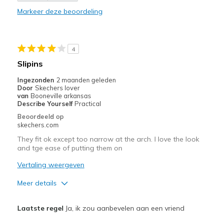
Markeer deze beoordeling
Beste toepassingen
Casual Wear
4
Width
Feels true to width
Slipins
Sizing
Feels true to size
Ingezonden
2 maanden geleden
View On Shoes
Shoes are for Wearing
Door
Skechers lover
van
Booneville arkansas
Describe Yourself
Practical
Beoordeeld op
skechers.com
They fit ok except too narrow at the arch. I love the look
and tge ease of putting them on
Vertaling weergeven
Meer details
Pluspunten
Laatste regel
Ja, ik zou aanbevelen aan een vriend
Attractive Design