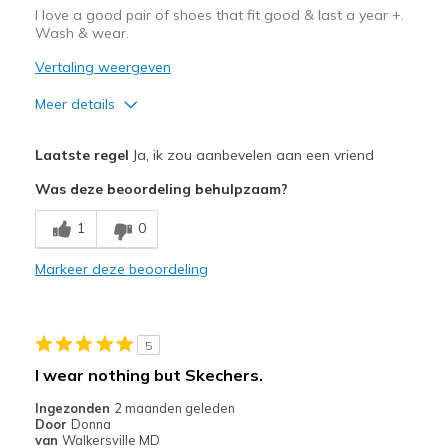
I love a good pair of shoes that fit good & last a year +.
Travel
Wash & wear.
Vertaling weergeven
Width
Feels true to width
Sizing
Feels true to size
Meer details
Pluspunten
Laatste regel
Ja, ik zou aanbevelen aan een vriend
Attractive Design
Was deze beoordeling behulpzaam?
Breathe Well
1
0
Comfortable
Markeer deze beoordeling
Durable
Stylish
5
Beste toepassingen
I wear nothing but Skechers.
Casual Wear
Ingezonden
2 maanden geleden
Door
Donna
Going Out
van
Walkersville MD