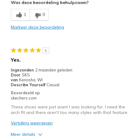
Was deze beoordeling behulpzaam?
Breathe Well
1
0
Durable
Markeer deze beoordeling
Stylish
Minpunten
5
Too narrow at arch
Yes.
Beste toepassingen
Ingezonden
2 maanden geleden
Door
SKS
Casual Wear
van
Kenosha, WI
Describe Yourself
Casual
Width
Feels too narrow
Beoordeeld op
Sizing
Feels half size too small
skechers.com
View On Shoes
I'm Into Shoes
These shoes were just want I was looking for. I need the
arch fit and there aren't too many styles with that feature.
Vertaling weergeven
Meer details