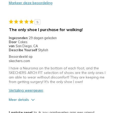
Markeer deze beoordeling
For work. On my feet a lot at work.
Width
Feels true to width
5
Sizing
Feels true to size
The only shoe I purchase for walking!
View On Shoes
Shoes are for Wearing
Ingezonden
29 dagen geleden
Door
Cokes
van
San Diego, CA
Describe Yourself
Stylish
Beoordeeld op
skechers.com
I have a Neuroma on the bottom of each foot, and the
SKECHERS ARCH FIT selection of shoes are the only ones I
am able to wear without discomfort! They are keeping me
from getting surgery! It's the only shoe I own!
Vertaling weergeven
Meer details
Pluspunten
Laatste regel
Ja, ik zou aanbevelen aan een vriend