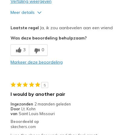
Vertaling weergeven
Meer details
Pluspunten
Laatste regel
Ja, ik zou aanbevelen aan een vriend
Attractive Design
Was deze beoordeling behulpzaam?
Breathe Well
3
0
Comfortable
Markeer deze beoordeling
Durable
Stylish
5
Beste toepassingen
I would by another pair
Casual Wear
Ingezonden
2 maanden geleden
Door
Lt. Kohn
Going Out
van
Saint Louis Missouri
Beoordeeld op
Special Occasions
skechers.com
Travel