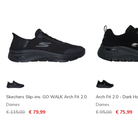
Skechers Slip-ins: GO WALK Arch Fit 2.0
Arch Fit 2.0 - Dark H
Dames
Dames
Prijs verlaagd van
naar
Prijs verlaagd van
naar
€ 115,00
€ 79,99
€ 95,00
€ 75,99