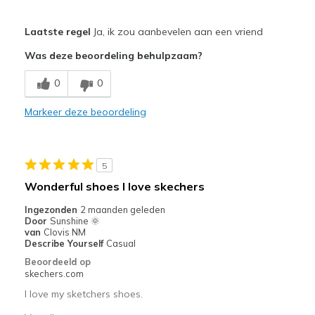
Pluspunten
Laatste regel
Ja, ik zou aanbevelen aan een vriend
Comfortable
Was deze beoordeling behulpzaam?
Beste toepassingen
0
0
Casual Wear
Markeer deze beoordeling
Width
Feels true to width
Sizing
Feels true to size
View On Shoes
Shoes are for Wearing
5
Wonderful shoes I love skechers
Ingezonden
2 maanden geleden
Door
Sunshine 🌞
van
Clovis NM
Describe Yourself
Casual
Beoordeeld op
skechers.com
I love my sketchers shoes.