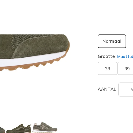
geselecte
Breedte
Normaal
Grootte
Maatta
38
39
AANTAL