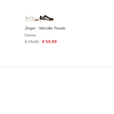
Zinger - Metallic Roads
Runwa
Dames
Dame
Prijs verlaagd van
€ 75,00
naar
€ 59,99
Prijs 
€ 90,