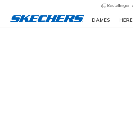
Bestellingen
DAMES
HER
Dames
Schoenen
Sneakers
Casual sneaker