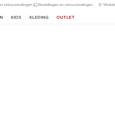
 en retourzendingen
Bestellingen en retourzendingen
Winkel
EN
KIDS
KLEDING
OUTLET
⭐
Skechers VIP:
45 dagen retourrecht voor leden
Meld je aan
⭐
s
Dames
OG 85 - G
G
3,8 van de 5 kl
€ 70,00
Kleur
Olijf
(#
11