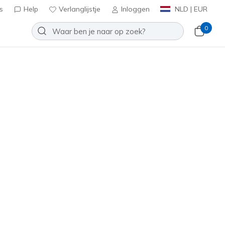
s
Help
Verlanglijstje
Inloggen
NLD | EUR
0
oldn Gurl
Toevoegen aan verlanglijstje
een beoordelingen
antbeoordelingen
inclusief BTW
1
OLV
)