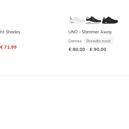
ght Shades
UNO - Shimmer Away
Dames
Breedte maat
laagd van
aar
€ 71,99
€ 80,00
-
€ 90,00