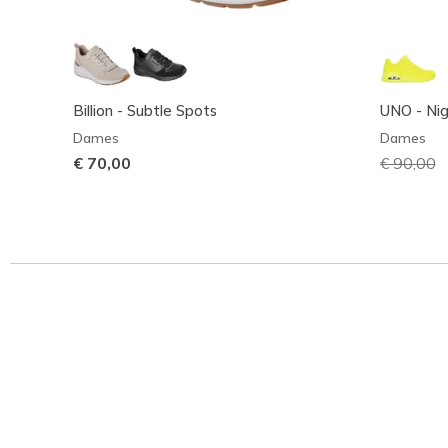
Billion - Subtle Spots
UNO - Ni
Dames
Dames
€ 70,00
Prijs ver
€ 90,00
n