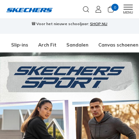
0
Men
MENU
🎒 Voor het nieuwe schooljaar:
SHOP NU
Slip-ins
Arch Fit
Sandalen
Canvas schoenen