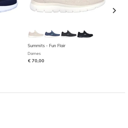
Summits - Fun Flair
Summit
Dames
Dame
€ 70,00
€ 55,