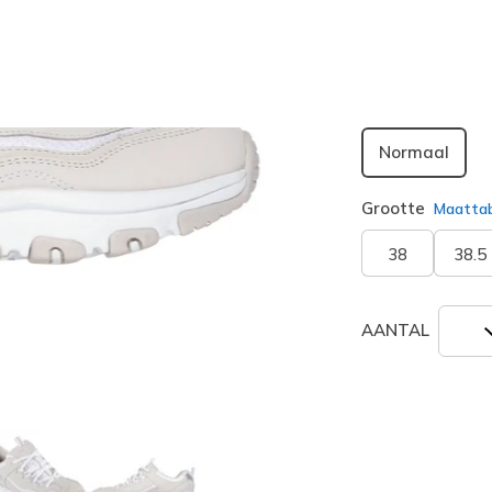
geselecte
Breedte
Normaal
Grootte
Maatta
38
38.5
AANTAL