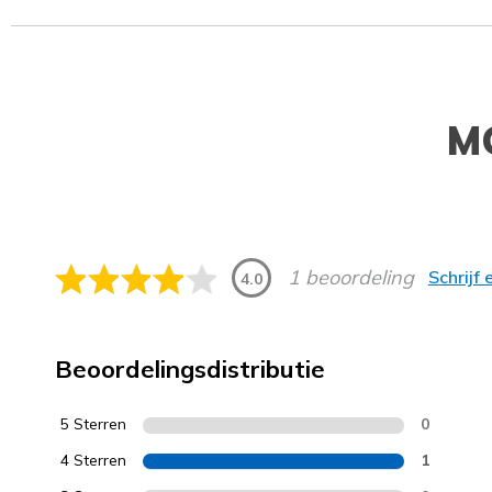
M
1 beoordeling
Schrijf
4.0
Beoordelingsdistributie
5 Sterren
0
4 Sterren
1