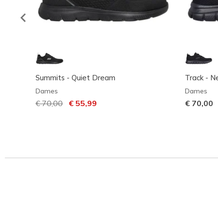
Summits - Quiet Dream
Track - N
Dames
Dames
Prijs verlaagd van
€ 70,00
naar
€ 55,99
€ 70,00