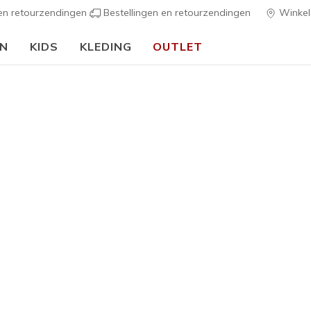
 en retourzendingen
Bestellingen en retourzendingen
Winkel
EN
KIDS
KLEDING
OUTLET
⭐
Skechers VIP:
45 dagen retourrecht voor leden
Meld je aan
⭐
s
Dames
I-Conik
1
4 van de 5 klan
€ 65,00
Kleur
Taupe
(#