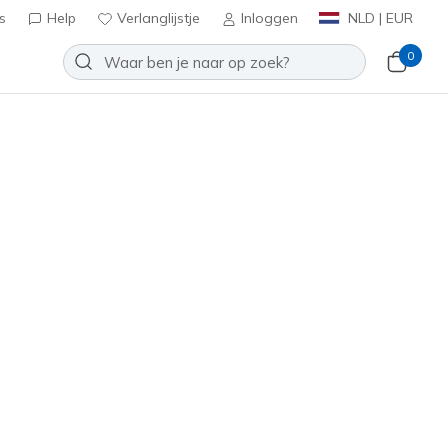
s
Help
Verlanglijstje
Inloggen
NLD | EUR
0
Toevoegen aan verlanglijstje
 beoordeling
tbeoordelingen
inclusief BTW
88888250
TPE
)