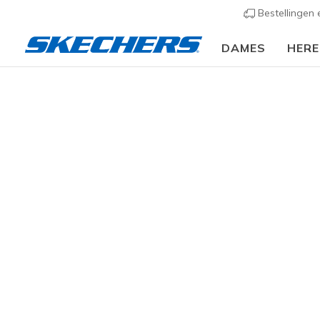
Bestellingen
DAMES
HER
Dames
Schoenen
Sneakers
Casual sneaker