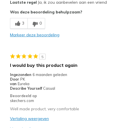
Laatste regel
Ja, ik zou aanbevelen aan een vriend
Attractive Design
Was deze beoordeling behulpzaam?
Comfortable
3
0
Stylish
Markeer deze beoordeling
Minpunten
Need Break In
5
Beste toepassingen
I would buy this product again
Casual Wear
Ingezonden
6 maanden geleden
Door
PK
Going Out
van
Eureka
Describe Yourself
Casual
Travel
Beoordeeld op
skechers.com
Width
Feels too narrow
Well made product, very comfortable
Sizing
Feels true to size
View On Shoes
Vertaling weergeven
I'm Into Shoes