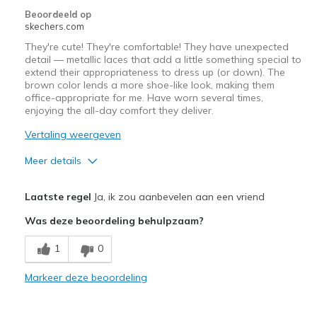
Beoordeeld op
skechers.com
They're cute! They're comfortable! They have unexpected
detail — metallic laces that add a little something special to
extend their appropriateness to dress up (or down). The
brown color lends a more shoe-like look, making them
office-appropriate for me. Have worn several times,
enjoying the all-day comfort they deliver.
Vertaling weergeven
Meer details
Pluspunten
Laatste regel
Ja, ik zou aanbevelen aan een vriend
Attractive Design
Was deze beoordeling behulpzaam?
Comfortable
1
0
Stylish
Markeer deze beoordeling
Beste toepassingen
Casual Wear