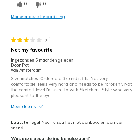
0
0
Stylish
Markeer deze beoordeling
Beste toepassingen
Casual Wear
3
Travel
Not my favourite
Width
Feels true to width
Ingezonden
5 maanden geleden
Door
Pat
Sizing
Feels true to size
van
Amsterdam
View On Shoes
I'm Into Shoes
Size matches. Ordered a 37 and it fits. Not very
comfortable, feels very hard and needs to be "broken". Not
the comfort level I'm used to with Sketchers. Style wise very
pleasant to the eye.
Meer details
Pluspunten
Laatste regel
Nee, ik zou het niet aanbevelen aan een
Stijlvol
vriend
Was deze beoordeling behulpzaam?