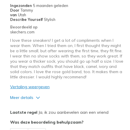
Width
Feels true to width
Ingezonden
5 maanden geleden
Door
Tammy
Sizing
Feels true to size
van
Utah
View On Shoes
I'm Into Shoes
Describe Yourself
Stylish
Beoordeeld op
skechers.com
I love these sneakers! I get a lot of compliments when I
wear them. When I tried them on, I first thought they might
be a little small, but after wearing the first time, they fit fine.
I wear thin no show socks with them, so they work great. If
you wear a thicker sock, you should go up half a size. I love
that they match outfits that have black, camel, ivory and
solid colors. I love the rose gold band, too. It makes them a
little dressier. I would highly recommend!
Vertaling weergeven
Meer details
Pluspunten
Laatste regel
Ja, ik zou aanbevelen aan een vriend
Attractive Design
Was deze beoordeling behulpzaam?
Comfortable