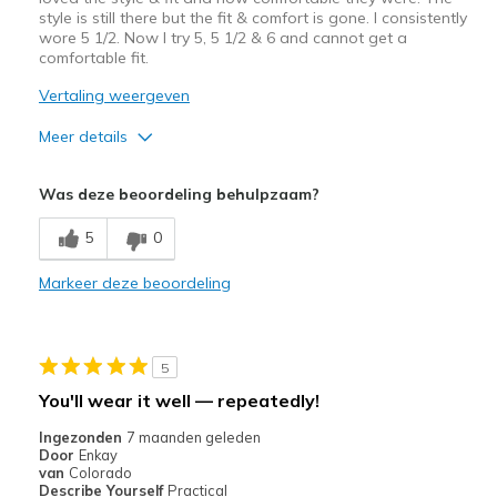
style is still there but the fit & comfort is gone. I consistently
wore 5 1/2. Now I try 5, 5 1/2 & 6 and cannot get a
comfortable fit.
Vertaling weergeven
Meer details
Pluspunten
Was deze beoordeling behulpzaam?
Attractive Design
5
0
Minpunten
Markeer deze beoordeling
Need Break In
Beste toepassingen
5
Casual Wear
You'll wear it well — repeatedly!
Width
Feels too narrow
Ingezonden
7 maanden geleden
Sizing
Feels half size too big
Door
Enkay
van
Colorado
Describe Yourself
Practical