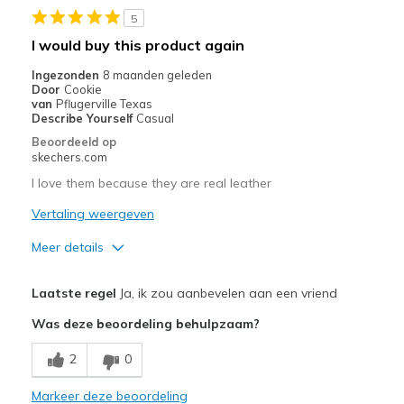
5
Going Out
I would buy this product again
Travel
Ingezonden
8 maanden geleden
Door
Cookie
Width
Feels true to width
van
Pflugerville Texas
Describe Yourself
Casual
Sizing
Feels true to size
Beoordeeld op
View On Shoes
I'm Into Shoes
skechers.com
I love them because they are real leather
Vertaling weergeven
Meer details
Pluspunten
Laatste regel
Ja, ik zou aanbevelen aan een vriend
Attractive Design
Was deze beoordeling behulpzaam?
Comfortable
2
0
Durable
Markeer deze beoordeling