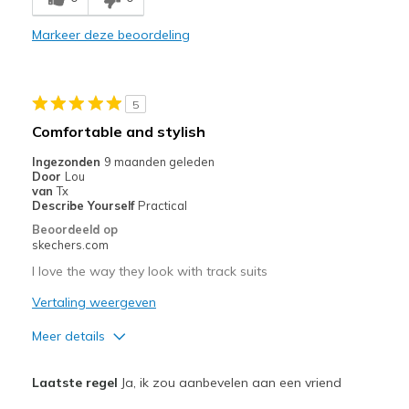
Durable
Markeer deze beoordeling
Stylish
Minpunten
5
They are real leather love them
Comfortable and stylish
Beste toepassingen
Ingezonden
9 maanden geleden
Door
Lou
Casual Wear
van
Tx
Describe Yourself
Practical
Width
Feels true to width
Beoordeeld op
Sizing
Feels true to size
skechers.com
View On Shoes
I'm Into Shoes
I love the way they look with track suits
Vertaling weergeven
Meer details
Pluspunten
Laatste regel
Ja, ik zou aanbevelen aan een vriend
Attractive Design