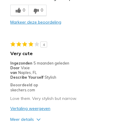
Minpunten
Moet ingelopen worden
0
0
Weinig demping
Markeer deze beoordeling
Breedte
Lijkt goed van breedte
Maat
Lijkt goed van maat
4
View On Shoes
Ik ben echt dol op schoenen
Very cute
Ingezonden
5 maanden geleden
Door
Vixie
van
Naples, FL
Describe Yourself
Stylish
Beoordeeld op
skechers.com
Love them. Very stylish but narrow.
Vertaling weergeven
Meer details
Pluspunten