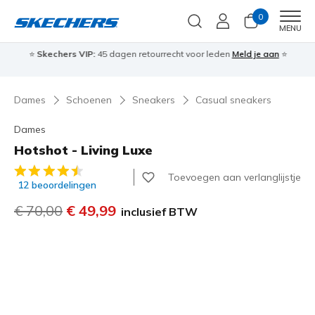
0
Men
MENU
⭐
Skechers VIP:
45 dagen retourrecht voor leden
Meld je aan
⭐
🎁
Dames
Schoenen
Sneakers
Casual sneakers
Dames
Hotshot - Living Luxe
5 van de 5 klantbeoordelingen
Toevoegen aan verlanglijstje
12 beoordelingen
Prijs verlaagd van
€ 70,00
naar
€ 49,99
inclusief BTW