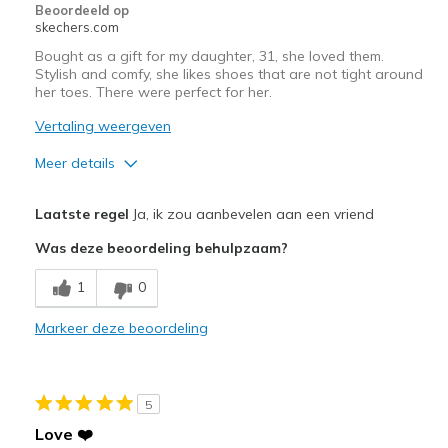
Beoordeeld op
skechers.com
Bought as a gift for my daughter, 31, she loved them.
Stylish and comfy, she likes shoes that are not tight around
her toes. There were perfect for her.
Vertaling weergeven
Meer details
Pluspunten
Laatste regel
Ja, ik zou aanbevelen aan een vriend
Attractive Design
Was deze beoordeling behulpzaam?
Comfortable
1
0
Stylish
Markeer deze beoordeling
Beste toepassingen
Casual Wear
5
Going Out
Love ❤️