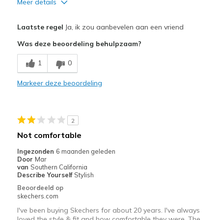
Meer details
Pluspunten
Laatste regel
Ja, ik zou aanbevelen aan een vriend
Attractive Design
Was deze beoordeling behulpzaam?
Comfortable
1
0
Durable
Markeer deze beoordeling
Beste toepassingen
Casual Wear
2
Travel
Not comfortable
Width
Feels true to width
Ingezonden
6 maanden geleden
Door
Mar
Sizing
Feels true to size
van
Southern California
View On Shoes
I'm Into Shoes
Describe Yourself
Stylish
Beoordeeld op
skechers.com
I've been buying Skechers for about 20 years. I've always
loved the style & fit and how comfortable they were. The