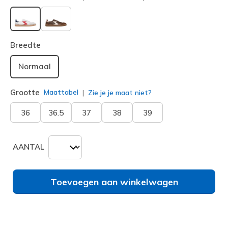
geselecteerd
Breedte
Normaal
Grootte
Maattabel
Zie je je maat niet?
36
36.5
37
38
39
AANTAL
Toevoegen aan winkelwagen