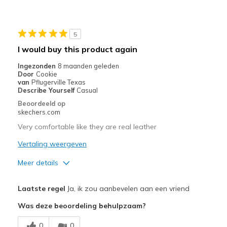
Stylish
Minpunten
5
Need Break In
I would buy this product again
Beste toepassingen
Ingezonden
8 maanden geleden
Door
Cookie
Casual Wear
van
Pflugerville Texas
Describe Yourself
Casual
Width
Feels true to width
Beoordeeld op
Sizing
Feels true to size
skechers.com
View On Shoes
Shoes are for Wearing
Very comfortable like they are real leather
Vertaling weergeven
Meer details
Pluspunten
Laatste regel
Ja, ik zou aanbevelen aan een vriend
Attractive Design
Was deze beoordeling behulpzaam?
Comfortable
0
0