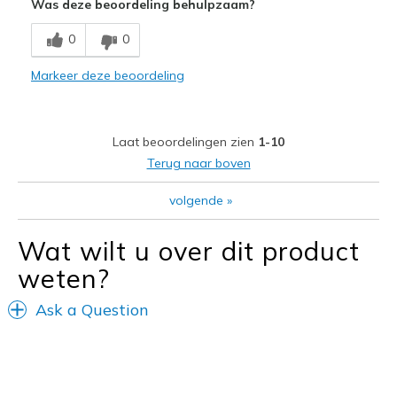
Was deze beoordeling behulpzaam?
Breathe Well
0
0
Comfortable
Markeer deze beoordeling
Durable
Stylish
Laat beoordelingen zien
1-10
Beste toepassingen
Terug naar boven
Casual Wear
volgende
»
Going Out
Wat wilt u over dit product
Travel
weten?
Width
Feels true to width
Ask a Question
Sizing
Feels true to size
View On Shoes
I'm Really Into Shoes