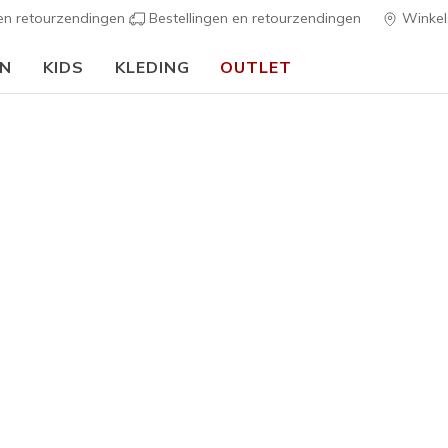
 en retourzendingen
Bestellingen en retourzendingen
Winkel
EN
KIDS
KLEDING
OUTLET
we schooljaar:
SHOP NU
s
Dames
Glide-Ste
3
5 van de 5 klan
€ 80,00
Kleur
Wit / Zwar