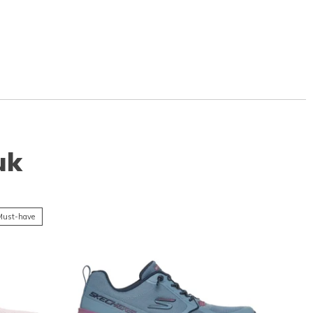
uk
ust-have