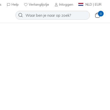
s
Help
Verlanglijstje
Inloggen
NLD | EUR
0
p Pro - Soft Mirage
Toevoegen aan verlanglijstje
9 beoordelingen
tbeoordelingen
inclusief BTW
t
(#
150437
WBK
)