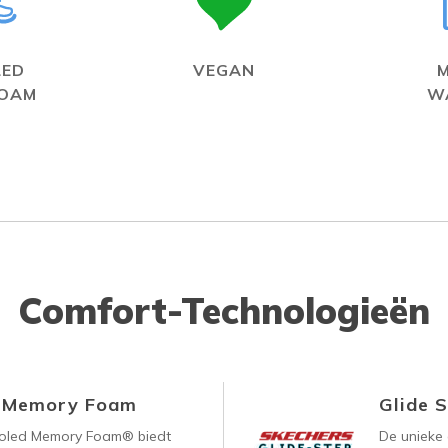
LED
VEGAN
FOAM
W
Comfort-Technologieën
d Memory Foam
Glide 
ooled Memory Foam® biedt
De unieke 