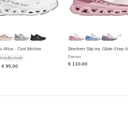
+3
p Altus - Cool Motion
Skechers Slip-ins: Glide-Step A
Dames
Breedte maat
€ 110,00
-
€ 95,00