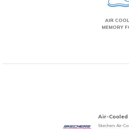
AIR COO
MEMORY 
Air-Coole
Skechers Air-C