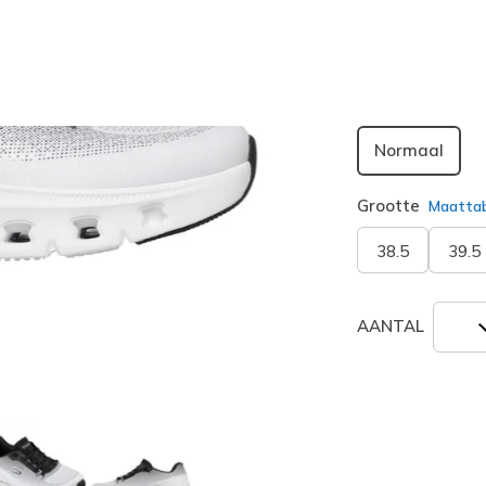
geselecte
Breedte
Normaal
Grootte
Maatta
38.5
39.5
AANTAL