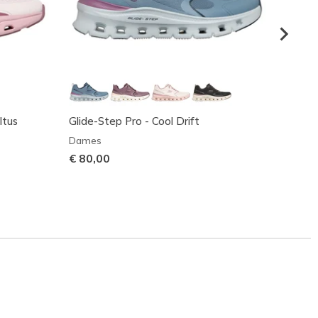
ltus
Glide-Step Pro - Cool Drift
Skeche
Dames
Dame
€ 80,00
€ 100