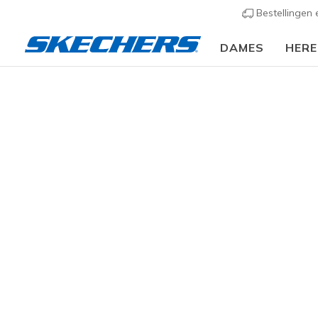
Bestellingen
DAMES
HER
🎒 Voor het nieu
Dames
Schoenen
Sneakers
Casual sneaker