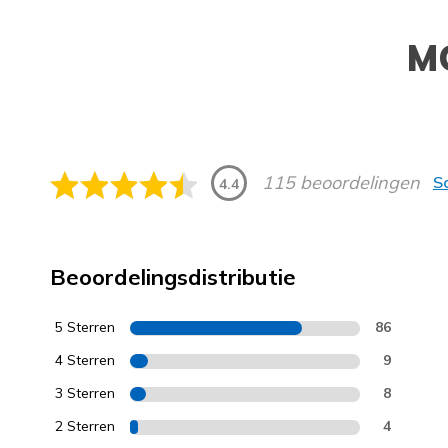
M
115 beoordelingen
Sc
4.4
Beoordelingsdistributie
5 Sterren
86
4 Sterren
9
3 Sterren
8
2 Sterren
4