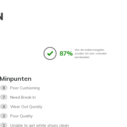
N
Van de ondervraagden
87%
zouden dit aan vrienden
aanbevelen.
Minpunten
8
Poor Cushioning
7
Need Break In
4
Wear Out Quickly
2
Poor Quality
1
Unable to get white shoes clean