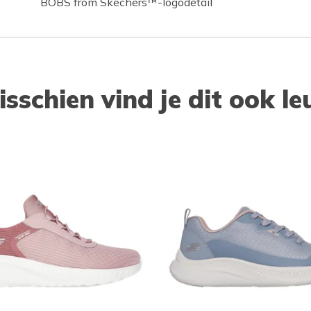
BOBS from Skechers™-logodetail
isschien vind je dit ook le