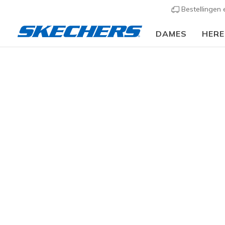
Bestellingen
DAMES
HER
Dames
Schoenen
Sneakers
Casual sneaker