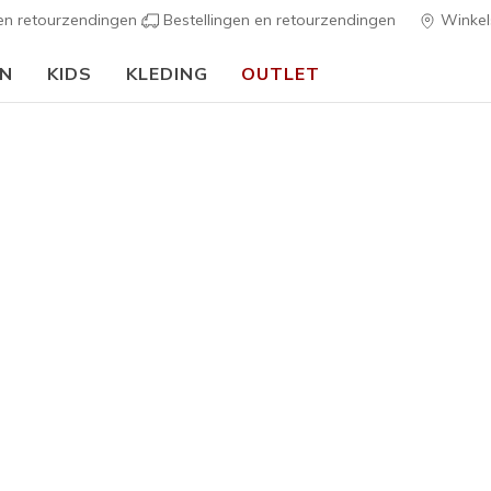
 en retourzendingen
Bestellingen en retourzendingen
Winkel
EN
KIDS
KLEDING
OUTLET
⭐
Skechers VIP:
45 dagen retourrecht voor leden
Meld je aan
⭐
s
Dames
BOBS Spo
1
5 van de 5 klan
€ 65,00
Kleur
Blush Roz