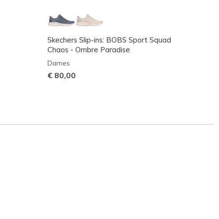
Skechers Slip-ins: BOBS Sport Squad
Skeche
Chaos - Ombre Paradise
Chaos
Dames
Dame
€ 80,00
€ 80,