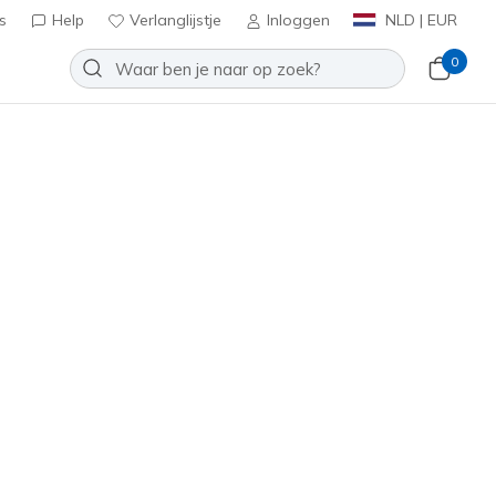
s
Help
Verlanglijstje
Inloggen
NLD | EUR
0
rt Squad Chaos - Face Off
Toevoegen aan verlanglijstje
15 beoordelingen
tbeoordelingen
inclusief BTW
e
(#
117209
BLSH
)