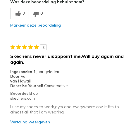
Was deze beoordeling behulpzaam?
Beste toepassingen
3
0
Casual Wear
Markeer deze beoordeling
Width
Feels true to width
Sizing
Feels true to size
View On Shoes
Shoes are for Wearing
5
Skechers never disappoint me.Will buy again and
again.
Ingezonden
1 jaar geleden
Door
Ven
van
Hawaii
Describe Yourself
Conservative
Beoordeeld op
skechers.com
I use my shoes to work,gym and everywhere coz it fits to
almost all that I am wearing.
Vertaling weergeven