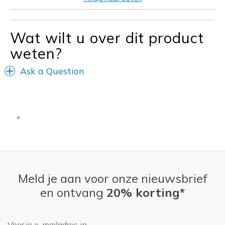
Casual Wear
Going Out
Wat wilt u over dit product
weten?
Travel
Ask a Question
Width
Feels true to width
Sizing
Feels true to size
View On Shoes
I'm Into Shoes
Meld je aan voor onze nieuwsbrief
en ontvang
20% korting*
E-mailadres