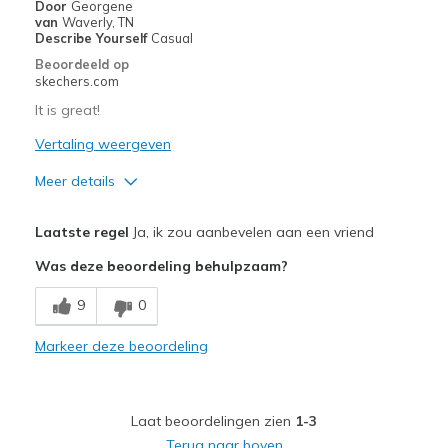
Width
Door
Georgene
Feels true to width
van
Waverly, TN
Sizing
Feels true to size
Describe Yourself
Casual
View On Shoes
I'm Really Into Shoes
Beoordeeld op
skechers.com
It is great!
Vertaling weergeven
Meer details
Pluspunten
Laatste regel
Ja, ik zou aanbevelen aan een vriend
Attractive Design
Was deze beoordeling behulpzaam?
Breathe Well
9
0
Comfortable
Markeer deze beoordeling
Durable
Stylish
Laat beoordelingen zien
1-3
Beste toepassingen
Terug naar boven