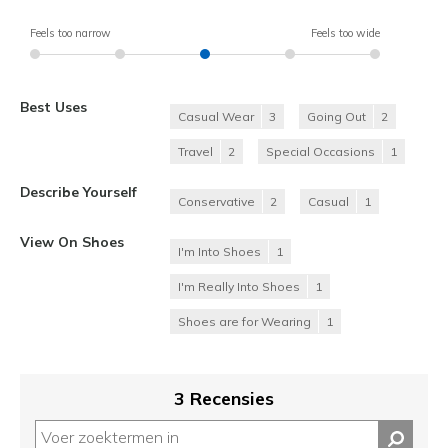
Feels too narrow
Feels too wide
Best Uses
Casual Wear
3
Going Out
2
Travel
2
Special Occasions
1
Describe Yourself
Conservative
2
Casual
1
View On Shoes
I'm Into Shoes
1
I'm Really Into Shoes
1
Shoes are for Wearing
1
3 Recensies