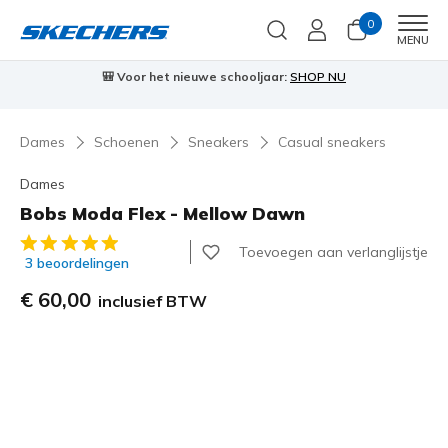
0
Men
MENU
🎒 Voor het nieuwe schooljaar:
SHOP NU
Dames
Schoenen
Sneakers
Casual sneakers
Dames
Bobs Moda Flex - Mellow Dawn
5 van de 5 klantbeoordelingen
Toevoegen aan verlanglijstje
3 beoordelingen
€ 60,00
inclusief BTW