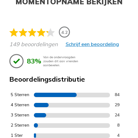
MOMENTOPNAME BEKIJKEN
4.2
149 beoordelingen
Schrijf een beoordeling
Van de ondervraagden
83%
zouden dit aan vrienden
aanbevelen.
Beoordelingsdistributie
5 Sterren
84
4 Sterren
29
3 Sterren
24
2 Sterren
8
1 Ster
4