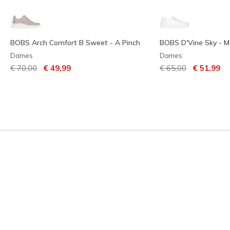
BOBS Arch Comfort B Sweet - A Pinch
BOBS D'Vine Sky - M
Dames
Dames
Prijs verlaagd van
naar
Prijs verlaagd van
naar
€ 70,00
€ 49,99
€ 65,00
€ 51,99