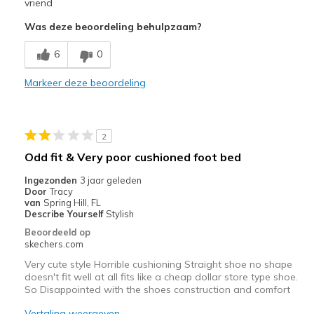
Stylish
vriend
Was deze beoordeling behulpzaam?
Minpunten
Poor Cushioning
6
0
Poor Quality
Markeer deze beoordeling
Wear Out Quickly
Beste toepassingen
2
Odd fit & Very poor cushioned foot bed
Casual Wear
Ingezonden
3 jaar geleden
Width
Feels true to width
Door
Tracy
van
Spring Hill, FL
Sizing
Feels true to size
Describe Yourself
Stylish
View On Shoes
Shoes are for Wearing
Beoordeeld op
skechers.com
Very cute style Horrible cushioning Straight shoe no shape
doesn't fit well at all fits like a cheap dollar store type shoe.
So Disappointed with the shoes construction and comfort
Vertaling weergeven