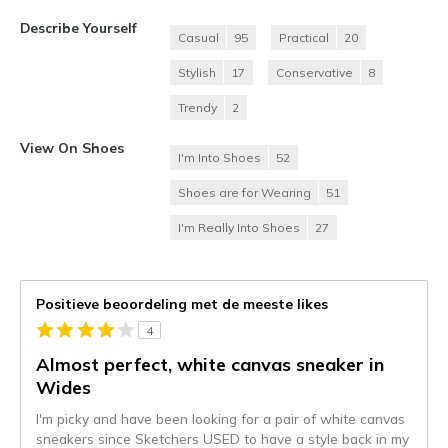
Describe Yourself
Casual
95
Practical
20
Stylish
17
Conservative
8
Trendy
2
View On Shoes
I'm Into Shoes
52
Shoes are for Wearing
51
I'm Really Into Shoes
27
Positieve beoordeling met de meeste likes
4
Almost perfect, white canvas sneaker in
Wides
I'm picky and have been looking for a pair of white canvas
sneakers since Sketchers USED to have a style back in my