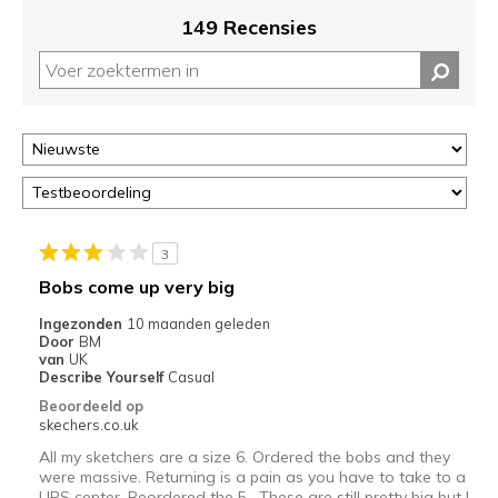
migratie
149 Recensies
controleren
op
deze
page
of
door
<a
href="javascript:location.href=location.pathname;">hier</a>
de
page
3
met
Bobs come up very big
de
Ingezonden
10 maanden geleden
migratiegeschiedenis
Door
BM
van
van
UK
de
Describe Yourself
Casual
page_id
Beoordeeld op
te
skechers.co.uk
bezoeken.
All my sketchers are a size 6. Ordered the bobs and they
were massive. Returning is a pain as you have to take to a
UPS center. Reordered the 5 . These are still pretty big but I