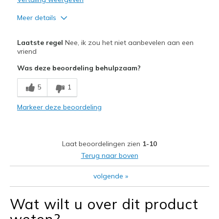
Meer details
Pluspunten
Laatste regel
Nee, ik zou het niet aanbevelen aan een
Attractive Design
vriend
Was deze beoordeling behulpzaam?
Minpunten
Poor Cushioning
5
1
Poor Quality
Markeer deze beoordeling
Wear Out Quickly
Laat beoordelingen zien
1-10
View On Shoes
Shoes are for Wearing
Terug naar boven
volgende
»
Wat wilt u over dit product
weten?