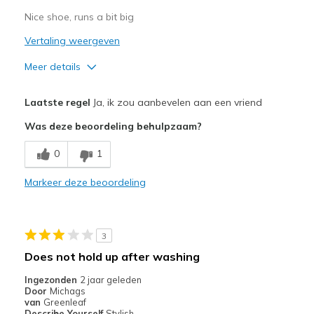
Nice shoe, runs a bit big
Vertaling weergeven
Meer details
Pluspunten
Laatste regel
Ja, ik zou aanbevelen aan een vriend
Attractive Design
Was deze beoordeling behulpzaam?
Beste toepassingen
0
1
Casual Wear
Markeer deze beoordeling
Special Occasions
Width
Feels too wide
3
Sizing
Feels half size too big
Does not hold up after washing
View On Shoes
I'm Into Shoes
Ingezonden
2 jaar geleden
Door
Michags
van
Greenleaf
Describe Yourself
Stylish