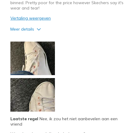
binned. Pretty poor for the price however Skechers say it's
wear and tear!
Vertaling weergeven
Meer details
Minpunten
Poor Quality
Beste toepassingen
Casual Wear
Width
Feels true to width
Sizing
Feels half size too big
Laatste regel
Nee, ik zou het niet aanbevelen aan een
vriend