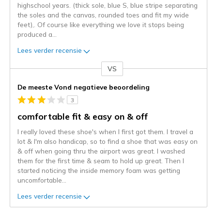
highschool years. (thick sole, blue S, blue stripe separating
the soles and the canvas, rounded toes and fit my wide
feet),. Of course like everything we love it stops being
produced a
...
Lees verder recensie
VS
Je
content
De meeste Vond negatieve beoordeling
wordt
3
momenteel
gemigreerd
comfortable fit & easy on & off
naar
I really loved these shoe's when I first got them. I travel a
de
lot & I'm also handicap, so to find a shoe that was easy on
niejee
& off when going thru the airport was great. I washed
page_id.
them for the first time & seam to hold up great. Then I
Je
started noticing the inside memory foam was getting
kunt
uncomfortable
...
de
status
Lees verder recensie
van
je