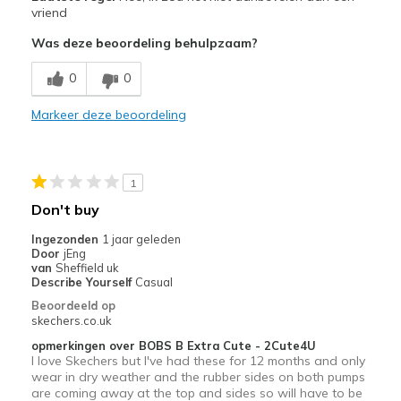
Sizing
Feels full size too big
vriend
View On Shoes
Shoes are for Wearing
Was deze beoordeling behulpzaam?
0
0
Markeer deze beoordeling
1
Don't buy
Ingezonden
1 jaar geleden
Door
jEng
van
Sheffield uk
Describe Yourself
Casual
Beoordeeld op
skechers.co.uk
opmerkingen over BOBS B Extra Cute - 2Cute4U
I love Skechers but I've had these for 12 months and only
wear in dry weather and the rubber sides on both pumps
are coming away at the top and sides so will have to be