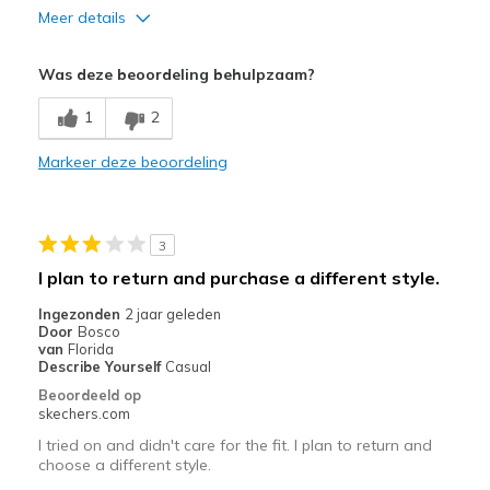
Meer details
Pluspunten
Was deze beoordeling behulpzaam?
Attractive Design
1
2
Comfortable
Markeer deze beoordeling
Beste toepassingen
Casual Wear
3
Width
Feels true to width
I plan to return and purchase a different style.
Sizing
Feels half size too big
View On Shoes
Shoes are for Wearing
Ingezonden
2 jaar geleden
Door
Bosco
van
Florida
Describe Yourself
Casual
Beoordeeld op
skechers.com
I tried on and didn't care for the fit. I plan to return and
choose a different style.