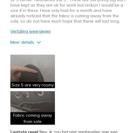
have kept as they are ok for work but reckon I would be a
size 4 in these. Have only had for a month and have
already noticed that the fabric is coming away from the
sole, so do not have much hope that these will last long.
Vertaling weergeven
Meer details
Pluspunten
Attractive Design
Minpunten
Poor Quality
Size 5 are very roomy
Wear Out Quickly
Beste toepassingen
Fabric coming away
Casual Wear
from sole
Width
Feels true to width
Laatste regel
Nee, ik zou het niet aanbevelen aan een