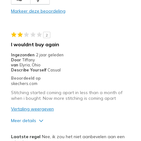
I have not worn yet, have to return for smaller
Markeer deze beoordeling
Minpunten
not worn as of yet
2
Width
Feels too wide
I wouldnt buy again
Sizing
Feels full size too big
Ingezonden
2 jaar geleden
Door
Tiffany
van
Elyria, Ohio
Describe Yourself
Casual
Beoordeeld op
skechers.com
Stitching started coming apart in less than a month of
when i bought. Now more stitching is coming apart
Vertaling weergeven
Meer details
Pluspunten
Laatste regel
Nee, ik zou het niet aanbevelen aan een