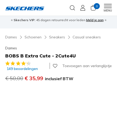
0
Men
MENU
⭐
Skechers VIP:
45 dagen retourrecht voor leden
Meld je aan
⭐
🎁
Dames
Schoenen
Sneakers
Casual sneakers
Dames
BOBS B Extra Cute - 2Cute4U
5 van de 5 klantbeoordelingen
Toevoegen aan verlanglijstje
149 beoordelingen
Prijs verlaagd van
€ 50,00
naar
€ 35,99
inclusief BTW