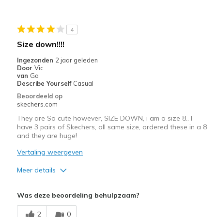
Minpunten
Poor Quality
4
Size down!!!!
Wear Out Quickly
Ingezonden
2 jaar geleden
Beste toepassingen
Door
Vic
van
Ga
Casual Wear
Describe Yourself
Casual
Beoordeeld op
Width
Feels true to width
skechers.com
Sizing
Feels half size too big
They are So cute however, SIZE DOWN, i am a size 8.. I
View On Shoes
I'm Really Into Shoes
have 3 pairs of Skechers, all same size, ordered these in a 8
and they are huge!
Vertaling weergeven
Meer details
Pluspunten
Was deze beoordeling behulpzaam?
Attractive Design
2
0