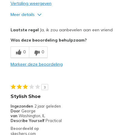
Vertaling weergeven
Meer details
Pluspunten
Laatste regel
Ja, ik zou aanbevelen aan een vriend
didn't wear to make a comment about
Was deze beoordeling behulpzaam?
Minpunten
0
0
didn't wear to make comment
Markeer deze beoordeling
Beste toepassingen
Casual Wear
3
Width
Feels true to width
Stylish Shoe
Sizing
Feels half size too big
Ingezonden
2 jaar geleden
View On Shoes
Shoes are for Wearing
Door
George
van
Washington, IL
Describe Yourself
Practical
Beoordeeld op
skechers.com