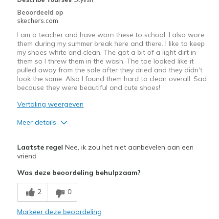
Beoordeeld op
skechers.com
I am a teacher and have worn these to school. I also wore
them during my summer break here and there. I like to keep
my shoes white and clean. The got a bit of a light dirt in
them so I threw them in the wash. The toe looked like it
pulled away from the sole after they dried and they didn't
look the same. Also I found them hard to clean overall. Sad
because they were beautiful and cute shoes!
Vertaling weergeven
Meer details
Pluspunten
Laatste regel
Nee, ik zou het niet aanbevelen aan een
Attractive Design
vriend
Was deze beoordeling behulpzaam?
Breathe Well
2
0
Comfortable
Stylish
Markeer deze beoordeling