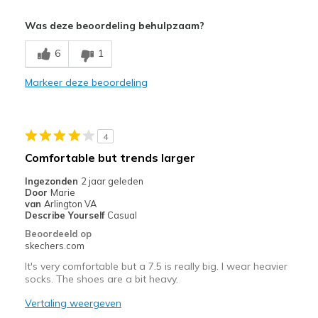
Pluspunten
Was deze beoordeling behulpzaam?
Attractive Design
6
1
Comfortable
Markeer deze beoordeling
Minpunten
Wear Out Quickly
4
Beste toepassingen
Comfortable but trends larger
Casual Wear
Ingezonden
2 jaar geleden
Door
Marie
Width
Feels too wide
van
Arlington VA
Sizing
Feels half size too big
Describe Yourself
Casual
Beoordeeld op
skechers.com
It's very comfortable but a 7.5 is really big. I wear heavier
socks. The shoes are a bit heavy.
Vertaling weergeven