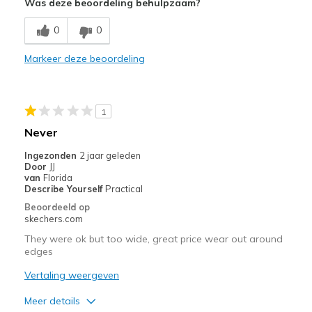
Was deze beoordeling behulpzaam?
0
0
Markeer deze beoordeling
1
Never
Ingezonden
2 jaar geleden
Door
JJ
van
Florida
Describe Yourself
Practical
Beoordeeld op
skechers.com
They were ok but too wide, great price wear out around
edges
Vertaling weergeven
Meer details